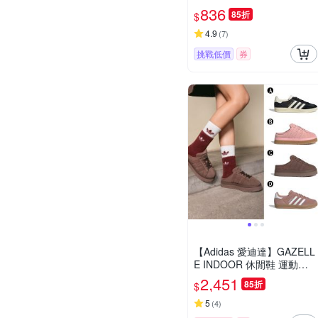
涼鞋 運動拖鞋 男女 A-JP71
836
85折
$
59 B-JR2626 精選三款
4.9
(
7
)
挑戰低價
券
【Adidas 愛迪達】GAZELL
E INDOOR 休閒鞋 運動鞋
男女 A-JQ8385 B-JR3238
2,451
85折
$
C-JR3731 精選四款
5
(
4
)