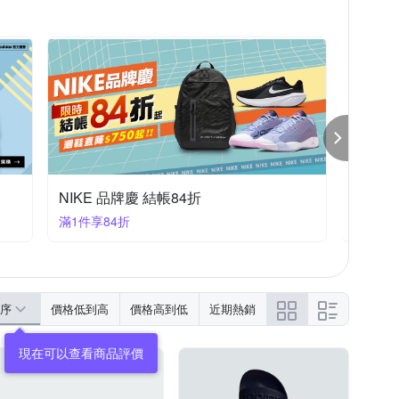
NIKE 品牌慶 結帳84折
NIKE
滿1件享84折
滿1件享
序
價格低到高
價格高到低
近期熱銷