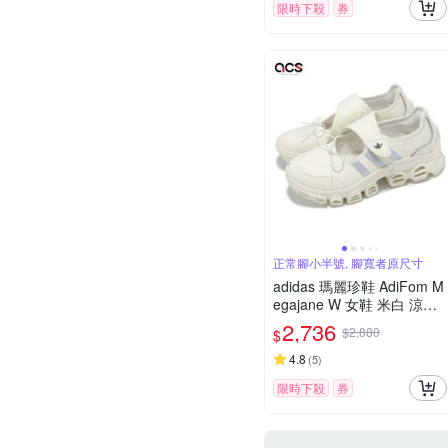
限時下殺
券
正常腳小半號, 腳寬者原尺寸
adidas 瑪麗珍鞋 AdiFom M
egajane W 女鞋 米白 涼鞋
厚底 休閒鞋 愛迪達 JR4497
2,736
$2,880
$
4.8
(
5
)
限時下殺
券