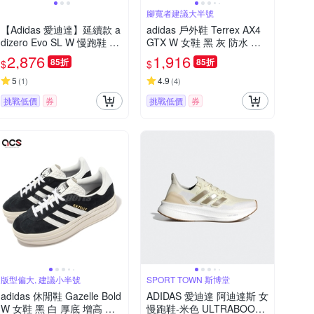
腳寬者建議大半號
【Adidas 愛迪達】延續款 a
adidas 戶外鞋 Terrex AX4
dizero Evo SL W 慢跑鞋 運
GTX W 女鞋 黑 灰 防水 登
動鞋 女 A-JP7147 B-KJ044
山 越野 郊山 愛迪達 HQ105
2,876
1,916
85折
85折
$
$
0
1
5
4.9
(
1
)
(
4
)
挑戰低價
券
挑戰低價
券
版型偏大, 建議小半號
SPORT TOWN 斯博堂
adidas 休閒鞋 Gazelle Bold
ADIDAS 愛迪達 阿迪達斯 女
W 女鞋 黑 白 厚底 增高 拼
慢跑鞋-米色 ULTRABOOST