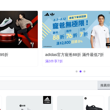
95折
adidas官方寵爸88折 滿件最低7折
滿3件享7折
推薦排