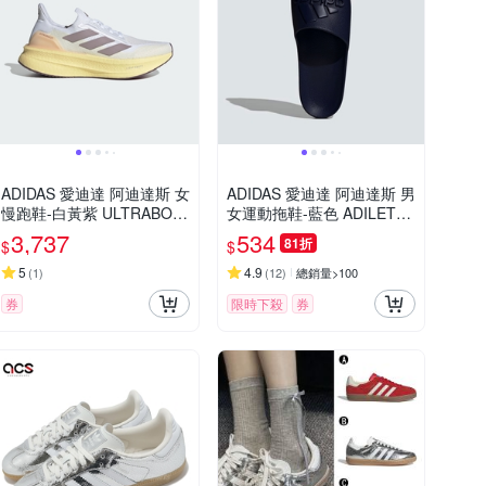
ADIDAS 愛迪達 阿迪達斯 女
ADIDAS 愛迪達 阿迪達斯 男
慢跑鞋-白黃紫 ULTRABOO
女運動拖鞋-藍色 ADILETTE
ST 5X W-IH0685
AQUA-IF7374
3,737
534
81折
$
$
5
4.9
(
1
)
(
12
)
總銷量>100
券
限時下殺
券