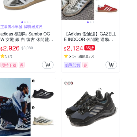
正常腳小半號, 腳寬者原尺
adidas 德訓鞋 Samba OG
【Adidas 愛迪達】GAZELL
W 女鞋 銀 白 復古 休閒鞋
E INDOOR 休閒鞋 運動鞋
爆裂紋 愛迪達 JR0035
女 A-IF1808 B-JR0035 C-JI
2,926
2,124
$3,080
85折
$
$
2063
5
5
(
7
)
(
5
)
總銷量>50
限時下殺
券
挑戰低價
券