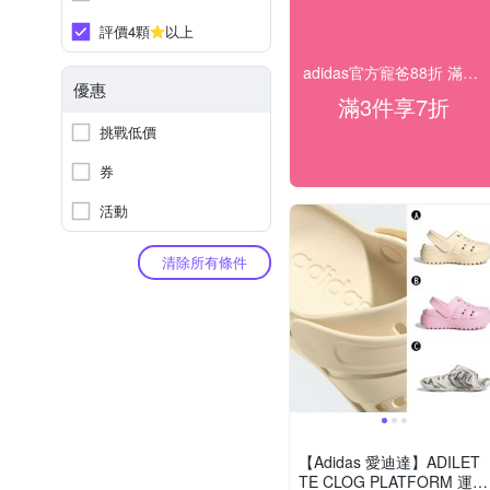
評價4顆
以上
adidas官方寵爸88折 滿件最低7折
優惠
滿3件享7折
挑戰低價
券
活動
清除所有條件
【Adidas 愛迪達】ADILET
TE CLOG PLATFORM 運動