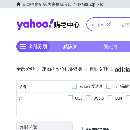
首頁
拍賣
企業/大宗採購入口
合作招商
App下載
Yahoo購物中心
adidas
全部分類
點換券
登記送
adid
運動/戶外/休閒/健身
運動女鞋
adidas 愛迪達
其他品牌
品牌
US3
US3.5
US4
尺寸
品牌名稱
US10
US10.5
US11
女
休閒鞋
依吊牌標示
正常
男
偏大
10cm以下
慢跑鞋
女童
人造皮革
偏小
運動
男
10cm
10.
顏色
尺寸(腳長)
適用性別
款式
鞋面材質
版型
EU32
EU32.5
EU33
休閒拖鞋
15.5cm
16cm
16.5c
相關分類
EU44
EU45
EU46
21.5cm
22cm
22.5c