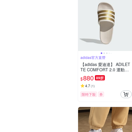
adidas官方直營
【adidas 愛迪達】 ADILET
TE COMFORT 2.0 運動拖
鞋 涼拖鞋 女鞋 JP9123
880
89折
$
4.7
(
1
)
限時下殺
券