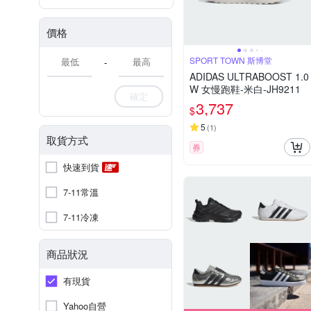
價格
SPORT TOWN 斯博堂
-
ADIDAS ULTRABOOST 1.0
W 女慢跑鞋-米白-JH9211
確定
3,737
$
5
(
1
)
取貨方式
券
快速到貨
7-11常溫
7-11冷凍
商品狀況
有現貨
Yahoo自營