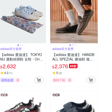
adidas官方直營
adidas官方直營
【adidas 愛迪達】 TOKYO
【adidas 愛迪達】 HANDB
MJ 運動休閒鞋 女鞋 - Origi
ALL SPEZIAL 樂福鞋 復古
nals IH4532
女鞋 - Originals KJ2533
2,632
2,376
89折
$
$
4.3
5
(
1
)
(
2
)
挑戰低價
券
限時下殺
券