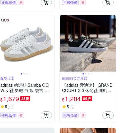
挑戰低價
券
挑戰低價
券
版型正常
adidas官方直營
adidas 德訓鞋 Samba OG
【adidas 愛迪達】 GRAND
W 女鞋 男鞋 白 銀 復古 膠
COURT 2.0 休閒鞋 運動休
底 休閒鞋 愛迪達 JI2725
閒鞋 男鞋/女鞋 GW9196
1,679
1,284
85折
89折
$
$
5
5
(
10
)
(
6
)
挑戰低價
券
挑戰低價
券