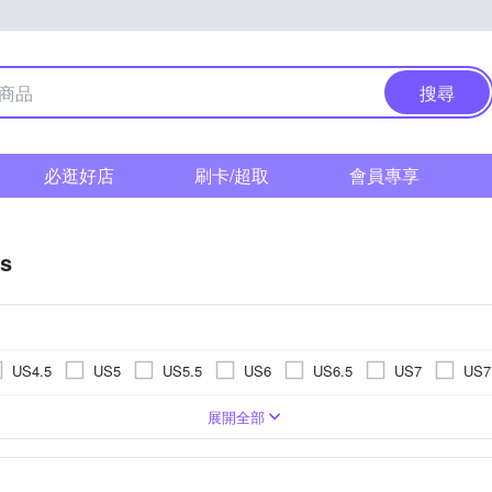
搜尋
必逛好店
刷卡/超取
會員專享
as
US4.5
US5
US5.5
US6
US6.5
US7
US7
US11.5
US12
US12.5
US13
US13.5
US14
鞋
童
網布
拖鞋
麂皮
訓練鞋
登山鞋
涼鞋/拖鞋
休閒鞋/ 帆布鞋
5cm
11cm
11.5cm
12cm
12.5cm
13cm
13
展開全部
EU34
EU35
EU36
EU37
EU38
EU39
m
17cm
17.5cm
18cm
18.5cm
19cm
19.5
UK3
UK3.5
UK4
UK4.5
UK5
UK5.5
U
m
23cm
23.5cm
24cm
24.5cm
25cm
25.5