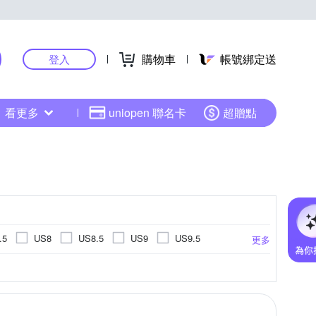
購物車
帳號綁定送
登入
看更多
uniopen 聯名卡
超贈點
.5
US8
US8.5
US9
US9.5
更多
US14.5
US15
EU30
EU31
涼鞋
健走鞋
水陸兩用鞋
.5cm
14cm
14.5cm
15cm
更多
更多
EU40
EU41
EU42
EU43
cm
20cm
20.5cm
21cm
K6
26cm以上
cm