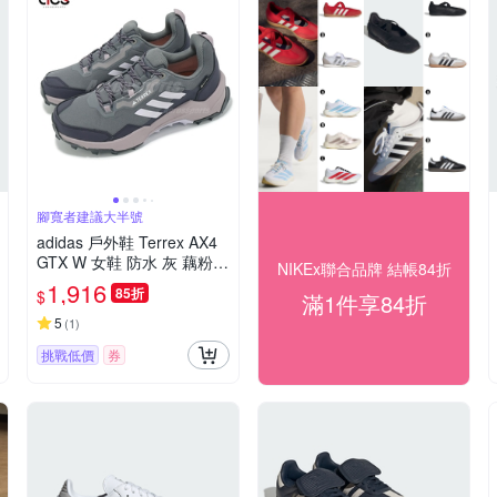
腳寬者建議大半號
adidas 戶外鞋 Terrex AX4
GTX W 女鞋 防水 灰 藕粉
NIKEx聯合品牌 結帳84折
登山 機能 抗撕裂 愛迪達 IG
1,916
85折
$
滿1件享84折
6580
5
(
1
)
挑戰低價
券