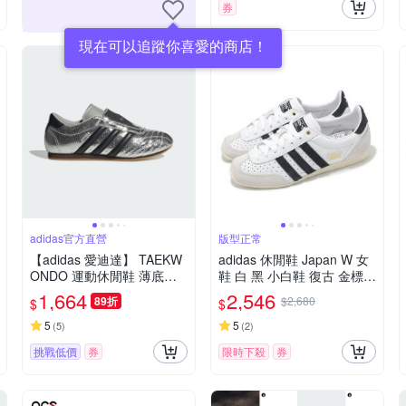
券
現在可以追蹤你喜愛的商店！
adidas官方直營
版型正常
【adidas 愛迪達】 TAEKW
adidas 休閒鞋 Japan W 女
ONDO 運動休閒鞋 薄底鞋
鞋 白 黑 小白鞋 復古 金標
女鞋 - Originals JH9664
愛迪達 IH5489
1,664
2,546
89折
$2,680
$
$
5
5
(
5
)
(
2
)
挑戰低價
券
限時下殺
券