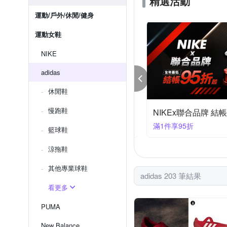
精選活動
運動/戶外/休閒/健身
運動女鞋
NIKE
adidas
休閒鞋
慢跑鞋
IDAS 結帳8折
NIKEx聯合品牌 結帳
90享8折
滿1件享95折
籃球鞋
涼拖鞋
其他專業球鞋
adidas 203 筆結果
看更多
PUMA
New Balance