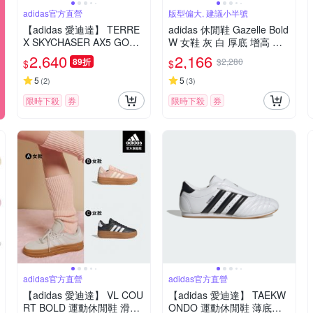
adidas官方直營
版型偏大, 建議小半號
【adidas 愛迪達】 TERRE
adidas 休閒鞋 Gazelle Bold
X SKYCHASER AX5 GORE
W 女鞋 灰 白 厚底 增高 拼
-TEX 登山鞋 防潑水 女鞋 J
接中底 三葉草 愛迪達 HQ6
2,640
2,166
89折
$2,280
$
$
Q2222
893
5
5
(
2
)
(
3
)
限時下殺
券
限時下殺
券
adidas官方直營
adidas官方直營
【adidas 愛迪達】 VL COU
【adidas 愛迪達】 TAEKW
RT BOLD 運動休閒鞋 滑板
ONDO 運動休閒鞋 薄底鞋