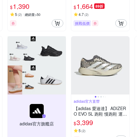
德訓鞋 厚底鞋 復古 女鞋
男鞋/女鞋 - Originals JQ47
1,390
1,664
89折
$
$
(多款任選)
74
5
4.7
(
2
)
總銷量>50
(
2
)
券
挑戰低價
券
adidas官方直營
【adidas 愛迪達】 ADIZER
O EVO SL 跑鞋 慢跑鞋 運動
鞋 女鞋 KI3948
3,399
$
adidas官方旗艦店
5
(
2
)