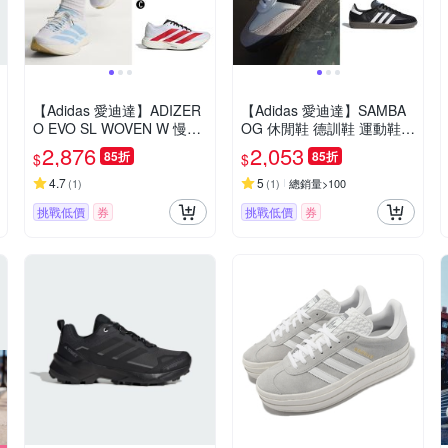
【Adidas 愛迪達】ADIZER
【Adidas 愛迪達】SAMBA
O EVO SL WOVEN W 慢跑
OG 休閒鞋 德訓鞋 運動鞋
鞋 運動鞋 男女 A-JQ4526 B
男女 A-B75806 B-B75807
2,876
2,053
85折
85折
$
$
-KI6959 精選三款
4.7
5
(
1
)
(
1
)
總銷量>100
挑戰低價
券
挑戰低價
券