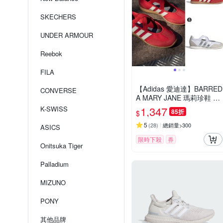
SKECHERS
UNDER ARMOUR
Reebok
FILA
【Adidas 愛迪達】BARRED
CONVERSE
A MARY JANE 瑪莉珍鞋 芭
蕾風 休閒鞋 運動鞋 女 A-H
1,347
K-SWISS
85折
$
Q7398 B-HQ7400
5
(
28
)
總銷量>300
ASICS
限時下殺
券
Onitsuka Tiger
Palladium
MIZUNO
PONY
其他品牌