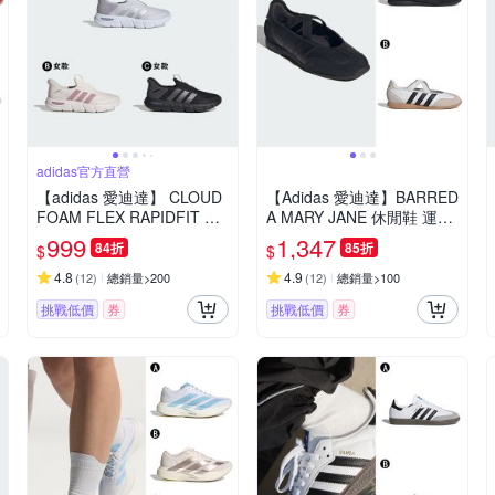
adidas官方直營
【adidas 愛迪達】 CLOUD
【Adidas 愛迪達】BARRED
FOAM FLEX RAPIDFIT 運
A MARY JANE 休閒鞋 運動
動鞋 男鞋/女鞋 (多款任選)
鞋 女 A-HP3519 B-JQ2127
999
1,347
84折
85折
$
$
4.8
4.9
(
12
)
總銷量>200
(
12
)
總銷量>100
挑戰低價
券
挑戰低價
券