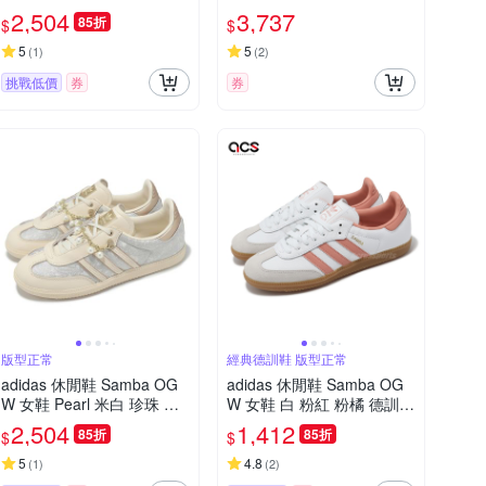
接 麂皮 三條線 三葉草 愛迪
5 W ID8852
2,504
3,737
85折
$
$
達 HQ6912
5
5
(
1
)
(
2
)
挑戰低價
券
券
版型正常
經典德訓鞋 版型正常
adidas 休閒鞋 Samba OG
adidas 休閒鞋 Samba OG
W 女鞋 Pearl 米白 珍珠 宋
W 女鞋 白 粉紅 粉橘 德訓鞋
雨琦同款 愛迪達 JQ2616
復古 麂皮 愛迪達 IG5932
2,504
1,412
85折
85折
$
$
5
4.8
(
1
)
(
2
)