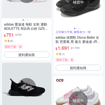
補貨中
adidas 愛迪達 拖鞋 女鞋 運動
ADILETTE AQUA 白粉 GZ523
正常腳大半號, 腳寬者大一號
7 (A5342)
751
$790
$
adidas 休閒鞋 Diona Ballet 女
5
(
5
)
鞋 芭蕾風 黑 復古 愛迪達 JR73
18
1,691
限時下殺
券
$1,780
$
5
(
1
)
貨到通知我
限時下殺
券
貨到通知我
補貨中
補貨中