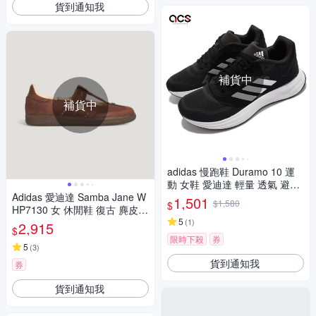
貨到通知我
補貨中
補貨中
adidas 慢跑鞋 Duramo 10 運
動 女鞋 愛迪達 輕量 透氣 避震
Adidas 愛迪達 Samba Jane W
路跑 黑 白 GX0709
1,501
$1,580
$
HP7130 女 休閒鞋 復古 麂皮
流行 深咖 瑪莉珍
5
(
1
)
2,915
$
限時下殺
券
5
(
3
)
貨到通知我
券
貨到通知我