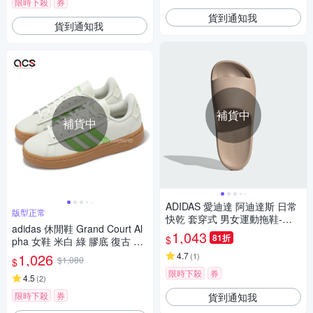
限時下殺
券
貨到通知我
貨到通知我
補貨中
補貨中
ADIDAS 愛迪達 阿迪達斯 日常
版型正常
快乾 套穿式 男女運動拖鞋-奶
adidas 休閒鞋 Grand Court Al
茶色 ADILETTE LUMIA-JP957
1,043
81折
$
pha 女鞋 米白 綠 膠底 復古 愛
9
迪達 IG0661
1,026
4.7
(
1
)
$1,080
$
限時下殺
券
4.5
(
2
)
限時下殺
券
貨到通知我