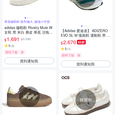
厚底穆勒鞋 版型偏大, 建議小半號
adidas 穆勒鞋 Rivalry Mule W
【Adidas 愛迪達】 ADIZERO
女鞋 黑 米白 麂皮 厚底 涼拖鞋
EVO SL M 慢跑鞋 運動鞋 男 -
休閒鞋 愛迪達 IF4651
1,691
$1,780
$
JS4487
2,670
85折
$
5
(
3
)
5
(
1
)
限時下殺
券
限時下殺
券
貨到通知我
貨到通知我
補貨中
補貨中