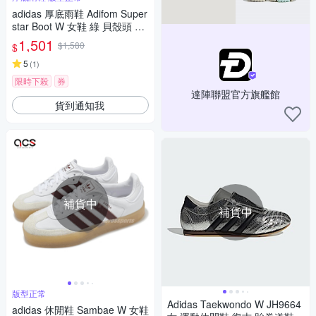
adidas 厚底雨鞋 Adifom Super
star Boot W 女鞋 綠 貝殼頭 厚
底 膠鞋 愛迪達 IE0391
1,501
$1,580
$
5
(
1
)
限時下殺
券
達陣聯盟官方旗艦館
貨到通知我
補貨中
補貨中
版型正常
Adidas Taekwondo W JH9664
adidas 休閒鞋 Sambae W 女鞋