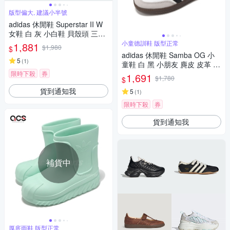
版型偏大, 建議小半號
adidas 休閒鞋 Superstar II W
女鞋 白 灰 小白鞋 貝殼頭 三葉
草 愛迪達 JH7056
小童德訓鞋 版型正常
1,881
$1,980
$
adidas 休閒鞋 Samba OG 小
5
(
1
)
童鞋 白 黑 小朋友 麂皮 皮革 德
訓鞋 愛迪達 IE3679
限時下殺
券
1,691
$1,780
$
貨到通知我
5
(
1
)
限時下殺
券
貨到通知我
補貨中
厚底雨鞋 版型正常