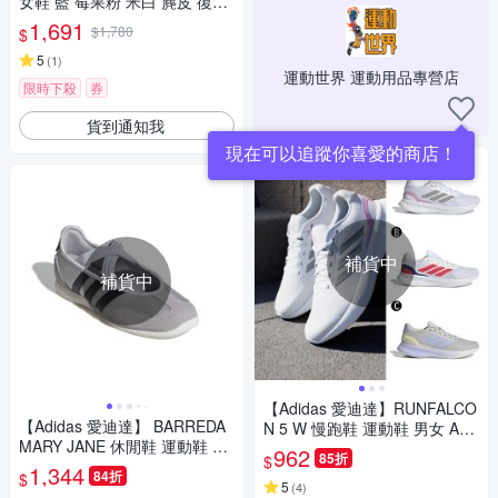
女鞋 藍 莓果粉 米白 麂皮 復古
休閒鞋 愛迪達 IG1969
1,691
$1,780
$
5
(
1
)
運動世界 運動用品專營店
限時下殺
券
貨到通知我
現在可以追蹤你喜愛的商店！
補貨中
補貨中
【Adidas 愛迪達】RUNFALCO
【Adidas 愛迪達】 BARREDA
N 5 W 慢跑鞋 運動鞋 男女 A-JI
MARY JANE 休閒鞋 運動鞋 女
3981 B-JI0876 C-JI3979
962
85折
$
- HP3520
1,344
84折
$
5
(
4
)