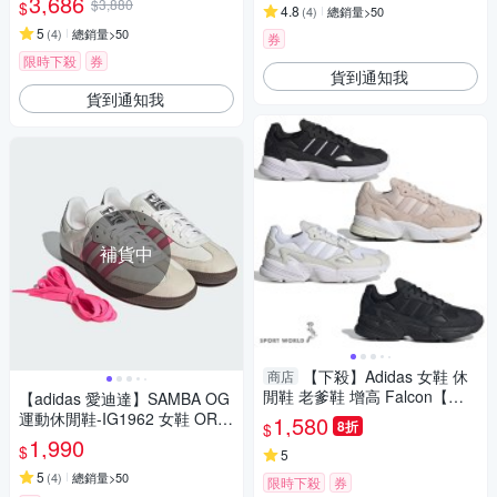
3,686
$3,880
$
4.8
(
4
)
總銷量>50
5
(
4
)
總銷量>50
券
限時下殺
券
貨到通知我
貨到通知我
補貨中
【下殺】Adidas 女鞋 休
商店
閒鞋 老爹鞋 增高 Falcon【運
【adidas 愛迪達】SAMBA OG
動世界】IG8301/IE8203/IG57
運動休閒鞋-IG1962 女鞋 ORIG
1,580
8折
$
32/IG8300
INALS經典休閒鞋 米白x粉
1,990
$
5
5
(
4
)
總銷量>50
限時下殺
券