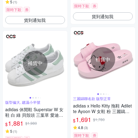
5
(
1
)
限時下殺
券
限時下殺
券
貨到通知我
貨到通知我
補貨中
補貨中
三麗鷗聯名款 版型正常
版型偏大, 建議小半號
adidas x Hello Kitty 拖鞋 Adilet
adidas 休閒鞋 Superstar W 女
te Ayoon W 女鞋 粉 三麗鷗聯
鞋 白 綠 貝殼頭 三葉草 愛迪達
名款 愛迪達 IH2680
1,691
$1,780
$
IG4541
1,881
$1,980
$
4.8
(
3
)
5
(
1
)
限時下殺
券