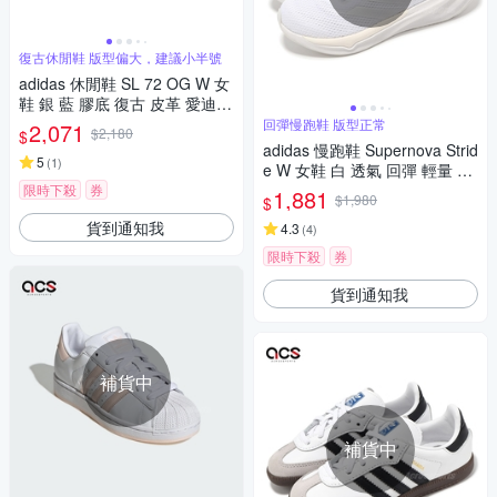
復古休閒鞋 版型偏大，建議小半號
adidas 休閒鞋 SL 72 OG W 女
鞋 銀 藍 膠底 復古 皮革 愛迪達
JH8654
回彈慢跑鞋 版型正常
2,071
$2,180
$
adidas 慢跑鞋 Supernova Strid
5
(
1
)
e W 女鞋 白 透氣 回彈 輕量 運
動鞋 愛迪達 IG8293
限時下殺
券
1,881
$1,980
$
貨到通知我
4.3
(
4
)
限時下殺
券
貨到通知我
補貨中
補貨中