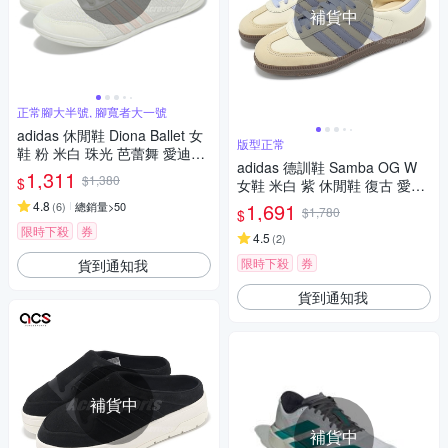
補貨中
正常腳大半號, 腳寬者大一號
adidas 休閒鞋 Diona Ballet 女
版型正常
鞋 粉 米白 珠光 芭蕾舞 愛迪達
adidas 德訓鞋 Samba OG W
JR7317
1,311
$1,380
$
女鞋 米白 紫 休閒鞋 復古 愛迪
達 JI2678
4.8
1,691
(
6
)
總銷量>50
$1,780
$
限時下殺
券
4.5
(
2
)
限時下殺
券
貨到通知我
貨到通知我
補貨中
補貨中