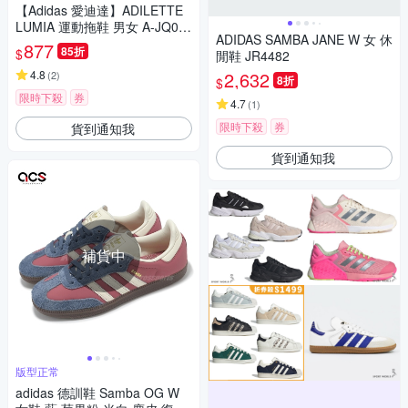
【Adidas 愛迪達】ADILETTE
LUMIA 運動拖鞋 男女 A-JQ07
ADIDAS SAMBA JANE W 女 休
91 B-IH8922
877
85折
$
閒鞋 JR4482
4.8
2,632
(
2
)
8折
$
限時下殺
券
4.7
(
1
)
限時下殺
券
貨到通知我
貨到通知我
補貨中
版型正常
adidas 德訓鞋 Samba OG W