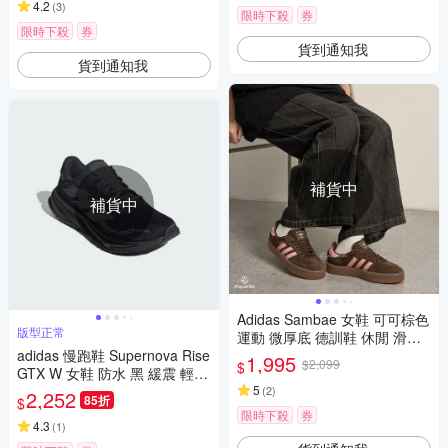
4.2
(
3
)
限時下殺
券
限時下殺
券
貨到通知我
貨到通知我
補貨中
補貨中
Adidas Sambae 女鞋 可可棕色
版型正常
運動 微厚底 德訓鞋 休閒 滑板
adidas 慢跑鞋 Supernova Rise
膠底 復古 休閒鞋 JI2744
1,995
$2,099
$
GTX W 女鞋 防水 黑 緩震 輕量
運動鞋 愛迪達 JP7764
5
(
2
)
2,252
85折
$
限時下殺
券
4.3
(
1
)