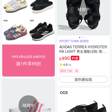
補貨中
SPORT TOWN 斯博堂
ADIDAS TERREX HYDROTER
RA LIGHT 男女運動涼鞋-黑-ID
4273
NIKEx聯合品牌 結帳95折
490
81折
$
滿1件享95折
4.8
(
4
)
限時下殺
券
貨到通知我
補貨中