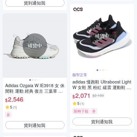
貨到通知我
補貨中
補貨中
版型正常
adidas 慢跑鞋 Ultraboost Light
Adidas Ozgaia W IE3918 女 休
W 女鞋 黑 粉紅 緩震 運動鞋 愛
閒鞋 運動 經典 復古 三葉草 厚
迪達 IE1764
2,071
$2,180
$
底 老爹鞋 舒適 灰白 水藍
2,546
$
5
(
1
)
5
(
1
)
限時下殺
券
券
貨到通知我
貨到通知我