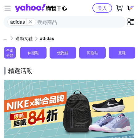
Yahoo購物中心
登入
adidas
運動女鞋
adidas
全部
休閒鞋
慢跑鞋
涼拖鞋
童鞋
分類
精選活動