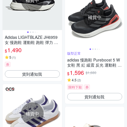
補貨中
補貨中
Adidas LIGHTBLAZE JH6959
女 慢跑鞋 運動鞋 跑鞋 彈力 緩
震 黑 灰
1,490
$
版型正常
5
(
1
)
adidas 慢跑鞋 Pureboost 5 W
券
女鞋 黑 紅 緩震 反光 運動鞋 愛
迪達 JH6452
1,596
$1,680
$
貨到通知我
4.5
(
2
)
限時下殺
券
貨到通知我
補貨中