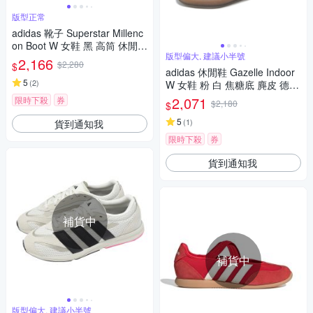
版型正常
adidas 靴子 Superstar Millenc
on Boot W 女鞋 黑 高筒 休閒鞋
版型偏大, 建議小半號
貝殼頭 愛迪達 IG5320
2,166
$2,280
$
adidas 休閒鞋 Gazelle Indoor
5
(
2
)
W 女鞋 粉 白 焦糖底 麂皮 德訓
鞋 愛迪達 JI2716
2,071
限時下殺
券
$2,180
$
5
(
1
)
貨到通知我
限時下殺
券
貨到通知我
補貨中
補貨中
版型偏大, 建議小半號