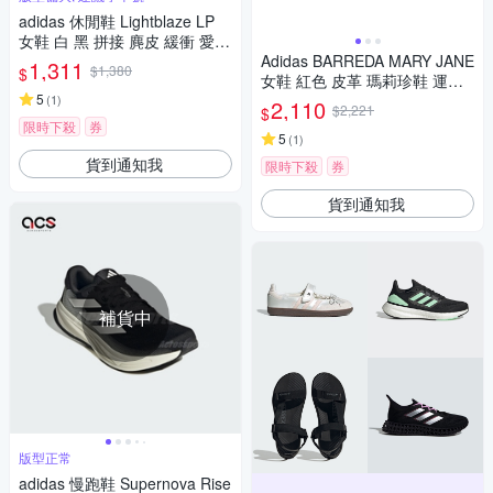
adidas 休閒鞋 Lightblaze LP
女鞋 白 黑 拼接 麂皮 緩衝 愛迪
達 JS3200
Adidas BARREDA MARY JANE
1,311
$1,380
$
女鞋 紅色 皮革 瑪莉珍鞋 運動
5
休閒鞋 HQ7398
(
1
)
2,110
$2,221
$
限時下殺
券
5
(
1
)
貨到通知我
限時下殺
券
貨到通知我
補貨中
版型正常
adidas 慢跑鞋 Supernova Rise