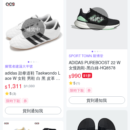
補貨中
補貨中
SPORT TOWN 斯博堂
ADIDAS PUREBOOST 22 W
腳寬者建議大半號
女慢跑鞋-黑白綠-HQ8578
adidas 跆拳道鞋 Taekwondo L
990
81折
$
ace W 女鞋 男鞋 白 黑 皮革 休
閒鞋 愛迪達 JS1194
5
(
1
)
1,311
$1,380
$
限時下殺
券
5
(
3
)
貨到通知我
限時下殺
券
貨到通知我