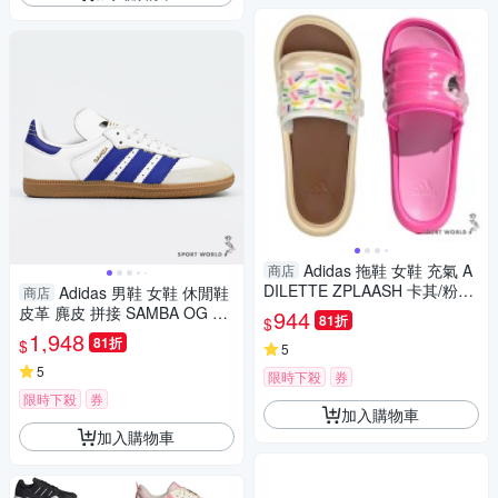
Adidas 拖鞋 女鞋 充氣 A
商店
DILETTE ZPLAASH 卡其/粉
Adidas 男鞋 女鞋 休閒鞋
商店
【運動世界】IE5767/IE5766
皮革 麂皮 拼接 SAMBA OG 米
944
81折
$
藍【運動世界】IF1813
1,948
81折
$
5
5
限時下殺
券
限時下殺
券
加入購物車
加入購物車