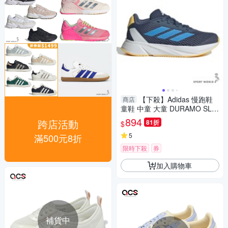
【下殺】Adidas 慢跑鞋
商店
童鞋 中童 大童 DURAMO SL
藍【運動世界】ID2627
894
跨店活動
81折
$
5
滿500元8折
限時下殺
券
加入購物車
補貨中