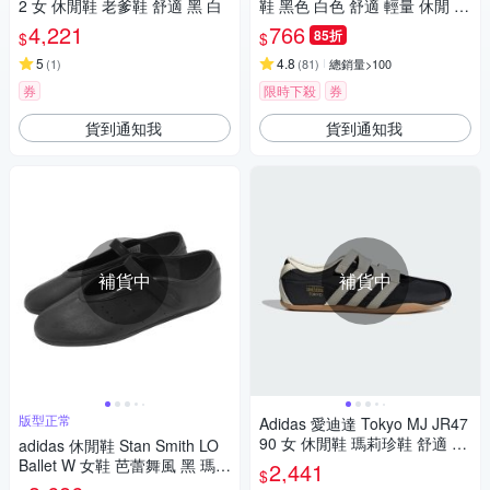
2 女 休閒鞋 老爹鞋 舒適 黑 白
鞋 黑色 白色 舒適 輕量 休閒 拖
鞋 G15890 U43664 (多款選)
4,221
766
85折
$
$
5
4.8
(
1
)
(
81
)
總銷量>100
券
限時下殺
券
貨到通知我
貨到通知我
補貨中
補貨中
版型正常
Adidas 愛迪達 Tokyo MJ JR47
90 女 休閒鞋 瑪莉珍鞋 舒適 黑
adidas 休閒鞋 Stan Smith LO
白
Ballet W 女鞋 芭蕾舞風 黑 瑪莉
2,441
$
珍 愛迪達 JQ6939