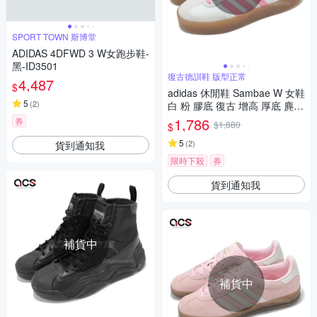
SPORT TOWN 斯博堂
ADIDAS 4DFWD 3 W女跑步鞋-
黑-ID3501
復古德訓鞋 版型正常
4,487
$
adidas 休閒鞋 Sambae W 女鞋
5
(
2
)
白 粉 膠底 復古 增高 厚底 麂皮
德訓鞋 愛迪達 IE9109
1,786
券
$1,880
$
5
(
2
)
貨到通知我
限時下殺
券
貨到通知我
補貨中
補貨中