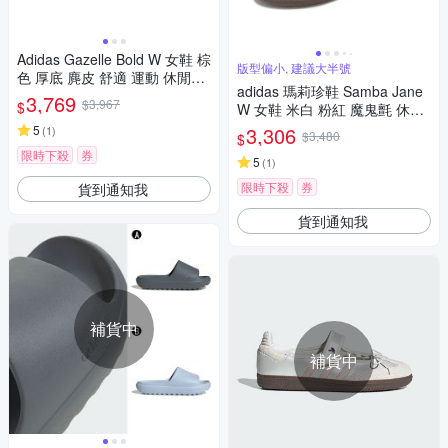
Adidas Gazelle Bold W 女鞋 棕
版型偏小, 建議大半號
色 厚底 麂皮 舒適 運動 休閒鞋
adidas 瑪莉珍鞋 Samba Jane
JI2697
3,769
$3,967
$
W 女鞋 米白 粉紅 魔鬼氈 休閒
鞋 愛迪達 JR4482
5
3,306
(
1
)
$3,480
$
限時下殺
券
5
(
1
)
限時下殺
券
貨到通知我
貨到通知我
補貨中
補貨中