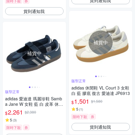
貨到通知我
限時下殺
券
貨到通知我
補貨中
補貨中
版型正常
adidas 休閒鞋 VL Court 3 女鞋
版型正常
白 藍 膠底 復古 愛迪達 JP6913
adidas 愛迪達 瑪麗珍鞋 Samb
1,501
$1,580
$
a Jane W 女鞋 藍 白 皮革 休閒
鞋 魔鬼氈 IH6484
5
(
1
)
2,261
$2,380
$
限時下殺
券
5
(
3
)
貨到通知我
限時下殺
券