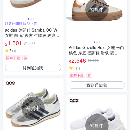
補貨中
經典休閒鞋 版型正常
adidas 休閒鞋 Samba OG W
女鞋 白 紫 復古 生膠底 經典 德
訓鞋 愛迪達 IF6514
1,501
$1,580
$
Adidas Gazelle Bold 女鞋 米白
5
(
1
)
橘色 厚底 德訓鞋 滑板 復古 運
動 愛迪達 休閒鞋 JQ0955
限時下殺
券
2,546
$2,679
$
貨到通知我
5
(
1
)
限時下殺
券
貨到通知我
補貨中
補貨中