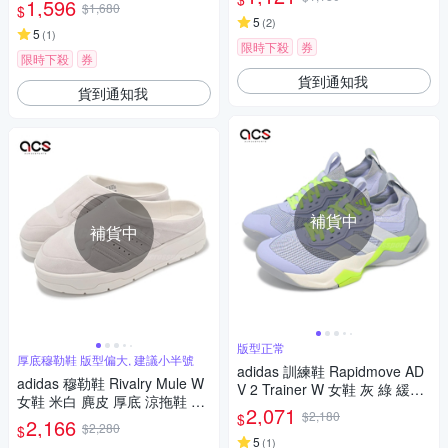
1,596
$1,680
$
5
(
2
)
5
(
1
)
限時下殺
券
限時下殺
券
貨到通知我
貨到通知我
補貨中
補貨中
版型正常
厚底穆勒鞋 版型偏大, 建議小半號
adidas 訓練鞋 Rapidmove AD
adidas 穆勒鞋 Rivalry Mule W
V 2 Trainer W 女鞋 灰 綠 緩震
女鞋 米白 麂皮 厚底 涼拖鞋 休
運動鞋 愛迪達 IH5137
2,071
$2,180
$
閒鞋 愛迪達 IG2232
2,166
$2,280
$
5
(
1
)