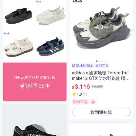
補貨中
國家地理聯名 版型正常
adidas x 國家地理 Terrex Trail
NIKEx聯合品牌 結帳95折
maker 2 GTX 防水野跑鞋 聯名
女鞋 米灰 愛迪達 IH5014
滿1件享95折
3,116
$3,280
$
4.3
(
1
)
限時下殺
券
貨到通知我