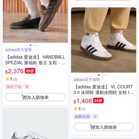
adidas官方直營
【adidas 愛迪達】 HANDBALL
SPEZIAL 樂福鞋 復古 女鞋 - O
riginals KJ2533
2,376
89折
$
5
(
2
)
adidas官方直營
【adidas 愛迪達】 VL COURT
限時下殺
券
3.0 休閒鞋 運動休閒鞋 女鞋 ID
加入購物車
8797
1,408
89折
$
5
(
1
)
挑戰低價
券
加入購物車