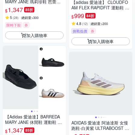
MARY JANE 瑪莉珍鞋 芭蕾風
【adidas 愛迪達】 CLOUDFO
休閒鞋 運動鞋 女 A-HQ7398 B
AM FLEX RAPIDFIT 運動鞋 男
1,347
85折
$
-HQ7400
鞋/女鞋 (多款任選)
999
84折
$
5
(
28
)
總銷量>300
4.8
(
12
)
總銷量>200
限時下殺
券
挑戰低價
券
加入購物車
加入購物車
【Adidas 愛迪達】BARREDA
MARY JANE 休閒鞋 運動鞋 女
ADIDAS 愛迪達 阿迪達斯 女慢
A-HP3519 B-JQ2127
跑鞋-白黃紫 ULTRABOOST 5X
1,347
85折
$
W-IH0685