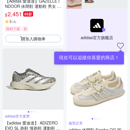
【Adidas 愛迪達】GAZELLE I
NDOOR 休閒鞋 運動鞋 男女 A-
JQ8385 B-JR3238 C-JR3731
2,451
85折
$
精選四款
5
(
4
)
限時下殺
券
adidas官方旗艦店
加入購物車
現在可以追蹤你喜愛的商店！
adidas官方直營
【adidas 愛迪達】 ADIZERO
版型正常
EVO SL 跑鞋 慢跑鞋 運動鞋 女
adidas 休閒鞋 Samba OG W