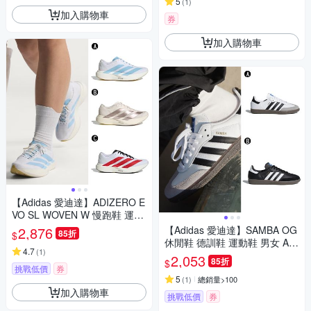
5
(
1
)
加入購物車
券
加入購物車
【Adidas 愛迪達】ADIZERO E
VO SL WOVEN W 慢跑鞋 運動
鞋 男女 A-JQ4526 B-KI6959
2,876
【Adidas 愛迪達】SAMBA OG
85折
$
精選三款
休閒鞋 德訓鞋 運動鞋 男女 A-B
4.7
(
1
)
75806 B-B75807
2,053
85折
$
挑戰低價
券
5
(
1
)
總銷量>100
加入購物車
挑戰低價
券