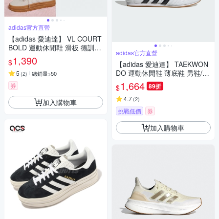
adidas官方直營
【adidas 愛迪達】 VL COURT
BOLD 運動休閒鞋 滑板 德訓鞋
adidas官方直營
厚底鞋 復古 女鞋 (多款任選)
1,390
$
【adidas 愛迪達】 TAEKWON
DO 運動休閒鞋 薄底鞋 男鞋/女
5
(
2
)
總銷量>50
鞋 - Originals JQ4774
1,664
券
89折
$
4.7
(
2
)
加入購物車
挑戰低價
券
加入購物車