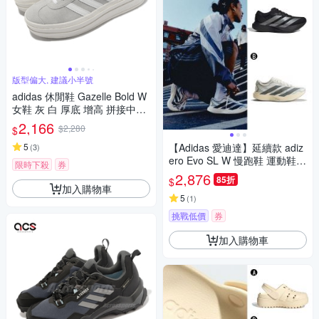
版型偏大, 建議小半號
adidas 休閒鞋 Gazelle Bold W
女鞋 灰 白 厚底 增高 拼接中底
三葉草 愛迪達 HQ6893
2,166
$2,280
$
5
【Adidas 愛迪達】延續款 adiz
(
3
)
ero Evo SL W 慢跑鞋 運動鞋
限時下殺
券
女 A-JP7147 B-KJ0440
2,876
85折
$
加入購物車
5
(
1
)
挑戰低價
券
加入購物車