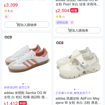
鞋 KI3948
3,399
女鞋 Pearl 米白 珍珠 宋雨琦同
$
款 愛迪達 JQ2616
2,504
85折
$
5
(
2
)
5
券
(
1
)
挑戰低價
券
加入購物車
加入購物車
經典德訓鞋 版型正常
adidas 休閒鞋 Samba OG W
正常腳小半號, 腳寬者原尺寸
女鞋 白 粉紅 粉橘 德訓鞋 復古
adidas 瑪麗珍鞋 AdiFom Meg
麂皮 愛迪達 IG5932
1,412
ajane W 女鞋 米白 涼鞋 厚底
85折
$