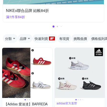
NIKEx聯合品牌 結帳84折
滿1件享84折
分類
品牌
快速到貨
有現貨
挑戰低價
價格低到
adidas官方直營
【Adidas 愛迪達】BARREDA