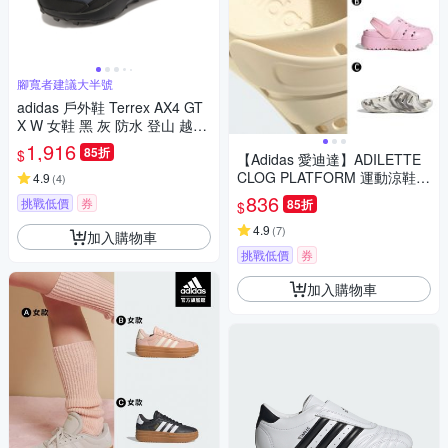
腳寬者建議大半號
adidas 戶外鞋 Terrex AX4 GT
X W 女鞋 黑 灰 防水 登山 越野
郊山 愛迪達 HQ1051
1,916
85折
$
【Adidas 愛迪達】ADILETTE
CLOG PLATFORM 運動涼鞋
4.9
(
4
)
運動拖鞋 男女 A-JP7159 B-JR
836
挑戰低價
券
85折
$
2626 精選三款
4.9
(
7
)
加入購物車
挑戰低價
券
加入購物車