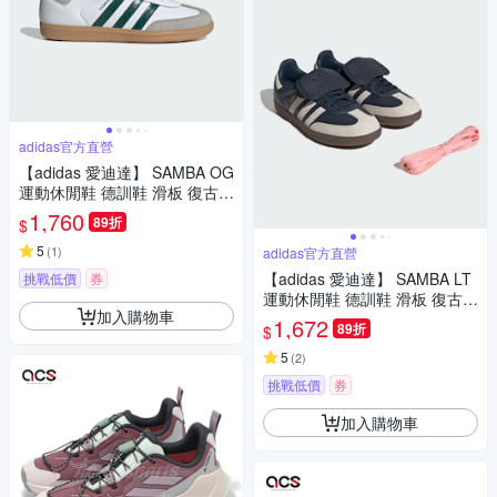
adidas官方直營
【adidas 愛迪達】 SAMBA OG
運動休閒鞋 德訓鞋 滑板 復古
女鞋 - Originals JI2724
1,760
89折
$
5
(
1
)
adidas官方直營
【adidas 愛迪達】 SAMBA LT
挑戰低價
券
運動休閒鞋 德訓鞋 滑板 復古
加入購物車
女鞋 - Originals JH5705
1,672
89折
$
5
(
2
)
挑戰低價
券
加入購物車