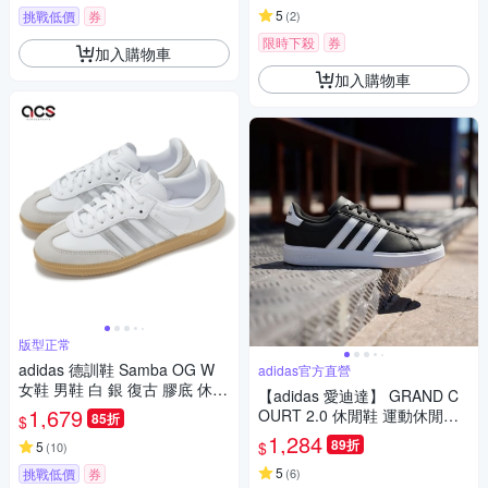
5
挑戰低價
券
(
2
)
限時下殺
券
加入購物車
加入購物車
版型正常
adidas 德訓鞋 Samba OG W
adidas官方直營
女鞋 男鞋 白 銀 復古 膠底 休閒
【adidas 愛迪達】 GRAND C
鞋 愛迪達 JI2725
1,679
OURT 2.0 休閒鞋 運動休閒鞋
85折
$
男鞋/女鞋 GW9196
1,284
89折
$
5
(
10
)
5
挑戰低價
券
(
6
)