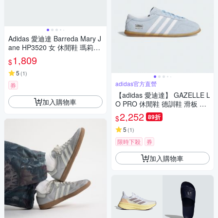
Adidas 愛迪達 Barreda Mary J
ane HP3520 女 休閒鞋 瑪莉珍
鞋 舒適 銀 黑
1,809
$
5
(
1
)
adidas官方直營
券
【adidas 愛迪達】 GAZELLE L
加入購物車
O PRO 休閒鞋 德訓鞋 滑板 復
古 薄底鞋 女鞋 - Originals JR8
2,252
89折
$
893
5
(
1
)
限時下殺
券
加入購物車