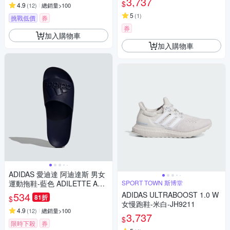
3,737
$
4.9
(
12
)
總銷量>100
5
(
1
)
挑戰低價
券
券
加入購物車
加入購物車
ADIDAS 愛迪達 阿迪達斯 男女
運動拖鞋-藍色 ADILETTE AQU
SPORT TOWN 斯博堂
A-IF7374
534
ADIDAS ULTRABOOST 1.0 W
81折
$
女慢跑鞋-米白-JH9211
4.9
(
12
)
總銷量>100
3,737
$
限時下殺
券