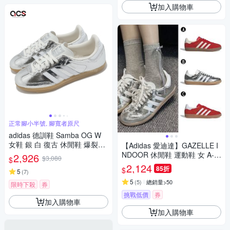
加入購物車
正常腳小半號, 腳寬者原尺
adidas 德訓鞋 Samba OG W
女鞋 銀 白 復古 休閒鞋 爆裂紋
【Adidas 愛迪達】GAZELLE I
愛迪達 JR0035
NDOOR 休閒鞋 運動鞋 女 A-IF
2,926
$3,080
$
1808 B-JR0035 C-JI2063
2,124
85折
$
5
(
7
)
5
(
5
)
總銷量>50
限時下殺
券
挑戰低價
券
加入購物車
加入購物車