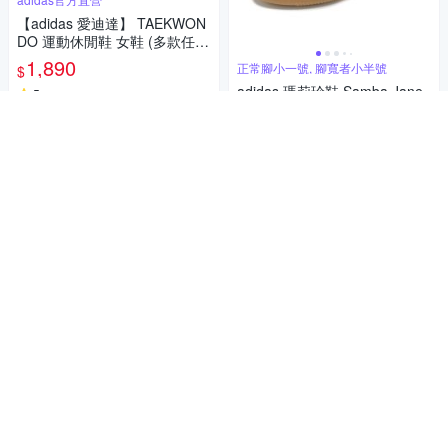
【adidas 愛迪達】 TAEKWON
DO 運動休閒鞋 女鞋 (多款任
選)
1,890
正常腳小一號, 腳寬者小半號
$
adidas 瑪莉珍鞋 Samba Jane
5
(
2
)
W 女鞋 白 黑 膠底 麂皮 休閒鞋
券
復古 愛迪達 JR1402
2,736
$2,880
$
加入購物車
5
(
2
)
挑戰低價
券
加入購物車
adidas官方直營
【adidas 愛迪達】 CORERAC