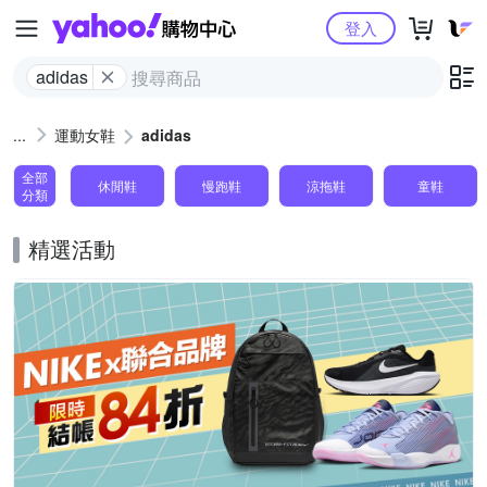
Yahoo購物中心
登入
adidas
運動女鞋
adidas
全部
休閒鞋
慢跑鞋
涼拖鞋
童鞋
分類
精選活動