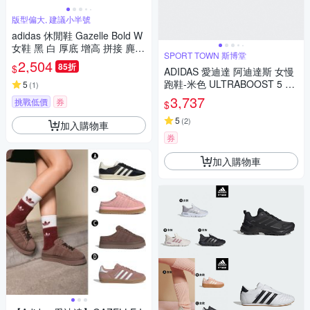
版型偏大, 建議小半號
adidas 休閒鞋 Gazelle Bold W
女鞋 黑 白 厚底 增高 拼接 麂皮
SPORT TOWN 斯博堂
三條線 三葉草 愛迪達 HQ6912
2,504
85折
$
ADIDAS 愛迪達 阿迪達斯 女慢
跑鞋-米色 ULTRABOOST 5 W
5
(
1
)
ID8852
3,737
挑戰低價
券
$
5
(
2
)
加入購物車
券
加入購物車