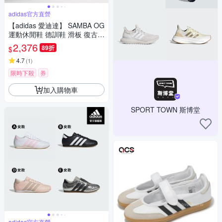
adidas官方直營
【adidas 愛迪達】 SAMBA OG
運動休閒鞋 德訓鞋 滑板 復古
女鞋 - Originals KI6264
2,376
89折
$
4.7
(
1
)
限時下殺
券
加入購物車
SPORT TOWN 斯博堂
adidas官方直營