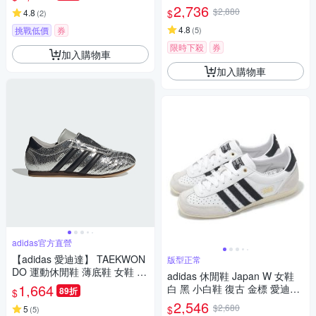
休閒鞋 愛迪達 JR4497
2,736
$2,880
$
4.8
(
2
)
4.8
挑戰低價
券
(
5
)
限時下殺
券
加入購物車
加入購物車
adidas官方直營
【adidas 愛迪達】 TAEKWON
版型正常
DO 運動休閒鞋 薄底鞋 女鞋 -
adidas 休閒鞋 Japan W 女鞋
Originals JH9664
1,664
白 黑 小白鞋 復古 金標 愛迪達
89折
$
IH5489
2,546
$2,680
$
5
(
5
)