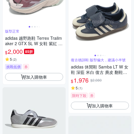
版型正常
adidas 越野跑鞋 Terrex Trailm
aker 2 GTX SL W 女鞋 紫紅 防
水 機能 愛迪達 JP5242
2,000
85折
$
5
(
2
)
復古德訓鞋 版型偏大，建議小半號
adidas 休閒鞋 Samba LT W 女
挑戰低價
券
鞋 深藍 米白 復古 麂皮 翻鞋舌
加入購物車
德訓鞋 愛迪達 JH5705
1,976
$2,080
$
5
(
1
)
限時下殺
券
加入購物車