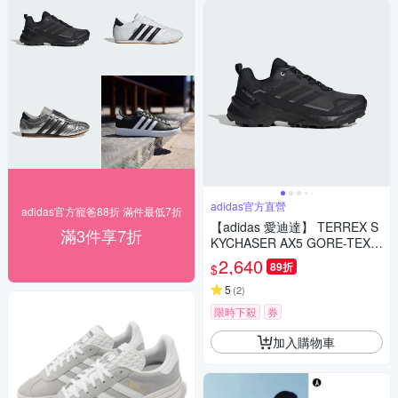
adidas官方直營
adidas官方寵爸88折 滿件最低7折
【adidas 愛迪達】 TERREX S
滿3件享7折
KYCHASER AX5 GORE-TEX
登山鞋 防潑水 女鞋 JQ2222
2,640
89折
$
5
(
2
)
限時下殺
券
加入購物車