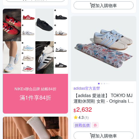
加入購物車
adidas官方直營
NIKEx聯合品牌 結帳84折
【adidas 愛迪達】 TOKYO MJ
滿1件享84折
運動休閒鞋 女鞋 - Originals IH
4532
2,632
$
4.3
(
1
)
挑戰低價
券
加入購物車