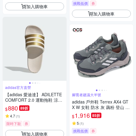
挑戰低價
券
加入購物車
加入購物車
adidas官方直營
【adidas 愛迪達】 ADILETTE
腳寬者建議大半號
COMFORT 2.0 運動拖鞋 涼拖
adidas 戶外鞋 Terrex AX4 GT
鞋 女鞋 JP9123
880
X W 女鞋 防水 灰 藕粉 登山 機
89折
$
能 抗撕裂 愛迪達 IG6580
1,916
85折
$
4.7
(
1
)
5
限時下殺
券
(
1
)
挑戰低價
券
加入購物車