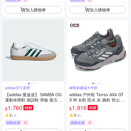
加入購物車
加入購物車
adidas官方直營
腳寬者建議大半號
【adidas 愛迪達】 SAMBA OG
adidas 戶外鞋 Terrex AX4 GT
運動休閒鞋 德訓鞋 滑板 復古
X W 女鞋 防水 灰 藕粉 登山 機
女鞋 - Originals JI2724
能 抗撕裂 愛迪達 IG6580
1,760
1,916
89折
85折
$
$
5
5
(
1
)
(
1
)
挑戰低價
券
挑戰低價
券