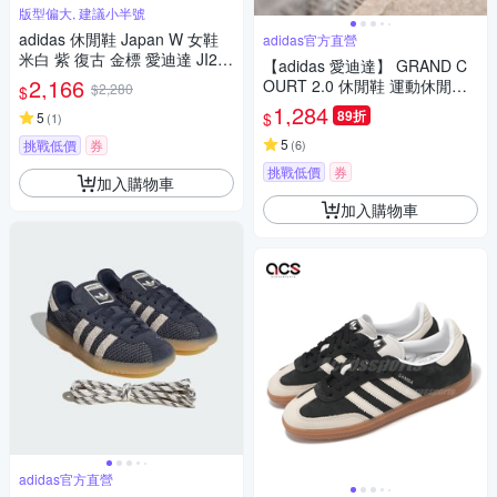
版型偏大, 建議小半號
adidas 休閒鞋 Japan W 女鞋
adidas官方直營
米白 紫 復古 金標 愛迪達 JI26
【adidas 愛迪達】 GRAND C
64
2,166
OURT 2.0 休閒鞋 運動休閒鞋
$2,280
$
男鞋/女鞋 GW9196
1,284
89折
$
5
(
1
)
5
挑戰低價
券
(
6
)
挑戰低價
券
加入購物車
加入購物車
adidas官方直營