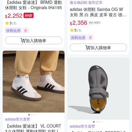
【adidas 愛迪達】 BRMD 運動
復古德訓鞋 版型正常
休閒鞋 女鞋 - Originals IH4195
adidas 休閒鞋 Samba OG W
2,252
女鞋 黑 白 麂皮 皮革 復古 德訓
89折
$
鞋 愛迪達 IE5836
2,356
$2,480
$
5
(
1
)
5
挑戰低價
券
(
1
)
挑戰低價
券
加入購物車
加入購物車
adidas官方直營
【adidas 愛迪達】 VL COURT
adidas官方直營
3.0 休閒鞋 運動休閒鞋 女鞋 ID