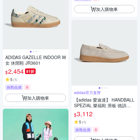
加入購物車
ADIDAS GAZELLE INDOOR W
女 休閒鞋 JR3601
2,454
81折
$
5
(
1
)
挑戰低價
券
adidas官方直營
加入購物車
【adidas 愛迪達】 HANDBALL
SPEZIAL 樂福鞋 滑板 德訓鞋
復古 女鞋 - Originals KJ0640
3,112
$
5
(
1
)
挑戰低價
券