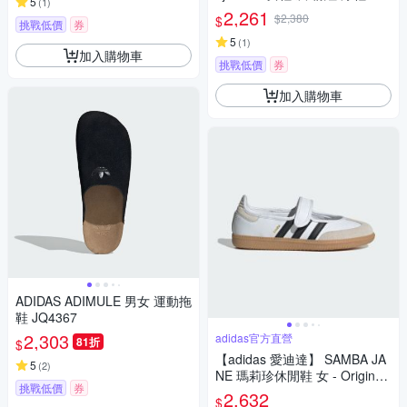
5
(
1
)
底 休閒鞋 愛迪達 JP8116
2,261
$2,380
$
挑戰低價
券
5
(
1
)
加入購物車
挑戰低價
券
加入購物車
ADIDAS ADIMULE 男女 運動拖
鞋 JQ4367
2,303
adidas官方直營
81折
$
【adidas 愛迪達】 SAMBA JA
5
(
2
)
NE 瑪莉珍休閒鞋 女 - Originals
挑戰低價
券
JR1402
2,632
$