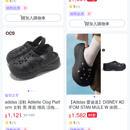
5
(
1
)
5
(
1
)
挑戰低價
券
挑戰低價
券
加入購物車
加入購物車
版型正常
adidas 涼鞋 Adilette Clog Platf
【Adidas 愛迪達】DISNEY AD
orm 女鞋 黑 厚底 增高 涼拖鞋
IFOM STAN MULE W 休閒鞋
愛迪達 JP9577
穆勒鞋 運動鞋 女 A-KH5901
1,121
1,582
$1,180
85折
$
$
5
5
(
1
)
(
1
)
挑戰低價
券
挑戰低價
券