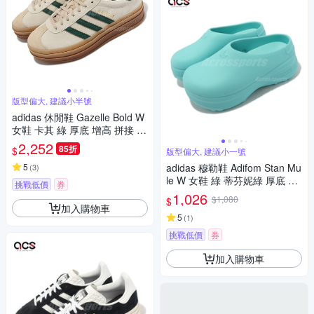
版型偏大, 建議小半號
adidas 休閒鞋 Gazelle Bold W
女鞋 卡其 綠 厚底 增高 拼接 復
古 麂皮 膠底 愛迪達 ID7056
2,252
85折
$
版型偏大, 建議小一號
5
adidas 穆勒鞋 Adifom Stan Mu
(
3
)
le W 女鞋 綠 蒂芬妮綠 厚底 增
挑戰低價
券
高 拖鞋 愛迪達 IE7051
1,026
$1,080
$
加入購物車
5
(
1
)
挑戰低價
券
加入購物車