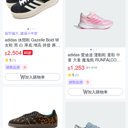
版型偏大, 建議小半號
adidas 休閒鞋 Gazelle Bold W
女鞋 黑 白 厚底 增高 拼接 麂皮
三條線 三葉草 愛迪達 HQ6912
2,504
85折
$
adidas 愛迪達 運動鞋 童鞋 中
童 大童 魔鬼氈 RUNFALCON 5
5
(
1
)
EL C 粉 JP9402
1,253
挑戰低價
券
$1,318
$
5
(
1
)
加入購物車
挑戰低價
券
加入購物車