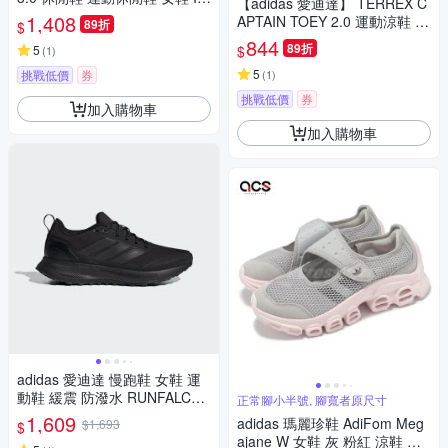
【adidas 愛迪達】 TERREX C
8797
1,408
APTAIN TOEY 2.0 運動涼鞋 涼
89折
$
拖鞋 乾爽 童鞋 IF3099
844
89折
$
5
(
1
)
5
挑戰低價
券
(
1
)
挑戰低價
券
加入購物車
加入購物車
adidas 愛迪達 慢跑鞋 女鞋 運
動鞋 緩震 防潑水 RUNFALCO
正常腳小半號, 腳寬者原尺寸
N 5 TR W 黑 JP5913
1,609
adidas 瑪麗珍鞋 AdiFom Meg
$1,693
$
ajane W 女鞋 灰 粉紅 涼鞋 厚