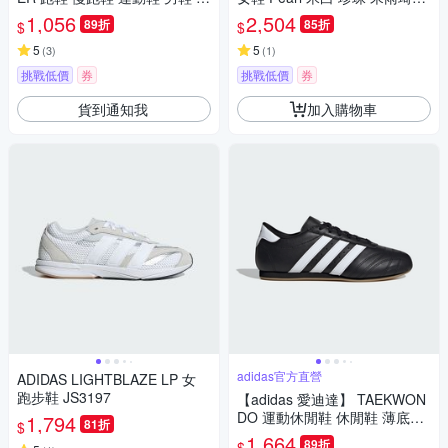
X3594
款 愛迪達 JQ2616
1,056
2,504
89折
85折
$
$
5
5
(
3
)
(
1
)
挑戰低價
券
挑戰低價
券
貨到通知我
加入購物車
adidas官方直營
ADIDAS LIGHTBLAZE LP 女
跑步鞋 JS3197
【adidas 愛迪達】 TAEKWON
DO 運動休閒鞋 休閒鞋 薄底鞋
1,794
81折
$
男鞋/女鞋 - Originals JS1193
1,664
89折
$