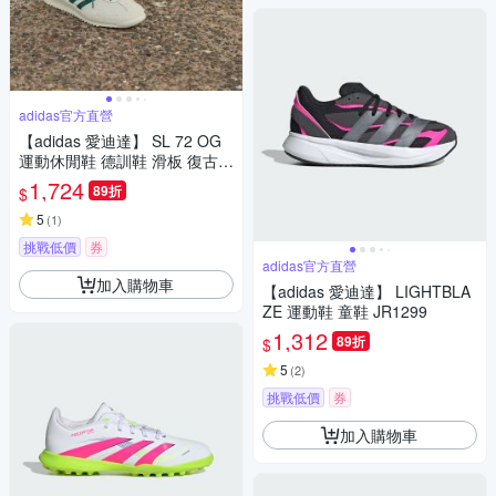
adidas官方直營
【adidas 愛迪達】 SL 72 OG
運動休閒鞋 德訓鞋 滑板 復古
女鞋 - Originals IF1940
1,724
89折
$
5
(
1
)
挑戰低價
券
adidas官方直營
加入購物車
【adidas 愛迪達】 LIGHTBLA
ZE 運動鞋 童鞋 JR1299
1,312
89折
$
5
(
2
)
挑戰低價
券
加入購物車