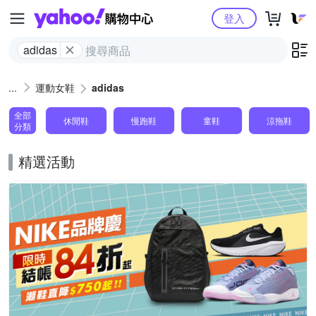
Yahoo購物中心
登入
adidas
運動女鞋
adidas
全部
休閒鞋
慢跑鞋
童鞋
涼拖鞋
分類
精選活動