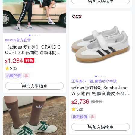
加入購物車
adidas官方直營
【adidas 愛迪達】 GRAND C
OURT 2.0 休閒鞋 運動休閒鞋
男鞋/女鞋 GW9195
1,284
89折
$
5
(
2
)
挑戰低價
券
正常腳小一號, 腳寬者小半號
加入購物車
adidas 瑪莉珍鞋 Samba Jane
W 女鞋 白 黑 膠底 麂皮 休閒鞋
復古 愛迪達 JR1402
2,736
$2,880
$
5
(
2
)
挑戰低價
券
加入購物車