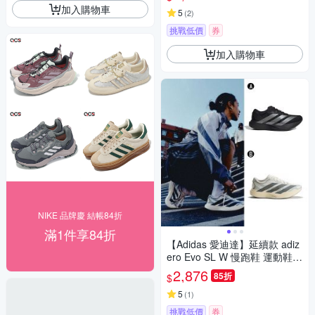
加入購物車
5
(
2
)
挑戰低價
券
加入購物車
NIKE 品牌慶 結帳84折
滿1件享84折
【Adidas 愛迪達】延續款 adiz
ero Evo SL W 慢跑鞋 運動鞋
女 A-JP7147 B-KJ0440
2,876
85折
$
5
(
1
)
挑戰低價
券