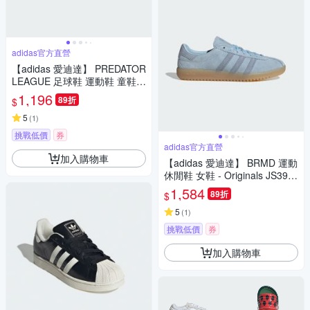
adidas官方直營
【adidas 愛迪達】 PREDATOR
LEAGUE 足球鞋 運動鞋 童鞋 I
D3801
1,196
89折
$
5
(
1
)
挑戰低價
券
adidas官方直營
加入購物車
【adidas 愛迪達】 BRMD 運動
休閒鞋 女鞋 - Originals JS397
4
1,584
89折
$
5
(
1
)
挑戰低價
券
加入購物車