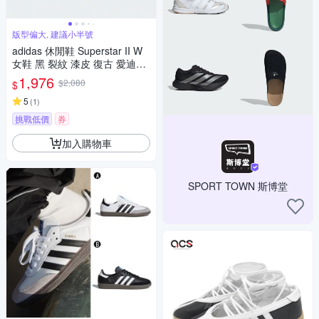
版型偏大, 建議小半號
adidas 休閒鞋 Superstar II W
女鞋 黑 裂紋 漆皮 復古 愛迪達
JS4014
1,976
$2,080
$
5
(
1
)
挑戰低價
券
加入購物車
SPORT TOWN 斯博堂