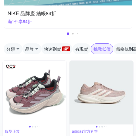
NIKE 品牌慶 結帳84折
滿1件享84折
分類
品牌
快速到貨
有現貨
挑戰低價
價格低到
版型正常
adidas官方直營