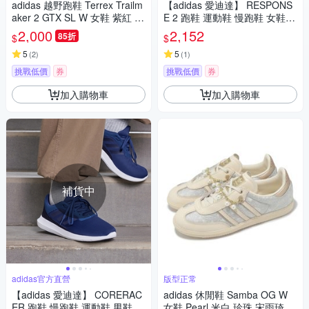
adidas 越野跑鞋 Terrex Trailm
【adidas 愛迪達】 RESPONS
aker 2 GTX SL W 女鞋 紫紅 防
E 2 跑鞋 運動鞋 慢跑鞋 女鞋 K
水 機能 愛迪達 JP5242
J1763
2,000
2,152
85折
$
$
5
5
(
2
)
(
1
)
挑戰低價
券
挑戰低價
券
加入購物車
加入購物車
補貨中
adidas官方直營
版型正常
【adidas 愛迪達】 CORERAC
adidas 休閒鞋 Samba OG W
ER 跑鞋 慢跑鞋 運動鞋 男鞋 F
女鞋 Pearl 米白 珍珠 宋雨琦同