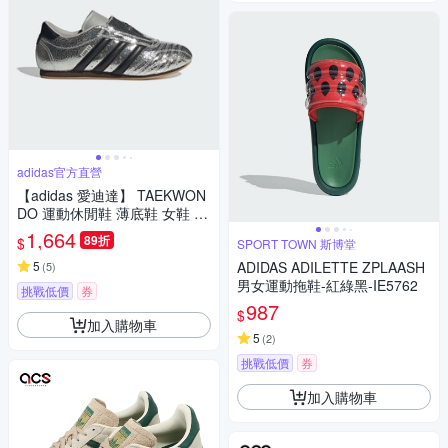
adidas官方直營
【adidas 愛迪達】 TAEKWON
DO 運動休閒鞋 薄底鞋 女鞋 -
Originals JH9664
1,664
89折
$
SPORT TOWN 斯博堂
5
ADIDAS ADILETTE ZPLAASH
(
5
)
男女運動拖鞋-紅綠黑-IE5762
挑戰低價
券
987
$
加入購物車
5
(
2
)
挑戰低價
券
加入購物車