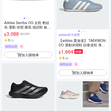
Adidas Samba OG 女鞋 豹紋
色 運動 休閒 膠底 德訓鞋 板鞋
休閒鞋 JI2735
3,088
$3,250
$
adidas官方直營
5
【adidas 愛迪達】 TAEKWON
(
1
)
DO 運動休閒鞋 跆拳道鞋 薄底
挑戰低價
券
鞋 女鞋 - Originals JS3317
1,664
89折
$
加入購物車
5
(
3
)
挑戰低價
券
加入購物車