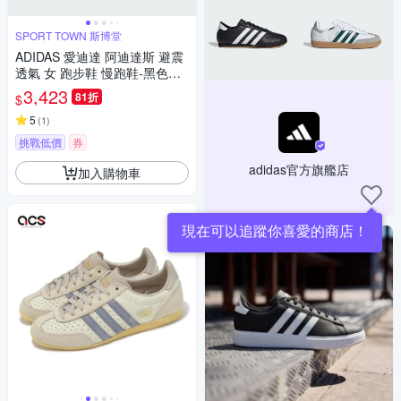
SPORT TOWN 斯博堂
ADIDAS 愛迪達 阿迪達斯 避震
透氣 女 跑步鞋 慢跑鞋-黑色系-
adizero Evo SL W-JP7147
3,423
81折
$
5
(
1
)
挑戰低價
券
adidas官方旗艦店
加入購物車
現在可以追蹤你喜愛的商店！