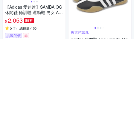
【Adidas 愛迪達】SAMBA OG
休閒鞋 德訓鞋 運動鞋 男女 A-B
75806 B-B75807
2,053
85折
$
5
(
1
)
總銷量>100
復古芭蕾風
挑戰低價
券
adidas 休閒鞋 Taekwondo Mei
W 女鞋 黑 白 芭蕾風 復古 薄底
加入購物車
綁帶 愛迪達 JR7031
1,244
85折
$
5
(
1
)
挑戰低價
券
加入購物車
復古休閒鞋 版型正常
adidas 休閒鞋 Falcon 女鞋 米