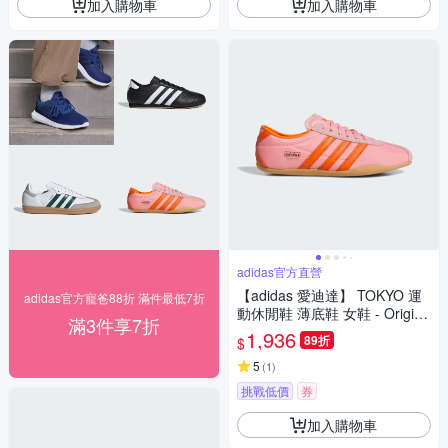
加入購物車
加入購物車
adidas官方直營
【adidas 愛迪達】 TOKYO 運
adidas官方寵爸88折 滿件最低7折
動休閒鞋 薄底鞋 女鞋 - Origina
滿3件享7折
ls JI3297
1,936
89折
$
5
(
1
)
挑戰低價
券
加入購物車