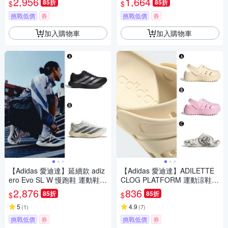
2,956
1,664
85折
85折
$
$
挑戰低價
券
挑戰低價
券
加入購物車
加入購物車
【Adidas 愛迪達】延續款 adiz
【Adidas 愛迪達】ADILETTE
ero Evo SL W 慢跑鞋 運動鞋
CLOG PLATFORM 運動涼鞋
女 A-JP7147 B-KJ0440
運動拖鞋 男女 A-JP7159 B-JR
2,876
836
85折
85折
$
$
2626 精選三款
5
4.9
(
1
)
(
7
)
挑戰低價
券
挑戰低價
券