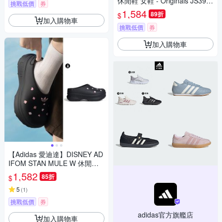
休閒鞋 女鞋 - Originals JS397
挑戰低價
券
3
1,584
89折
$
加入購物車
挑戰低價
券
加入購物車
【Adidas 愛迪達】DISNEY AD
IFOM STAN MULE W 休閒鞋
穆勒鞋 運動鞋 女 A-KH5901
1,582
85折
$
5
(
1
)
挑戰低價
券
adidas官方旗艦店
加入購物車