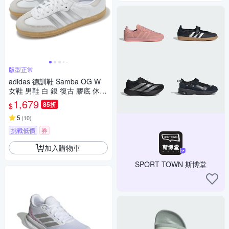
版型正常
adidas 德訓鞋 Samba OG W
女鞋 男鞋 白 銀 復古 膠底 休閒
鞋 愛迪達 JI2725
1,679
85折
$
5
(
10
)
挑戰低價
券
加入購物車
SPORT TOWN 斯博堂