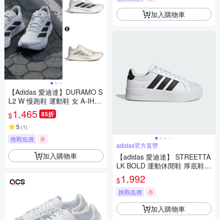
加入購物車
【Adidas 愛迪達】DURAMO S
L2 W 慢跑鞋 運動鞋 女 A-IH82
23 B-JP9217
1,465
85折
$
5
(
1
)
挑戰低價
券
adidas官方直營
加入購物車
【adidas 愛迪達】 STREETTA
LK BOLD 運動休閒鞋 厚底鞋
女鞋 KJ3856
1,992
$
挑戰低價
券
加入購物車