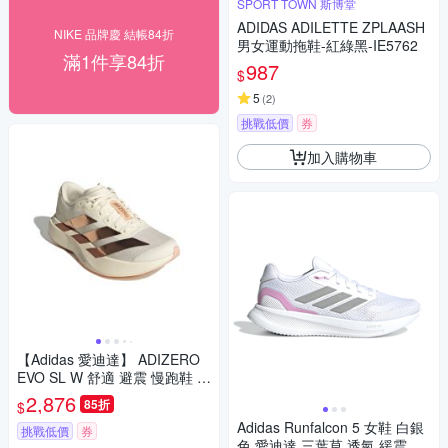
SPORT TOWN 斯博堂
ADIDAS ADILETTE ZPLAASH
NIKE 品牌慶 結帳84折
男女運動拖鞋-紅綠黑-IE5762
滿1件享84折
987
$
5
(
2
)
挑戰低價
券
加入購物車
【Adidas 愛迪達】 ADIZERO
EVO SL W 舒適 避震 慢跑鞋 運
動鞋 女 - KK1950
2,876
85折
$
Adidas Runfalcon 5 女鞋 白銀
挑戰低價
券
色 愛迪達 三葉草 透氣 緩震 運