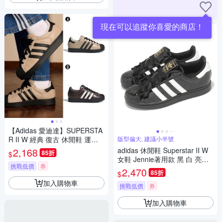
現在可以追蹤你喜愛的商店！
【Adidas 愛迪達】SUPERSTA
R II W 經典 復古 休閒鞋 運動
版型偏大, 建議小半號
鞋 女 A-IH6661 B-KI3569
2,168
adidas 休閒鞋 Superstar II W
85折
$
女鞋 Jennie著用款 黑 白 亮皮
挑戰低價
券
漆皮 貝殼頭 愛迪達 JS4009
2,470
85折
$
加入購物車
挑戰低價
券
加入購物車