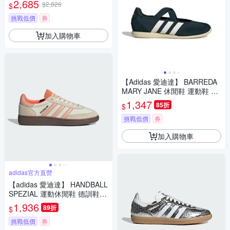
2,685
$2,826
$
挑戰低價
券
加入購物車
【Adidas 愛迪達】 BARREDA
MARY JANE 休閒鞋 運動鞋 瑪
莉珍鞋 女 - JS2324
1,347
85折
$
挑戰低價
券
加入購物車
adidas官方直營
【adidas 愛迪達】 HANDBALL
SPEZIAL 運動休閒鞋 德訓鞋
滑板 復古 女鞋 - Originals JI26
1,936
89折
$
49
挑戰低價
券