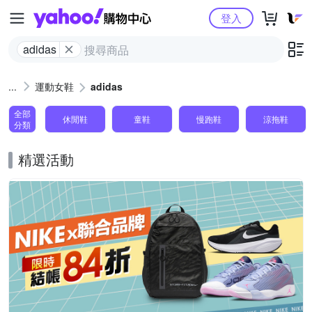
Yahoo購物中心
登入
adidas
運動女鞋
adidas
全部
休閒鞋
童鞋
慢跑鞋
涼拖鞋
分類
精選活動