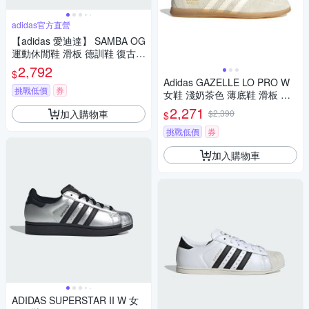
adidas官方直營
【adidas 愛迪達】 SAMBA OG
運動休閒鞋 滑板 德訓鞋 復古
女鞋 - Originals IH4003
2,792
$
Adidas GAZELLE LO PRO W
挑戰低價
券
女鞋 淺奶茶色 薄底鞋 滑板 德
訓鞋 復古 運動 休閒鞋 IH6933
2,271
加入購物車
$2,390
$
挑戰低價
券
加入購物車
ADIDAS SUPERSTAR II W 女