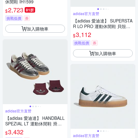
休閒鞋 IH1599
2,723
81折
$
adidas官方直營
挑戰低價
券
【adidas 愛迪達】 SUPERSTA
R LO PRO 運動休閒鞋 貝殼鞋
加入購物車
薄底鞋 女鞋 - Originals KK042
3,112
$
7
挑戰低價
券
加入購物車
adidas官方直營
【adidas 愛迪達】 HANDBALL
SPEZIAL LT 運動休閒鞋 滑板
德訓鞋 復古 女鞋 - Originals K
3,432
$
K4447
adidas官方直營