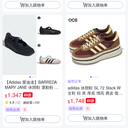
加入購物車
加入購物車
版型正常
【Adidas 愛迪達】BARREDA
MARY JANE 休閒鞋 運動鞋 女
adidas 休閒鞋 SL 72 Stack W
A-HP3519 B-JQ2127
女鞋 棕 黃 厚底 增高 麂皮 復古
1,347
85折
$
愛迪達 JQ6420
1,748
85折
$
4.9
(
12
)
總銷量>100
挑戰低價
券
挑戰低價
券
加入購物車
加入購物車