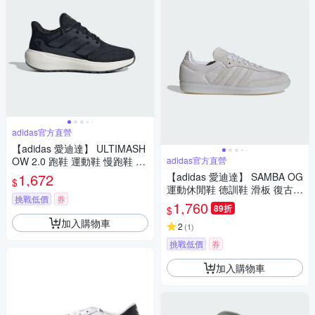
adidas官方直營
【adidas 愛迪達】 ULTIMASH
OW 2.0 跑鞋 運動鞋 慢跑鞋 女
adidas官方直營
IE8904
1,672
【adidas 愛迪達】 SAMBA OG
$
運動休閒鞋 德訓鞋 滑板 復古
挑戰低價
券
女鞋 - Originals JI2728
1,760
89折
$
加入購物車
2
(
1
)
挑戰低價
券
加入購物車