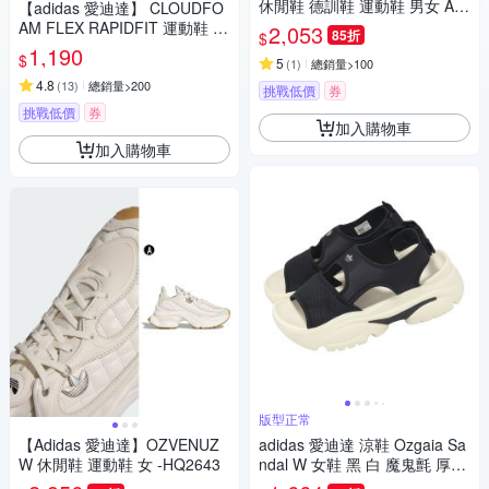
休閒鞋 德訓鞋 運動鞋 男女 A-B
【adidas 愛迪達】 CLOUDFO
75806 B-B75807
AM FLEX RAPIDFIT 運動鞋 男
2,053
85折
$
鞋/女鞋 (多款任選)
1,190
$
5
(
1
)
總銷量>100
4.8
(
13
)
總銷量>200
挑戰低價
券
挑戰低價
券
加入購物車
加入購物車
版型正常
【Adidas 愛迪達】OZVENUZ
adidas 愛迪達 涼鞋 Ozgaia Sa
W 休閒鞋 運動鞋 女 -HQ2643
ndal W 女鞋 黑 白 魔鬼氈 厚底
增高 三葉草 JI2428