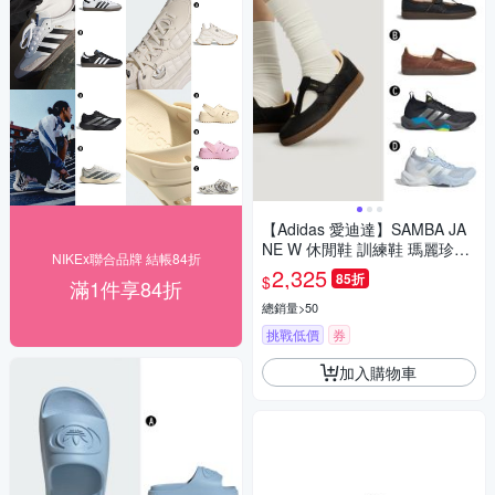
【Adidas 愛迪達】SAMBA JA
NE W 休閒鞋 訓練鞋 瑪麗珍鞋
NIKEx聯合品牌 結帳84折
運動鞋 男女 A-KJ3970 B-HP71
2,325
85折
$
滿1件享84折
30 精選四款
總銷量>50
挑戰低價
券
加入購物車