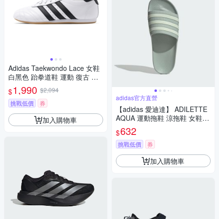
Adidas Taekwondo Lace 女鞋
白黑色 跆拳道鞋 運動 復古 膠
底 訓練 休閒鞋 JS1194
1,990
$2,094
$
adidas官方直營
挑戰低價
券
【adidas 愛迪達】 ADILETTE
AQUA 運動拖鞋 涼拖鞋 女鞋 I
加入購物車
H9000
632
$
挑戰低價
券
加入購物車