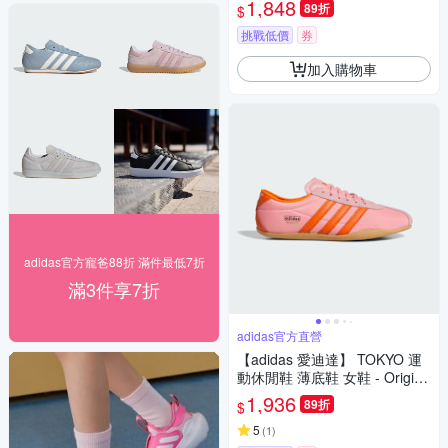
1,848
89折
$
挑戰低價
券
加入購物車
adidas官方寵爸88折 滿件最低7折
滿3件享7折
adidas官方直營
【adidas 愛迪達】 TOKYO 運
動休閒鞋 薄底鞋 女鞋 - Origina
ls JI3297
1,936
89折
$
5
(
1
)