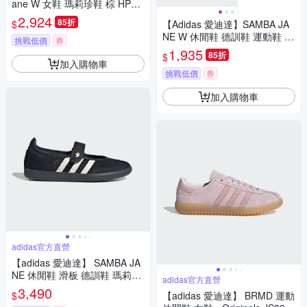
ane W 女鞋 瑪莉珍鞋 棕 HP71
30
2,924
85折
$
【Adidas 愛迪達】SAMBA JA
NE W 休閒鞋 德訓鞋 運動鞋 女
挑戰低價
券
A-KJ3785 B-IH6485
1,935
85折
$
加入購物車
挑戰低價
券
加入購物車
adidas官方直營
【adidas 愛迪達】 SAMBA JA
NE 休閒鞋 滑板 德訓鞋 瑪莉珍
adidas官方直營
鞋 復古 女鞋 - Originals LA683
3,490
$
【adidas 愛迪達】 BRMD 運動
0