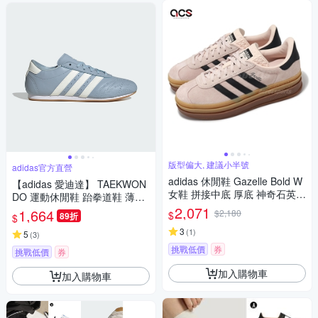
版型偏大, 建議小半號
adidas官方直營
adidas 休閒鞋 Gazelle Bold W
【adidas 愛迪達】 TAEKWON
女鞋 拼接中底 厚底 神奇石英色
DO 運動休閒鞋 跆拳道鞋 薄底
核心黑 粉紅 麂皮 愛迪達 IE042
鞋 女鞋 - Originals JS3317
2,071
1,664
$2,180
$
89折
$
9
3
(
1
)
5
(
3
)
挑戰低價
券
挑戰低價
券
加入購物車
加入購物車