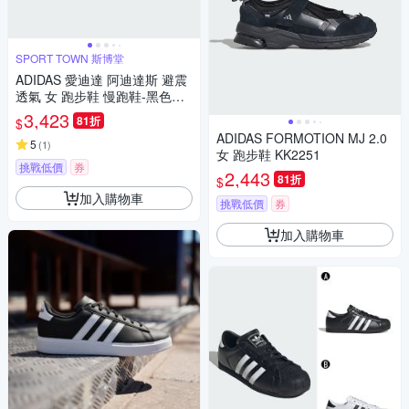
SPORT TOWN 斯博堂
ADIDAS 愛迪達 阿迪達斯 避震
透氣 女 跑步鞋 慢跑鞋-黑色系-
adizero Evo SL W-JP7147
3,423
81折
$
ADIDAS FORMOTION MJ 2.0
5
(
1
)
女 跑步鞋 KK2251
挑戰低價
券
2,443
81折
$
加入購物車
挑戰低價
券
加入購物車