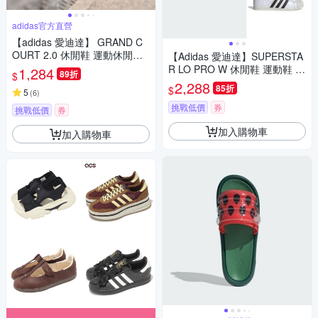
adidas官方直營
【adidas 愛迪達】 GRAND C
OURT 2.0 休閒鞋 運動休閒鞋
【Adidas 愛迪達】SUPERSTA
男鞋/女鞋 GW9196
R LO PRO W 休閒鞋 運動鞋 女
1,284
89折
$
A-KI6824 B-KK0427
2,288
85折
$
5
(
6
)
挑戰低價
券
挑戰低價
券
加入購物車
加入購物車