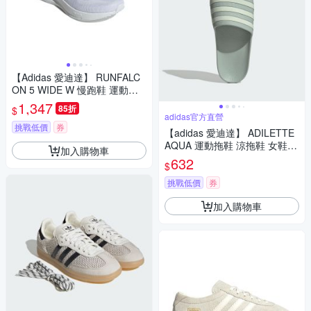
【Adidas 愛迪達】 RUNFALC
ON 5 WIDE W 慢跑鞋 運動鞋
女 - JH6015
1,347
85折
$
adidas官方直營
挑戰低價
券
【adidas 愛迪達】 ADILETTE
AQUA 運動拖鞋 涼拖鞋 女鞋 I
加入購物車
H9000
632
$
挑戰低價
券
加入購物車