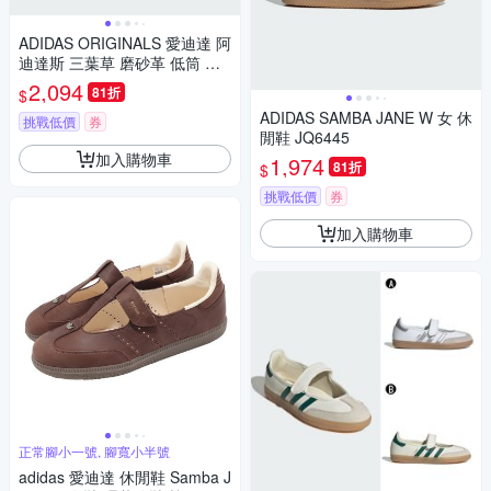
ADIDAS ORIGINALS 愛迪達 阿
迪達斯 三葉草 磨砂革 低筒 女
休閒運動鞋-粉色 SAMBA OG
2,094
81折
$
W-JS0194
ADIDAS SAMBA JANE W 女 休
挑戰低價
券
閒鞋 JQ6445
加入購物車
1,974
81折
$
挑戰低價
券
加入購物車
正常腳小一號, 腳寬小半號
adidas 愛迪達 休閒鞋 Samba J