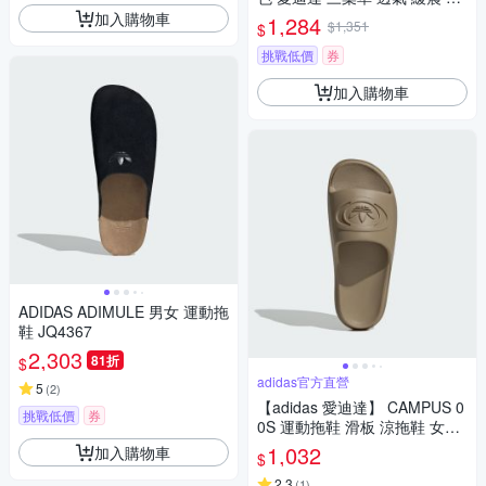
動 慢跑鞋 JI3981
加入購物車
1,284
$1,351
$
挑戰低價
券
加入購物車
ADIDAS ADIMULE 男女 運動拖
鞋 JQ4367
2,303
81折
$
adidas官方直營
5
(
2
)
【adidas 愛迪達】 CAMPUS 0
挑戰低價
券
0S 運動拖鞋 滑板 涼拖鞋 女鞋
- Originals JR4772
1,032
加入購物車
$
2.3
(
1
)