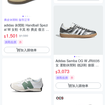
麂皮休閒鞋 版型正常
adidas 休閒鞋 Handball Spezi
al W 女鞋 卡其 粉 麂皮 復古 焦
糖底 愛迪達 JI2651
1,501
$1,580
$
挑戰低價
券
加入購物車
Adidas Samba OG W JR0035
女 運動休閒鞋 德訓鞋 搶眼 穿
搭 金屬銀
3,073
$
挑戰低價
券
加入購物車