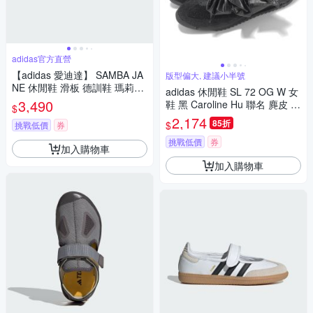
adidas官方直營
【adidas 愛迪達】 SAMBA JA
版型偏大, 建議小半號
NE 休閒鞋 滑板 德訓鞋 瑪莉珍
adidas 休閒鞋 SL 72 OG W 女
鞋 復古 女鞋 - Originals LA683
3,490
鞋 黑 Caroline Hu 聯名 麂皮 蝴
$
0
蝶結 愛迪達 JH7342
2,174
85折
$
挑戰低價
券
挑戰低價
券
加入購物車
加入購物車