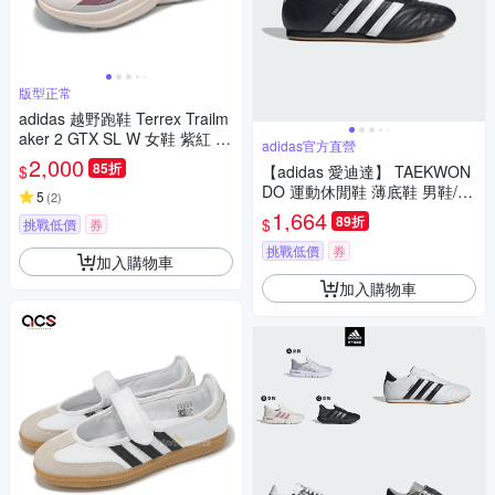
版型正常
adidas 越野跑鞋 Terrex Trailm
aker 2 GTX SL W 女鞋 紫紅 防
adidas官方直營
水 機能 愛迪達 JP5242
2,000
85折
$
【adidas 愛迪達】 TAEKWON
DO 運動休閒鞋 薄底鞋 男鞋/女
5
(
2
)
鞋 - Originals JQ4775
1,664
89折
$
挑戰低價
券
挑戰低價
券
加入購物車
加入購物車