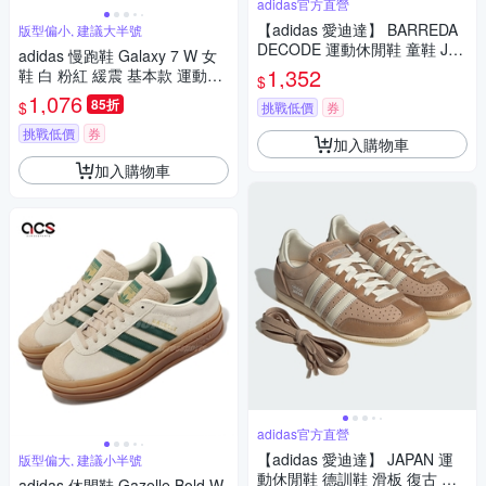
adidas官方直營
【adidas 愛迪達】 BARREDA
版型偏小, 建議大半號
DECODE 運動休閒鞋 童鞋 JQ
adidas 慢跑鞋 Galaxy 7 W 女
8850
1,352
鞋 白 粉紅 緩震 基本款 運動鞋
$
愛迪達 JI4604
1,076
85折
$
挑戰低價
券
挑戰低價
券
加入購物車
加入購物車
adidas官方直營
【adidas 愛迪達】 JAPAN 運
版型偏大, 建議小半號
動休閒鞋 德訓鞋 滑板 復古 薄
adidas 休閒鞋 Gazelle Bold W