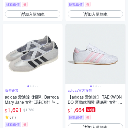
挑戰低價
券
挑戰低價
券
加入購物車
加入購物車
版型正常
adidas官方直營
adidas 愛迪達 休閒鞋 Barreda
【adidas 愛迪達】 TAEKWON
Mary Jane 女鞋 瑪莉珍鞋 芭蕾
DO 運動休閒鞋 薄底鞋 女鞋 -
風 銀 薄底 HP3520
Originals JS0306
1,691
1,664
$1,780
89折
$
$
5
(
1
)
挑戰低價
券
挑戰低價
券
加入購物車