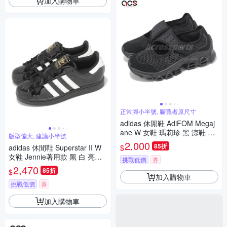
加入購物車
正常腳小半號, 腳寬者原尺寸
adidas 休閒鞋 AdiFOM Megaj
ane W 女鞋 瑪莉珍 黑 涼鞋 愛
版型偏大, 建議小半號
迪達 JI2416
2,000
85折
$
adidas 休閒鞋 Superstar II W
女鞋 Jennie著用款 黑 白 亮皮
挑戰低價
券
漆皮 貝殼頭 愛迪達 JS4009
2,470
85折
$
加入購物車
挑戰低價
券
加入購物車