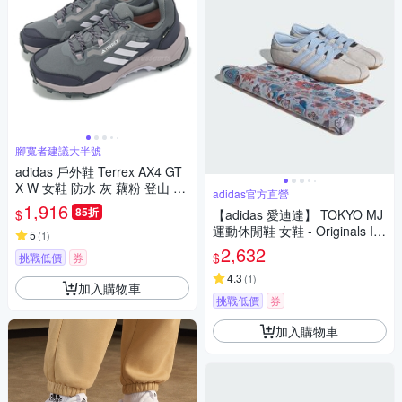
腳寬者建議大半號
adidas 戶外鞋 Terrex AX4 GT
X W 女鞋 防水 灰 藕粉 登山 機
adidas官方直營
能 抗撕裂 愛迪達 IG6580
1,916
85折
$
【adidas 愛迪達】 TOKYO MJ
運動休閒鞋 女鞋 - Originals IH
5
(
1
)
4532
2,632
$
挑戰低價
券
4.3
(
1
)
加入購物車
挑戰低價
券
加入購物車