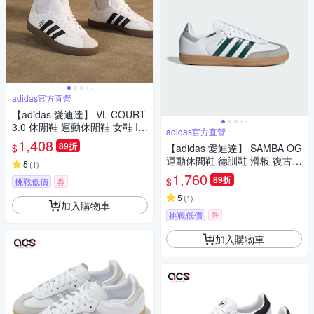
adidas官方直營
【adidas 愛迪達】 VL COURT
3.0 休閒鞋 運動休閒鞋 女鞋 ID
adidas官方直營
8797
1,408
89折
$
【adidas 愛迪達】 SAMBA OG
運動休閒鞋 德訓鞋 滑板 復古
5
(
1
)
女鞋 - Originals JI2724
1,760
89折
$
挑戰低價
券
5
(
1
)
加入購物車
挑戰低價
券
加入購物車