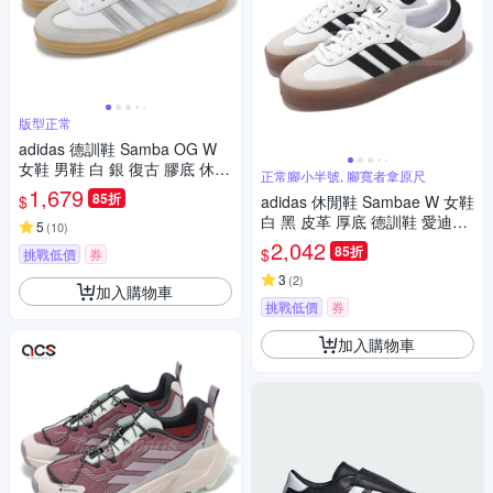
版型正常
adidas 德訓鞋 Samba OG W
女鞋 男鞋 白 銀 復古 膠底 休閒
正常腳小半號, 腳寬者拿原尺
鞋 愛迪達 JI2725
1,679
85折
$
adidas 休閒鞋 Sambae W 女鞋
白 黑 皮革 厚底 德訓鞋 愛迪達
5
(
10
)
JI1349
2,042
85折
$
挑戰低價
券
3
(
2
)
加入購物車
挑戰低價
券
加入購物車