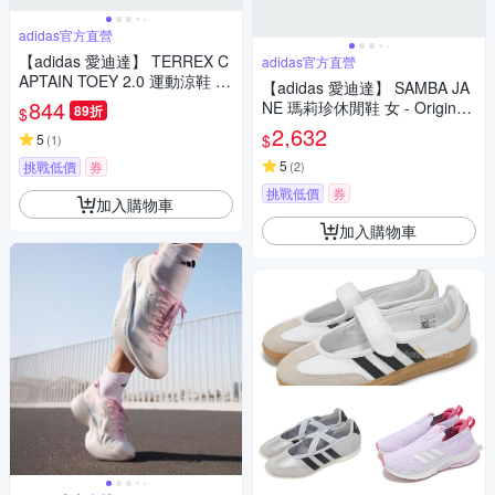
adidas官方直營
【adidas 愛迪達】 TERREX C
adidas官方直營
APTAIN TOEY 2.0 運動涼鞋 涼
【adidas 愛迪達】 SAMBA JA
拖鞋 乾爽 童鞋 IF3099
844
NE 瑪莉珍休閒鞋 女 - Originals
89折
$
JR1402
2,632
$
5
(
1
)
5
挑戰低價
券
(
2
)
挑戰低價
券
加入購物車
加入購物車