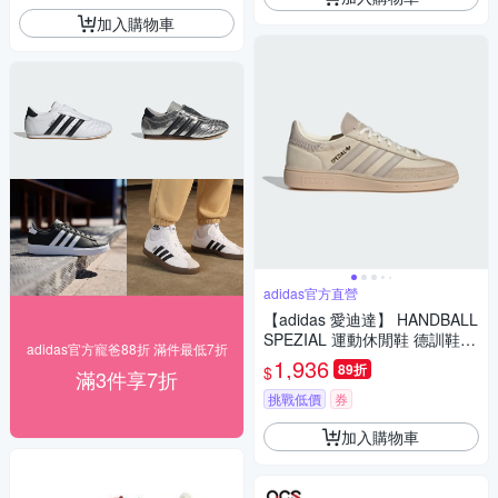
加入購物車
adidas官方直營
【adidas 愛迪達】 HANDBALL
SPEZIAL 運動休閒鞋 德訓鞋
adidas官方寵爸88折 滿件最低7折
女鞋 - Originals IE3699
1,936
89折
$
滿3件享7折
挑戰低價
券
加入購物車