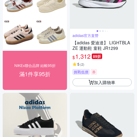
adidas官方直營
【adidas 愛迪達】 LIGHTBLA
ZE 運動鞋 童鞋 JR1299
1,312
89折
$
5
(
2
)
NIKEx聯合品牌 結帳95折
挑戰低價
券
滿1件享95折
加入購物車