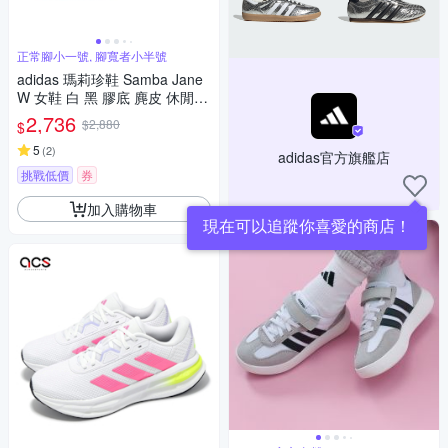
正常腳小一號, 腳寬者小半號
adidas 瑪莉珍鞋 Samba Jane
W 女鞋 白 黑 膠底 麂皮 休閒鞋
復古 愛迪達 JR1402
2,736
$2,880
$
5
(
2
)
adidas官方旗艦店
挑戰低價
券
加入購物車
現在可以追蹤你喜愛的商店！