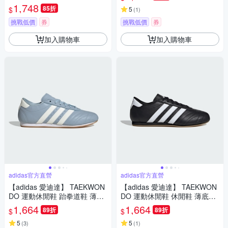
愛迪達 JQ6420
1,748
85折
$
5
(
1
)
挑戰低價
券
挑戰低價
券
加入購物車
加入購物車
adidas官方直營
adidas官方直營
【adidas 愛迪達】 TAEKWON
【adidas 愛迪達】 TAEKWON
DO 運動休閒鞋 跆拳道鞋 薄底
DO 運動休閒鞋 休閒鞋 薄底鞋
鞋 女鞋 - Originals JS3317
男鞋/女鞋 - Originals JS1193
1,664
1,664
89折
89折
$
$
5
5
(
3
)
(
1
)