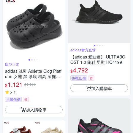
adidas官方直營
【adidas 愛迪達】 ULTRABO
OST 1.0 跑鞋 男鞋 HQ4199
版型正常
4,792
$
adidas 涼鞋 Adilette Clog Platf
orm 女鞋 黑 厚底 增高 涼拖鞋
挑戰低價
券
愛迪達 JP9577
1,121
$1,180
$
加入購物車
5
(
1
)
挑戰低價
券
加入購物車