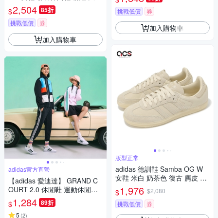
7
蝶結 緞面 愛迪達 JQ8737
2,504
85折
$
挑戰低價
券
挑戰低價
券
加入購物車
加入購物車
版型正常
adidas 德訓鞋 Samba OG W
adidas官方直營
女鞋 米白 奶茶色 復古 麂皮 休
【adidas 愛迪達】 GRAND C
閒鞋 愛迪達 JI2729
1,976
OURT 2.0 休閒鞋 運動休閒鞋
$2,080
$
男鞋/女鞋 GW9195
1,284
89折
$
挑戰低價
券
5
(
2
)