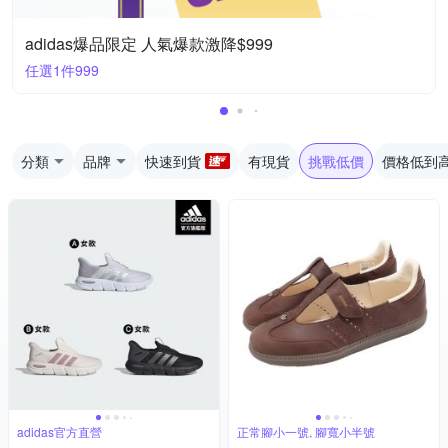
adidas爆品限定 人氣爆款激降$999
任選1件999
分類
品牌
快速到貨
有現貨
挑戰低價
價格低到
adidas官方直營
正常腳小一號, 腳寬小半號