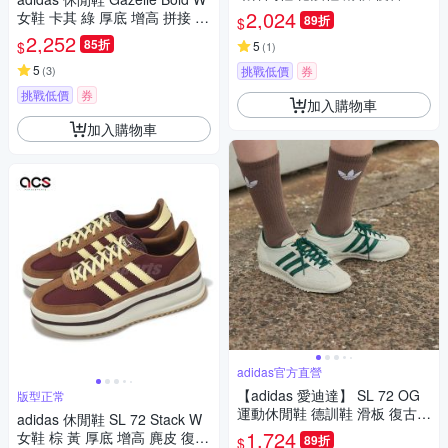
底鞋 女鞋 - Originals JS0253
2,024
女鞋 卡其 綠 厚底 增高 拼接 復
89折
$
古 麂皮 膠底 愛迪達 ID7056
2,252
85折
$
5
(
1
)
5
(
3
)
挑戰低價
券
挑戰低價
券
加入購物車
加入購物車
adidas官方直營
【adidas 愛迪達】 SL 72 OG
版型正常
運動休閒鞋 德訓鞋 滑板 復古
adidas 休閒鞋 SL 72 Stack W
女鞋 - Originals IF1940
1,724
女鞋 棕 黃 厚底 增高 麂皮 復古
89折
$