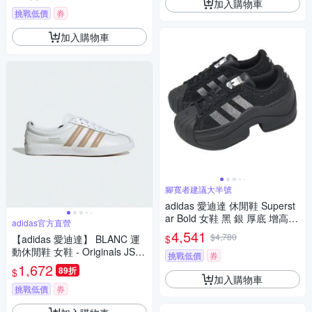
加入購物車
挑戰低價
券
加入購物車
腳寬者建議大半號
adidas 愛迪達 休閒鞋 Superst
ar Bold 女鞋 黑 銀 厚底 增高
adidas官方直營
復古 貝殼鞋 IH1663
4,541
$4,780
$
【adidas 愛迪達】 BLANC 運
動休閒鞋 女鞋 - Originals JS14
挑戰低價
券
95
1,672
89折
$
加入購物車
挑戰低價
券