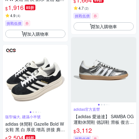
89折
$
郊山 愛迪達 HQ1051
1,916
85折
$
4.7
(
2
)
4.9
(
4
)
挑戰低價
券
挑戰低價
券
加入購物車
加入購物車
adidas官方直營
【adidas 愛迪達】 SAMBA OG
版型偏大, 建議小半號
運動休閒鞋 德訓鞋 滑板 復古
adidas 休閒鞋 Gazelle Bold W
女鞋 - Originals JR0035
3,112
女鞋 黑 白 厚底 增高 拼接 麂皮
$
三條線 三葉草 愛迪達 HQ6912
2,504
85折
$
挑戰低價
券