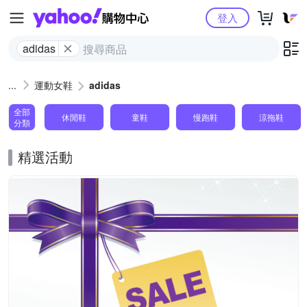
Yahoo購物中心
登入
adidas
運動女鞋
adidas
全部
休閒鞋
童鞋
慢跑鞋
涼拖鞋
分類
精選活動