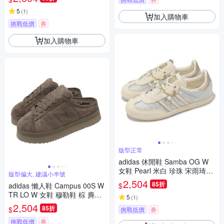
5
(
1
)
加入購物車
挑戰低價
券
加入購物車
版型正常
adidas 休閒鞋 Samba OG W
女鞋 Pearl 米白 珍珠 宋雨琦同
版型偏大, 建議小半號
款 愛迪達 JQ2616
2,504
85折
$
adidas 懶人鞋 Campus 00S W
TR LO W 女鞋 穆勒鞋 棕 麂皮
5
(
1
)
厚底 絨毛 JR3731
2,504
85折
$
挑戰低價
券
挑戰低價
券