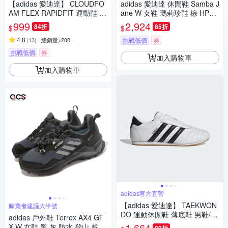
【adidas 愛迪達】 CLOUDFO
adidas 愛迪達 休閒鞋 Samba J
AM FLEX RAPIDFIT 運動鞋 男
ane W 女鞋 瑪莉珍鞋 棕 HP71
鞋/女鞋 (多款任選)
30
999
2,924
84折
85折
$
$
4.8
(
13
)
總銷量>200
挑戰低價
券
挑戰低價
券
加入購物車
加入購物車
adidas官方直營
【adidas 愛迪達】 TAEKWON
腳寬者建議大半號
DO 運動休閒鞋 薄底鞋 男鞋/女
adidas 戶外鞋 Terrex AX4 GT
鞋 - Originals JQ4774
1,664
X W 女鞋 黑 灰 防水 登山 越野