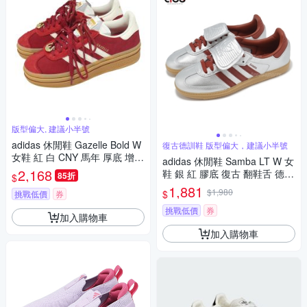
版型偏大, 建議小半號
adidas 休閒鞋 Gazelle Bold W
復古德訓鞋 版型偏大，建議小半號
女鞋 紅 白 CNY 馬年 厚底 增高
adidas 休閒鞋 Samba LT W 女
膠底 愛迪達 KJ4293
2,168
鞋 銀 紅 膠底 復古 翻鞋舌 德訓
85折
$
鞋 愛迪達 JH5707
1,881
$1,980
$
挑戰低價
券
挑戰低價
券
加入購物車
加入購物車