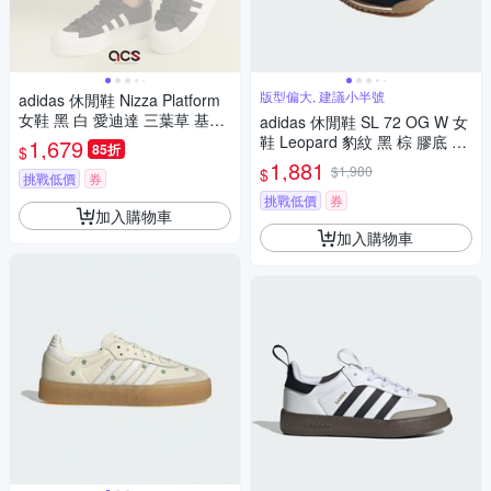
版型偏大, 建議小半號
adidas 休閒鞋 Nizza Platform
女鞋 黑 白 愛迪達 三葉草 基本
adidas 休閒鞋 SL 72 OG W 女
款 厚底 增高 經典 FV5321
鞋 Leopard 豹紋 黑 棕 膠底 復
1,679
85折
$
古 愛迪達 JR1640
1,881
$1,980
$
挑戰低價
券
挑戰低價
券
加入購物車
加入購物車