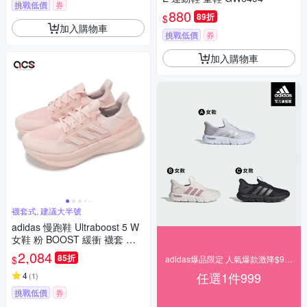
挑戰低價
券
880
89折
$
加入購物車
挑戰低價
券
加入購物車
襪套式, 建議大半號
adidas 慢跑鞋 Ultraboost 5 W
女鞋 粉 BOOST 緩衝 襪套 運
動鞋 愛迪達 ID8845
2,084
85折
$
adidas爆品限定 人氣爆款激降$999
任選1件999
4
(
1
)
挑戰低價
券