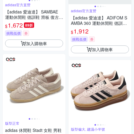
adidas官方直營
adidas官方直營
【adidas 愛迪達】 SAMBAE
運動休閒鞋 德訓鞋 滑板 復古
【adidas 愛迪達】 ADIFOM S
女鞋 - Originals JS3953
AMBA 360 運動休閒鞋 德訓鞋
1,672
89折
$
滑板 復古 童鞋 - Originals IH3
1,912
$
挑戰低價
券
505
挑戰低價
券
加入購物車
加入購物車
版型正常
版型偏大, 建議小半號
adidas 休閒鞋 Stadt 女鞋 男鞋