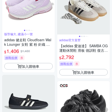
版型偏大, 建議小一號
adidas 健走鞋 Cloudfoam Wal
adidas官方直營
k Lounger 女鞋 紫 粉 針織 套
【adidas 愛迪達】 SAMBA OG
入式 緩衝 休閒 愛迪達 ID4060
1,406
運動休閒鞋 滑板 德訓鞋 復古
$1,480
$
女鞋 - Originals IH4003
2,792
$
挑戰低價
券
挑戰低價
券
加入購物車
加入購物車