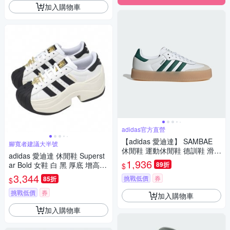
加入購物車
adidas官方直營
【adidas 愛迪達】 SAMBAE
腳寬者建議大半號
休閒鞋 運動休閒鞋 德訓鞋 滑板
adidas 愛迪達 休閒鞋 Superst
復古 女鞋 - Originals ID0440
1,936
ar Bold 女鞋 白 黑 厚底 增高
89折
$
復古 貝殼鞋 JR9895
3,344
挑戰低價
券
85折
$
挑戰低價
券
加入購物車
加入購物車