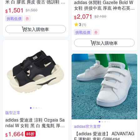
米 白 膠底 麂皮 復古 德訓鞋 愛
adidas 休閒鞋 Gazelle Bold W
迪達 JQ2599
女鞋 拼接中底 厚底 神奇石英色
1,501
$1,580
$
核心黑 粉紅 麂皮 愛迪達 IE042
2,071
$2,180
$
挑戰低價
券
9
3
(
1
)
加入購物車
挑戰低價
券
加入購物車
版型正常
adidas 愛迪達 涼鞋 Ozgaia Sa
ndal W 女鞋 黑 白 魔鬼氈 厚底
adidas官方直營
增高 三葉草 JI2428
1,664
【adidas 愛迪達】 ADVANTAG
85折
$
E 運動鞋 童鞋 GW6494