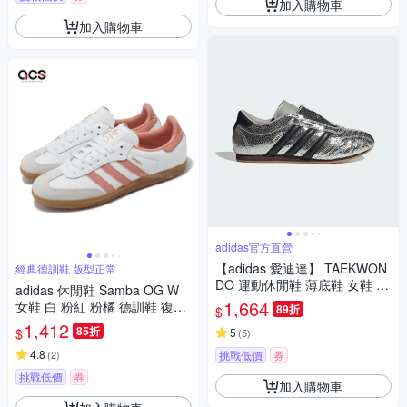
加入購物車
加入購物車
adidas官方直營
【adidas 愛迪達】 TAEKWON
經典德訓鞋 版型正常
DO 運動休閒鞋 薄底鞋 女鞋 -
adidas 休閒鞋 Samba OG W
Originals JH9664
1,664
女鞋 白 粉紅 粉橘 德訓鞋 復古
89折
$
麂皮 愛迪達 IG5932
1,412
85折
$
5
(
5
)
4.8
(
2
)
挑戰低價
券
挑戰低價
券
加入購物車