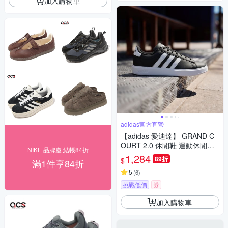
加入購物車
adidas官方直營
【adidas 愛迪達】 GRAND C
OURT 2.0 休閒鞋 運動休閒鞋
NIKE 品牌慶 結帳84折
男鞋/女鞋 GW9196
1,284
89折
$
滿1件享84折
5
(
6
)
挑戰低價
券
加入購物車