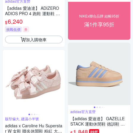
adidas官方直營
【adidas 愛迪達】 ADIZERO
ADIOS PRO 4 跑鞋 運動鞋 慢
NIKEx聯合品牌 結帳95折
跑鞋 女鞋 JQ4446
6,240
$
滿1件享95折
挑戰低價
券
加入購物車
adidas官方直營
【adidas 愛迪達】 GAZELLE
版型偏大, 建議小半號
STACK 運動休閒鞋 德訓鞋 滑
adidas x Caroline Hu Supersta
板 復古 女鞋 - Originals JS392
1,848
r W 女鞋 聯名休閒鞋 粉紅 大蝴
89折
$