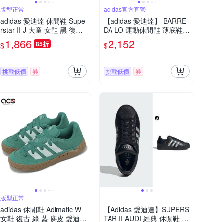
版型正常
adidas官方直營
adidas 愛迪達 休閒鞋 Supe
【adidas 愛迪達】 BARRE
rstar II J 大童 女鞋 黑 復古
DA LO 運動休閒鞋 薄底鞋
皮革 貝殼鞋 JQ2804
女鞋 KJ4749
1,866
2,152
85折
$
$
挑戰低價
券
挑戰低價
券
版型正常
adidas 休閒鞋 Adimatic W
【Adidas 愛迪達】SUPERS
女鞋 復古 綠 藍 麂皮 愛迪達
TAR II AUDI 經典 休閒鞋 運