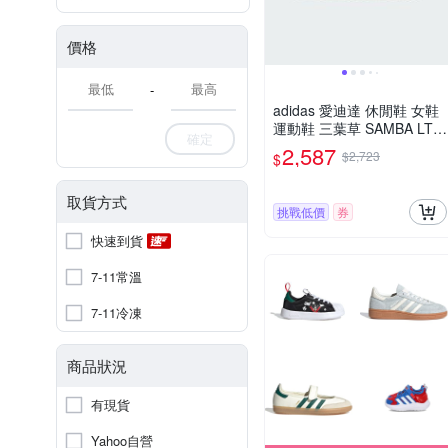
價格
-
adidas 愛迪達 休閒鞋 女鞋
運動鞋 三葉草 SAMBA LT
確定
W 卡其 JH5706
2,587
$2,723
$
取貨方式
挑戰低價
券
快速到貨
7-11常溫
7-11冷凍
商品狀況
有現貨
Yahoo自營