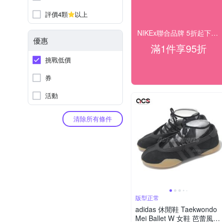
評價4顆
以上
NIKEx聯合品牌 5折起下單再享95折
優惠
滿1件享95折
挑戰低價
券
活動
清除所有條件
版型正常
adidas 休閒鞋 Taekwondo
Mei Ballet W 女鞋 芭蕾風