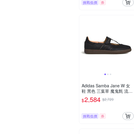
挑戰低價
券
Adidas Samba Jane W 女
鞋 黑色 三葉草 魔鬼氈 流行
穿搭 瑪莉珍鞋 休閒鞋 KJ39
2,584
$2,720
$
70
挑戰低價
券