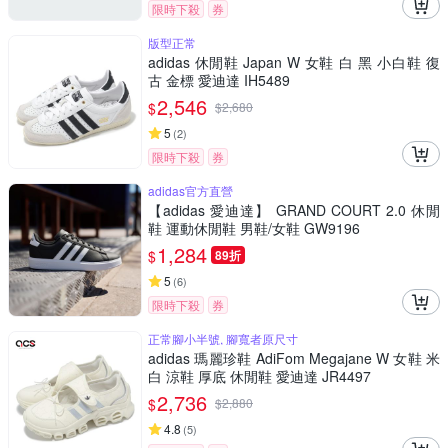
限時下殺
券
版型正常
adidas 休閒鞋 Japan W 女鞋 白 黑 小白鞋 復
古 金標 愛迪達 IH5489
2,546
$
$
2,680
5
(
2
)
限時下殺
券
adidas官方直營
【adidas 愛迪達】 GRAND COURT 2.0 休閒
鞋 運動休閒鞋 男鞋/女鞋 GW9196
1,284
$
89折
5
(
6
)
限時下殺
券
正常腳小半號, 腳寬者原尺寸
adidas 瑪麗珍鞋 AdiFom Megajane W 女鞋 米
白 涼鞋 厚底 休閒鞋 愛迪達 JR4497
2,736
$
$
2,880
4.8
(
5
)