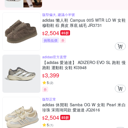
版型偏大, 建議小半號
adidas 懶人鞋 Campus 00S WTR LO W 女鞋
穆勒鞋 棕 麂皮 厚底 絨毛 JR3731
2,504
$
85折
挑戰低價
券
adidas官方直營
【adidas 愛迪達】 ADIZERO EVO SL 跑鞋 慢
跑鞋 運動鞋 女鞋 KI3948
3,399
$
5
(
2
)
券
版型正常
adidas 休閒鞋 Samba OG W 女鞋 Pearl 米白
珍珠 宋雨琦同款 愛迪達 JQ2616
2,504
$
85折
5
(
1
)