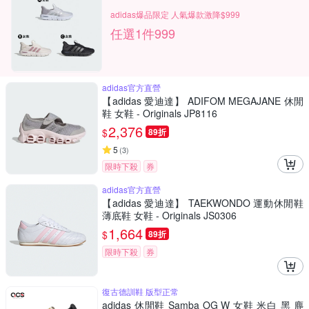
adidas爆品限定 人氣爆款激降$999
任選1件999
adidas官方直營
【adidas 愛迪達】 ADIFOM MEGAJANE 休閒
鞋 女鞋 - Originals JP8116
2,376
$
89折
5
(
3
)
限時下殺
券
adidas官方直營
【adidas 愛迪達】 TAEKWONDO 運動休閒鞋
薄底鞋 女鞋 - Originals JS0306
1,664
$
89折
限時下殺
券
復古德訓鞋 版型正常
adidas 休閒鞋 Samba OG W 女鞋 米白 黑 麂