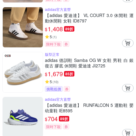
adidas官方直營
【adidas 愛迪達】 VL COURT 3.0 休閒鞋 運
動休閒鞋 女鞋 ID8797
1,408
$
89折
5
(
1
)
限時下殺
券
版型正常
adidas 德訓鞋 Samba OG W 女鞋 男鞋 白 銀
復古 膠底 休閒鞋 愛迪達 JI2725
1,679
$
85折
5
(
10
)
挑戰低價
券
adidas官方直營
【adidas 愛迪達】 RUNFALCON 5 運動鞋 嬰
幼童鞋 IE8595
704
$
89折
限時下殺
券