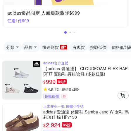
adidas爆品限定 人氣爆款激降$999
任選1件999
分類
品牌
快速到貨
有現貨
挑戰低價
價格低到
adidas官方直營
【adidas 愛迪達】 CLOUDFOAM FLEX RAPI
DFIT 運動鞋 男鞋/女鞋 (多款任選)
999
$
84折
4.8
(
15
)
總銷量>200
挑戰低價
券
正常腳小一號, 腳寬小半號
adidas 愛迪達 休閒鞋 Samba Jane W 女鞋 瑪
莉珍鞋 棕 HP7130
2,924
$
85折