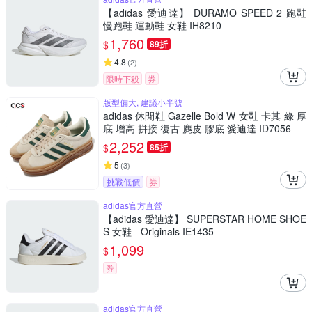
【adidas 愛迪達】 DURAMO SPEED 2 跑鞋
慢跑鞋 運動鞋 女鞋 IH8210
1,760
$
89折
4.8
(
2
)
限時下殺
券
版型偏大, 建議小半號
adidas 休閒鞋 Gazelle Bold W 女鞋 卡其 綠 厚
底 增高 拼接 復古 麂皮 膠底 愛迪達 ID7056
2,252
$
85折
5
(
3
)
挑戰低價
券
adidas官方直營
【adidas 愛迪達】 SUPERSTAR HOME SHOE
S 女鞋 - Originals IE1435
1,099
$
券
adidas官方直營