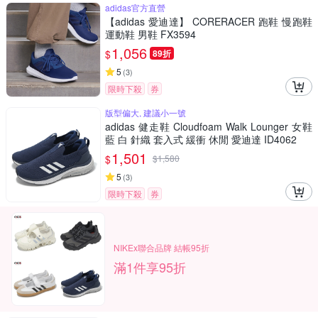
adidas官方直營
【adidas 愛迪達】 CORERACER 跑鞋 慢跑鞋
運動鞋 男鞋 FX3594
1,056
$
89折
5
(
3
)
限時下殺
券
版型偏大, 建議小一號
adidas 健走鞋 Cloudfoam Walk Lounger 女鞋
藍 白 針織 套入式 緩衝 休閒 愛迪達 ID4062
1,501
$
$
1,580
5
(
3
)
限時下殺
券
NIKEx聯合品牌 結帳95折
滿1件享95折