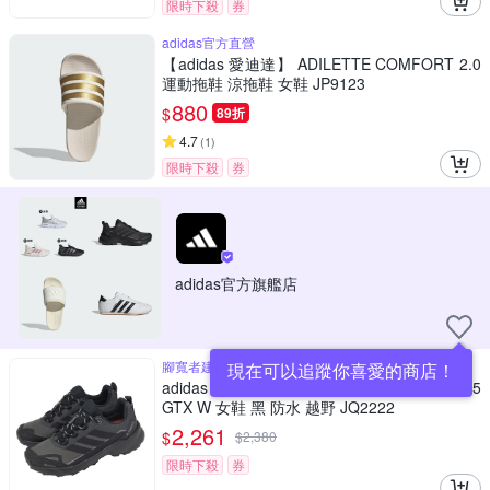
限時下殺
券
adidas官方直營
【adidas 愛迪達】 ADILETTE COMFORT 2.0
運動拖鞋 涼拖鞋 女鞋 JP9123
880
$
89折
4.7
(
1
)
限時下殺
券
adidas官方旗艦店
腳寬者建議大半號
現在可以追蹤你喜愛的商店！
adidas 愛迪達 戶外鞋 Terrex Skychaser AX5
GTX W 女鞋 黑 防水 越野 JQ2222
2,261
$
$
2,380
限時下殺
券