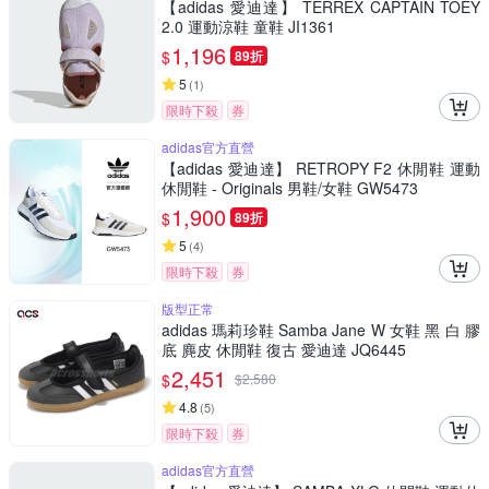
【adidas 愛迪達】 TERREX CAPTAIN TOEY
2.0 運動涼鞋 童鞋 JI1361
1,196
$
89折
5
(
1
)
限時下殺
券
adidas官方直營
【adidas 愛迪達】 RETROPY F2 休閒鞋 運動
休閒鞋 - Originals 男鞋/女鞋 GW5473
1,900
$
89折
5
(
4
)
限時下殺
券
版型正常
adidas 瑪莉珍鞋 Samba Jane W 女鞋 黑 白 膠
底 麂皮 休閒鞋 復古 愛迪達 JQ6445
2,451
$
$
2,580
4.8
(
5
)
限時下殺
券
adidas官方直營