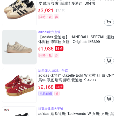
皮 絨面 復古 德訓鞋 愛迪達 ID0478
3,021
$
$
3,180
限時下殺
券
adidas官方直營
【adidas 愛迪達】 HANDBALL SPEZIAL 運動
休閒鞋 德訓鞋 女鞋 - Originals IE3699
1,936
$
89折
限時下殺
券
版型偏大, 建議小半號
adidas 休閒鞋 Gazelle Bold W 女鞋 紅 白 CNY
馬年 厚底 增高 膠底 愛迪達 KJ4293
2,168
$
85折
挑戰低價
券
腳寬者建議大半號
adidas 跆拳道鞋 Taekwondo W 女鞋 男鞋 黑