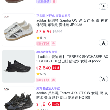
挑戰低價
券
正常腳小半號, 腳寬者原尺
adidas 德訓鞋 Samba OG W 女鞋 銀 白 復古
休閒鞋 爆裂紋 愛迪達 JR0035
2,926
$
$
3,080
5
(
7
)
限時下殺
券
adidas官方直營
【adidas 愛迪達】 TERREX SKYCHASER AX
5 GORE-TEX 登山鞋 防潑水 女鞋 JQ2222
2,640
$
89折
5
(
2
)
限時下殺
券
腳寬者建議大半號
adidas 戶外鞋 Terrex AX4 GTX W 女鞋 黑 灰
防水 登山 越野 郊山 愛迪達 HQ1051
1,916
$
85折