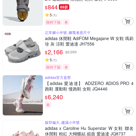
844
$
89折
5
(
1
)
限時下殺
券
正常腳小半號, 腳寬者原尺寸
adidas 休閒鞋 AdiFOM Megajane W 女鞋 瑪莉
珍 灰 涼鞋 愛迪達 JH7556
2,166
$
$
2,280
5
(
1
)
限時下殺
券
adidas官方直營
【adidas 愛迪達】 ADIZERO ADIOS PRO 4
跑鞋 運動鞋 慢跑鞋 女鞋 JQ4446
6,240
$
券
版型偏大, 建議小半號
adidas x Caroline Hu Superstar W 女鞋 聯名
休閒鞋 粉紅 大蝴蝶結 緞面 愛迪達 JQ8737