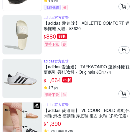
4.9
(
4
)
挑戰低價
券
adidas官方直營
【adidas 愛迪達】 ADILETTE COMFORT 運
動拖鞋 女鞋 JS3620
880
$
89折
限時下殺
券
adidas官方直營
【adidas 愛迪達】 TAEKWONDO 運動休閒鞋
薄底鞋 男鞋/女鞋 - Originals JQ4774
1,664
$
89折
4.7
(
2
)
限時下殺
券
adidas官方直營
【adidas 愛迪達】 VL COURT BOLD 運動休
閒鞋 滑板 德訓鞋 厚底鞋 復古 女鞋 (多款任選)
1,390
$
5
(
2
)
總銷量>50