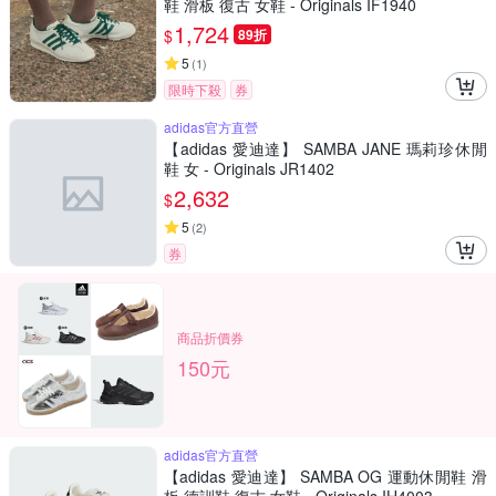
鞋 滑板 復古 女鞋 - Originals IF1940
1,724
$
89折
5
(
1
)
限時下殺
券
adidas官方直營
【adidas 愛迪達】 SAMBA JANE 瑪莉珍休閒
鞋 女 - Originals JR1402
2,632
$
5
(
2
)
券
商品折價券
150元
adidas官方直營
【adidas 愛迪達】 SAMBA OG 運動休閒鞋 滑