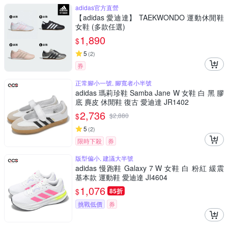
adidas官方直營
【adidas 愛迪達】 TAEKWONDO 運動休閒鞋
女鞋 (多款任選)
1,890
$
5
(
2
)
券
正常腳小一號, 腳寬者小半號
adidas 瑪莉珍鞋 Samba Jane W 女鞋 白 黑 膠
底 麂皮 休閒鞋 復古 愛迪達 JR1402
2,736
$
$
2,880
5
(
2
)
限時下殺
券
版型偏小, 建議大半號
adidas 慢跑鞋 Galaxy 7 W 女鞋 白 粉紅 緩震
基本款 運動鞋 愛迪達 JI4604
1,076
$
85折
挑戰低價
券