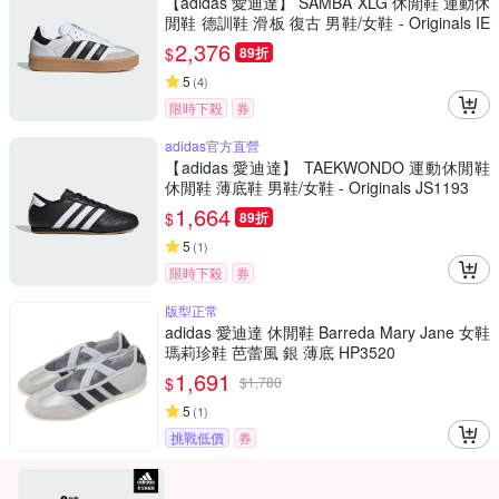
【adidas 愛迪達】 SAMBA XLG 休閒鞋 運動休
閒鞋 德訓鞋 滑板 復古 男鞋/女鞋 - Originals IE
1377
2,376
$
89折
5
(
4
)
限時下殺
券
adidas官方直營
【adidas 愛迪達】 TAEKWONDO 運動休閒鞋
休閒鞋 薄底鞋 男鞋/女鞋 - Originals JS1193
1,664
$
89折
5
(
1
)
限時下殺
券
版型正常
adidas 愛迪達 休閒鞋 Barreda Mary Jane 女鞋
瑪莉珍鞋 芭蕾風 銀 薄底 HP3520
1,691
$
$
1,780
5
(
1
)
挑戰低價
券