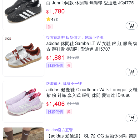
白 Jennie同款 休閒鞋 無鞋帶 愛迪達 JQ4775
1,780
$
4
(
1
)
券
復古德訓鞋 版型偏大，建議小半號
adidas 休閒鞋 Samba LT W 女鞋 銀 紅 膠底 復
古 翻鞋舌 德訓鞋 愛迪達 JH5707
1,881
$
$
1,980
挑戰低價
券
版型偏大, 建議小一號
adidas 健走鞋 Cloudfoam Walk Lounger 女鞋
紫 粉 針織 套入式 緩衝 休閒 愛迪達 ID4060
1,406
$
$
1,480
挑戰低價
券
adidas官方直營
【adidas 愛迪達】 SL 72 OG 運動休閒鞋 德訓