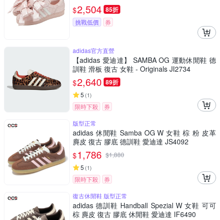
2,504
$
85折
挑戰低價
券
adidas官方直營
【adidas 愛迪達】 SAMBA OG 運動休閒鞋 德
訓鞋 滑板 復古 女鞋 - Originals JI2734
2,640
$
89折
5
(
1
)
限時下殺
券
版型正常
adidas 休閒鞋 Samba OG W 女鞋 棕 粉 皮革
麂皮 復古 膠底 德訓鞋 愛迪達 JS4092
1,786
$
$
1,880
5
(
1
)
限時下殺
券
復古休閒鞋 版型正常
adidas 德訓鞋 Handball Spezial W 女鞋 可可
棕 麂皮 復古 膠底 休閒鞋 愛迪達 IF6490