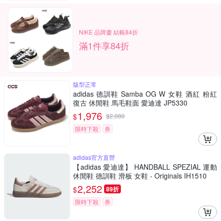
NIKE 品牌慶 結帳84折
滿1件享84折
版型正常
adidas 德訓鞋 Samba OG W 女鞋 酒紅 粉紅
復古 休閒鞋 馬毛鞋面 愛迪達 JP5330
1,976
$
$
2,080
限時下殺
券
adidas官方直營
【adidas 愛迪達】 HANDBALL SPEZIAL 運動
休閒鞋 德訓鞋 滑板 女鞋 - Originals IH1510
2,252
$
89折
限時下殺
券