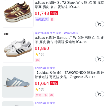
adidas 休閒鞋 SL 72 Stack W 女鞋 棕 黃 厚底
增高 麂皮 復古 愛迪達 JQ6420
1,748
$
85折
挑戰低價
券
復古德訓鞋 版型偏大，建議小半號
adidas 休閒鞋 Samba LT W 女鞋 男鞋 白 黑 皮
革 麂皮 復古 德訓鞋 愛迪達 IG4279
1,880
$
5
(
4
)
券
adidas官方直營
【adidas 愛迪達】 TAEKWONDO 運動休閒鞋
跆拳道鞋 薄底鞋 女鞋 - Originals JS3317
1,664
$
89折
5
(
3
)
限時下殺
券
adidas官方直營