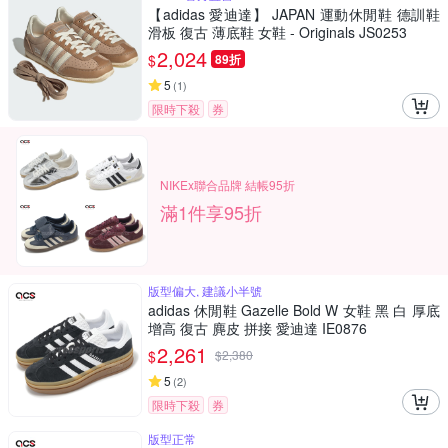
【adidas 愛迪達】 JAPAN 運動休閒鞋 德訓鞋
滑板 復古 薄底鞋 女鞋 - Originals JS0253
2,024
$
89折
5
(
1
)
限時下殺
券
NIKEx聯合品牌 結帳95折
滿1件享95折
版型偏大, 建議小半號
adidas 休閒鞋 Gazelle Bold W 女鞋 黑 白 厚底
增高 復古 麂皮 拼接 愛迪達 IE0876
2,261
$
$
2,380
5
(
2
)
限時下殺
券
版型正常