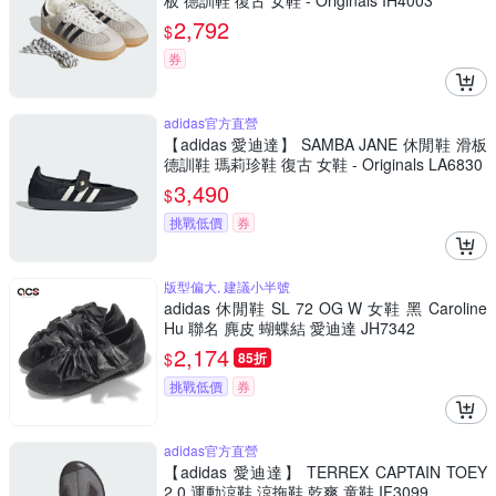
板 德訓鞋 復古 女鞋 - Originals IH4003
2,792
$
券
adidas官方直營
【adidas 愛迪達】 SAMBA JANE 休閒鞋 滑板
德訓鞋 瑪莉珍鞋 復古 女鞋 - Originals LA6830
3,490
$
挑戰低價
券
版型偏大, 建議小半號
adidas 休閒鞋 SL 72 OG W 女鞋 黑 Caroline
Hu 聯名 麂皮 蝴蝶結 愛迪達 JH7342
2,174
$
85折
挑戰低價
券
adidas官方直營
【adidas 愛迪達】 TERREX CAPTAIN TOEY
2.0 運動涼鞋 涼拖鞋 乾爽 童鞋 IF3099