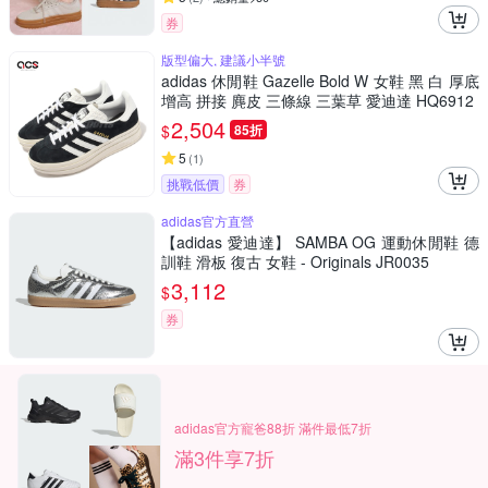
券
版型偏大, 建議小半號
adidas 休閒鞋 Gazelle Bold W 女鞋 黑 白 厚底
增高 拼接 麂皮 三條線 三葉草 愛迪達 HQ6912
2,504
$
85折
5
(
1
)
挑戰低價
券
adidas官方直營
【adidas 愛迪達】 SAMBA OG 運動休閒鞋 德
訓鞋 滑板 復古 女鞋 - Originals JR0035
3,112
$
券
adidas官方寵爸88折 滿件最低7折
滿3件享7折