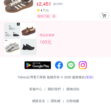
2,451
$
$
2,580
4.7
(
2
)
限時下殺
券
商品折價券
100元
Yahoo台灣電子商務 版權所有 © 2026 服務條款(
更新
)
客服中心
|
關於我們
|
購物須知
網路安全
|
隱私權
|
分類地圖