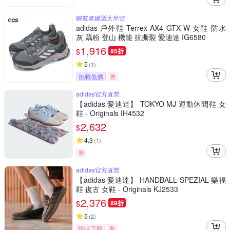
腳寬者建議大半號
adidas 戶外鞋 Terrex AX4 GTX W 女鞋 防水
灰 藕粉 登山 機能 抗撕裂 愛迪達 IG6580
1,916
$
85折
5
(
1
)
挑戰低價
券
adidas官方直營
【adidas 愛迪達】 TOKYO MJ 運動休閒鞋 女
鞋 - Originals IH4532
2,632
$
4.3
(
1
)
券
adidas官方直營
【adidas 愛迪達】 HANDBALL SPEZIAL 樂福
鞋 復古 女鞋 - Originals KJ2533
2,376
$
89折
5
(
2
)
限時下殺
券