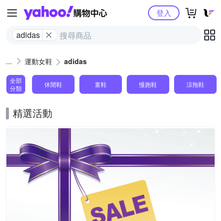
Yahoo購物中心
登入
adidas
運動女鞋
adidas
全部
休閒鞋
童鞋
慢跑鞋
涼拖鞋
分類
精選活動