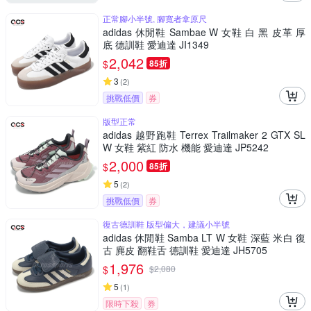
正常腳小半號, 腳寬者拿原尺
adidas 休閒鞋 Sambae W 女鞋 白 黑 皮革 厚
底 德訓鞋 愛迪達 JI1349
2,042
$
85折
3
(
2
)
挑戰低價
券
版型正常
adidas 越野跑鞋 Terrex Trailmaker 2 GTX SL
W 女鞋 紫紅 防水 機能 愛迪達 JP5242
2,000
$
85折
5
(
2
)
挑戰低價
券
復古德訓鞋 版型偏大，建議小半號
adidas 休閒鞋 Samba LT W 女鞋 深藍 米白 復
古 麂皮 翻鞋舌 德訓鞋 愛迪達 JH5705
1,976
$
$
2,080
5
(
1
)
限時下殺
券