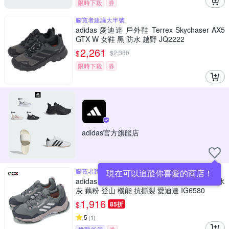
限時下殺
券
腳寬者建議大半號
adidas 愛迪達 戶外鞋 Terrex Skychaser AX5
GTX W 女鞋 黑 防水 越野 JQ2222
2,261
$
$
2,380
限時下殺
券
adidas官方旗艦店
腳寬者建議大半號
現在可以追蹤你喜愛的商店！
adidas 戶外鞋 Terrex AX4 GTX W 女鞋 防水
灰 藕粉 登山 機能 抗撕裂 愛迪達 IG6580
1,916
$
85折
5
(
1
)