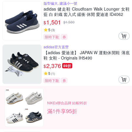
版型偏大, 建議小一號
adidas 健走鞋 Cloudfoam Walk Lounger 女鞋
藍 白 針織 套入式 緩衝 休閒 愛迪達 ID4062
1,501
$
$
1,580
5
(
3
)
限時下殺
券
adidas官方直營
【adidas 愛迪達】 JAPAN W 運動休閒鞋 薄底
鞋 女鞋 - Originals IH5490
2,376
$
89折
5
(
1
)
限時下殺
券
NIKEx聯合品牌 結帳95折
滿1件享95折