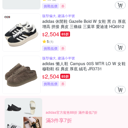
挑戰低價
券
版型偏大, 建議小半號
adidas 休閒鞋 Gazelle Bold W 女鞋 黑 白 厚底
增高 拼接 麂皮 三條線 三葉草 愛迪達 HQ6912
2,504
$
85折
5
(
1
)
挑戰低價
券
版型偏大, 建議小半號
adidas 懶人鞋 Campus 00S WTR LO W 女鞋
穆勒鞋 棕 麂皮 厚底 絨毛 JR3731
2,504
$
85折
挑戰低價
券
adidas官方寵爸88折 滿件最低7折
滿3件享7折