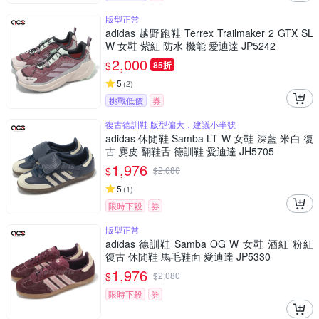
版型正常
adidas 越野跑鞋 Terrex Trailmaker 2 GTX SL
W 女鞋 紫紅 防水 機能 愛迪達 JP5242
2,000
$
85折
5
(
2
)
挑戰低價
券
復古德訓鞋 版型偏大，建議小半號
adidas 休閒鞋 Samba LT W 女鞋 深藍 米白 復
古 麂皮 翻鞋舌 德訓鞋 愛迪達 JH5705
1,976
$
$
2,080
5
(
1
)
限時下殺
券
版型正常
adidas 德訓鞋 Samba OG W 女鞋 酒紅 粉紅
復古 休閒鞋 馬毛鞋面 愛迪達 JP5330
1,976
$
$
2,080
限時下殺
券