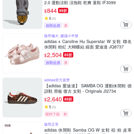
2.0 運動涼鞋 涼拖鞋 乾爽 童鞋 IF3099
844
$
89折
5
(
1
)
挑戰低價
券
版型偏大, 建議小半號
adidas x Caroline Hu Superstar W 女鞋 聯名
休閒鞋 粉紅 大蝴蝶結 緞面 愛迪達 JQ8737
2,504
$
85折
挑戰低價
券
adidas官方直營
【adidas 愛迪達】 SAMBA OG 運動休閒鞋 德
訓鞋 滑板 復古 女鞋 - Originals JI2734
2,640
$
89折
5
(
1
)
限時下殺
券
版型正常
adidas 休閒鞋 Samba OG W 女鞋 棕 粉 皮革