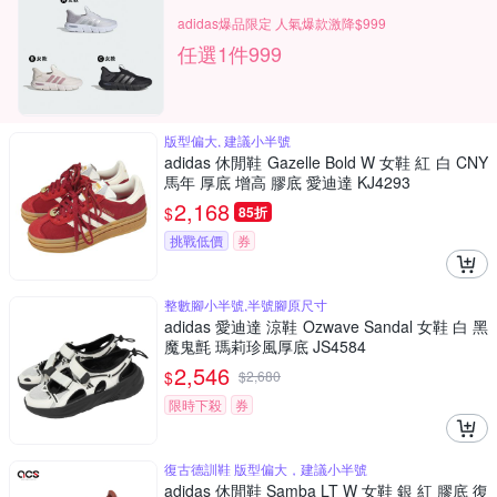
adidas爆品限定 人氣爆款激降$999
任選1件999
版型偏大, 建議小半號
adidas 休閒鞋 Gazelle Bold W 女鞋 紅 白 CNY
馬年 厚底 增高 膠底 愛迪達 KJ4293
2,168
$
85折
挑戰低價
券
整數腳小半號,半號腳原尺寸
adidas 愛迪達 涼鞋 Ozwave Sandal 女鞋 白 黑
魔鬼氈 瑪莉珍風厚底 JS4584
2,546
$
$
2,680
限時下殺
券
復古德訓鞋 版型偏大，建議小半號
adidas 休閒鞋 Samba LT W 女鞋 銀 紅 膠底 復