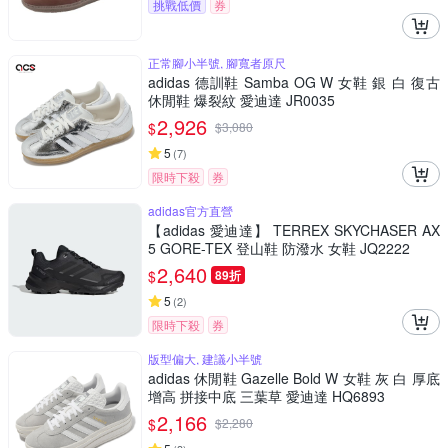
挑戰低價
券
正常腳小半號, 腳寬者原尺
adidas 德訓鞋 Samba OG W 女鞋 銀 白 復古
休閒鞋 爆裂紋 愛迪達 JR0035
2,926
$
$
3,080
5
(
7
)
限時下殺
券
adidas官方直營
【adidas 愛迪達】 TERREX SKYCHASER AX
5 GORE-TEX 登山鞋 防潑水 女鞋 JQ2222
2,640
$
89折
5
(
2
)
限時下殺
券
版型偏大, 建議小半號
adidas 休閒鞋 Gazelle Bold W 女鞋 灰 白 厚底
增高 拼接中底 三葉草 愛迪達 HQ6893
2,166
$
$
2,280