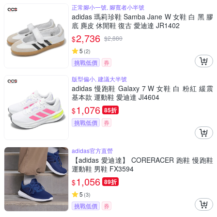
正常腳小一號, 腳寬者小半號
adidas 瑪莉珍鞋 Samba Jane W 女鞋 白 黑 膠
底 麂皮 休閒鞋 復古 愛迪達 JR1402
2,736
$
$
2,880
5
(
2
)
挑戰低價
券
版型偏小, 建議大半號
adidas 慢跑鞋 Galaxy 7 W 女鞋 白 粉紅 緩震
基本款 運動鞋 愛迪達 JI4604
1,076
$
85折
挑戰低價
券
adidas官方直營
【adidas 愛迪達】 CORERACER 跑鞋 慢跑鞋
運動鞋 男鞋 FX3594
1,056
$
89折
5
(
3
)
挑戰低價
券