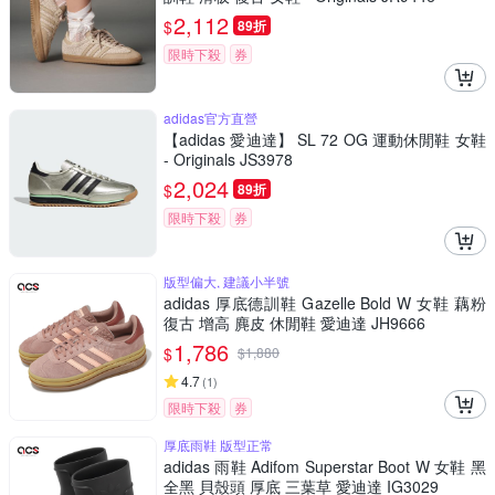
2,112
$
89折
限時下殺
券
adidas官方直營
【adidas 愛迪達】 SL 72 OG 運動休閒鞋 女鞋
- Originals JS3978
2,024
$
89折
限時下殺
券
版型偏大, 建議小半號
adidas 厚底德訓鞋 Gazelle Bold W 女鞋 藕粉
復古 增高 麂皮 休閒鞋 愛迪達 JH9666
1,786
$
$
1,880
4.7
(
1
)
限時下殺
券
厚底雨鞋 版型正常
adidas 雨鞋 Adifom Superstar Boot W 女鞋 黑
全黑 貝殼頭 厚底 三葉草 愛迪達 IG3029