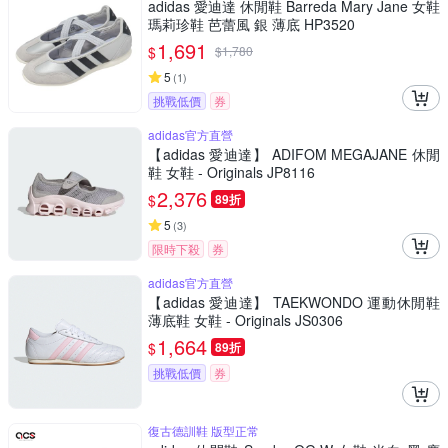
adidas 愛迪達 休閒鞋 Barreda Mary Jane 女鞋
瑪莉珍鞋 芭蕾風 銀 薄底 HP3520
1,691
$
$
1,780
5
(
1
)
挑戰低價
券
adidas官方直營
【adidas 愛迪達】 ADIFOM MEGAJANE 休閒
鞋 女鞋 - Originals JP8116
2,376
$
89折
5
(
3
)
限時下殺
券
adidas官方直營
【adidas 愛迪達】 TAEKWONDO 運動休閒鞋
薄底鞋 女鞋 - Originals JS0306
1,664
$
89折
挑戰低價
券
復古德訓鞋 版型正常