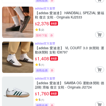
挑戰低價
券
adidas官方直營
【adidas 愛迪達】 HANDBALL SPEZIAL 樂福
鞋 復古 女鞋 - Originals KJ2533
2,376
$
89折
5
(
2
)
限時下殺
券
adidas官方直營
【adidas 愛迪達】 VL COURT 3.0 休閒鞋 運
動休閒鞋 女鞋 ID8797
1,408
$
89折
5
(
1
)
挑戰低價
券
adidas官方直營
【adidas 愛迪達】 SAMBA OG 運動休閒鞋 德
訓鞋 滑板 復古 女鞋 - Originals JI2724
1,760
$
89折
5
(
1
)
挑戰低價
券