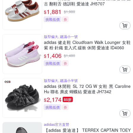
古 翻鞋舌 德訓鞋 愛迪達 JH5707
1,881
$
$
1,980
挑戰低價
券
版型偏大, 建議小一號
adidas 健走鞋 Cloudfoam Walk Lounger 女鞋
紫 粉 針織 套入式 緩衝 休閒 愛迪達 ID4060
1,406
$
$
1,480
挑戰低價
券
版型偏大, 建議小半號
adidas 休閒鞋 SL 72 OG W 女鞋 黑 Caroline
Hu 聯名 麂皮 蝴蝶結 愛迪達 JH7342
2,174
$
85折
挑戰低價
券
adidas官方直營
【adidas 愛迪達】 TERREX CAPTAIN TOEY