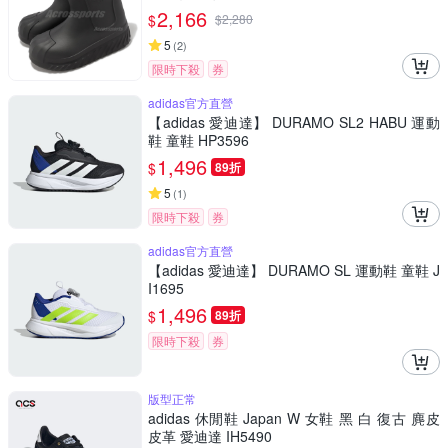
2,166
$
$
2,280
5
(
2
)
限時下殺
券
adidas官方直營
【adidas 愛迪達】 DURAMO SL2 HABU 運動
鞋 童鞋 HP3596
1,496
$
89折
5
(
1
)
限時下殺
券
adidas官方直營
【adidas 愛迪達】 DURAMO SL 運動鞋 童鞋 J
I1695
1,496
$
89折
限時下殺
券
版型正常
adidas 休閒鞋 Japan W 女鞋 黑 白 復古 麂皮
皮革 愛迪達 IH5490