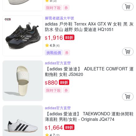
5
(
3
)
限時下殺
券
腳寬者建議大半號
adidas 戶外鞋 Terrex AX4 GTX W 女鞋 黑 灰
防水 登山 越野 郊山 愛迪達 HQ1051
1,916
$
85折
4.9
(
4
)
挑戰低價
券
adidas官方直營
【adidas 愛迪達】 ADILETTE COMFORT 運
動拖鞋 女鞋 JS3620
880
$
89折
限時下殺
券
adidas官方直營
【adidas 愛迪達】 TAEKWONDO 運動休閒鞋
薄底鞋 男鞋/女鞋 - Originals JQ4774
1,664
$
89折
4.7
(
2
)