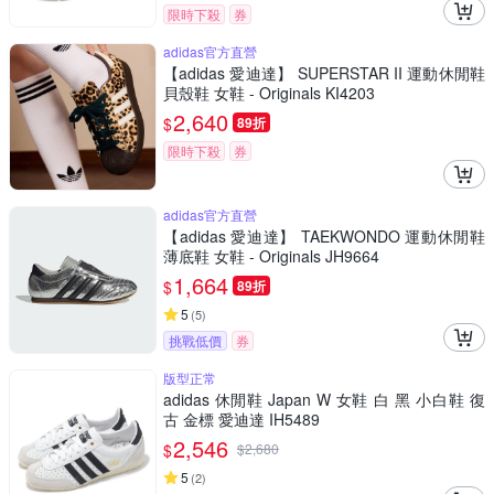
限時下殺
券
adidas官方直營
【adidas 愛迪達】 SUPERSTAR II 運動休閒鞋
貝殼鞋 女鞋 - Originals KI4203
2,640
$
89折
限時下殺
券
adidas官方直營
【adidas 愛迪達】 TAEKWONDO 運動休閒鞋
薄底鞋 女鞋 - Originals JH9664
1,664
$
89折
5
(
5
)
挑戰低價
券
版型正常
adidas 休閒鞋 Japan W 女鞋 白 黑 小白鞋 復
古 金標 愛迪達 IH5489
2,546
$
$
2,680
5
(
2
)