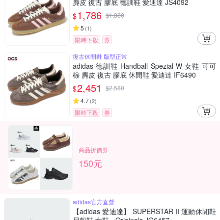
麂皮 復古 膠底 德訓鞋 愛迪達 JS4092
1,786
$
$
1,880
5
(
1
)
限時下殺
券
復古休閒鞋 版型正常
adidas 德訓鞋 Handball Spezial W 女鞋 可可
棕 麂皮 復古 膠底 休閒鞋 愛迪達 IF6490
2,451
$
$
2,580
4.7
(
2
)
限時下殺
券
商品折價券
150元
adidas官方直營
【adidas 愛迪達】 SUPERSTAR II 運動休閒鞋