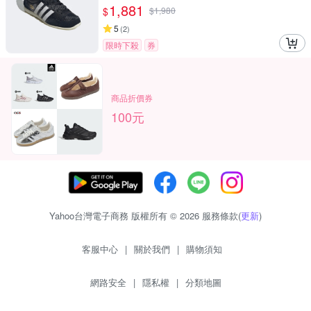
1,881
$
$
1,980
5
(
2
)
限時下殺
券
商品折價券
100元
Yahoo台灣電子商務 版權所有 © 2026 服務條款(
更新
)
客服中心
|
關於我們
|
購物須知
網路安全
|
隱私權
|
分類地圖