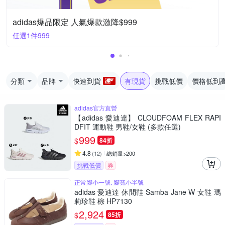
adidas爆品限定 人氣爆款激降$999
任選1件999
分類
品牌
快速到貨
有現貨
挑戰低價
價格低到
adidas官方直營
【adidas 愛迪達】 CLOUDFOAM FLEX RAPI
DFIT 運動鞋 男鞋/女鞋 (多款任選)
999
$
84折
4.8
(
12
)
總銷量>200
挑戰低價
券
正常腳小一號, 腳寬小半號
adidas 愛迪達 休閒鞋 Samba Jane W 女鞋 瑪
莉珍鞋 棕 HP7130
2,924
$
85折