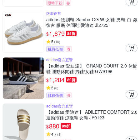
限時下殺
券
版型正常
adidas 德訓鞋 Samba OG W 女鞋 男鞋 白 銀
復古 膠底 休閒鞋 愛迪達 JI2725
1,679
$
85折
5
(
10
)
挑戰低價
券
adidas官方直營
【adidas 愛迪達】 GRAND COURT 2.0 休閒
鞋 運動休閒鞋 男鞋/女鞋 GW9196
1,284
$
89折
5
(
6
)
挑戰低價
券
adidas官方直營
【adidas 愛迪達】 ADILETTE COMFORT 2.0
運動拖鞋 涼拖鞋 女鞋 JP9123
880
$
89折
4.7
(
1
)