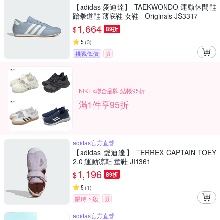
【adidas 愛迪達】 TAEKWONDO 運動休閒鞋
跆拳道鞋 薄底鞋 女鞋 - Originals JS3317
1,664
$
89折
5
(
3
)
挑戰低價
券
NIKEx聯合品牌 結帳95折
滿1件享95折
adidas官方直營
【adidas 愛迪達】 TERREX CAPTAIN TOEY
2.0 運動涼鞋 童鞋 JI1361
1,196
$
89折
5
(
1
)
限時下殺
券
adidas官方直營