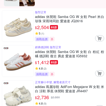
版型正常
adidas 休閒鞋 Samba OG W 女鞋 Pearl 米白
珍珠 宋雨琦同款 愛迪達 JQ2616
2,504
$
85折
5
(
1
)
挑戰低價
券
經典德訓鞋 版型正常
adidas 休閒鞋 Samba OG W 女鞋 白 粉紅 粉
橘 德訓鞋 復古 麂皮 愛迪達 IG5932
1,412
$
85折
4.8
(
2
)
挑戰低價
券
正常腳小半號, 腳寬者原尺寸
adidas 瑪麗珍鞋 AdiFom Megajane W 女鞋 米
白 涼鞋 厚底 休閒鞋 愛迪達 JR4497
2,736
$
$
2,880
4.8
(
5
)