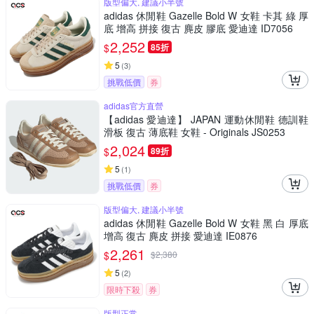
版型偏大, 建議小半號
adidas 休閒鞋 Gazelle Bold W 女鞋 卡其 綠 厚
底 增高 拼接 復古 麂皮 膠底 愛迪達 ID7056
2,252
$
85折
5
(
3
)
挑戰低價
券
adidas官方直營
【adidas 愛迪達】 JAPAN 運動休閒鞋 德訓鞋
滑板 復古 薄底鞋 女鞋 - Originals JS0253
2,024
$
89折
5
(
1
)
挑戰低價
券
版型偏大, 建議小半號
adidas 休閒鞋 Gazelle Bold W 女鞋 黑 白 厚底
增高 復古 麂皮 拼接 愛迪達 IE0876
2,261
$
$
2,380
5
(
2
)
限時下殺
券
版型正常