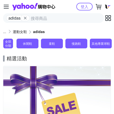
Yahoo購物中心
登入
adidas
運動女鞋
adidas
全部
休閒鞋
童鞋
慢跑鞋
其他專業球鞋
分類
精選活動