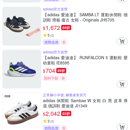
adidas官方直營
【adidas 愛迪達】 SAMBA LT 運動休閒鞋 德
訓鞋 滑板 復古 女鞋 - Originals JH5705
1,672
$
89折
5
(
2
)
挑戰低價
券
adidas官方直營
【adidas 愛迪達】 RUNFALCON 5 運動鞋 嬰
幼童鞋 IE8595
704
$
89折
限時下殺
券
正常腳小半號, 腳寬者拿原尺
adidas 休閒鞋 Sambae W 女鞋 白 黑 皮革 厚
底 德訓鞋 愛迪達 JI1349
2,042
$
85折
3
(
2
)
挑戰低價
券