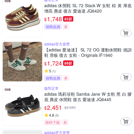
adidas 休閒鞋 SL 72 Stack W 女鞋 棕 黃 厚底
增高 麂皮 復古 愛迪達 JQ6420
1,748
$
85折
挑戰低價
券
adidas官方直營
【adidas 愛迪達】 SL 72 OG 運動休閒鞋 德訓
鞋 滑板 復古 女鞋 - Originals IF1940
1,724
$
89折
5
(
1
)
挑戰低價
券
版型正常
adidas 瑪莉珍鞋 Samba Jane W 女鞋 黑 白 膠
底 麂皮 休閒鞋 復古 愛迪達 JQ6445
2,451
$
$
2,580
4.8
(
5
)
限時下殺
券
adidas官方直營