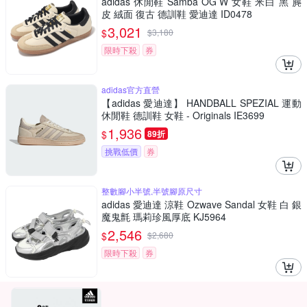
adidas 休閒鞋 Samba OG W 女鞋 米白 黑 麂
皮 絨面 復古 德訓鞋 愛迪達 ID0478
3,021
$
$
3,180
限時下殺
券
adidas官方直營
【adidas 愛迪達】 HANDBALL SPEZIAL 運動
休閒鞋 德訓鞋 女鞋 - Originals IE3699
1,936
$
89折
挑戰低價
券
整數腳小半號,半號腳原尺寸
adidas 愛迪達 涼鞋 Ozwave Sandal 女鞋 白 銀
魔鬼氈 瑪莉珍風厚底 KJ5964
2,546
$
$
2,680
限時下殺
券