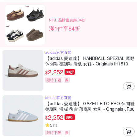
NIKE 品牌慶 結帳84折
滿1件享84折
adidas官方直營
【adidas 愛迪達】 HANDBALL SPEZIAL 運動
休閒鞋 德訓鞋 滑板 女鞋 - Originals IH1510
2,252
$
89折
限時下殺
券
adidas官方直營
【adidas 愛迪達】 GAZELLE LO PRO 休閒鞋
德訓鞋 滑板 復古 薄底鞋 女鞋 - Originals JR88
93
2,252
$
89折
5
(
1
)
限時下殺
券