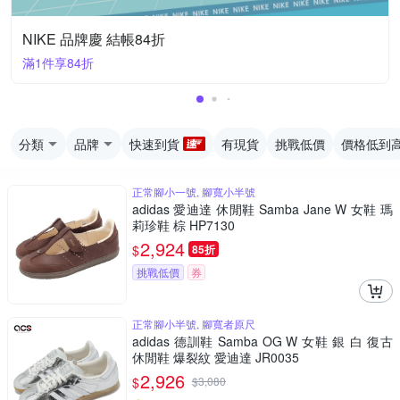
NIKE 品牌慶 結帳84折
滿1件享84折
分類
品牌
快速到貨
有現貨
挑戰低價
價格低到
正常腳小一號, 腳寬小半號
adidas 愛迪達 休閒鞋 Samba Jane W 女鞋 瑪
莉珍鞋 棕 HP7130
2,924
$
85折
挑戰低價
券
正常腳小半號, 腳寬者原尺
adidas 德訓鞋 Samba OG W 女鞋 銀 白 復古
休閒鞋 爆裂紋 愛迪達 JR0035
2,926
$
$
3,080