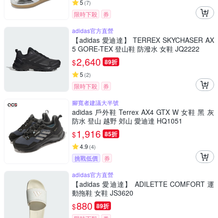
5
(
7
)
限時下殺
券
adidas官方直營
【adidas 愛迪達】 TERREX SKYCHASER AX
5 GORE-TEX 登山鞋 防潑水 女鞋 JQ2222
2,640
$
89折
5
(
2
)
限時下殺
券
腳寬者建議大半號
adidas 戶外鞋 Terrex AX4 GTX W 女鞋 黑 灰
防水 登山 越野 郊山 愛迪達 HQ1051
1,916
$
85折
4.9
(
4
)
挑戰低價
券
adidas官方直營
【adidas 愛迪達】 ADILETTE COMFORT 運
動拖鞋 女鞋 JS3620
880
$
89折