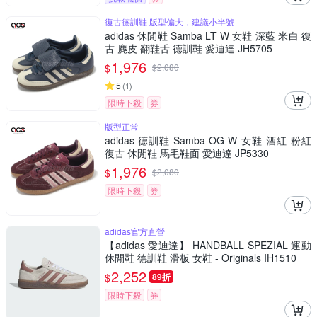
復古德訓鞋 版型偏大，建議小半號
adidas 休閒鞋 Samba LT W 女鞋 深藍 米白 復
古 麂皮 翻鞋舌 德訓鞋 愛迪達 JH5705
1,976
$
$
2,080
5
(
1
)
限時下殺
券
版型正常
adidas 德訓鞋 Samba OG W 女鞋 酒紅 粉紅
復古 休閒鞋 馬毛鞋面 愛迪達 JP5330
1,976
$
$
2,080
限時下殺
券
adidas官方直營
【adidas 愛迪達】 HANDBALL SPEZIAL 運動
休閒鞋 德訓鞋 滑板 女鞋 - Originals IH1510
2,252
$
89折
限時下殺
券