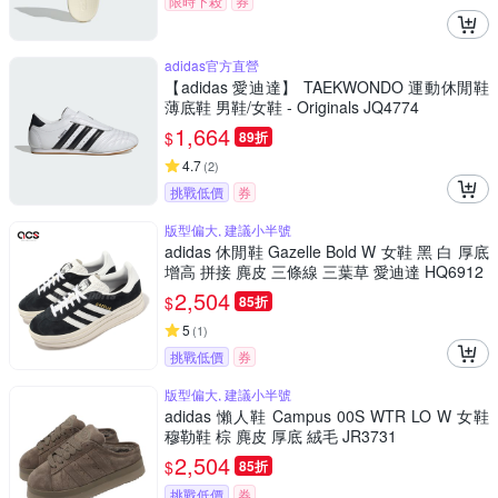
限時下殺
券
adidas官方直營
【adidas 愛迪達】 TAEKWONDO 運動休閒鞋
薄底鞋 男鞋/女鞋 - Originals JQ4774
1,664
$
89折
4.7
(
2
)
挑戰低價
券
版型偏大, 建議小半號
adidas 休閒鞋 Gazelle Bold W 女鞋 黑 白 厚底
增高 拼接 麂皮 三條線 三葉草 愛迪達 HQ6912
2,504
$
85折
5
(
1
)
挑戰低價
券
版型偏大, 建議小半號
adidas 懶人鞋 Campus 00S WTR LO W 女鞋
穆勒鞋 棕 麂皮 厚底 絨毛 JR3731
2,504
$
85折
挑戰低價
券