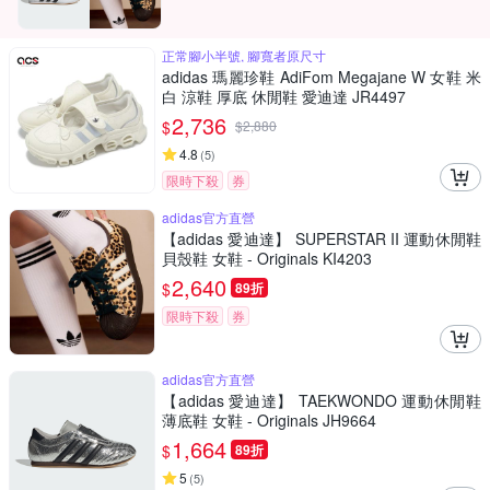
正常腳小半號, 腳寬者原尺寸
adidas 瑪麗珍鞋 AdiFom Megajane W 女鞋 米
白 涼鞋 厚底 休閒鞋 愛迪達 JR4497
2,736
$
$
2,880
4.8
(
5
)
限時下殺
券
adidas官方直營
【adidas 愛迪達】 SUPERSTAR II 運動休閒鞋
貝殼鞋 女鞋 - Originals KI4203
2,640
$
89折
限時下殺
券
adidas官方直營
【adidas 愛迪達】 TAEKWONDO 運動休閒鞋
薄底鞋 女鞋 - Originals JH9664
1,664
$
89折
5
(
5
)