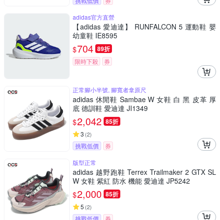
挑戰低價
券
adidas官方直營
【adidas 愛迪達】 RUNFALCON 5 運動鞋 嬰
幼童鞋 IE8595
704
$
89折
限時下殺
券
正常腳小半號, 腳寬者拿原尺
adidas 休閒鞋 Sambae W 女鞋 白 黑 皮革 厚
底 德訓鞋 愛迪達 JI1349
2,042
$
85折
3
(
2
)
挑戰低價
券
版型正常
adidas 越野跑鞋 Terrex Trailmaker 2 GTX SL
W 女鞋 紫紅 防水 機能 愛迪達 JP5242
2,000
$
85折
5
(
2
)
挑戰低價
券