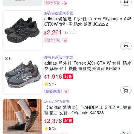
限時下殺
券
腳寬者建議大半號
adidas 愛迪達 戶外鞋 Terrex Skychaser AX5
GTX W 女鞋 黑 防水 越野 JQ2222
2,261
$
$
2,380
限時下殺
券
腳寬者建議大半號
adidas 戶外鞋 Terrex AX4 GTX W 女鞋 防水
灰 藕粉 登山 機能 抗撕裂 愛迪達 IG6580
1,916
$
85折
5
(
1
)
挑戰低價
券
adidas官方直營
【adidas 愛迪達】 HANDBALL SPEZIAL 樂福
鞋 復古 女鞋 - Originals KJ2533
2,376
$
89折
5
(
2
)