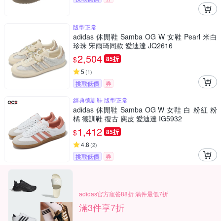
版型正常
adidas 休閒鞋 Samba OG W 女鞋 Pearl 米白
珍珠 宋雨琦同款 愛迪達 JQ2616
2,504
$
85折
5
(
1
)
挑戰低價
券
經典德訓鞋 版型正常
adidas 休閒鞋 Samba OG W 女鞋 白 粉紅 粉
橘 德訓鞋 復古 麂皮 愛迪達 IG5932
1,412
$
85折
4.8
(
2
)
挑戰低價
券
adidas官方寵爸88折 滿件最低7折
滿3件享7折