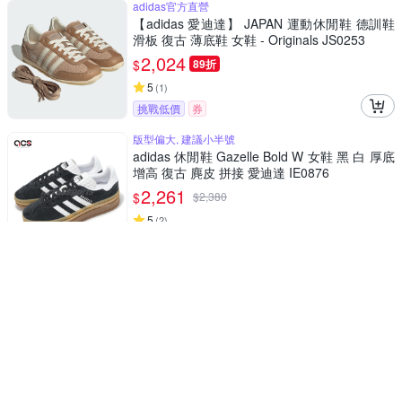
adidas官方直營
【adidas 愛迪達】 JAPAN 運動休閒鞋 德訓鞋
滑板 復古 薄底鞋 女鞋 - Originals JS0253
2,024
$
89折
5
(
1
)
挑戰低價
券
版型偏大, 建議小半號
adidas 休閒鞋 Gazelle Bold W 女鞋 黑 白 厚底
增高 復古 麂皮 拼接 愛迪達 IE0876
2,261
$
$
2,380
5
(
2
)
限時下殺
券
版型正常
adidas 休閒鞋 SL 72 Stack W 女鞋 棕 黃 厚底
增高 麂皮 復古 愛迪達 JQ6420
1,748
$
85折
挑戰低價
券