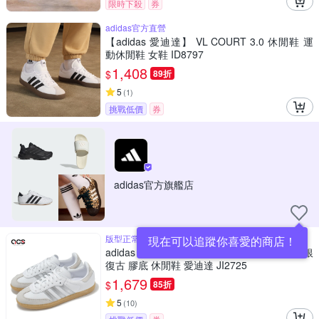
限時下殺
券
adidas官方直營
【adidas 愛迪達】 VL COURT 3.0 休閒鞋 運
動休閒鞋 女鞋 ID8797
1,408
$
89折
5
(
1
)
挑戰低價
券
adidas官方旗艦店
版型正常
現在可以追蹤你喜愛的商店！
adidas 德訓鞋 Samba OG W 女鞋 男鞋 白 銀
復古 膠底 休閒鞋 愛迪達 JI2725
1,679
$
85折
5
(
10
)