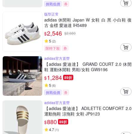
挑戰低價
券
版型正常
adidas 休閒鞋 Japan W 女鞋 白 黑 小白鞋 復
古 金標 愛迪達 IH5489
2,546
$
$
2,680
5
(
2
)
限時下殺
券
adidas官方直營
【adidas 愛迪達】 GRAND COURT 2.0 休閒
鞋 運動休閒鞋 男鞋/女鞋 GW9196
1,284
$
89折
5
(
6
)
挑戰低價
券
adidas官方直營
【adidas 愛迪達】 ADILETTE COMFORT 2.0
運動拖鞋 涼拖鞋 女鞋 JP9123
880
$
89折
4.7
(
1
)