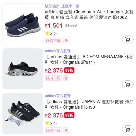
版型偏大, 建議小一號
adidas 健走鞋 Cloudfoam Walk Lounger 女鞋
藍 白 針織 套入式 緩衝 休閒 愛迪達 ID4062
1,501
$
$
1,580
5
(
3
)
限時下殺
券
adidas官方直營
【adidas 愛迪達】 ADIFOM MEGAJANE 休閒
鞋 女鞋 - Originals JP8117
2,376
$
89折
限時下殺
券
adidas官方直營
【adidas 愛迪達】 JAPAN W 運動休閒鞋 薄底
鞋 女鞋 - Originals IH5490
2,376
$
89折
5
(
1
)
限時下殺
券