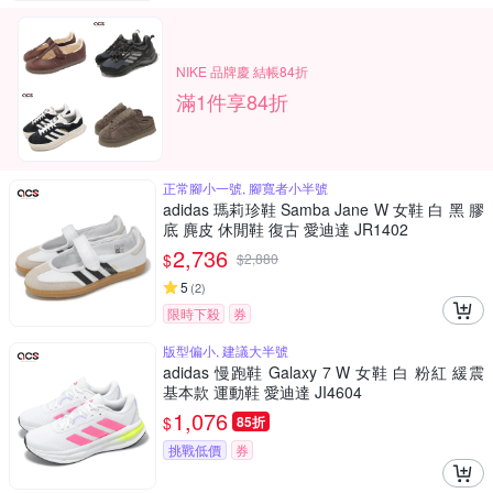
NIKE 品牌慶 結帳84折
滿1件享84折
正常腳小一號, 腳寬者小半號
adidas 瑪莉珍鞋 Samba Jane W 女鞋 白 黑 膠
底 麂皮 休閒鞋 復古 愛迪達 JR1402
2,736
$
$
2,880
5
(
2
)
限時下殺
券
版型偏小, 建議大半號
adidas 慢跑鞋 Galaxy 7 W 女鞋 白 粉紅 緩震
基本款 運動鞋 愛迪達 JI4604
1,076
$
85折
挑戰低價
券