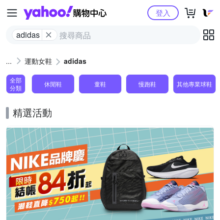
Yahoo購物中心
登入
adidas
運動女鞋
adidas
全部
休閒鞋
童鞋
慢跑鞋
其他專業球鞋
分類
精選活動