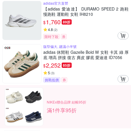
adidas官方直營
【adidas 愛迪達】 DURAMO SPEED 2 跑鞋
慢跑鞋 運動鞋 女鞋 IH8210
1,760
$
89折
4.8
(
2
)
限時下殺
券
版型偏大, 建議小半號
adidas 休閒鞋 Gazelle Bold W 女鞋 卡其 綠 厚
底 增高 拼接 復古 麂皮 膠底 愛迪達 ID7056
2,252
$
85折
5
(
3
)
挑戰低價
券
NIKEx聯合品牌 結帳95折
滿1件享95折