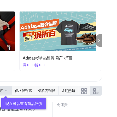
NIKE 品牌慶 結帳84折
滿1件享84折
序
價格低到高
價格高到低
近期熱銷
免運費
復古 愛迪達 JR1639