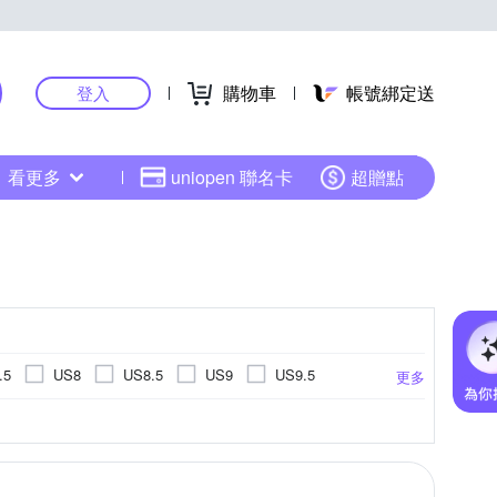
購物車
帳號綁定送
登入
看更多
uniopen 聯名卡
超贈點
.5
US8
US8.5
US9
US9.5
更多
US14.5
US15
EU34
EU35
鞋
拖鞋
健走鞋
高爾夫球鞋
.5cm
14cm
14.5cm
15cm
更多
更多
EU45
EU46
UK3
UK3.5
UK4
cm
20cm
20.5cm
21cm
26cm以上
cm