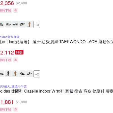
2,356
$
2,480
限時下殺
券
+3
adidas官方直營
【adidas 愛迪達】 迪士尼 愛麗絲 TAEKWONDO LACE 運動休閒鞋 童鞋
4
2,112
89折
限時下殺
券
+2
版型偏大, 建議小半號
adidas 休閒鞋 Gazelle Indoor W 女鞋 藕紫 復古 麂皮 德訓鞋 膠
1,881
$
1,980
限時下殺
券