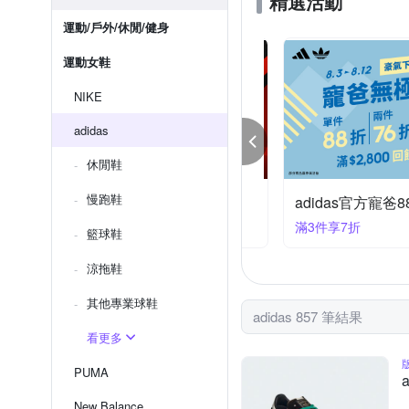
精選活動
運動/戶外/休閒/健身
運動女鞋
NIKE
adidas
休閒鞋
慢跑鞋
idas官方寵爸88折 滿件最低7折
NIKEx聯合品牌 結帳
件享7折
滿1件享95折
籃球鞋
涼拖鞋
其他專業球鞋
adidas 857 筆結果
看更多
PUMA
New Balance