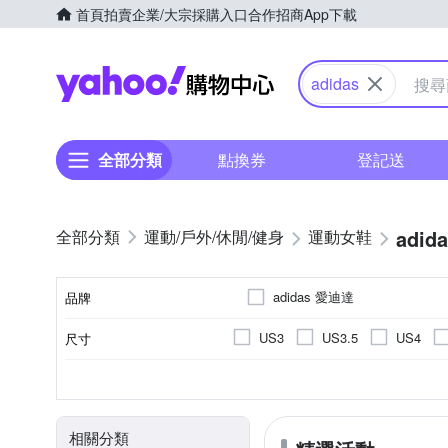
首頁
拍賣
企業/大宗採購入口
合作招商
App下載
Yahoo購物中心
adidas
全部分類
點換券
登記送
adid
運動/戶外/休閒/健身
運動女鞋
adidas 愛迪達
品牌
US3
US3.5
US4
尺寸
品牌名稱
US10
US10.5
US11
10cm以下
依吊牌標示
女
休閒鞋
正常
女童
偏大
慢跑鞋
人造皮革
男童
偏小
運動
10cm
10.
尺寸(腳長)
顏色
鞋面材質
適用性別
款式
版型
EU36
EU37
EU38
健野鞋
學步鞋
15.5cm
16cm
16.5c
相關分類
UK4.5
UK5
UK5.5
21.5cm
22cm
22.5c