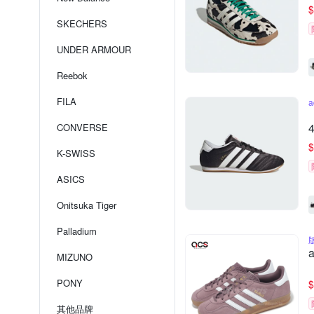
$
SKECHERS
UNDER ARMOUR
Reebok
FILA
CONVERSE
$
K-SWISS
ASICS
Onitsuka Tiger
Palladium
MIZUNO
PONY
$
其他品牌