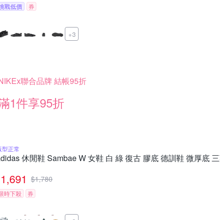
挑戰低價
券
+3
NIKEx聯合品牌 結帳95折
滿1件享95折
版型正常
adidas 休閒鞋 Sambae W 女鞋 白 綠 復古 膠底 德訓鞋 微厚底 
1,691
$
1,780
限時下殺
券