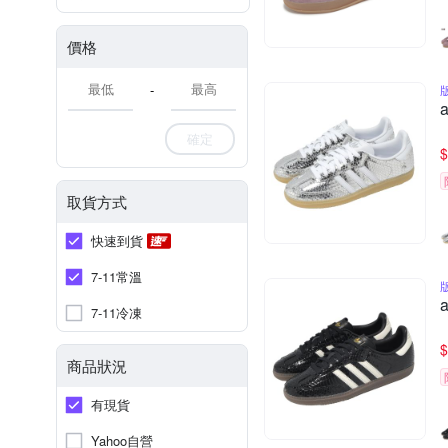
價格
-
確定
$
取貨方式
快速到貨
7-11常溫
7-11冷凍
$
商品狀況
有現貨
Yahoo自營