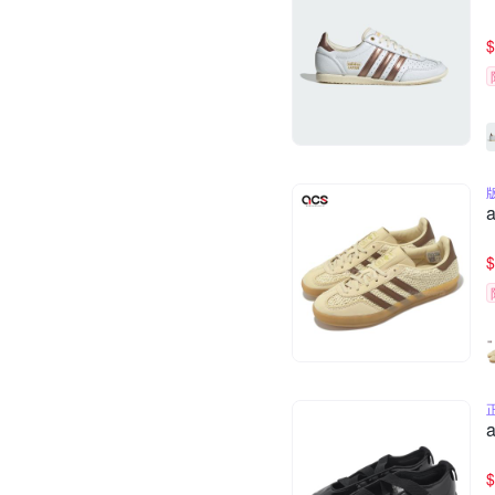
$
$
$