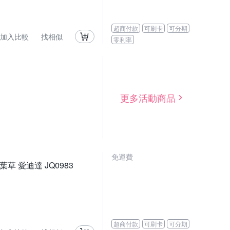
超商付款
可刷卡
可分期
加入比較
找相似
零利率
更多活動商品
免運費
三葉草 愛迪達 JQ0983
超商付款
可刷卡
可分期