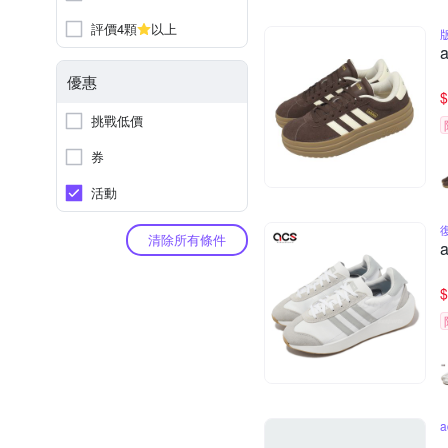
評價4顆
以上
優惠
$
挑戰低價
券
活動
清除所有條件
$