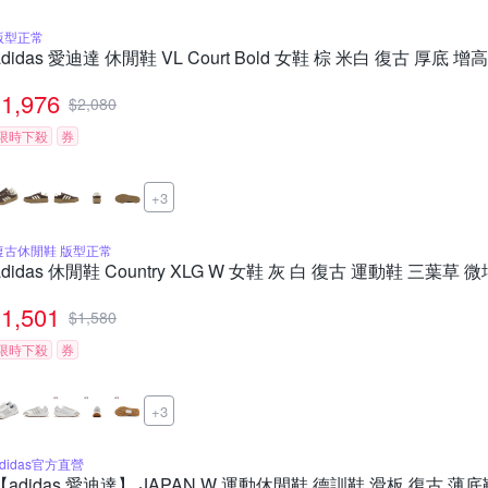
版型正常
adidas 愛迪達 休閒鞋 VL Court Bold 女鞋 棕 米白 復古 厚底 增高
1,976
$
2,080
限時下殺
券
+3
復古休閒鞋 版型正常
adidas 休閒鞋 Country XLG W 女鞋 灰 白 復古 運動鞋 三葉草 
1,501
$
1,580
限時下殺
券
+3
adidas官方直營
【adidas 愛迪達】 JAPAN W 運動休閒鞋 德訓鞋 滑板 復古 薄底鞋 女 -