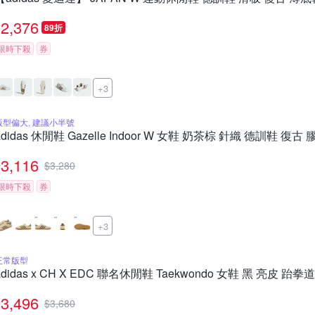
2,376
89折
限時下殺
券
+3
版型偏大, 建議小半號
adidas 休閒鞋 Gazelle Indoor W 女鞋 奶茶棕 針織 德訓鞋 復古 
3,116
$
3,280
限時下殺
券
+3
正常版型
adidas x CH X EDC 聯名休閒鞋 Taekwondo 女鞋 黑 亮皮 跆
3,496
$
3,680