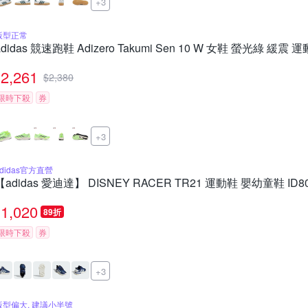
+3
版型正常
adidas 競速跑鞋 Adizero Takumi Sen 10 W 女鞋 螢光綠 緩震 
2,261
$
2,380
限時下殺
券
+3
adidas官方直營
【adidas 愛迪達】 DISNEY RACER TR21 運動鞋 嬰幼童鞋 ID8
1,020
89折
限時下殺
券
+3
版型偏大, 建議小半號