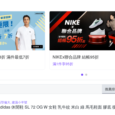
95折
Adidasx聯合品牌 滿千折百
滿1000折100
推薦排
版型偏大, 建議小半號
adidas 休閒鞋 SL 72 OG W 女鞋 乳牛紋 米白 綠 馬毛鞋面 膠底 