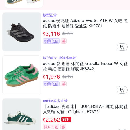
版型正常
adidas 慢跑鞋 Adizero Evo SL ATR W 女鞋 黑
銀 防潑水 運動鞋 愛迪達 KK2721
3,116
$
$
3,280
挑戰低價
券
版型偏大, 建議小半號
adidas 愛迪達 休閒鞋 Gazelle Indoor W 女鞋
綠 粉紅 德訓鞋 膠底 JP8342
1,976
$
$
2,080
挑戰低價
券
adidas官方直營
【adidas 愛迪達】 SUPERSTAR 運動休閒鞋
貝殼鞋 女鞋 - Originals IF7672
2,252
$
89折
限時下殺
券