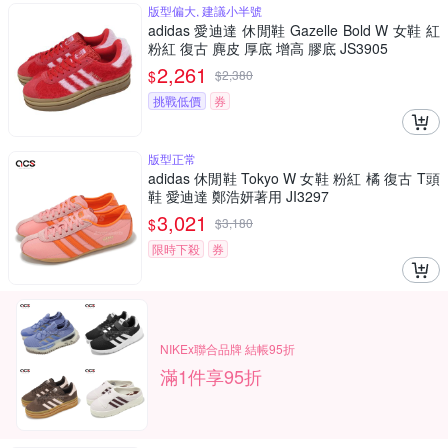
版型偏大, 建議小半號
adidas 愛迪達 休閒鞋 Gazelle Bold W 女鞋 紅
粉紅 復古 麂皮 厚底 增高 膠底 JS3905
2,261
$
$
2,380
挑戰低價
券
版型正常
adidas 休閒鞋 Tokyo W 女鞋 粉紅 橘 復古 T頭
鞋 愛迪達 鄭浩妍著用 JI3297
3,021
$
$
3,180
限時下殺
券
NIKEx聯合品牌 結帳95折
滿1件享95折