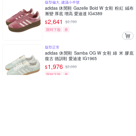
版型偏大, 建議小半號
adidas 休閒鞋 Gazelle Bold W 女鞋 粉紅 絨布
漸變 厚底 增高 愛迪達 IG4389
2,641
$
$
2,780
限時下殺
券
版型正常
adidas 休閒鞋 Samba OG W 女鞋 綠 米 膠底
復古 德訓鞋 愛迪達 IG1965
1,976
$
$
2,080
限時下殺
券
版型正常
adidas 休閒鞋 Handball Spezial W 女鞋 藍 粉
紅 膠底 德訓鞋 復古 愛迪達 JR0851
2,926
$
$
3,080
限時下殺
券