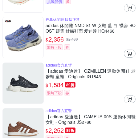
挑戰低價
券
經典休閒鞋 版型正常
adidas 休閒鞋 NMD S1 W 女鞋 藍 白 襪套 BO
OST 緩震 針織鞋面 愛迪達 HQ4468
2,356
$
$
2,480
限時下殺
券
adidas官方直營
【adidas 愛迪達】 OZMILLEN 運動休閒鞋 老
爹鞋 童鞋 - Originals IG1843
1,584
$
89折
限時下殺
券
adidas官方直營
【adidas 愛迪達】 CAMPUS 00S 運動休閒鞋
女鞋 - Originals JS2760
2,252
$
89折