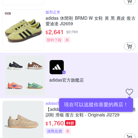
版型正常
adidas 休閒鞋 BRMD W 女鞋 黃 黑 麂皮 復古
愛迪達 JI2659
2,641
$
$
2,780
限時下殺
券
adidas官方旗艦店
adidas官方直營
現在可以追蹤你喜愛的商店！
【adidas 愛迪達】 SAMBA OG 運動休閒鞋 德
訓鞋 滑板 復古 女鞋 - Originals JI2729
1,760
$
89折
挑戰低價
券