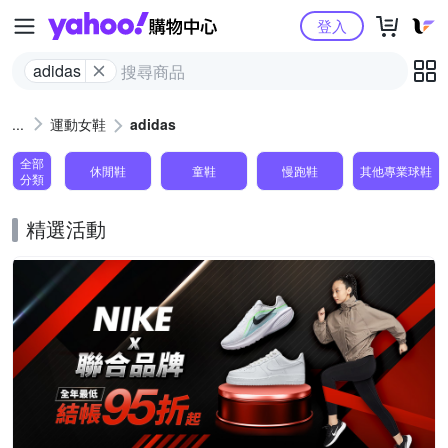
Yahoo購物中心
登入
adidas
運動女鞋
adidas
全部
休閒鞋
童鞋
慢跑鞋
其他專業球鞋
分類
精選活動