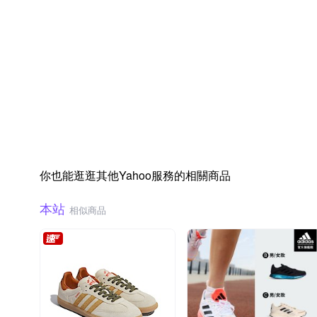
你也能逛逛其他Yahoo服務的相關商品
本站
相似商品