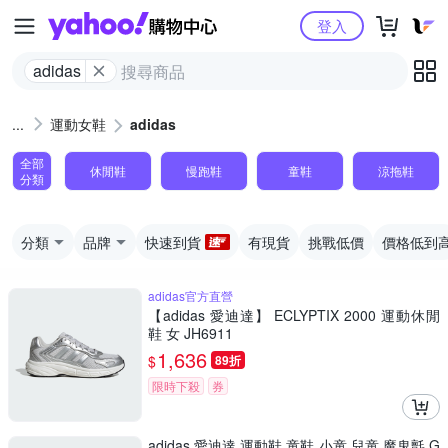
Yahoo購物中心
登入
adidas
運動女鞋
adidas
全部
休閒鞋
慢跑鞋
童鞋
涼拖鞋
分類
分類
品牌
快速到貨
有現貨
挑戰低價
價格低到
adidas官方直營
【adidas 愛迪達】 ECLYPTIX 2000 運動休閒
鞋 女 JH6911
1,636
$
89折
限時下殺
券
adidas 愛迪達 運動鞋 童鞋 小童 兒童 魔鬼氈 G