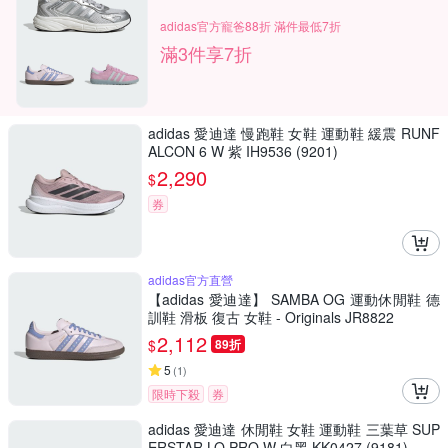
adidas官方寵爸88折 滿件最低7折
滿3件享7折
adidas 愛迪達 慢跑鞋 女鞋 運動鞋 緩震 RUNF
ALCON 6 W 紫 IH9536 (9201)
2,290
$
券
adidas官方直營
【adidas 愛迪達】 SAMBA OG 運動休閒鞋 德
訓鞋 滑板 復古 女鞋 - Originals JR8822
2,112
$
89折
5
(
1
)
限時下殺
券
adidas 愛迪達 休閒鞋 女鞋 運動鞋 三葉草 SUP
ERSTAR LO PRO W 白黑 KK0427 (9181)