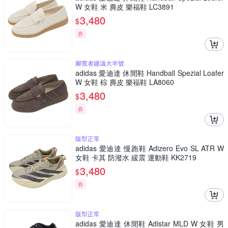
W 女鞋 米 麂皮 樂福鞋 LC3891
3,480
$
券
腳寬者建議大半號
adidas 愛迪達 休閒鞋 Handball Spezial Loafer
W 女鞋 棕 麂皮 樂福鞋 LA8060
3,480
$
券
版型正常
adidas 愛迪達 慢跑鞋 Adizero Evo SL ATR W
女鞋 卡其 防潑水 緩震 運動鞋 KK2719
3,480
$
券
版型正常
adidas 愛迪達 休閒鞋 Adistar MLD W 女鞋 男