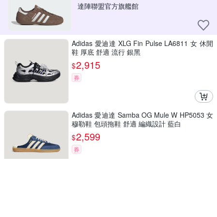
達陣聯盟官方旗艦館
Adidas 愛迪達 XLG Fin Pulse LA6811 女 休閒
鞋 厚底 舒適 流行 銀黑
2,915
$
券
Adidas 愛迪達 Samba OG Mule W HP5053 女
穆勒鞋 包頭拖鞋 舒適 編織設計 藍白
2,599
$
券
Adidas 愛迪達 Sporty Rich [JP7552] 女 休閒鞋
復古 皮革 流行 白綠
4,690
$