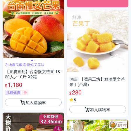
在地農民嚴選 新鮮又美味
【果農直配】台南慢文芒果 18-
20入／10斤 X2箱
【莓果工坊】鮮凍愛文芒
商店
1,180
果丁(台灣）
$
280
挑戰低價
券
$
5
加入購物車
加入購物車