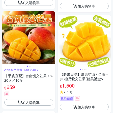
加入購物車
加入購物車
在地農民嚴選 新鮮又美味
【鮮果日誌】屏東枋山 / 台南玉
【果農直配】台南慢文芒果 18-
井 極品愛文芒果(精美禮盒5台
20入／10斤
斤)
1,500
659
$
$
2.7
(
1
)
券
挑戰低價
券
加入購物車
加入購物車