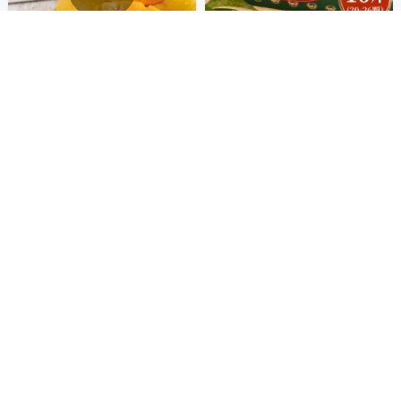
常溫出貨-築地一番鮮-枋山愛文
芒果10斤｜20-26顆/6KG/盒
1,099
$
有身分證的芒果
券
【產地直送】台東夏雪芒果淨
重4斤x4盒(4-8顆/盒)
貨到通知我
2,965
$
券
貨到通知我
補貨中
補貨中
連續十年外銷日本果園