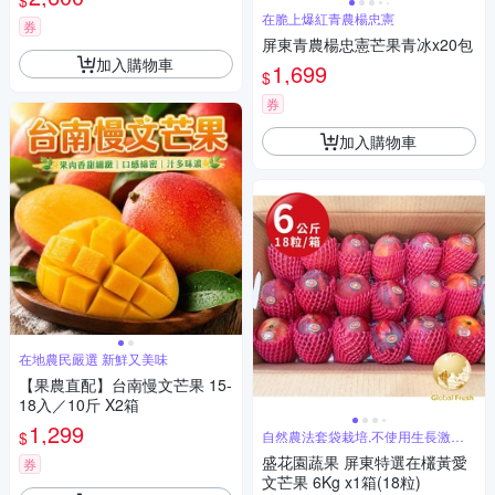
$
在脆上爆紅青農楊忠憲
券
屏東青農楊忠憲芒果青冰x20包
加入購物車
1,699
$
券
加入購物車
在地農民嚴選 新鮮又美味
【果農直配】台南慢文芒果 15-
18入／10斤 X2箱
1,299
$
自然農法套袋栽培,不使用生長激素
催熟
盛花園蔬果 屏東特選在欉黃愛
券
文芒果 6Kg x1箱(18粒)