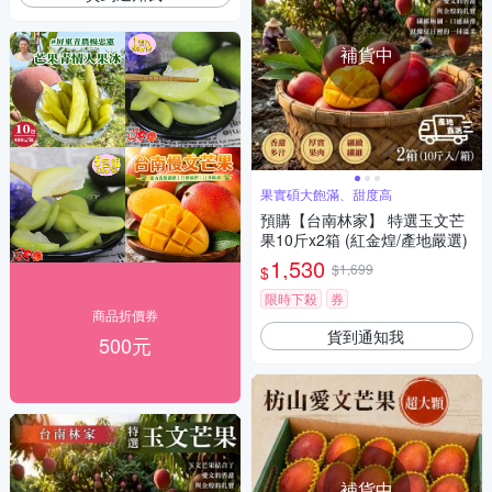
補貨中
果實碩大飽滿、甜度高
預購【台南林家】 特選玉文芒
果10斤x2箱 (紅金煌/產地嚴選)
1,530
$1,699
$
限時下殺
券
商品折價券
貨到通知我
500元
補貨中