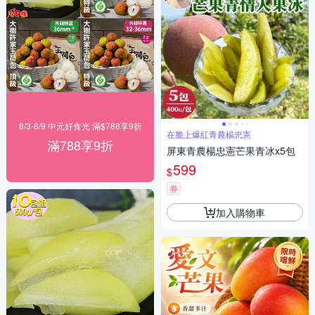
8/3-8/9 中元好食光 滿$788享9折
在脆上爆紅青農楊忠憲
滿788享9折
屏東青農楊忠憲芒果青冰x5包
599
$
券
加入購物車