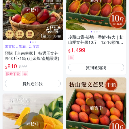
補貨中
冷藏出貨-築地一番鮮-特大｜枋
山愛文芒果10斤｜12-16顆/6K
果實碩大飽滿、甜度高
G/盒
1,499
$
預購【台南林家】 特選玉文芒
券
果10斤x1箱 (紅金煌/產地嚴選)
810
$899
$
貨到通知我
限時下殺
券
貨到通知我
補貨中
補貨中