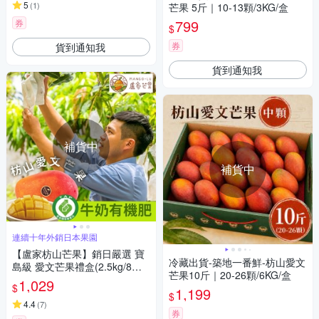
5
(
1
)
芒果 5斤｜10-13顆/3KG/盒
799
券
$
券
貨到通知我
貨到通知我
補貨中
補貨中
連續十年外銷日本果園
【盧家枋山芒果】銷日嚴選 寶
冷藏出貨-築地一番鮮-枋山愛文
島級 愛文芒果禮盒(2.5kg/8顆/
芒果10斤｜20-26顆/6KG/盒
送禮/產銷履歷認證/郵局快捷常
1,029
$
1,199
溫配送)
$
4.4
(
7
)
券