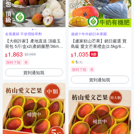
友善農耕 不使用除草劑
連續十年外銷日本果園
【大樹許家】產地直送 頂級玉
【盧家枋山芒果】銷日嚴選 寶
荷包 5斤/盒x2(產銷履歷/36mm
島級 愛文芒果禮盒(2.5kg/6顆/
以上/顆/禮盒)
送禮/產銷履歷認證/郵局快捷常
1,863
1,035
$2,069
9折
$
$
溫配送)
5
限時下殺
券
(
1
)
限時下殺
券
貨到通知我
貨到通知我
補貨中
補貨中