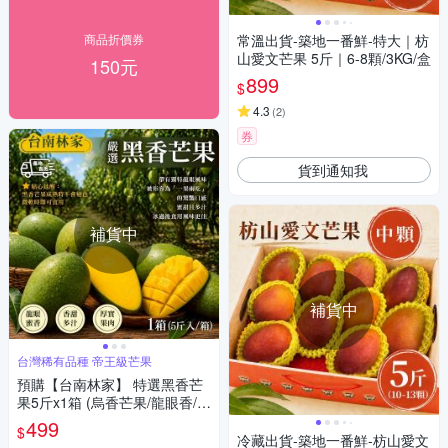
商品折價券
常溫出貨-築地一番鮮-特大｜枋
山愛文芒果 5斤｜6-8顆/3KG/盒
150元
899
$
4.3
(
2
)
券
貨到通知我
補貨中
補貨中
台灣稀有品種 帝王級芒果
預購【台南林家】 特選黑香芒
果5斤x1箱 (烏香芒果/龍眼香/夏
季限定)
499
$
冷藏出貨-築地一番鮮-枋山愛文