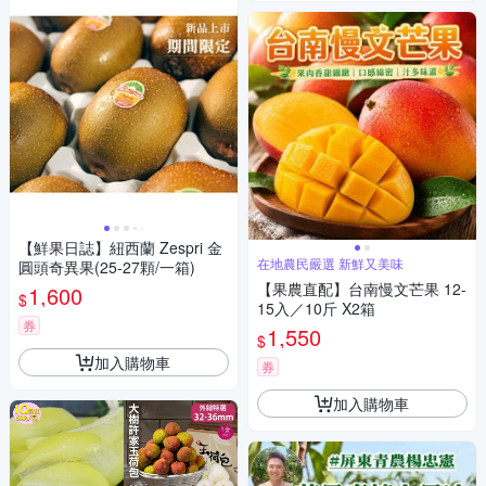
【鮮果日誌】紐西蘭 Zespri 金
在地農民嚴選 新鮮又美味
圓頭奇異果(25-27顆/一箱)
【果農直配】台南慢文芒果 12-
1,600
$
15入／10斤 X2箱
券
1,550
$
加入購物車
券
加入購物車