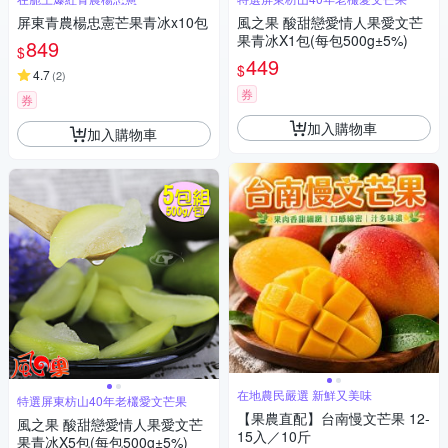
屏東青農楊忠憲芒果青冰x10包
風之果 酸甜戀愛情人果愛文芒
果青冰X1包(每包500g±5%)
849
$
449
$
4.7
(
2
)
券
券
加入購物車
加入購物車
在地農民嚴選 新鮮又美味
特選屏東枋山40年老欉愛文芒果
【果農直配】台南慢文芒果 12-
風之果 酸甜戀愛情人果愛文芒
15入／10斤
果青冰X5包(每包500g±5%)