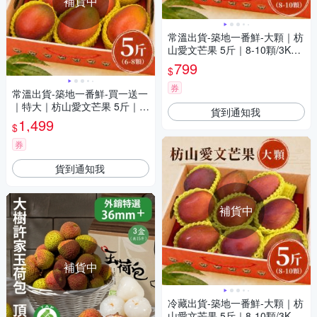
補貨中
常溫出貨-築地一番鮮-大顆｜枋
山愛文芒果 5斤｜8-10顆/3KG/
盒
799
$
券
常溫出貨-築地一番鮮-買一送一
｜特大｜枋山愛文芒果 5斤｜6-
貨到通知我
8顆盒
1,499
$
券
貨到通知我
補貨中
補貨中
冷藏出貨-築地一番鮮-大顆｜枋
山愛文芒果 5斤｜8-10顆/3KG/