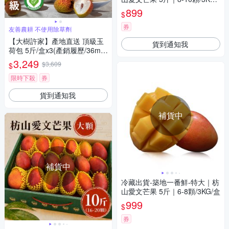
盒
899
$
券
友善農耕 不使用除草劑
【大樹許家】產地直送 頂級玉
貨到通知我
荷包 5斤/盒x3(產銷履歷/36mm
以上/顆/禮盒)
3,249
$3,609
$
限時下殺
券
貨到通知我
補貨中
補貨中
冷藏出貨-築地一番鮮-特大｜枋
山愛文芒果 5斤｜6-8顆/3KG/盒
999
$
券