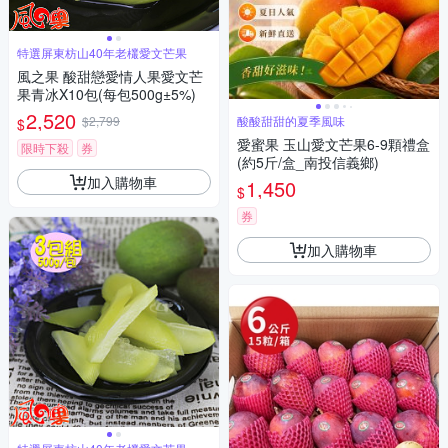
特選屏東枋山40年老欉愛文芒果
風之果 酸甜戀愛情人果愛文芒
果青冰X10包(每包500g±5%)
2,520
$2,799
酸酸甜甜的夏季風味
$
愛蜜果 玉山愛文芒果6-9顆禮盒
限時下殺
券
(約5斤/盒_南投信義鄉)
加入購物車
1,450
$
券
加入購物車