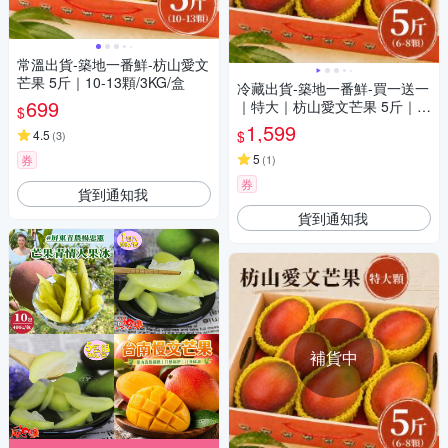
常溫出貨-築地一番鮮-枋山愛文
芒果 5斤｜10-13顆/3KG/盒
冷藏出貨-築地一番鮮-買一送一
699
｜特大｜枋山愛文芒果 5斤｜6-
$
8顆盒
1,599
$
4.5
(
3
)
5
券
(
1
)
券
貨到通知我
貨到通知我
補貨中