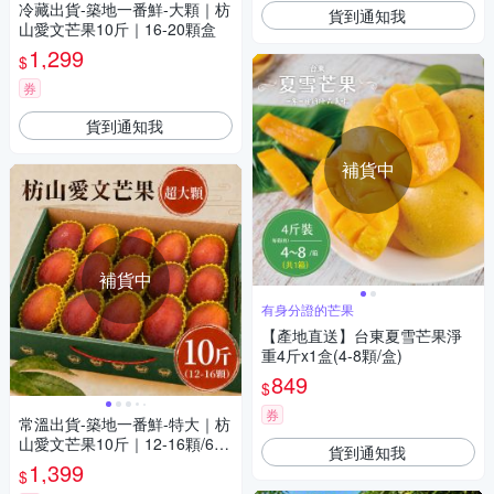
冷藏出貨-築地一番鮮-大顆｜枋
貨到通知我
山愛文芒果10斤｜16-20顆盒
1,299
$
券
貨到通知我
補貨中
補貨中
有身分證的芒果
【產地直送】台東夏雪芒果淨
重4斤x1盒(4-8顆/盒)
849
$
券
常溫出貨-築地一番鮮-特大｜枋
山愛文芒果10斤｜12-16顆/6K
貨到通知我
G/盒
1,399
$