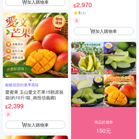
加入購物車
2,970
$
5
(
1
)
券
加入購物車
酸酸甜甜的夏季風味
愛蜜果 玉山愛文芒果15顆原裝
箱(約10斤/箱_南投信義鄉)
2,399
$
券
商品折價券
加入購物車
150元