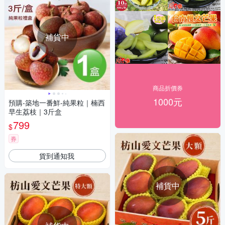
補貨中
商品折價券
1000元
預購-築地一番鮮-純果粒｜楠西
早生荔枝｜3斤盒
799
$
券
貨到通知我
補貨中