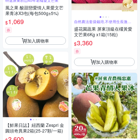
特選屏東枋山40年老欉愛文芒果
風之果 酸甜戀愛情人果愛文芒
果青冰X3包(每包500g±5%)
1,069
自然農法套袋栽培,不使用生長激素
$
催熟
盛花園蔬果 屏東頂級在欉黃愛
券
文芒果6Kg x1箱(15粒)
加入購物車
3,360
$
券
加入購物車
【鮮果日誌】紐西蘭 Zespri 金
圓頭奇異果2箱(25-27顆/一箱)
2,600