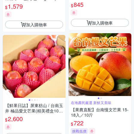
845
1,579
$
$
券
券
加入購物車
加入購物車
在地農民嚴選 新鮮又美味
【鮮果日誌】屏東枋山 / 台南玉
【果農直配】台南慢文芒果 15-
井 極品愛文芒果(精美禮盒10台
18入／10斤
斤)
2,600
$
722
$
券
挑戰低價
券