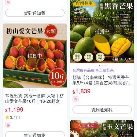
券
貨到通知我
補貨中
補貨中
台灣稀有品種 帝王級芒果
預購【台南林家】 特選黑香芒
果5斤x4箱 (烏香芒果/龍眼香/夏
季限定)
1,839
$
常溫出貨-築地一番鮮-大顆｜枋
券
山愛文芒果10斤｜16-20顆盒
1,199
貨到通知我
$
3.7
(
1
)
券
貨到通知我