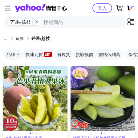
Yahoo購物中心
登入
芒果/荔枝
蔬果
芒果/荔枝
品牌
快速到貨
有現貨
挑戰低價
價格低到高
保存
在脆上爆紅青農楊忠憲
特選屏東枋山40年老欉愛文芒果