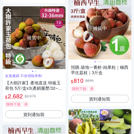
補貨中
補貨中
預購-築地一番鮮-純果粒｜楠西
早生荔枝｜3斤盒
友善農耕 不使用除草劑
810
$899
$
【大樹許家】產地直送 特級玉
荷包 5斤/盒x3(產銷履歷/32~36
限時下殺
券
mm/顆/禮盒)
2,682
$2,979
$
貨到通知我
限時下殺
券
貨到通知我