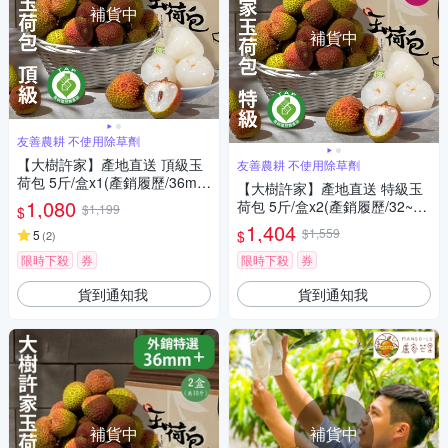
補貨中
補貨中
友善農耕 不使用除草劑
【大樹許家】產地直送 頂級玉
友善農耕 不使用除草劑
荷包 5斤/盒x1(產銷履歷/36mm
【大樹許家】產地直送 特級玉
以上/顆/禮盒)
1,080
荷包 5斤/盒x2(產銷履歷/32~36
$1,199
$
mm/顆/禮盒)
1,404
$1,559
$
5
(
2
)
限時下殺
券
限時下殺
券
貨到通知我
貨到通知我
補貨中
補貨中