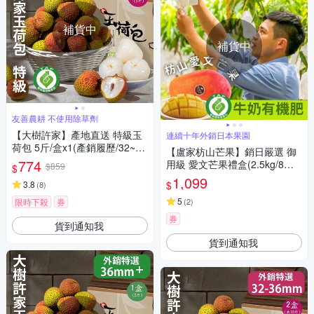
補貨中
補貨中
友善農耕 不使用除草劑
【大樹許家】產地直送 特級玉
連續十年外銷日本果園
荷包 5斤/盒x1(產銷履歷/32~36
【盧家枋山芒果】銷日嚴選 御
mm/顆/禮盒)
774
用級 愛文芒果禮盒(2.5kg/8顆/
$859
$
送禮/產銷履歷認證/郵局快捷常
1,099
$
3.8
(
8
)
溫配送)
5
限時下殺
券
(
2
)
券
貨到通知我
貨到通知我