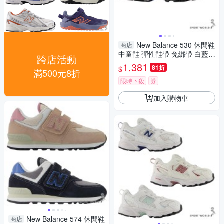
New Balance 530 休閒鞋
商店
中童鞋 彈性鞋帶 免綁帶 白藍
跨店活動
【運動世界】P5303WR-W
1,381
81折
$
滿500元8折
限時下殺
券
加入購物車
New Balance 574 休閒鞋
商店