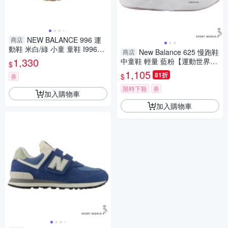
NEW BALANCE 996 運
商店
動鞋 米白/綠 小童 童鞋 I99628
New Balance 625 慢跑鞋
商店
Q-W no253
1,330
中童鞋 輕量 藍粉【運動世界】
$
PT625NP-W
1,105
81折
$
券
限時下殺
券
加入購物車
加入購物車