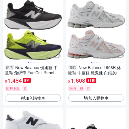
New Balance 慢跑鞋 中
New Balance 1906R 休
商店
商店
童鞋 免綁帶 FuelCell Rebel 黑/
閒鞋 中童鞋 魔鬼氈 白銀灰/白
綠【運動世界】PFCX8P5-W/P
橘紅【運動世界】PV1906CA-
1,484
1,608
8折
81折
$
$
FCX7Z6-W
W/PV1906CL-W
限時下殺
券
限時下殺
券
加入購物車
加入購物車