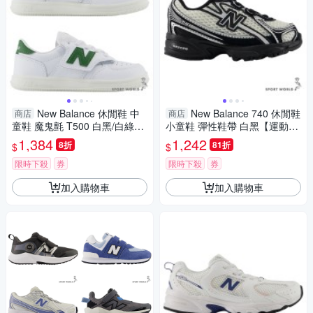
New Balance 休閒鞋 中
New Balance 740 休閒鞋
商店
商店
童鞋 魔鬼氈 T500 白黑/白綠
小童鞋 彈性鞋帶 白黑【運動世
【運動世界】PHT500CA-M/P
界】I7404RZ-W
1,384
1,242
8折
81折
$
$
HT500CC-M
限時下殺
券
限時下殺
券
加入購物車
加入購物車