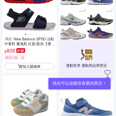
New Balance SPSD 涼鞋
商店
中童鞋 魔鬼氈 紅藍/藍灰【運動
世界】SYSPSDD1-M/SYSPSD
835
81折
$
E1-M
限時下殺
券
運動世界 運動用品專營店
加入購物車
現在可以追蹤你喜愛的商店！