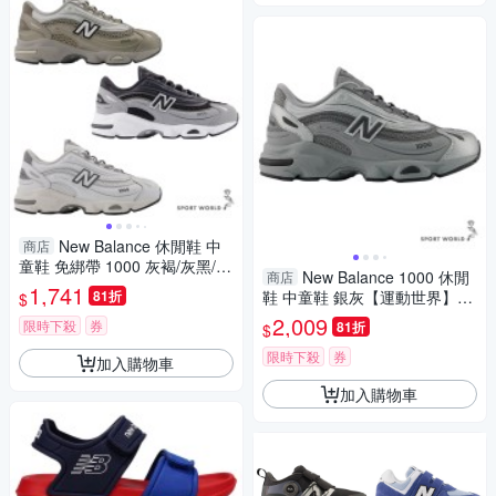
New Balance 休閒鞋 中
商店
童鞋 免綁帶 1000 灰褐/灰黑/白
New Balance 1000 休閒
商店
灰【運動世界】PV1000NK-W/
1,741
81折
鞋 中童鞋 銀灰【運動世界】P1
$
PV1000AK-W/PV1000DK-W
0002HL-W
2,009
限時下殺
券
81折
$
限時下殺
券
加入購物車
加入購物車