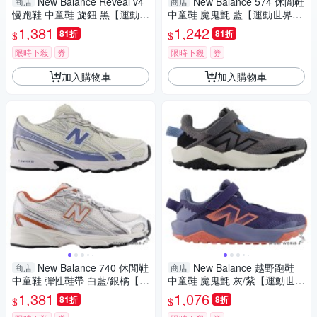
New Balance Reveal v4
New Balance 574 休閒鞋
商店
商店
慢跑鞋 中童鞋 旋鈕 黑【運動世
中童鞋 魔鬼氈 藍【運動世界】
界】PTRVLBK4-W
P5742I6-W
1,381
1,242
81折
81折
$
$
限時下殺
券
限時下殺
券
加入購物車
加入購物車
New Balance 740 休閒鞋
New Balance 越野跑鞋
商店
商店
中童鞋 彈性鞋帶 白藍/銀橘【運
中童鞋 魔鬼氈 灰/紫【運動世
動世界】P7406V1-W/P74032
界】PANTRLK6-W/PANTRLV6
1,381
1,076
81折
8折
$
$
G-W
-W