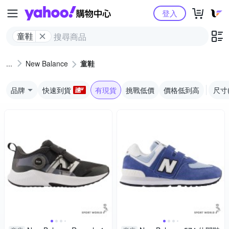
Yahoo購物中心
登入
童鞋
New Balance
童鞋
品牌
快速到貨
有現貨
挑戰低價
價格低到高
尺寸