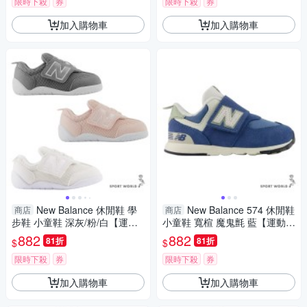
限時下殺
券
限時下殺
券
加入購物車
加入購物車
New Balance 休閒鞋 學
New Balance 574 休閒鞋
商店
商店
步鞋 小童鞋 深灰/粉/白【運動
小童鞋 寬楦 魔鬼氈 藍【運動世
世界】NW1STGR-W/NW1STP
界】NW574BLE-W
882
882
81折
81折
$
$
K-W/NW1STWR-W
限時下殺
券
限時下殺
券
加入購物車
加入購物車