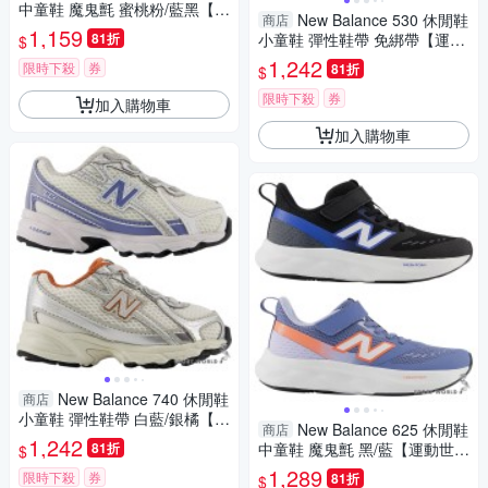
中童鞋 魔鬼氈 蜜桃粉/藍黑【運
New Balance 530 休閒鞋
商店
動世界】PV574QTC-W/PV574
1,159
81折
小童鞋 彈性鞋帶 免綁帶【運動
$
QRB-W
世界】I5304KR-W/I5306TM-
1,242
限時下殺
券
81折
$
W/I5307CJ-W
限時下殺
券
加入購物車
加入購物車
New Balance 740 休閒鞋
商店
小童鞋 彈性鞋帶 白藍/銀橘【運
New Balance 625 休閒鞋
商店
動世界】I7408VA-W/I7408JK-
1,242
81折
中童鞋 魔鬼氈 黑/藍【運動世
$
W
界】P6254ZV-W/P6253ZB-W
1,289
限時下殺
券
81折
$