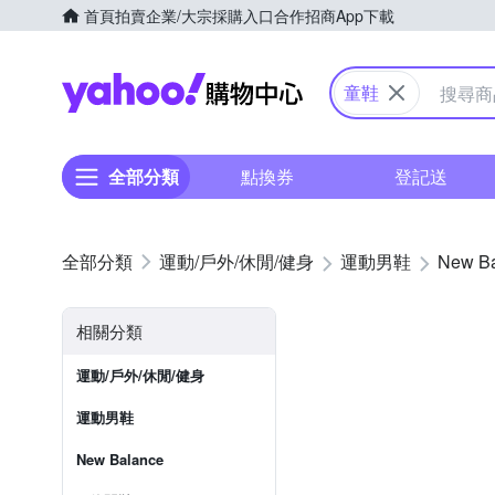
首頁
拍賣
企業/大宗採購入口
合作招商
App下載
Yahoo購物中心
童鞋
全部分類
點換券
登記送
運動/戶外/休閒/健身
運動男鞋
New B
相關分類
運動/戶外/休閒/健身
運動男鞋
New Balance