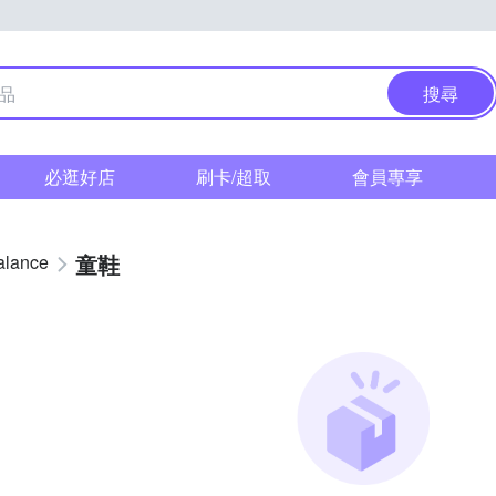
搜尋
必逛好店
刷卡/超取
會員專享
童鞋
alance