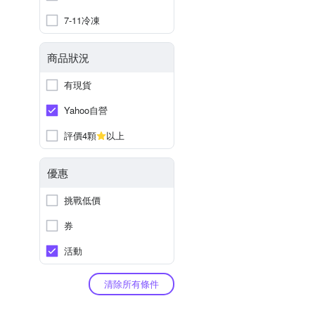
7-11冷凍
商品狀況
有現貨
Yahoo自營
評價4顆
以上
優惠
挑戰低價
券
活動
清除所有條件