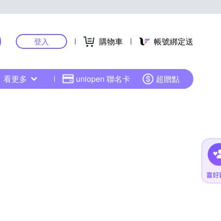
購物車
帳號綁定送
登入
看更多
uniopen 聯名卡
超贈點