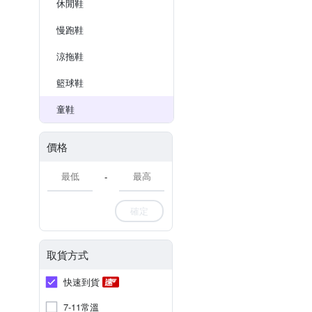
休閒鞋
慢跑鞋
涼拖鞋
籃球鞋
童鞋
價格
-
確定
取貨方式
快速到貨
7-11常溫