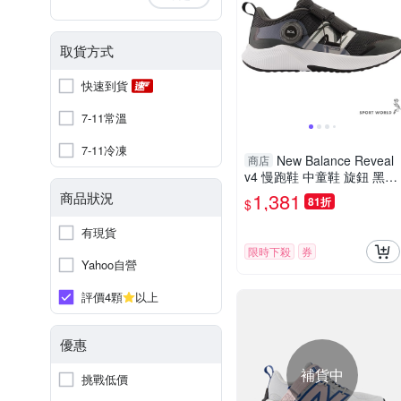
取貨方式
快速到貨
7-11常溫
7-11冷凍
New Balance Reveal
商店
v4 慢跑鞋 中童鞋 旋鈕 黑
【運動世界】PTRVLBK4-W
1,381
商品狀況
81折
$
有現貨
限時下殺
券
Yahoo自營
評價4顆
以上
優惠
補貨中
挑戰低價