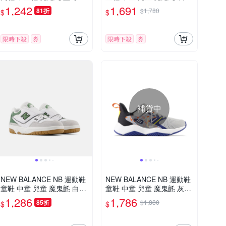
動世界】P5742I6-W
V574EVG-W楦
1,242
1,691
81折
$1,780
$
$
限時下殺
券
限時下殺
券
補貨中
NEW BALANCE NB 運動鞋
NEW BALANCE NB 運動鞋
童鞋 中童 兒童 魔鬼氈 白灰
童鞋 中童 兒童 魔鬼氈 灰藍
綠 PHB550SD-M楦
YTRAVGN2-W楦
1,286
1,786
85折
$1,880
$
$