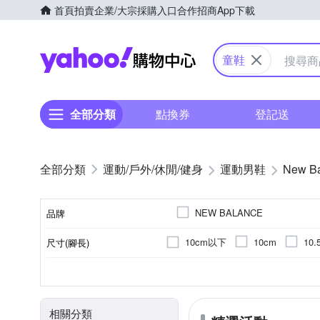
首頁
拍賣
企業/大宗採購入口
合作招商
App下載
Yahoo購物中心
童鞋
全部分類
點換券
登記送
運動/戶外/休閒/健身
運動男鞋
New B
NEW BALANCE
品牌
10cm以下
10cm
10.
尺寸(腳長)
品牌名稱
16cm
16.5cm
17cm
女童
正常
運動鞋
依吊牌標示
男童
寬楦
涼鞋/拖鞋
網布
童
顏色
適用性別
版型
款式
鞋面材質
22.5cm
23cm
23.5c
相關分類