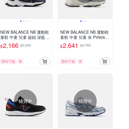
NEW BALANCE NB 運動鞋
NEW BALANCE NB 運動鞋
童鞋 中童 兒童 旋鈕 深藍 P
童鞋 中童 兒童 灰 PV9060B
TBTRBG1-W楦
A-W楦
2,166
2,641
$2,280
$2,780
$
$
限時下殺
券
限時下殺
券
補貨中
補貨中