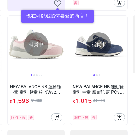
券
現在可以追蹤你喜愛的商店！
補貨中
補貨中
NEW BALANCE NB 運動鞋
NEW BALANCE NB 運動鞋
小童 童鞋 兒童 粉 NW327C
童鞋 中童 魔鬼氈 藍 PO313
K-W楦
TC2-W楦
1,596
1,015
$1,680
$1,068
$
$
限時下殺
券
限時下殺
券