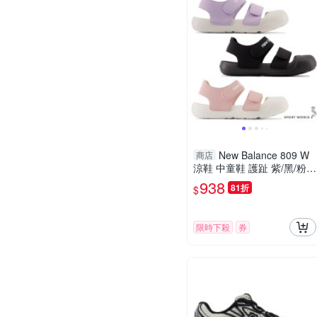
New Balance 809 W
商店
涼鞋 中童鞋 護趾 紫/黑/粉
【運動世界】YT809LC-W/Y
938
81折
$
T809BB-W/YT809PS-W
限時下殺
券