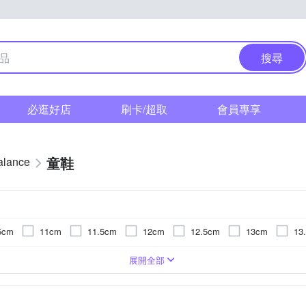
搜尋
必逛好店
刷卡/超取
會員專享
童鞋
alance
5cm
11cm
11.5cm
12cm
12.5cm
13cm
13
17.5cm
18cm
18.5cm
19cm
19.5cm
20cm
鞋
休閒鞋/ 帆布鞋
展開全部
m
24cm
24.5cm
25cm