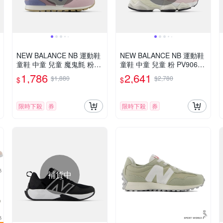
NEW BALANCE NB 運動鞋
NEW BALANCE NB 運動鞋
童鞋 中童 兒童 魔鬼氈 粉灰
童鞋 中童 兒童 粉 PV9060B
YV996RP3
E-W楦
1,786
2,641
$1,880
$2,780
$
$
限時下殺
券
限時下殺
券
補貨中