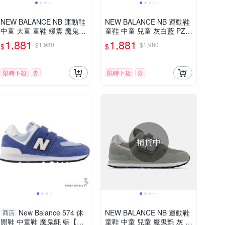
NEW BALANCE NB 運動鞋
NEW BALANCE NB 運動鞋
中童 大童 童鞋 緩震 魔鬼氈
童鞋 中童 兒童 灰白藍 PZ7
黑紅 YU650BR1-W楦
40LB-W楦
1,881
1,881
$1,980
$1,980
$
$
限時下殺
券
限時下殺
券
補貨中
New Balance 574 休
NEW BALANCE NB 運動鞋
商店
閒鞋 中童鞋 魔鬼氈 藍【運
童鞋 中童 兒童 魔鬼氈 灰 P