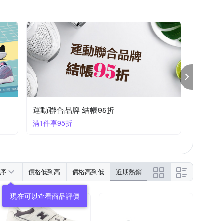
運動聯合品牌 結帳95折
滿1件享95折
序
價格低到高
價格高到低
近期熱銷