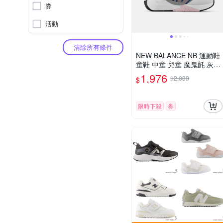
券
活動
清除所有條件
NEW BALANCE NB 運動鞋
童鞋 中童 兒童 魔鬼氈 灰粉
PTFCYSS-W楦
1,976
$2,080
$
限時下殺
券