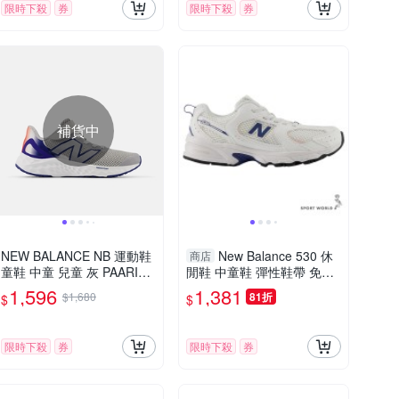
限時下殺
券
限時下殺
券
補貨中
NEW BALANCE NB 運動鞋
New Balance 530 休
商店
童鞋 中童 兒童 灰 PAARIBF
閒鞋 中童鞋 彈性鞋帶 免綁
4-W楦
帶 白藍【運動世界】P5303
1,596
1,381
$1,680
81折
$
$
WR-W
限時下殺
券
限時下殺
券