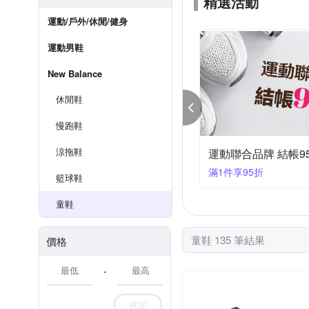
精選活動
運動/戶外/休閒/健身
運動男鞋
New Balance
休閒鞋
慢跑鞋
涼拖鞋
聯合品牌 結帳95折
運動聯合品牌 結帳9
件享95折
滿1件享95折
籃球鞋
童鞋
童鞋 135 筆結果
價格
-
確定