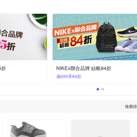
5折
NIKEx聯合品牌 結帳84折
滿490享84折
推薦排