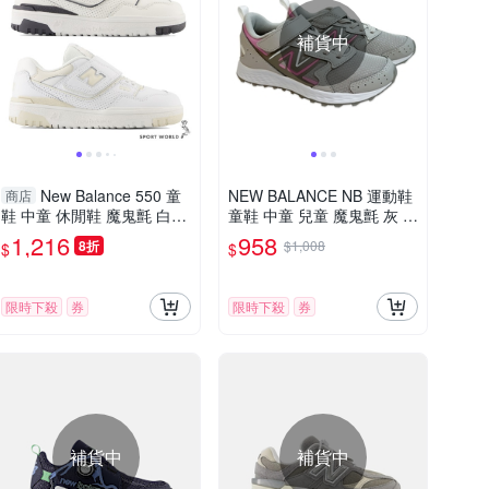
補貨中
New Balance 550 童
NEW BALANCE NB 運動鞋
商店
鞋 中童 休閒鞋 魔鬼氈 白深
童鞋 中童 兒童 魔鬼氈 灰 Y
灰/奶油白【運動世界】PHB
T650SR1-W楦
1,216
958
8折
$1,008
$
$
550BH-M/PHB550BK-M
限時下殺
券
限時下殺
券
補貨中
補貨中