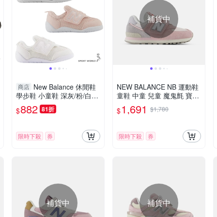
補貨中
New Balance 休閒鞋
NEW BALANCE NB 運動鞋
商店
學步鞋 小童鞋 深灰/粉/白
童鞋 中童 兒童 魔鬼氈 寶寶
【運動世界】NW1STGR-
粉 PV574BKM-W楦
882
1,691
81折
$1,780
$
$
W/NW1STPK-W/NW1STW
R-W
限時下殺
券
限時下殺
券
補貨中
補貨中