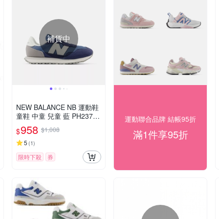
補貨中
NEW BALANCE NB 運動鞋
童鞋 中童 兒童 藍 PH237LB
運動聯合品牌 結帳95折
W-W楦
958
$1,008
$
滿1件享95折
5
(
1
)
限時下殺
券