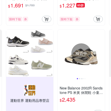
奶茶 PV574ESC-W楦
紅 PTFCYAM-W楦
1,691
1,227
$1,780
85折
$
$
限時下殺
券
限時下殺
券
補貨中
New Balance 2002R Sands
tone PS 米黃 休閒鞋 小童鞋
PV2002FA
2,435
$
運動世界 運動用品專營店