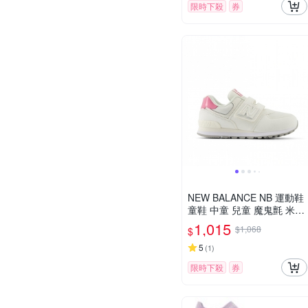
限時下殺
券
NEW BALANCE NB 運動鞋
童鞋 中童 兒童 魔鬼氈 米白
粉 PV5742BA-W楦
1,015
$1,068
$
5
(
1
)
限時下殺
券