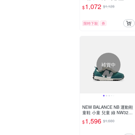
27BS-W楦
1,072
$1,128
$
限時下殺
券
補貨中
NEW BALANCE NB 運動鞋
童鞋 小童 兒童 綠 NW327B
D-W楦
1,596
$1,680
$