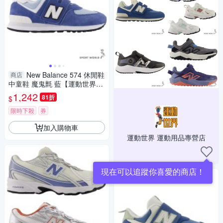
New Balance 574 休閒鞋
商店
中童鞋 魔鬼氈 藍【運動世界】
P5742I6-W
1,242
81折
$
限時下殺
券
加入購物車
運動世界 運動用品專營店
現在可以追蹤你喜愛的商店！