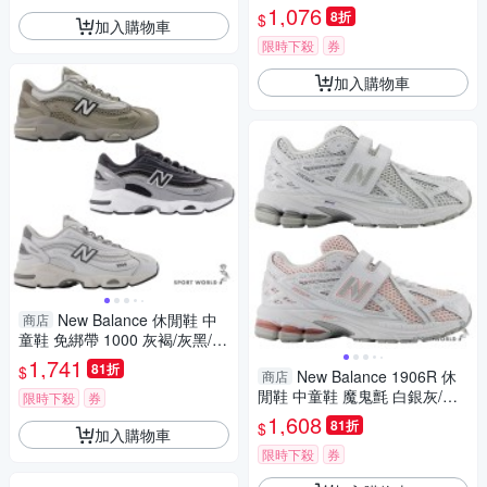
界】PANTRLK6-W/PANTRLV6
1,076
8折
$
加入購物車
-W
限時下殺
券
加入購物車
New Balance 休閒鞋 中
商店
童鞋 免綁帶 1000 灰褐/灰黑/白
灰【運動世界】PV1000NK-W/
1,741
81折
$
New Balance 1906R 休
商店
PV1000AK-W/PV1000DK-W
閒鞋 中童鞋 魔鬼氈 白銀灰/白
限時下殺
券
橘紅【運動世界】PV1906CA-
1,608
81折
$
加入購物車
W/PV1906CL-W
限時下殺
券