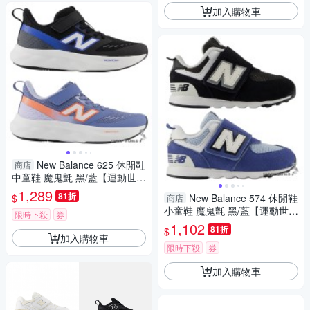
加入購物車
New Balance 625 休閒鞋
商店
中童鞋 魔鬼氈 黑/藍【運動世
界】P6254ZV-W/P6253ZB-W
1,289
81折
$
New Balance 574 休閒鞋
商店
小童鞋 魔鬼氈 黑/藍【運動世
限時下殺
券
界】I5744AG-W/I57470V-W
1,102
81折
$
加入購物車
限時下殺
券
加入購物車