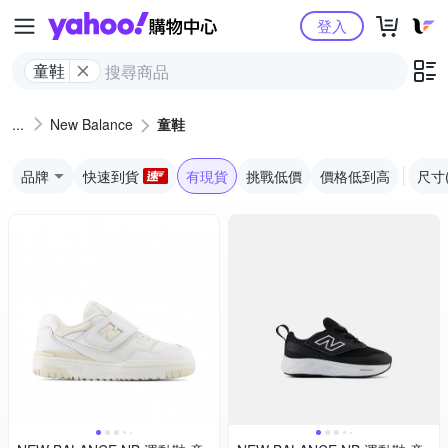
Yahoo購物中心
登入
童鞋
New Balance
童鞋
品牌
快速到貨
有現貨
挑戰低價
價格低到高
尺寸