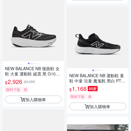
NEW BALANCE NB 慢跑鞋 女
鞋 大童 運動鞋 緩震 黑 G1080
NEW BALANCE NB 運動鞋 童
B14
2,926
鞋 中童 兒童 魔鬼氈 黑白 PT62
$3,080
$
5BK-W楦
1,168
85折
$
限時下殺
券
限時下殺
券
加入購物車
加入購物車