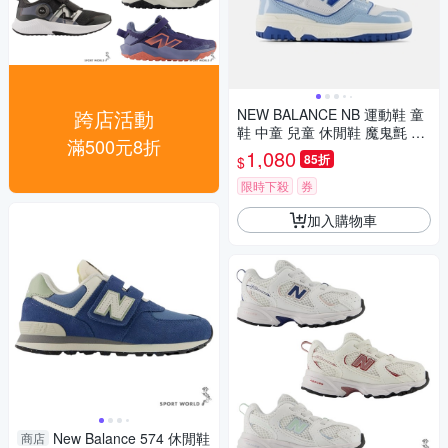
跨店活動
NEW BALANCE NB 運動鞋 童
鞋 中童 兒童 休閒鞋 魔鬼氈 藍
滿500元8折
白 PHB550KE-M楦
1,080
85折
$
限時下殺
券
加入購物車
New Balance 574 休閒鞋
商店