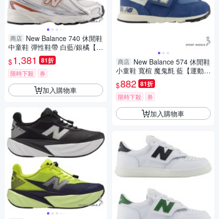
New Balance 740 休閒鞋
商店
中童鞋 彈性鞋帶 白藍/銀橘【運
動世界】P7406V1-W/P74032
1,381
81折
$
New Balance 574 休閒鞋
商店
G-W
小童鞋 寬楦 魔鬼氈 藍【運動世
限時下殺
券
界】NW574BLE-W
882
81折
$
加入購物車
限時下殺
券
加入購物車