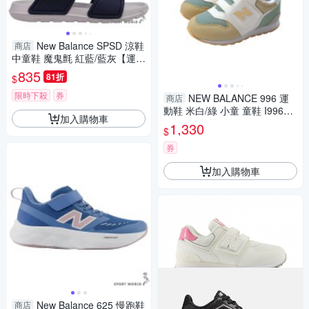
New Balance SPSD 涼鞋
商店
中童鞋 魔鬼氈 紅藍/藍灰【運動
世界】SYSPSDD1-M/SYSPSD
835
81折
$
E1-M
限時下殺
券
NEW BALANCE 996 運
商店
動鞋 米白/綠 小童 童鞋 I99628
加入購物車
Q-W no253
1,330
$
券
加入購物車
New Balance 625 慢跑鞋
商店