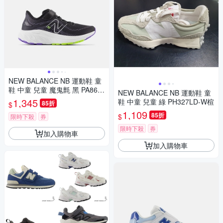
NEW BALANCE NB 運動鞋 童
鞋 中童 兒童 魔鬼氈 黑 PA860
NEW BALANCE NB 運動鞋 童
Q13-W楦
1,345
鞋 中童 兒童 綠 PH327LD-W楦
85折
$
1,109
85折
$
限時下殺
券
限時下殺
券
加入購物車
加入購物車