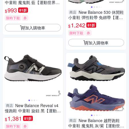
中童鞋 魔鬼氈 藍【運動世界】
PV574BLE-W
993
81折
$
New Balance 530 休閒鞋
商店
小童鞋 彈性鞋帶 免綁帶【運動
限時下殺
券
世界】I5304KR-W/I5306TM-
1,242
81折
$
加入購物車
W/I5307CJ-W
限時下殺
券
加入購物車
New Balance Reveal v4
商店
慢跑鞋 中童鞋 旋鈕 黑【運動世
界】PTRVLBK4-W
1,381
81折
$
New Balance 越野跑鞋
商店
中童鞋 魔鬼氈 灰/紫【運動世
限時下殺
券