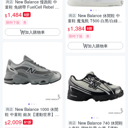
New Balance 慢跑鞋 中
商店
童鞋 免綁帶 FuelCell Rebel 黑/
綠【運動世界】PFCX8P5-W/P
1,484
8折
$
New Balance 休閒鞋 中
商店
FCX7Z6-W
童鞋 魔鬼氈 T500 白黑/白綠
限時下殺
券
【運動世界】PHT500CA-M/P
1,384
8折
$
HT500CC-M
加入購物車
限時下殺
券
加入購物車
New Balance 1000 休閒
商店
鞋 中童鞋 銀灰【運動世界】P1
0002HL-W
2,009
81折
$
New Balance 740 休閒鞋
商店