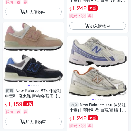
小童鞋 彈性鞋帶 白黑【運動世
限時下殺
券
界】I7404RZ-W
1,242
81折
$
加入購物車
限時下殺
券
加入購物車
New Balance 574 休閒鞋
商店
中童鞋 魔鬼氈 蜜桃粉/藍黑【運
動世界】PV574QTC-W/PV574
1,159
81折
$
New Balance 740 休閒鞋
商店
QRB-W
小童鞋 彈性鞋帶 白藍/銀橘【運
限時下殺
券
動世界】I7408VA-W/I7408JK-
1,242
81折
$
W
加入購物車
限時下殺
券