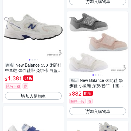
加入購物車
New Balance 530 休閒鞋
商店
中童鞋 彈性鞋帶 免綁帶 白藍
【運動世界】P5303WR-W
1,381
81折
$
New Balance 休閒鞋 學
商店
步鞋 小童鞋 深灰/粉/白【運動
限時下殺
券
世界】NW1STGR-W/NW1STP
882
81折
$
加入購物車
K-W/NW1STWR-W
限時下殺
券
加入購物車