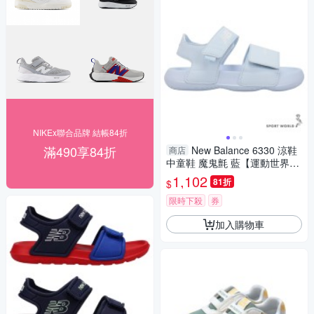
NIKEx聯合品牌 結帳84折
滿490享84折
New Balance 6330 涼鞋
商店
中童鞋 魔鬼氈 藍【運動世界】
Y63301ZX-M
1,102
81折
$
限時下殺
券
加入購物車