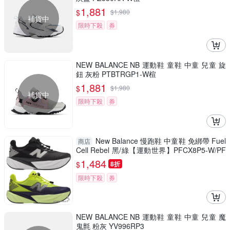
1,881
$
$
1,980
補貨中
限時下殺
券
NEW BALANCE NB 運動鞋 童鞋 中童 兒童 旋
鈕 灰粉 PTBTRGP1-W楦
1,881
$
$
1,980
補貨中
限時下殺
券
New Balance 慢跑鞋 中童鞋 免綁帶 Fuel
商店
Cell Rebel 黑/綠【運動世界】PFCX8P5-W/PF
CX7Z6-W
1,484
$
8折
限時下殺
券
NEW BALANCE NB 運動鞋 童鞋 中童 兒童 魔
鬼氈 粉灰 YV996RP3