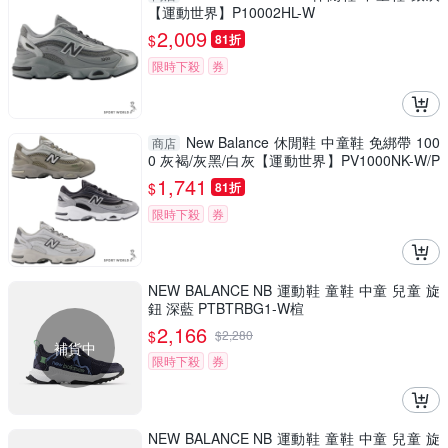
【運動世界】P10002HL-W
2,009
$
81折
限時下殺
券
New Balance 休閒鞋 中童鞋 免綁帶 100
商店
0 灰褐/灰黑/白灰【運動世界】PV1000NK-W/P
V1000AK-W/PV1000DK-W
1,741
$
81折
限時下殺
券
NEW BALANCE NB 運動鞋 童鞋 中童 兒童 旋
鈕 深藍 PTBTRBG1-W楦
2,166
$
$
2,280
補貨中
限時下殺
券
NEW BALANCE NB 運動鞋 童鞋 中童 兒童 旋