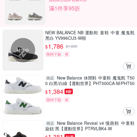
滿1件享95折
NEW BALANCE NB 運動鞋 童鞋 中童 魔鬼氈
黑白 YV996CU3-W楦
1,786
$
$
1,880
補貨中
限時下殺
券
New Balance 休閒鞋 中童鞋 魔鬼氈 T50
商店
0 白黑/白綠【運動世界】PHT500CA-M/PHT50
0CC-M
1,384
$
8折
限時下殺
券
New Balance Reveal v4 慢跑鞋 中童鞋
商店
旋鈕 黑【運動世界】PTRVLBK4-W
1,381
81折