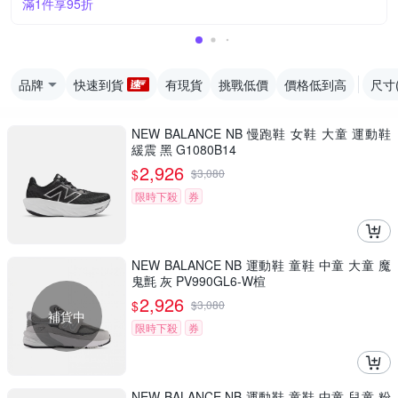
滿1件享95折
品牌
快速到貨
有現貨
挑戰低價
價格低到高
尺寸
NEW BALANCE NB 慢跑鞋 女鞋 大童 運動鞋
緩震 黑 G1080B14
2,926
$
$
3,080
限時下殺
券
NEW BALANCE NB 運動鞋 童鞋 中童 大童 魔
鬼氈 灰 PV990GL6-W楦
2,926
$
$
3,080
補貨中
限時下殺
券
NEW BALANCE NB 運動鞋 童鞋 中童 兒童 粉