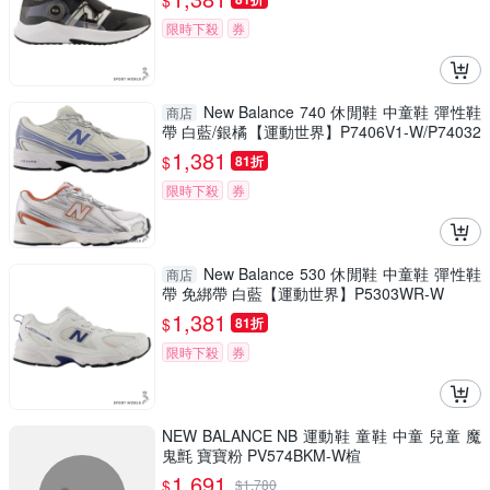
$
限時下殺
券
New Balance 740 休閒鞋 中童鞋 彈性鞋
商店
帶 白藍/銀橘【運動世界】P7406V1-W/P74032
G-W
1,381
$
81折
限時下殺
券
New Balance 530 休閒鞋 中童鞋 彈性鞋
商店
帶 免綁帶 白藍【運動世界】P5303WR-W
1,381
$
81折
限時下殺
券
NEW BALANCE NB 運動鞋 童鞋 中童 兒童 魔
鬼氈 寶寶粉 PV574BKM-W楦
1,691
$
$
1,780