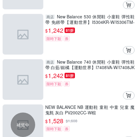
New Balance 530 休閒鞋 小童鞋 彈性鞋
商店
帶 免綁帶【運動世界】I5304KR-W/I5306TM-
W/I5307CJ-W
1,242
$
81折
限時下殺
券
New Balance 740 休閒鞋 小童鞋 彈性鞋
商店
帶 白藍/銀橘【運動世界】I7408VA-W/I7408JK
-W
1,242
$
81折
限時下殺
券
NEW BALANCE NB 運動鞋 童鞋 中童 兒童 魔
鬼氈 灰白 PV2002CC-W楦
1,528
$
$
1,608
補貨中
限時下殺
券