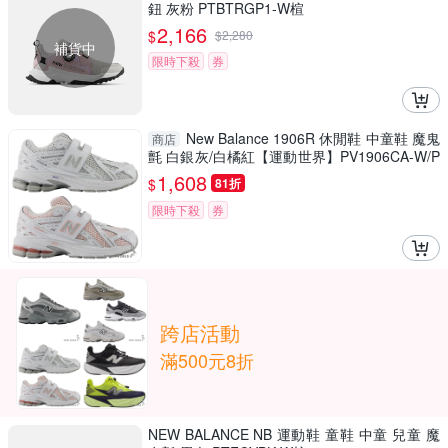
鈕 灰粉 PTBTRGP1-W楦
2,166
$
$
2,280
補貨中
限時下殺
券
New Balance 1906R 休閒鞋 中童鞋 魔鬼
商店
氈 白銀灰/白橘紅【運動世界】PV1906CA-W/P
V1906CL-W
1,608
$
81折
限時下殺
券
跨店活動
滿500元8折
NEW BALANCE NB 運動鞋 童鞋 中童 兒童 魔