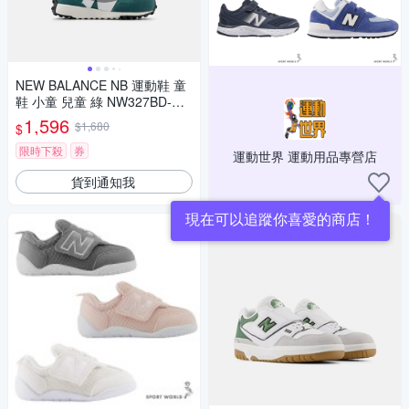
NEW BALANCE NB 運動鞋 童
鞋 小童 兒童 綠 NW327BD-W
楦
1,596
$1,680
$
限時下殺
券
運動世界 運動用品專營店
貨到通知我
現在可以追蹤你喜愛的商店！