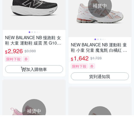
補貨中
NEW BALANCE NB 慢跑鞋 女
鞋 大童 運動鞋 緩震 黑 G1080
NEW BALANCE NB 運動鞋 童
B14
2,926
鞋 小童 兒童 魔鬼氈 白橘紅 PV
$3,080
$
1906CL-W楦
1,642
$1,728
$
限時下殺
券
限時下殺
券
加入購物車
貨到通知我
補貨中
補貨中