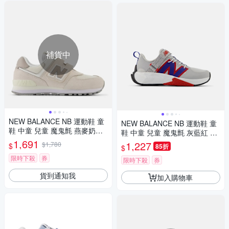
補貨中
NEW BALANCE NB 運動鞋 童
NEW BALANCE NB 運動鞋 童
鞋 中童 兒童 魔鬼氈 燕麥奶茶
鞋 中童 兒童 魔鬼氈 灰藍紅 PT
PV574ESC-W楦
1,691
FCYAM-W楦
1,227
$1,780
$
85折
$
限時下殺
券
限時下殺
券
貨到通知我
加入購物車