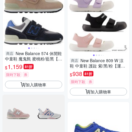
New Balance 574 休閒鞋
商店
中童鞋 魔鬼氈 蜜桃粉/藍黑【運
New Balance 809 W 涼
商店
動世界】PV574QTC-W/PV574
1,159
鞋 中童鞋 護趾 紫/黑/粉【運動
81折
$
QRB-W
世界】YT809LC-W/YT809BB-
938
81折
$
限時下殺
券
W/YT809PS-W
限時下殺
券
加入購物車
加入購物車