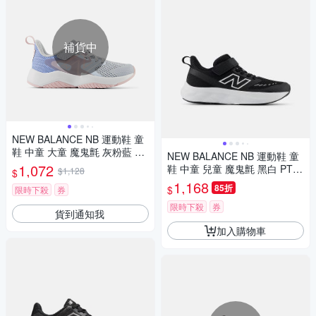
補貨中
NEW BALANCE NB 運動鞋 童
鞋 中童 大童 魔鬼氈 灰粉藍 YT
NEW BALANCE NB 運動鞋 童
RAVAG2-W楦
1,072
鞋 中童 兒童 魔鬼氈 黑白 PT62
$1,128
$
5BK-W楦
1,168
85折
$
限時下殺
券
限時下殺
券
貨到通知我
加入購物車