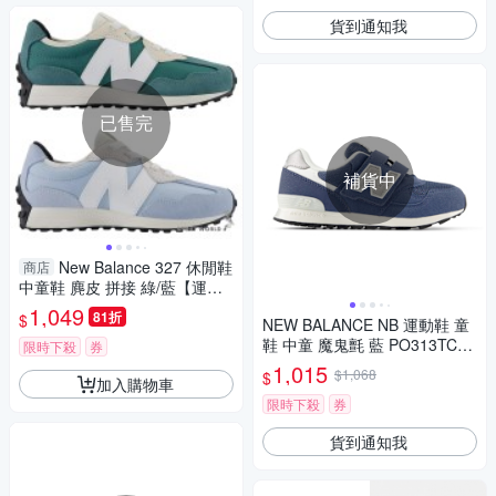
貨到通知我
已售完
補貨中
New Balance 327 休閒鞋
商店
中童鞋 麂皮 拼接 綠/藍【運動
世界】PH327BD-W/PH327BS-
1,049
81折
$
NEW BALANCE NB 運動鞋 童
W
鞋 中童 魔鬼氈 藍 PO313TC2-
限時下殺
券
W楦
1,015
$1,068
$
加入購物車
限時下殺
券
貨到通知我