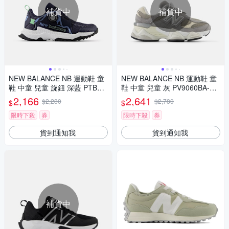
補貨中
補貨中
NEW BALANCE NB 運動鞋 童
NEW BALANCE NB 運動鞋 童
鞋 中童 兒童 旋鈕 深藍 PTBTR
鞋 中童 兒童 灰 PV9060BA-W
BG1-W楦
楦
2,166
2,641
$2,280
$2,780
$
$
限時下殺
券
限時下殺
券
貨到通知我
貨到通知我
補貨中