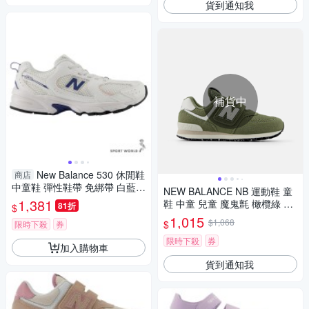
貨到通知我
補貨中
New Balance 530 休閒鞋
商店
中童鞋 彈性鞋帶 免綁帶 白藍
NEW BALANCE NB 運動鞋 童
【運動世界】P5303WR-W
1,381
鞋 中童 兒童 魔鬼氈 橄欖綠 PV
81折
$
574GCE-W楦
1,015
$1,068
$
限時下殺
券
限時下殺
券
加入購物車
貨到通知我