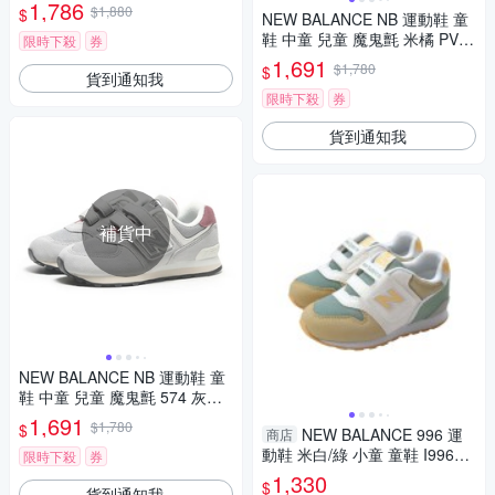
W楦
1,786
$1,880
$
NEW BALANCE NB 運動鞋 童
鞋 中童 兒童 魔鬼氈 米橘 PV57
限時下殺
券
4HBO-W楦
1,691
$1,780
$
貨到通知我
限時下殺
券
貨到通知我
補貨中
NEW BALANCE NB 運動鞋 童
鞋 中童 兒童 魔鬼氈 574 灰紅
PV574KBR-W楦
1,691
$1,780
$
NEW BALANCE 996 運
商店
動鞋 米白/綠 小童 童鞋 I99628
限時下殺
券
Q-W no253
1,330
$
貨到通知我