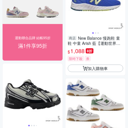
運動聯合品牌 結帳95折
New Balance 慢跑鞋 童
商店
鞋 中童 Arish 藍【運動世界】Y
滿1件享95折
AARIGV-W
1,088
8折
$
限時下殺
券
加入購物車