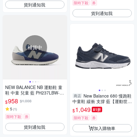
限時下殺
券
貨到通知我
貨到通知我
補貨中
NEW BALANCE NB 運動鞋 童
鞋 中童 兒童 藍 PH237LBW-W
New Balance 680 慢跑鞋
商店
楦
958
$1,008
中童鞋 緩衝 支撐 藍【運動世
$
界】YA680IW6-W
1,049
5
(
1
)
81折
$
限時下殺
券
限時下殺
券
貨到通知我
加入購物車