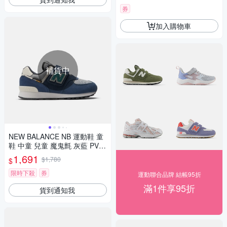
券
加入購物車
補貨中
NEW BALANCE NB 運動鞋 童
鞋 中童 兒童 魔鬼氈 灰藍 PV57
4SOA-W楦
1,691
$1,780
$
限時下殺
券
運動聯合品牌 結帳95折
滿1件享95折
貨到通知我