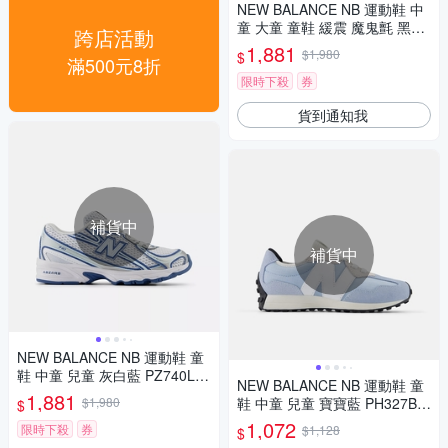
NEW BALANCE NB 運動鞋 中
童 大童 童鞋 緩震 魔鬼氈 黑紅
跨店活動
YU650BR1-W楦
1,881
$1,980
$
滿500元8折
限時下殺
券
貨到通知我
補貨中
補貨中
NEW BALANCE NB 運動鞋 童
鞋 中童 兒童 灰白藍 PZ740LB-
NEW BALANCE NB 運動鞋 童
W楦
1,881
$1,980
鞋 中童 兒童 寶寶藍 PH327BS-
$
W楦
1,072
限時下殺
券
$1,128
$