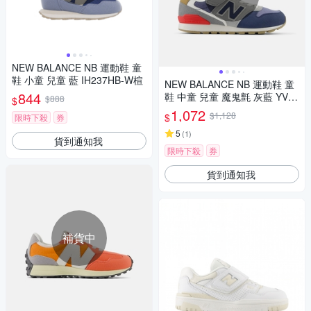
NEW BALANCE NB 運動鞋 童
鞋 小童 兒童 藍 IH237HB-W楦
NEW BALANCE NB 運動鞋 童
844
鞋 中童 兒童 魔鬼氈 灰藍 YV99
$888
$
6RN3
1,072
$1,128
$
限時下殺
券
5
(
1
)
貨到通知我
限時下殺
券
貨到通知我
補貨中