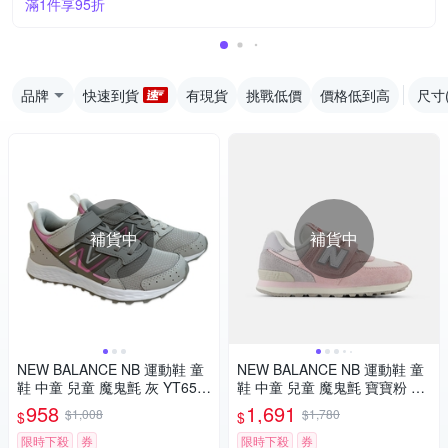
滿1件享95折
品牌
快速到貨
有現貨
挑戰低價
價格低到高
尺寸
補貨中
補貨中
NEW BALANCE NB 運動鞋 童
NEW BALANCE NB 運動鞋 童
鞋 中童 兒童 魔鬼氈 灰 YT650
鞋 中童 兒童 魔鬼氈 寶寶粉 PV
SR1-W楦
574BKM-W楦
958
1,691
$1,008
$1,780
$
$
限時下殺
券
限時下殺
券