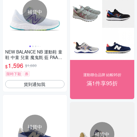
補貨中
NEW BALANCE NB 運動鞋 童
鞋 中童 兒童 魔鬼氈 藍 PAARII
E4-W楦
1,596
$1,680
$
限時下殺
券
運動聯合品牌 結帳95折
滿1件享95折
貨到通知我
補貨中
補貨中