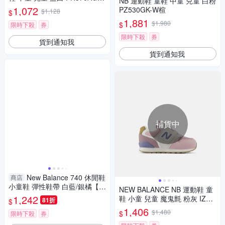
NB 運動鞋 童鞋 中童 兒童 白粉
W楦
1,072
PZ530GK-W楦
$1,128
$
1,881
$1,980
$
限時下殺
券
限時下殺
券
貨到通知我
貨到通知我
補貨中
New Balance 740 休閒鞋
商店
小童鞋 彈性鞋帶 白藍/銀橘【運
NEW BALANCE NB 運動鞋 童
動世界】I7408VA-W/I7408JK-
1,242
鞋 小童 兒童 魔鬼氈 粉灰 IZ99
81折
$
W
6RP3
1,406
$1,480
$
限時下殺
券