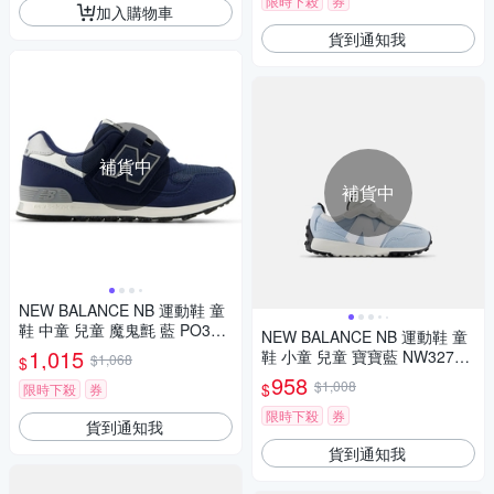
限時下殺
券
加入購物車
貨到通知我
補貨中
補貨中
NEW BALANCE NB 運動鞋 童
鞋 中童 兒童 魔鬼氈 藍 PO313
NEW BALANCE NB 運動鞋 童
AA2-W楦
1,015
鞋 小童 兒童 寶寶藍 NW327BS
$1,068
$
-W楦
958
$1,008
$
限時下殺
券
限時下殺
券
貨到通知我
貨到通知我