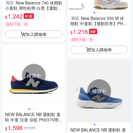
New Balance 740 休閒鞋
商店
小童鞋 彈性鞋帶 白黑【運動世
界】I7404RZ-W
1,242
81折
$
New Balance 550 M 休
商店
閒鞋 中童鞋【運動世界】PHB5
限時下殺
券
50SA/PHB550SD/PHB550SF/
1,216
8折
$
加入購物車
PHB550SK
限時下殺
券
加入購物車
補貨中
補貨中
NEW BALANCE NB 運動鞋 童
鞋 中童 兒童 深藍 PH237VIB-
W楦
1,596
$1,680
$
NEW BALANCE NB 運動鞋 童