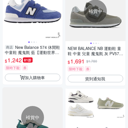
補貨中
New Balance 574 休閒鞋
商店
NEW BALANCE NB 運動鞋 童
中童鞋 魔鬼氈 藍【運動世界】
鞋 中童 兒童 魔鬼氈 灰 PV574
P5742I6-W
1,242
EVG-W楦
1,691
81折
$
$1,780
$
限時下殺
券
限時下殺
券
加入購物車
貨到通知我
補貨中