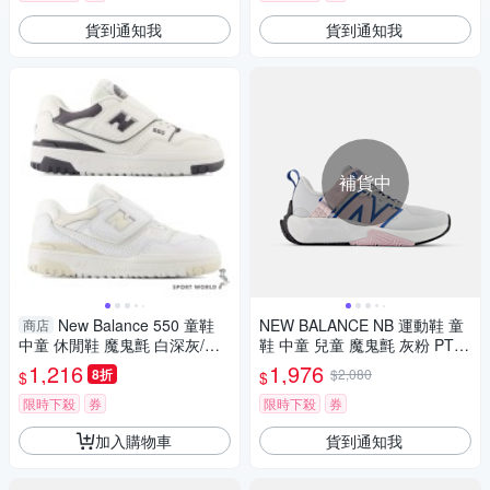
貨到通知我
貨到通知我
補貨中
New Balance 550 童鞋
NEW BALANCE NB 運動鞋 童
商店
中童 休閒鞋 魔鬼氈 白深灰/奶
鞋 中童 兒童 魔鬼氈 灰粉 PTF
油白【運動世界】PHB550BH-
CYSS-W楦
1,216
1,976
8折
$2,080
$
$
M/PHB550BK-M
限時下殺
券
限時下殺
券
加入購物車
貨到通知我