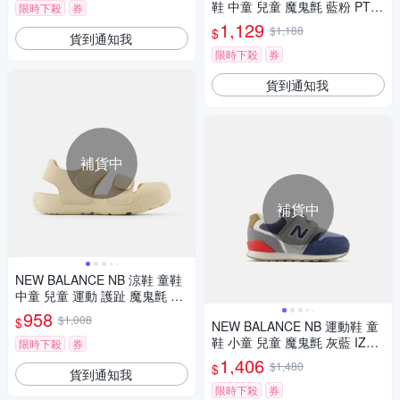
鞋 中童 兒童 魔鬼氈 藍粉 PT62
限時下殺
券
5NP-W楦
1,129
$1,188
$
貨到通知我
限時下殺
券
貨到通知我
補貨中
補貨中
NEW BALANCE NB 涼鞋 童鞋
中童 兒童 運動 護趾 魔鬼氈 米
色 YT809SS-W楦
958
$1,008
$
NEW BALANCE NB 運動鞋 童
鞋 小童 兒童 魔鬼氈 灰藍 IZ99
限時下殺
券
6RN3
1,406
$1,480
$
貨到通知我
限時下殺
券