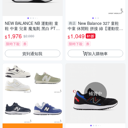
NEW BALANCE NB 運動鞋 童
New Balance 327 童鞋
商店
鞋 中童 兒童 魔鬼氈 黑白 PTF
中童 休閒鞋 拼接 綠【運動世
CYBK-W楦
界】PH327LD-W
1,976
1,049
$2,080
81折
$
$
限時下殺
券
限時下殺
券
貨到通知我
加入購物車
補貨中