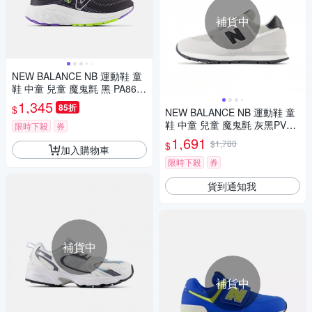
補貨中
NEW BALANCE NB 運動鞋 童
鞋 中童 兒童 魔鬼氈 黑 PA860
Q13-W楦
1,345
85折
$
NEW BALANCE NB 運動鞋 童
鞋 中童 兒童 魔鬼氈 灰黑PV57
限時下殺
券
4DMG-W楦
1,691
$1,780
$
加入購物車
限時下殺
券
貨到通知我
補貨中
補貨中