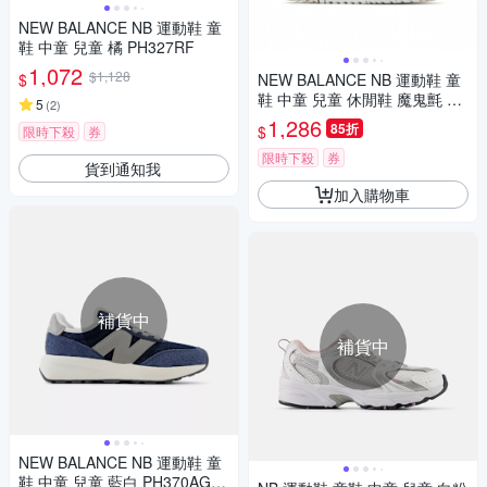
NEW BALANCE NB 運動鞋 童
鞋 中童 兒童 橘 PH327RF
1,072
$1,128
$
NEW BALANCE NB 運動鞋 童
鞋 中童 兒童 休閒鞋 魔鬼氈 奶
5
(
2
)
油白 PHB550BK-M楦
1,286
85折
$
限時下殺
券
限時下殺
券
貨到通知我
加入購物車
補貨中
補貨中
NEW BALANCE NB 運動鞋 童
鞋 中童 兒童 藍白 PH370AG-