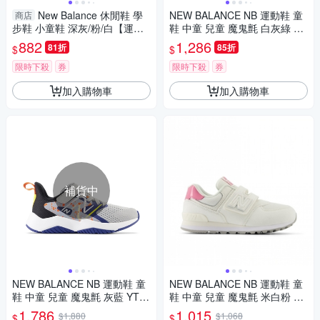
New Balance 休閒鞋 學
NEW BALANCE NB 運動鞋 童
商店
步鞋 小童鞋 深灰/粉/白【運動
鞋 中童 兒童 魔鬼氈 白灰綠 PH
世界】NW1STGR-W/NW1STP
B550SD-M楦
882
1,286
81折
85折
$
$
K-W/NW1STWR-W
限時下殺
券
限時下殺
券
加入購物車
加入購物車
補貨中
NEW BALANCE NB 運動鞋 童
NEW BALANCE NB 運動鞋 童
鞋 中童 兒童 魔鬼氈 灰藍 YTR
鞋 中童 兒童 魔鬼氈 米白粉 PV
AVGN2-W楦
5742BA-W楦
1,786
1,015
$1,880
$1,068
$
$