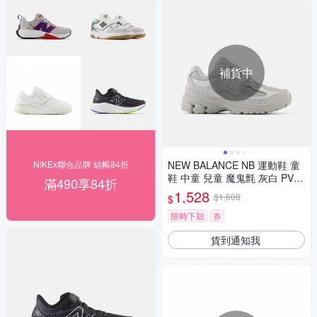
補貨中
NIKEx聯合品牌 結帳84折
NEW BALANCE NB 運動鞋 童
鞋 中童 兒童 魔鬼氈 灰白 PV20
滿490享84折
02CC-W楦
1,528
$1,608
$
限時下殺
券
貨到通知我