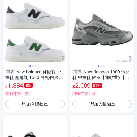
New Balance 休閒鞋 中
New Balance 1000 休閒
商店
商店
童鞋 魔鬼氈 T500 白黑/白綠
鞋 中童鞋 銀灰【運動世界】P1
【運動世界】PHT500CA-M/P
0002HL-W
1,384
2,009
8折
81折
$
$
HT500CC-M
限時下殺
券
限時下殺
券
加入購物車
加入購物車