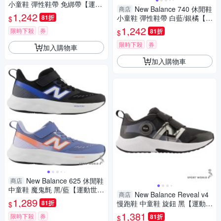
小童鞋 彈性鞋帶 免綁帶【運動
New Balance 740 休閒鞋
商店
世界】I5304KR-W/I5306TM-
1,242
81折
小童鞋 彈性鞋帶 白藍/銀橘【運
$
W/I5307CJ-W
動世界】I7408VA-W/I7408JK-
1,242
限時下殺
券
81折
$
W
限時下殺
券
加入購物車
加入購物車
New Balance 625 休閒鞋
商店
中童鞋 魔鬼氈 黑/藍【運動世
New Balance Reveal v4
商店
界】P6254ZV-W/P6253ZB-W
1,289
81折
慢跑鞋 中童鞋 旋鈕 黑【運動世
$
界】PTRVLBK4-W
1,381
限時下殺
券
81折
$