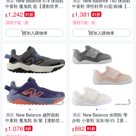
New Balance 574 休閒鞋
New Balance 740 休閒鞋
商店
商店
中童鞋 魔鬼氈 藍【運動世界】
中童鞋 彈性鞋帶 白藍/銀橘【運
P5742I6-W
動世界】P7406V1-W/P74032
1,242
1,381
81折
81折
$
$
G-W
限時下殺
券
限時下殺
券
加入購物車
加入購物車
New Balance 越野跑鞋
New Balance 休閒鞋 學
商店
商店
中童鞋 魔鬼氈 灰/紫【運動世
步鞋 小童鞋 深灰/粉/白【運動
界】PANTRLK6-W/PANTRLV6
世界】NW1STGR-W/NW1STP
1,076
882
8折
81折
$
$
-W
K-W/NW1STWR-W