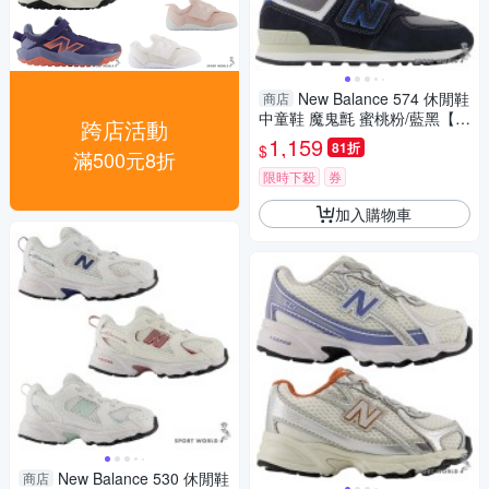
New Balance 574 休閒鞋
商店
中童鞋 魔鬼氈 蜜桃粉/藍黑【運
跨店活動
動世界】PV574QTC-W/PV574
1,159
81折
$
滿500元8折
QRB-W
限時下殺
券
加入購物車
New Balance 530 休閒鞋
商店