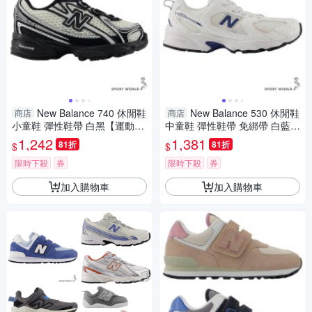
New Balance 740 休閒鞋
New Balance 530 休閒鞋
商店
商店
小童鞋 彈性鞋帶 白黑【運動世
中童鞋 彈性鞋帶 免綁帶 白藍
界】I7404RZ-W
【運動世界】P5303WR-W
1,242
1,381
81折
81折
$
$
限時下殺
券
限時下殺
券
加入購物車
加入購物車