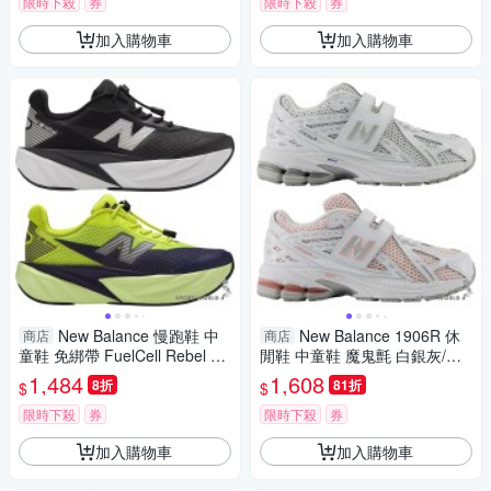
限時下殺
券
限時下殺
券
加入購物車
加入購物車
New Balance 慢跑鞋 中
New Balance 1906R 休
商店
商店
童鞋 免綁帶 FuelCell Rebel 黑/
閒鞋 中童鞋 魔鬼氈 白銀灰/白
綠【運動世界】PFCX8P5-W/P
橘紅【運動世界】PV1906CA-
1,484
1,608
8折
81折
$
$
FCX7Z6-W
W/PV1906CL-W
限時下殺
券
限時下殺
券
加入購物車
加入購物車