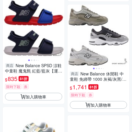
New Balance SPSD 涼鞋
商店
中童鞋 魔鬼氈 紅藍/藍灰【運動
New Balance 休閒鞋 中
商店
世界】SYSPSDD1-M/SYSPSD
835
81折
童鞋 免綁帶 1000 灰褐/灰黑/白
$
E1-M
灰【運動世界】PV1000NK-W/
1,741
限時下殺
券
81折
$
PV1000AK-W/PV1000DK-W
限時下殺
券
加入購物車
加入購物車