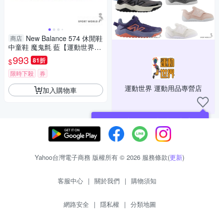
New Balance 574 休閒鞋
商店
中童鞋 魔鬼氈 藍【運動世界】
PV574BLE-W
993
81折
$
限時下殺
券
運動世界 運動用品專營店
加入購物車
現在可以追蹤你喜愛的商店！
Yahoo台灣電子商務 版權所有 © 2026 服務條款(
更新
)
客服中心
|
關於我們
|
購物須知
網路安全
|
隱私權
|
分類地圖