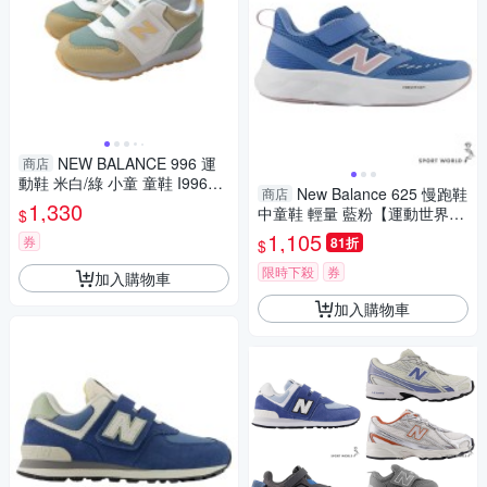
NEW BALANCE 996 運
商店
動鞋 米白/綠 小童 童鞋 I99628
New Balance 625 慢跑鞋
商店
Q-W no253
1,330
中童鞋 輕量 藍粉【運動世界】
$
PT625NP-W
1,105
券
81折
$
限時下殺
券
加入購物車
加入購物車