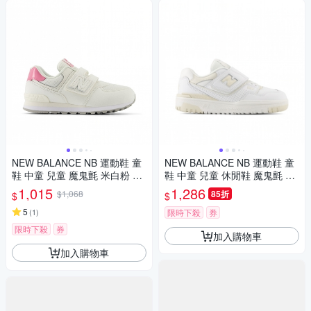
NEW BALANCE NB 運動鞋 童
NEW BALANCE NB 運動鞋 童
鞋 中童 兒童 魔鬼氈 米白粉 PV
鞋 中童 兒童 休閒鞋 魔鬼氈 奶
5742BA-W楦
油白 PHB550BK-M楦
1,015
1,286
$1,068
85折
$
$
5
(
1
)
限時下殺
券
限時下殺
券
加入購物車
加入購物車