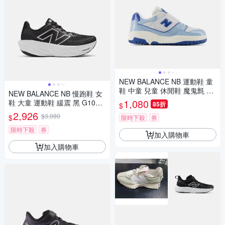
NEW BALANCE NB 運動鞋 童
鞋 中童 兒童 休閒鞋 魔鬼氈 藍
NEW BALANCE NB 慢跑鞋 女
白 PHB550KE-M楦
1,080
鞋 大童 運動鞋 緩震 黑 G1080
85折
$
B14
2,926
$3,080
$
限時下殺
券
限時下殺
券
加入購物車
加入購物車