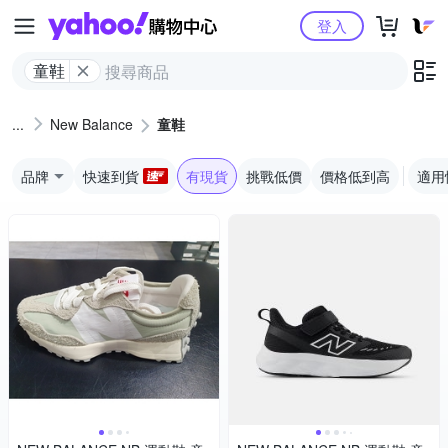
Yahoo購物中心
登入
童鞋
New Balance
童鞋
品牌
快速到貨
有現貨
挑戰低價
價格低到高
適用