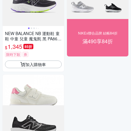
NEW BALANCE NB 運動鞋 童
NIKEx聯合品牌 結帳84折
鞋 中童 兒童 魔鬼氈 黑 PA860
滿490享84折
Q13-W楦
1,345
85折
$
限時下殺
券
加入購物車