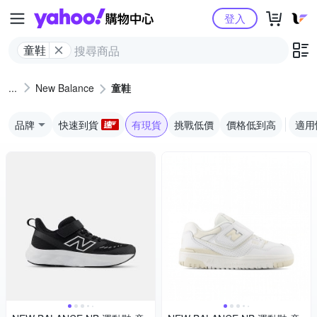
Yahoo購物中心
登入
童鞋
New Balance
童鞋
品牌
快速到貨
有現貨
挑戰低價
價格低到高
適用