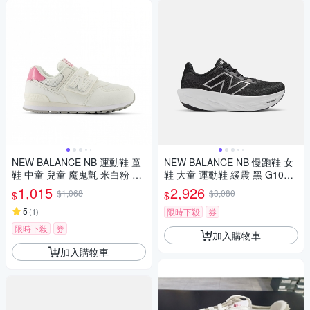
NEW BALANCE NB 運動鞋 童
NEW BALANCE NB 慢跑鞋 女
鞋 中童 兒童 魔鬼氈 米白粉 PV
鞋 大童 運動鞋 緩震 黑 G1080
5742BA-W楦
B14
1,015
2,926
$1,068
$3,080
$
$
5
(
1
)
限時下殺
券
限時下殺
券
加入購物車
加入購物車