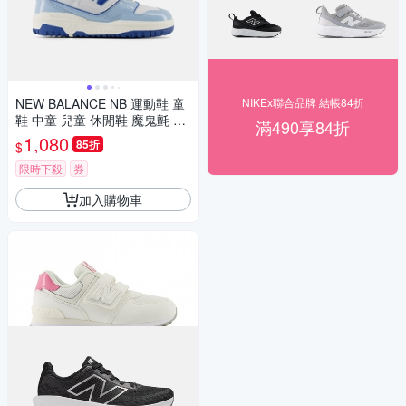
NEW BALANCE NB 運動鞋 童
NIKEx聯合品牌 結帳84折
鞋 中童 兒童 休閒鞋 魔鬼氈 藍
滿490享84折
白 PHB550KE-M楦
1,080
85折
$
限時下殺
券
加入購物車