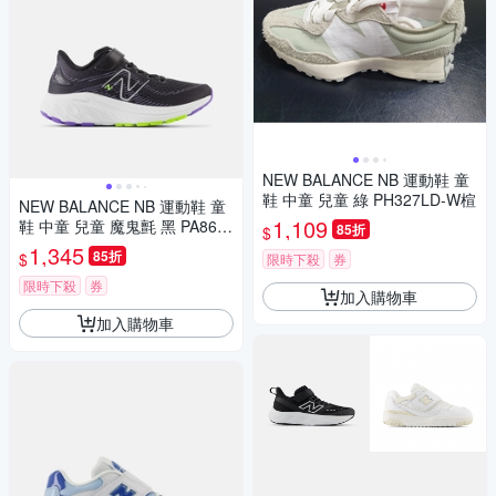
NEW BALANCE NB 運動鞋 童
鞋 中童 兒童 綠 PH327LD-W楦
NEW BALANCE NB 運動鞋 童
1,109
鞋 中童 兒童 魔鬼氈 黑 PA860
85折
$
Q13-W楦
1,345
85折
$
限時下殺
券
限時下殺
券
加入購物車
加入購物車