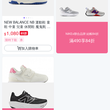
NEW BALANCE NB 運動鞋 童
鞋 中童 兒童 休閒鞋 魔鬼氈 藍
白 PHB550KE-M楦
1,080
85折
$
NIKEx聯合品牌 結帳84折
滿490享84折
限時下殺
券
加入購物車