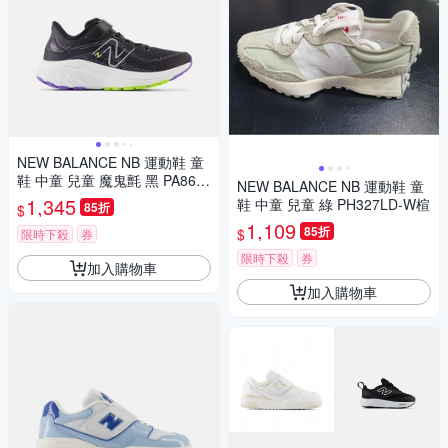
NEW BALANCE NB 運動鞋 童
鞋 中童 兒童 魔鬼氈 黑 PA860
NEW BALANCE NB 運動鞋 童
Q13-W楦
1,345
鞋 中童 兒童 綠 PH327LD-W楦
85折
$
1,109
85折
$
限時下殺
券
限時下殺
券
加入購物車
加入購物車