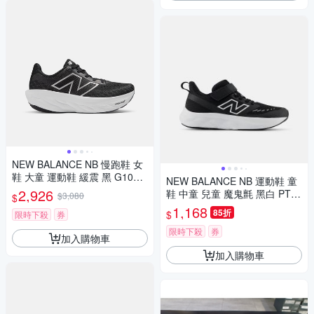
NEW BALANCE NB 慢跑鞋 女
鞋 大童 運動鞋 緩震 黑 G1080
NEW BALANCE NB 運動鞋 童
B14
2,926
鞋 中童 兒童 魔鬼氈 黑白 PT62
$3,080
$
5BK-W楦
1,168
85折
$
限時下殺
券
限時下殺
券
加入購物車
加入購物車