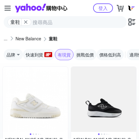
Yahoo購物中心
登入
童鞋
New Balance
童鞋
品牌
快速到貨
有現貨
挑戰低價
價格低到高
適用