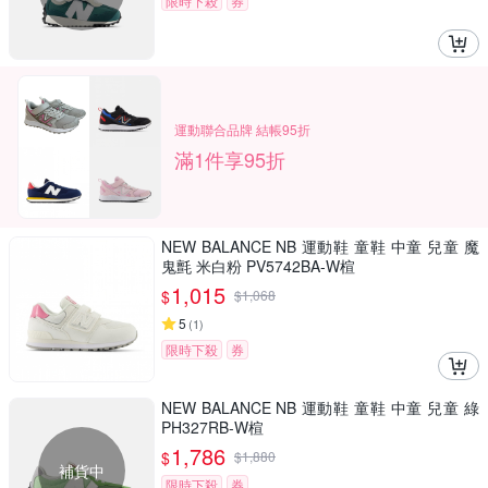
限時下殺
券
運動聯合品牌 結帳95折
滿1件享95折
NEW BALANCE NB 運動鞋 童鞋 中童 兒童 魔
鬼氈 米白粉 PV5742BA-W楦
1,015
$
$
1,068
5
(
1
)
限時下殺
券
NEW BALANCE NB 運動鞋 童鞋 中童 兒童 綠
PH327RB-W楦
1,786
$
$
1,880
補貨中
限時下殺
券