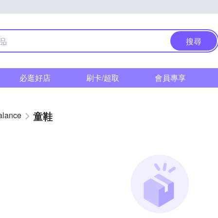
搜尋
必逛好店
刷卡/超取
會員專享
童鞋
alance