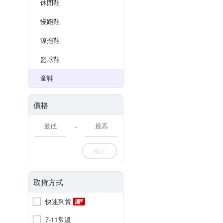
休閒鞋
慢跑鞋
涼拖鞋
籃球鞋
童鞋
價格
-
確定
取貨方式
快速到貨
7-11常溫