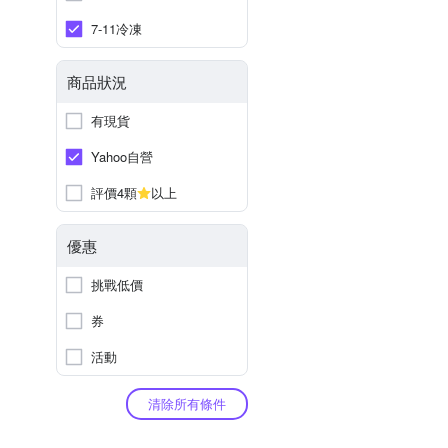
7-11冷凍
商品狀況
有現貨
Yahoo自營
評價4顆
以上
優惠
挑戰低價
券
活動
清除所有條件