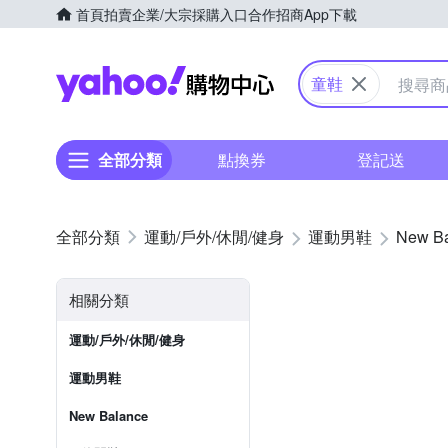
首頁
拍賣
企業/大宗採購入口
合作招商
App下載
Yahoo購物中心
童鞋
全部分類
點換券
登記送
運動/戶外/休閒/健身
運動男鞋
New B
相關分類
運動/戶外/休閒/健身
運動男鞋
New Balance