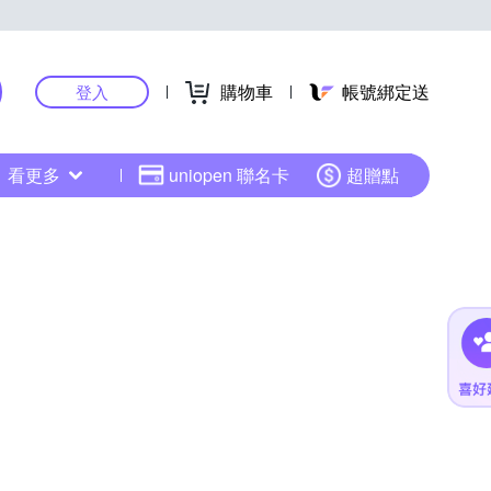
購物車
帳號綁定送
登入
看更多
uniopen 聯名卡
超贈點