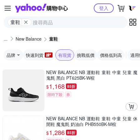
Yahoo購物中心
登入
童鞋
New Balance
童鞋
品牌
快速到貨
有現貨
挑戰低價
價格低到高
適用
NEW BALANCE NB 運動鞋 童鞋 中童 兒童 魔
鬼氈 黑白 PT625BK-W楦
1,168
$
85折
限時下殺
券
NEW BALANCE NB 運動鞋 童鞋 中童 兒童 休
閒鞋 魔鬼氈 奶油白 PHB550BK-M楦
1,286
$
85折