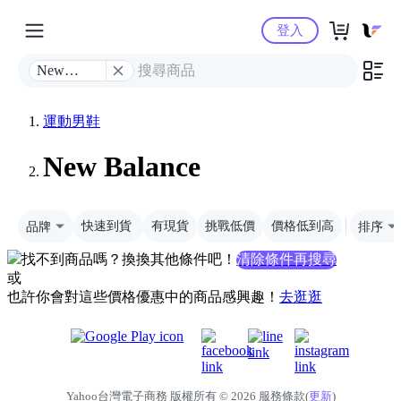
Yahoo購物中心
登入
New
Balance
運動男鞋
New Balance
品牌
快速到貨
有現貨
挑戰低價
價格低到高
排序
找不到商品嗎？換換其他條件吧！
清除條件再搜尋
或
也許你會對這些價格優惠中的商品感興趣！
去逛逛
Yahoo台灣電子商務 版權所有 © 2026 服務條款(
更新
)