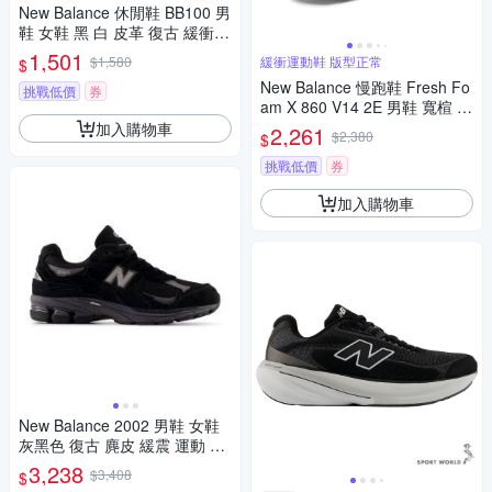
New Balance 休閒鞋 BB100 男
鞋 女鞋 黑 白 皮革 復古 緩衝 N
B BB100LBK-D
1,501
$1,580
緩衝運動鞋 版型正常
$
New Balance 慢跑鞋 Fresh Fo
挑戰低價
券
am X 860 V14 2E 男鞋 寬楦 白
藍 黃 緩衝 運動鞋 NB M860Z1
加入購物車
2,261
$2,380
$
4-2E
挑戰低價
券
加入購物車
New Balance 2002 男鞋 女鞋
灰黑色 復古 麂皮 緩震 運動 休
閒鞋 U20023MB
3,238
$3,408
$