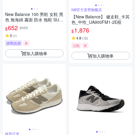
NB官方直營旗艦店
New Balance 100 男鞋 女鞋 黑
【New Balance】 健走鞋_卡其
色 無海綿 霧面 防水 拖鞋 SUF
色_中性_UA900FM1-2E楦
100A1
652
$686
$
1,876
$
5
(
1
)
4.8
(
12
)
挑戰低價
券
活動
券
加入購物車
加入購物車
版型正常