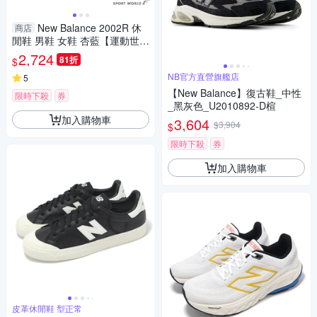
New Balance 2002R 休
商店
閒鞋 男鞋 女鞋 杏藍【運動世
界】U2002ROB-D
2,724
81折
$
NB官方直營旗艦店
5
【New Balance】復古鞋_中性
限時下殺
券
_黑灰色_U2010892-D楦
加入購物車
3,604
$3,904
$
限時下殺
券
加入購物車
皮革休閒鞋 型正常