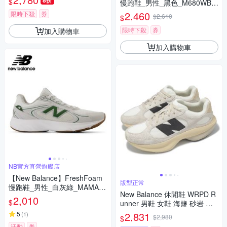
8折
$
慢跑鞋_男性_黑色_M680WBK
8-2E楦
2,460
限時下殺
券
$2,610
$
限時下殺
券
加入購物車
加入購物車
NB官方直營旗艦店
【New Balance】FreshFoam
版型正常
慢跑鞋_男性_白灰綠_MAMAS
New Balance 休閒鞋 WRPD R
SA1-2E楦
2,010
$
unner 男鞋 女鞋 海鹽 砂岩 麂
皮 復古 厚底 NB 紐巴倫 UWRP
5
2,831
(
1
)
$2,980
$
DMOB-D
活動
券