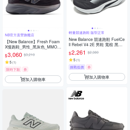
輕量競速跑鞋 版型正常
NB官方直營旗艦店
New Balance 競速跑鞋 FuelCe
【New Balance】Fresh Foam
ll Rebel V4 2E 男鞋 寬楦 黑灰
X慢跑鞋_男性_黑灰色_MMOR
輕量 緩衝 回彈 運動鞋 NB MF
2,261
LA6-2E楦
$2,380
$
3,060
$3,210
CXCS4-2E
$
5
(
1
)
5
(
1
)
挑戰低價
券
限時下殺
券
加入購物車
加入購物車