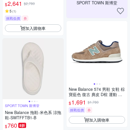
NB ML860GO2-D
2,641
SPORT TOWN 斯博堂
$2,780
$
5
(
1
)
挑戰低價
券
加入購物車
New Balance 574 男鞋 女鞋 棕
寶藍色 復古 麂皮 D楦 運動 休
閒鞋 U574SBB
1,691
$1,780
$
SPORT TOWN 斯博堂
挑戰低價
券
New Balance 拖鞋-米色系 涼拖
鞋-SWTFFTB1-B
加入購物車
760
8折
$