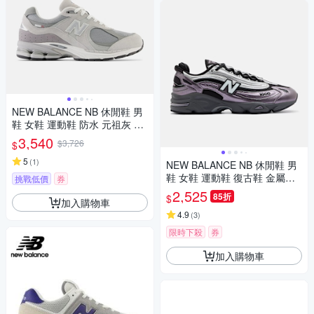
NEW BALANCE NB 休閒鞋 男
鞋 女鞋 運動鞋 防水 元祖灰 M2
002RXJ-D楦
3,540
$3,726
$
5
(
1
)
NEW BALANCE NB 休閒鞋 男
鞋 女鞋 運動鞋 復古鞋 金屬紫
挑戰低價
券
M1000EGY-D楦
2,525
85折
$
加入購物車
4.9
(
3
)
限時下殺
券
加入購物車