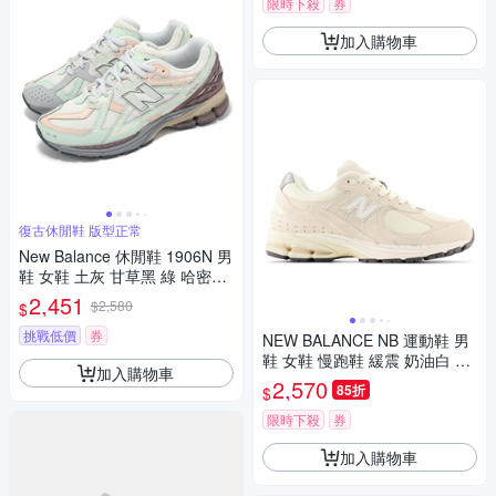
限時下殺
券
加入購物車
復古休閒鞋 版型正常
New Balance 休閒鞋 1906N 男
鞋 女鞋 土灰 甘草黑 綠 哈密瓜
橘 復古 NB M1906ND-D
2,451
$2,580
$
挑戰低價
券
NEW BALANCE NB 運動鞋 男
鞋 女鞋 慢跑鞋 緩震 奶油白 M2
加入購物車
002RCC-D楦
2,570
85折
$
限時下殺
券
加入購物車