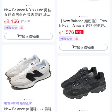
New Balance NB 860 V2 男鞋
女鞋 白黑銀色 復古 跑鞋 緩震
慢跑鞋 ML860XD
2,166
【New Balance 紐巴倫】 Fres
$2,280
$
h Foam Amaste 走路 健走鞋
挑戰低價
券
運動鞋 男 - MAMASSK1
1,576
85折
$
加入購物車
挑戰低價
券
加入購物車
復古休閒鞋 版型正常
New Balance 休閒鞋 327 男鞋