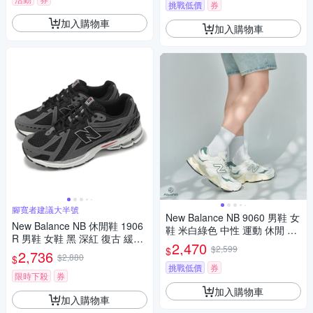
挑戰低價
券
加入購物車
加入購物車
腳寬者建議大半號
New Balance NB 9060 男鞋 女
New Balance NB 休閒鞋 1906
鞋 米白綠色 中性 運動 休閒 麂
R 男鞋 女鞋 黑 深紅 復古 緩震
皮 復古 休閒鞋 U9060EEI
2,470
$2,599
$
NB U1906RCB-D
2,736
$2,880
$
挑戰低價
券
限時下殺
券
加入購物車
加入購物車