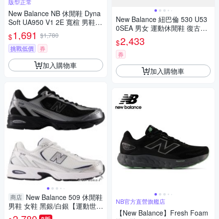
版型正常
New Balance NB 休閒鞋 Dyna
New Balance 紐巴倫 530 U53
Soft UA950 V1 2E 寬楦 男鞋
0SEA 男女 運動休閒鞋 復古鞋
女鞋 米白 緩衝 U9503B2-2E
1,691
$1,780
$
緩震 舒適 穿搭 銀灰
2,433
$
挑戰低價
券
券
加入購物車
加入購物車
New Balance 509 休閒鞋
商店
NB官方直營旗艦店
男鞋 女鞋 黑銀/白銀【運動世
【New Balance】Fresh Foam
界】U5095A2-D/U509CD-D
2,780