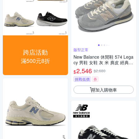
版型正常
跨店活動
New Balance 休閒鞋 574 Lega
滿500元8折
cy 男鞋 女鞋 灰 米 麂皮 經典 N
B 紐巴倫 U574LGAZ-D
2,546
$2,680
$
挑戰低價
券
加入購物車