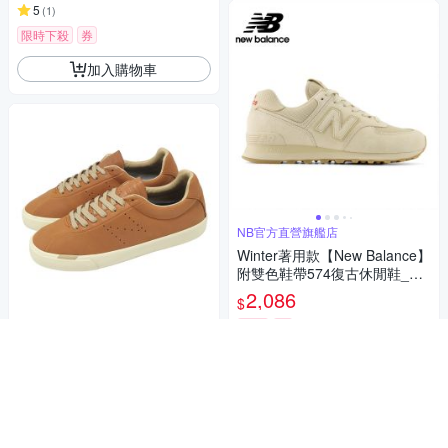
5
(
1
)
限時下殺
券
加入購物車
NB官方直營旗艦店
Winter著用款【New Balance】
附雙色鞋帶574復古休閒鞋_中
性_卡其杏_U5742EB-D楦
2,086
$
活動
券
腳寬者建議大半號
New Balance NB 滑板鞋 Nume
加入購物車
ric 22 男鞋 女鞋 棕 米 皮革 緩
衝 休閒鞋 NM22CBU-D
1,216
$1,280
$
挑戰低價
券