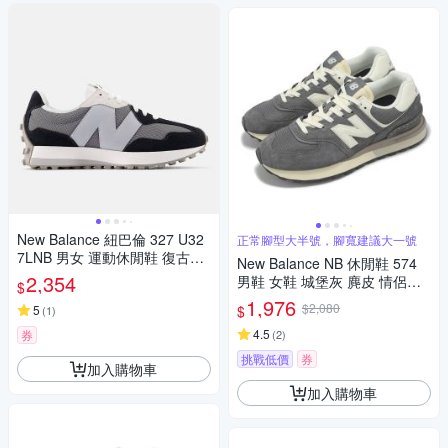
New Balance 紐巴倫 327 U32
正常腳型大半號，腳寬建議大一號
7LNB 男女 運動休閒鞋 復古鞋
New Balance NB 休閒鞋 574
緩震 穿搭 黑灰
2,354
男鞋 女鞋 城堡灰 麂皮 情侶鞋
$
經典 NB U574LGGG-D
1,976
$2,080
$
5
(
1
)
4.5
券
(
2
)
挑戰低價
券
加入購物車
加入購物車