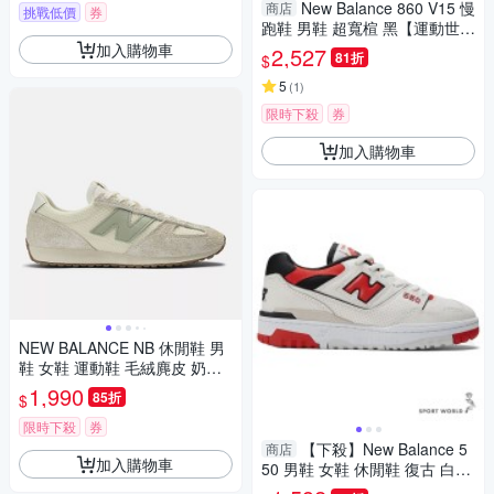
New Balance 860 V15 慢
商店
挑戰低價
券
跑鞋 男鞋 超寬楦 黑【運動世
界】M8607GW-4E
加入購物車
2,527
81折
$
5
(
1
)
限時下殺
券
加入購物車
NEW BALANCE NB 休閒鞋 男
鞋 女鞋 運動鞋 毛絨麂皮 奶茶
綠 U471KAC-D楦
1,990
85折
$
限時下殺
券
【下殺】New Balance 5
商店
加入購物車
50 男鞋 女鞋 休閒鞋 復古 白紅
【運動世界】BB550VTB-D