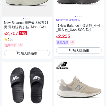
NB官方直營旗艦店
New Balance 紐巴倫 880系列
【New Balance】復古鞋_中性
男 運動鞋 跑步鞋_M880GA15-
_深灰色_U327SCC-D楦
2E
2,707
81折
$
2,235
$
5
(
1
)
挑戰低價
券
限時下殺
券
加入購物車
加入購物車