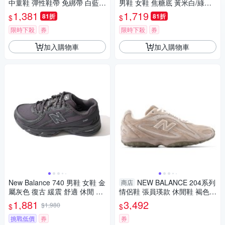
中童鞋 彈性鞋帶 免綁帶 白藍
男鞋 女鞋 焦糖底 黃米白/綠米
【運動世界】P5303WR-W
白【運動世界】BB480LGG-D/
1,381
1,719
81折
81折
$
$
BB480LYG-D
限時下殺
券
限時下殺
券
加入購物車
加入購物車
New Balance 740 男鞋 女鞋 金
NEW BALANCE 204系列
商店
屬灰色 復古 緩震 舒適 休閒 運
情侶鞋 張員瑛款 休閒鞋 褐色
動 慢跑鞋 U740SS2
男女鞋 miumiu平替 U204LMM
1,881
3,492
$1,980
$
$
A
挑戰低價
券
券