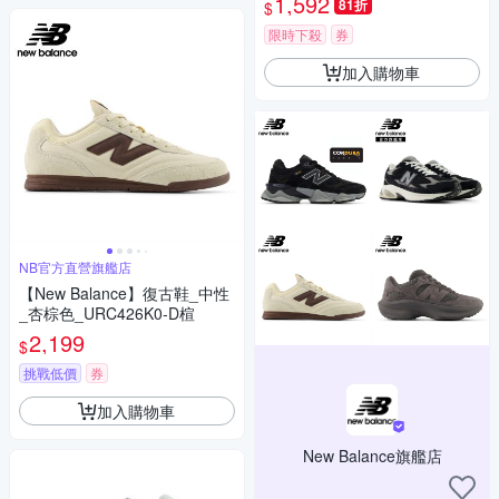
1,592
81折
$
限時下殺
券
加入購物車
NB官方直營旗艦店
【New Balance】復古鞋_中性
_杏棕色_URC426K0-D楦
2,199
$
挑戰低價
券
加入購物車
New Balance旗艦店