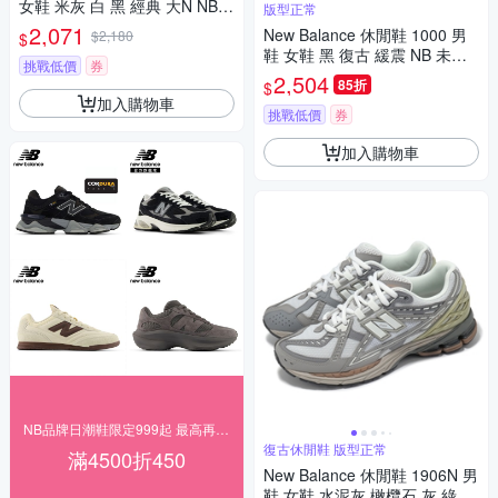
女鞋 米灰 白 黑 經典 大N NB
版型正常
復古 異材質 拚接 MS327CWB
2,071
New Balance 休閒鞋 1000 男
$2,180
$
D
鞋 女鞋 黑 復古 緩震 NB 未來
挑戰低價
券
感 紐巴倫 M1000K-D
2,504
85折
$
加入購物車
挑戰低價
券
加入購物車
NB品牌日潮鞋限定999起 最高再折450
復古休閒鞋 版型正常
滿4500折450
New Balance 休閒鞋 1906N 男
鞋 女鞋 水泥灰 橄欖石 灰 綠 復