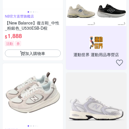
NB官方直營旗艦店
【New Balance】復古鞋_中性
_粉銀色_U530ESB-D楦
1,888
$
活動
券
加入購物車
運動世界 運動用品專營店