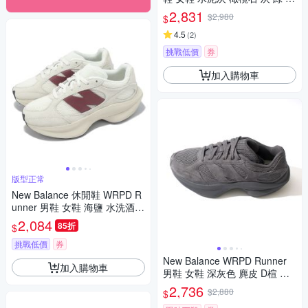
古 NB M1906NB-D
2,831
$2,980
$
4.5
(
2
)
挑戰低價
券
加入購物車
版型正常
New Balance 休閒鞋 WRPD R
unner 男鞋 女鞋 海鹽 水洗酒紅
麂皮 復古 厚底 NB 紐巴倫 UW
2,084
85折
$
RPDWHE-D
挑戰低價
券
New Balance WRPD Runner
加入購物車
男鞋 女鞋 深灰色 麂皮 D楦 復
古 休閒 慢跑鞋 UWRPDTBE
2,736
$2,880
$