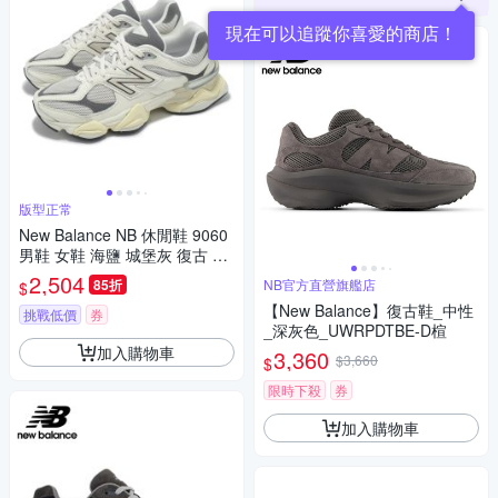
現在可以追蹤你喜愛的商店！
版型正常
New Balance NB 休閒鞋 9060
男鞋 女鞋 海鹽 城堡灰 復古 緩
震 運動鞋 NB U9060AGA-D
2,504
85折
NB官方直營旗艦店
$
【New Balance】復古鞋_中性
挑戰低價
券
_深灰色_UWRPDTBE-D楦
加入購物車
3,360
$3,660
$
限時下殺
券
加入購物車