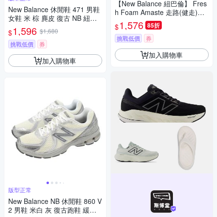
【New Balance 紐巴倫】 Fres
New Balance 休閒鞋 471 男鞋
h Foam Amaste 走路(健走)鞋
女鞋 米 棕 麂皮 復古 NB 紐巴
運動鞋 男 - MAMASMK1
1,576
85折
$
倫 U471AI-D
1,596
$1,680
$
挑戰低價
券
挑戰低價
券
加入購物車
加入購物車
版型正常
New Balance NB 休閒鞋 860 V
2 男鞋 米白 灰 復古跑鞋 緩震