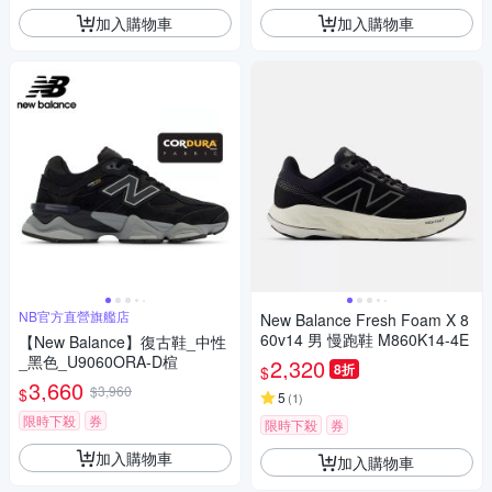
加入購物車
加入購物車
NB官方直營旗艦店
New Balance Fresh Foam X 8
60v14 男 慢跑鞋 M860K14-4E
【New Balance】復古鞋_中性
_黑色_U9060ORA-D楦
2,320
8折
$
3,660
$3,960
$
5
(
1
)
限時下殺
券
限時下殺
券
加入購物車
加入購物車