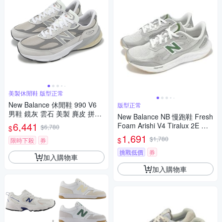
美製休閒鞋 版型正常
New Balance 休閒鞋 990 V6
版型正常
男鞋 鏡灰 雲石 美製 麂皮 拼接
New Balance NB 慢跑鞋 Fresh
緩衝 經典 NB U990NC6-D
6,441
Foam Arishi V4 Tiralux 2E 寬
$6,780
$
楦 男鞋 灰 綠 緩震 MARISTA4-
1,691
$1,780
$
限時下殺
券
2E
挑戰低價
券
加入購物車
加入購物車