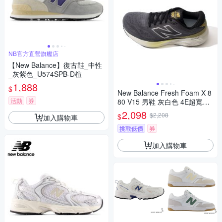
NB官方直營旗艦店
【New Balance】復古鞋_中性
_灰紫色_U574SPB-D楦
1,888
$
New Balance Fresh Foam X 8
活動
券
80 V15 男鞋 灰白色 4E超寬楦
緩震 慢跑鞋 M880J15
2,098
$2,208
$
加入購物車
挑戰低價
券
加入購物車