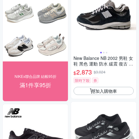
New Balance NB 2002 男鞋 女
鞋 黑色 運動 防水 緩震 復古 休
閒鞋 M2002RXD
2,873
$3,024
$
NIKEx聯合品牌 結帳95折
限時下殺
券
滿1件享95折
加入購物車