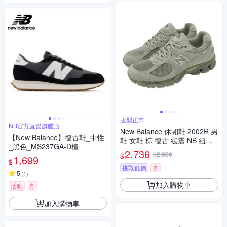
版型正常
NB官方直營旗艦店
New Balance 休閒鞋 2002R 男
【New Balance】復古鞋_中性
鞋 女鞋 棕 復古 緩震 NB 紐巴
_黑色_MS237GA-D楦
倫U2002RP-D
2,736
$2,880
$
1,699
$
挑戰低價
券
5
(
1
)
加入購物車
活動
券
加入購物車