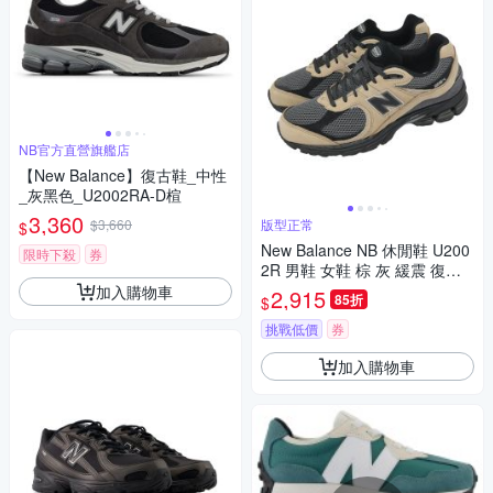
NB官方直營旗艦店
【New Balance】復古鞋_中性
_灰黑色_U2002RA-D楦
3,360
$3,660
版型正常
$
New Balance NB 休閒鞋 U200
限時下殺
券
2R 男鞋 女鞋 棕 灰 緩震 復古
紐巴倫 U20026PU-D
加入購物車
2,915
85折
$
挑戰低價
券
加入購物車