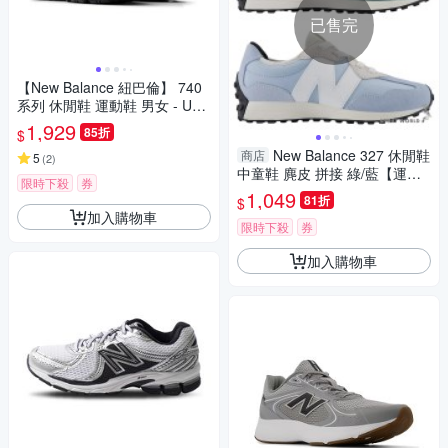
已售完
【New Balance 紐巴倫】 740
系列 休閒鞋 運動鞋 男女 - U74
0BS2
1,929
85折
$
New Balance 327 休閒鞋
商店
5
(
2
)
中童鞋 麂皮 拼接 綠/藍【運動
限時下殺
券
世界】PH327BD-W/PH327BS-
1,049
81折
$
W
加入購物車
限時下殺
券
加入購物車