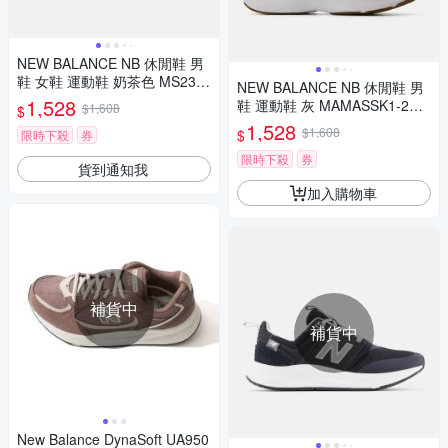
NEW BALANCE NB 休閒鞋 男
鞋 女鞋 運動鞋 奶茶色 MS237
NEW BALANCE NB 休閒鞋 男
SM-D楦
1,528
鞋 運動鞋 灰 MAMASSK1-2E
$1,608
$
楦
1,528
$1,608
$
限時下殺
券
限時下殺
券
貨到通知我
加入購物車
補貨中
補貨中
New Balance DynaSoft UA950