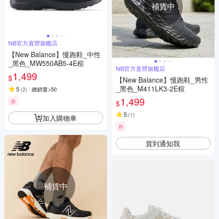
補貨中
NB官方直營旗艦店
【New Balance】慢跑鞋_中性
_黑色_MW550AB5-4E楦
NB官方直營旗艦店
1,499
$
【New Balance】慢跑鞋_男性
_黑色_M411LK3-2E楦
5
(
2
)
總銷量>50
1,499
券
$
5
(
1
)
加入購物車
券
貨到通知我
補貨中