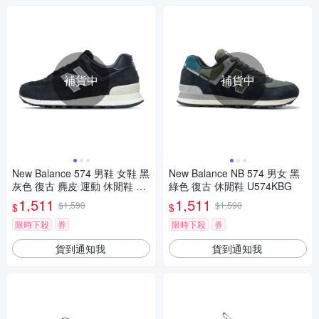
補貨中
補貨中
New Balance 574 男鞋 女鞋 黑
New Balance NB 574 男女 黑
灰色 復古 麂皮 運動 休閒鞋 U5
綠色 復古 休閒鞋 U574KBG
74SBG
1,511
1,511
$1,590
$1,590
$
$
限時下殺
券
限時下殺
券
貨到通知我
貨到通知我