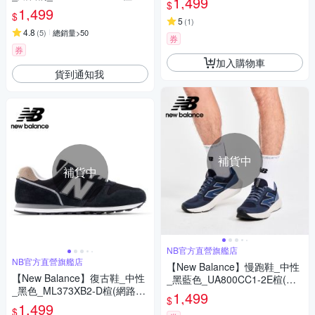
1,499
$
1,499
$
5
(
1
)
4.8
(
5
)
總銷量>50
券
券
加入購物車
貨到通知我
補貨中
補貨中
NB官方直營旗艦店
NB官方直營旗艦店
【New Balance】慢跑鞋_中性
【New Balance】復古鞋_中性
_黑藍色_UA800CC1-2E楦(網
_黑色_ML373XB2-D楦(網路獨
路獨家款)
1,499
$
家款)
1,499
$