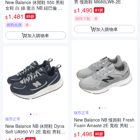
男 慢跑鞋 M680LW8-2E
New Balance 休閒鞋 550 男鞋
女鞋 白 綠 復古 NB 紐巴倫 運
1,490
81折
$
動鞋 BB550PWT-D
1,481
85折
$
限時下殺
券
挑戰低價
券
加入購物車
加入購物車
版型正常
版型正常
New Balance NB 慢跑鞋 Fresh
Foam Amaste 2E 寬楦 男鞋 灰
New Balance NB 休閒鞋 Dyna
黑 緩震 運動鞋 MAMASSK1-2
Soft UA950 V1 2E 寬楦 男鞋
1,496
85折
$
E
女鞋 藍 灰 麂皮 緩衝 紐巴倫 U
1,496