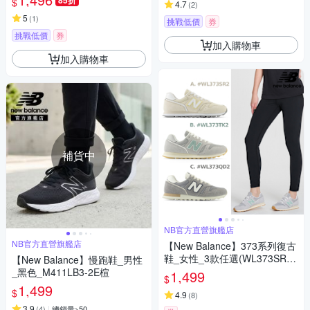
85折
$
4.7
(
2
)
A950AB1-2E
5
(
1
)
挑戰低價
券
挑戰低價
券
加入購物車
加入購物車
補貨中
NB官方直營旗艦店
NB官方直營旗艦店
【New Balance】373系列復古
鞋_女性_3款任選(WL373SR2/
【New Balance】慢跑鞋_男性
WL373TK2/WL373QD2)(Y購/
_黑色_M411LB3-2E楦
1,499
$
網路獨家款)
1,499
$
4.9
(
8
)
3.9
(
4
)
總銷量>50