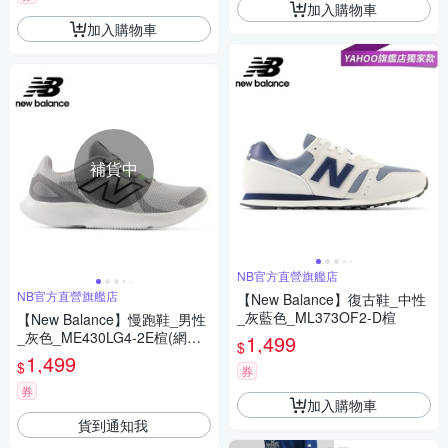
加入購物車
加入購物車
補貨中
NB官方直營旗艦店
NB官方直營旗艦店
【New Balance】復古鞋_中性
_灰藍色_ML373OF2-D楦
【New Balance】慢跑鞋_男性
_灰色_ME430LG4-2E楦(網路
1,499
$
獨家款)
1,499
$
券
券
加入購物車
貨到通知我