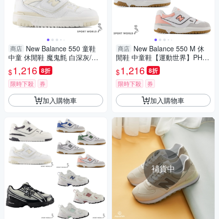
New Balance 550 童鞋
New Balance 550 M 休
商店
商店
中童 休閒鞋 魔鬼氈 白深灰/奶
閒鞋 中童鞋【運動世界】PHB5
油白【運動世界】PHB550BH-
50SA/PHB550SD/PHB550SF/
1,216
1,216
8折
8折
$
$
M/PHB550BK-M
PHB550SK
限時下殺
券
限時下殺
券
加入購物車
加入購物車
補貨中