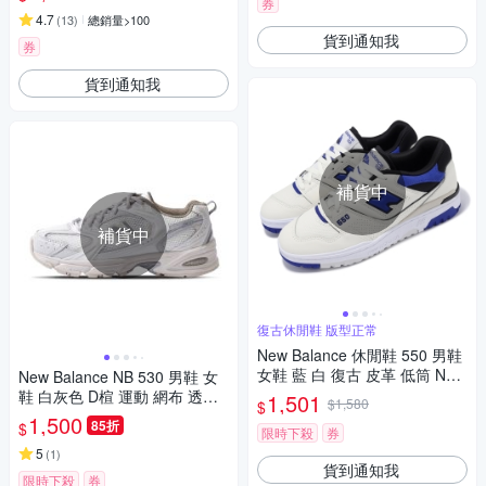
券
4.7
(
13
)
總銷量>100
貨到通知我
券
貨到通知我
補貨中
補貨中
復古休閒鞋 版型正常
New Balance 休閒鞋 550 男鞋
女鞋 藍 白 復古 皮革 低筒 NB
New Balance NB 530 男鞋 女
紐巴倫 BB550VTA-D
鞋 白灰色 D楦 運動 網布 透氣
1,501
$1,580
$
緩震 復古 休閒鞋 U530NEC
1,500
85折
$
限時下殺
券
5
(
1
)
貨到通知我
限時下殺
券