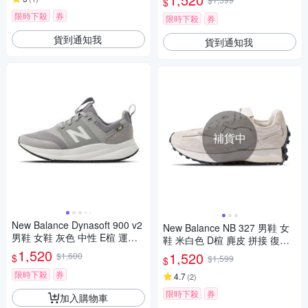
$
限時下殺
券
限時下殺
券
貨到通知我
貨到通知我
補貨中
New Balance Dynasoft 900 v2
New Balance NB 327 男鞋 女
男鞋 女鞋 灰色 中性 E楦 運動
鞋 米白色 D楦 麂皮 拼接 復古
休閒鞋 UA900CG2
1,520
經典 情侶鞋 休閒鞋 U327WTH
1,520
$1,600
$
$1,599
$
限時下殺
券
4.7
(
2
)
限時下殺
券
加入購物車