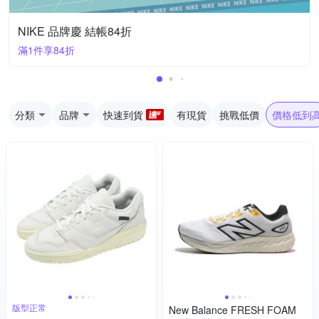
NIKE 品牌慶 結帳84折
滿1件享84折
分類
品牌
快速到貨
有現貨
挑戰低價
價格低到
版型正常
New Balance FRESH FOAM