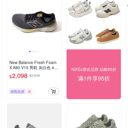
New Balance Fresh Foam
X 880 V15 男鞋 灰白色 4E
NIKEx聯合品牌 結帳95折
超寬楦緩震 慢跑鞋 M880J1
2,098
$2,208
$
滿1件享95折
5
挑戰低價
券