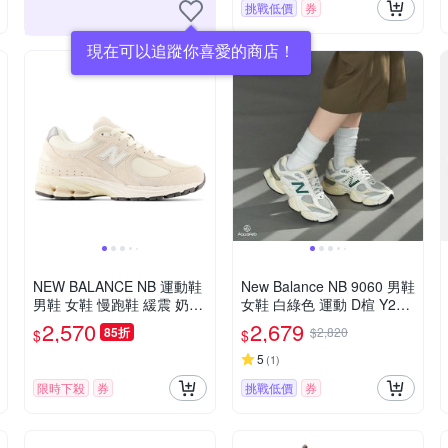
挑戰低價
券
現在可以追蹤你喜愛的商店！
NEW BALANCE NB 運動鞋
New Balance NB 9060 男鞋
男鞋 女鞋 慢跑鞋 緩震 奶油
女鞋 白綠色 運動 D楦 Y2K
白 M2002RCC-D楦
仿舊 皮革 復古 休閒鞋 U90
2,570
2,679
85折
$2,820
$
$
60ESE
5
(
1
)
限時下殺
券
挑戰低價
券