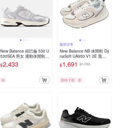
版型正常
New Balance 紐巴倫 530 U
New Balance NB 休閒鞋 Dy
530SEA 男女 運動休閒鞋
naSoft UA950 V1 2E 寬楦
復古鞋 緩震 舒適 穿搭 銀灰
男鞋 女鞋 米白 緩衝 U9503
2,433
1,691
$1,780
$
$
B2-2E
券
限時下殺
券