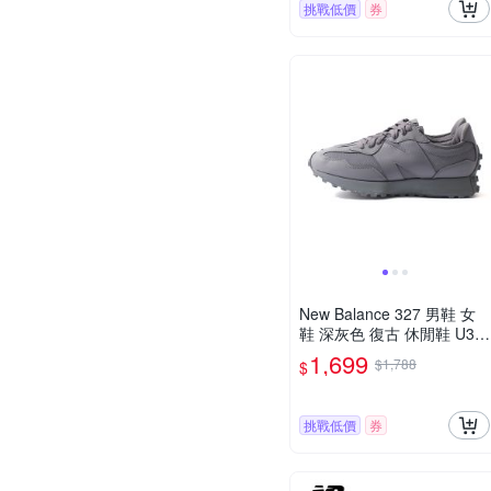
挑戰低價
券
New Balance 327 男鞋 女
鞋 深灰色 復古 休閒鞋 U32
7SCC
1,699
$1,788
$
挑戰低價
券