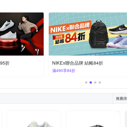
95折
NIKEx聯合品牌 結帳84折
滿490享84折
果
推薦排