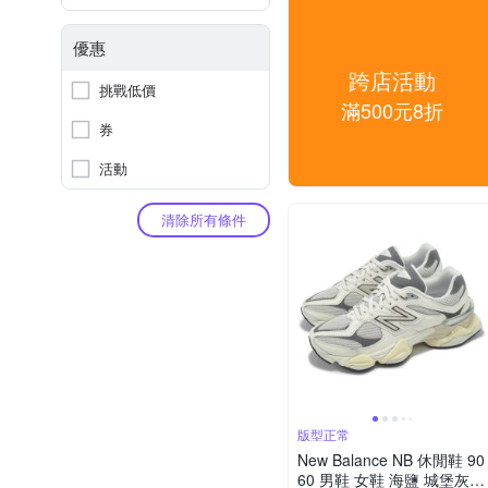
優惠
跨店活動
挑戰低價
滿500元8折
券
活動
清除所有條件
版型正常
New Balance NB 休閒鞋 90
60 男鞋 女鞋 海鹽 城堡灰