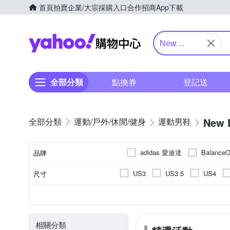
首頁
拍賣
企業/大宗採購入口
合作招商
App下載
Yahoo購物中心
New
Balance
全部分類
點換券
登記送
New 
運動/戶外/休閒/健身
運動男鞋
adidas 愛迪達
Balanc
品牌
US3
US3.5
US4
尺寸
品牌名稱
US10
US10.5
US11
休閒鞋
男
10cm以下
正常
依吊牌標示
女
偏大
慢跑鞋
男童
網布
偏小
運動
女
麂
10cm
10.
顏色
款式
適用性別
尺寸(腳長)
版型
鞋面材質
EU36
EU37
EU38
羽球鞋
涼鞋/拖鞋
足
16cm
16.5cm
17cm
相關分類
UK4.5
UK5
UK5.5
22.5cm
23cm
23.5c