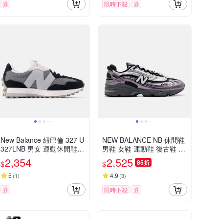
券
限時下殺
券
New Balance 紐巴倫 327 U
NEW BALANCE NB 休閒鞋
327LNB 男女 運動休閒鞋
男鞋 女鞋 運動鞋 復古鞋 金
復古鞋 緩震 穿搭 黑灰
屬紫 M1000EGY-D楦
2,354
2,525
85折
$
$
5
4.9
(
1
)
(
3
)
券
限時下殺
券