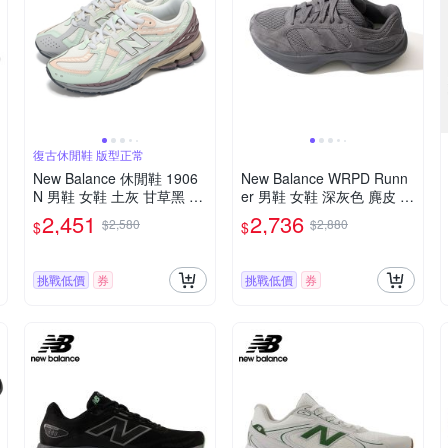
復古休閒鞋 版型正常
New Balance 休閒鞋 1906
New Balance WRPD Runn
N 男鞋 女鞋 土灰 甘草黑 綠
er 男鞋 女鞋 深灰色 麂皮 D
哈密瓜橘 復古 NB M1906N
楦 復古 休閒 慢跑鞋 UWRP
2,451
2,736
$2,580
$2,880
$
$
D-D
DTBE
挑戰低價
券
挑戰低價
券