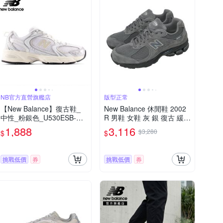
NB官方直營旗艦店
版型正常
【New Balance】復古鞋_
New Balance 休閒鞋 2002
中性_粉銀色_U530ESB-D
R 男鞋 女鞋 灰 銀 復古 緩震
楦
運動鞋 紐巴倫 NB U2002R
1,888
3,116
$3,280
$
$
H-D
挑戰低價
券
挑戰低價
券