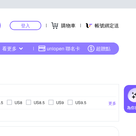
購物車
帳號綁定送
登入
看更多
uniopen 聯名卡
超贈點
.5
US8
US8.5
US9
US9.5
更多
US14.5
US15
EU34
EU35
登山鞋
健走鞋
拖鞋
野跑鞋
.5cm
14cm
14.5cm
15cm
更多
更多
EU45
EU46
UK3
UK3.5
UK4
童鞋
20.5cm
21cm
21.5cm
22cm