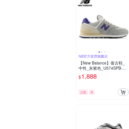
NB官方直營旗艦店
【New Balance】復古鞋_
中性_灰紫色_U574SPB-D
楦
1,888
$
活動
券