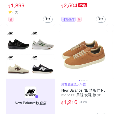
未來感 紐巴倫 M1000K-D
1,899
2,504
85折
$
$
5
(
1
)
券
挑戰低價
券
腳寬者建議大半號
New Balance NB 滑板鞋 Nu
meric 22 男鞋 女鞋 棕 米 皮
革 緩衝 休閒鞋 NM22CBU-
1,216
$1,280
$
New Balance旗艦店
D