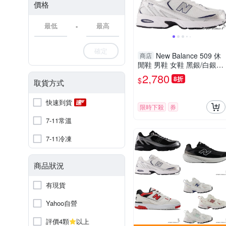
價格
-
確定
New Balance 509 休
商店
閒鞋 男鞋 女鞋 黑銀/白銀
【運動世界】U5095A2-D/U
2,780
8折
$
取貨方式
509CD-D
快速到貨
限時下殺
券
7-11常溫
7-11冷凍
商品狀況
有現貨
Yahoo自營
評價4顆
以上