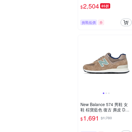
復古 緩震 運動鞋 NB U906
2,504
85折
$
0AGA-D
挑戰低價
券
New Balance 574 男鞋 女
鞋 棕寶藍色 復古 麂皮 D楦
運動 休閒鞋 U574SBB
1,691
$1,780
$