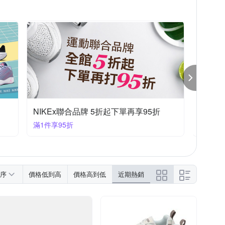
NIKEx聯合品牌 5折起下單再享95折
New B
滿1件享95折
滿490
序
價格低到高
價格高到低
近期熱銷