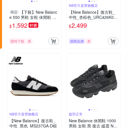
NB官方直營旗艦店
【下殺】New Balanc
【New Balance】復古鞋_
商店
e 550 男鞋 女鞋 休閒鞋 復
中性_杏棕色_URC426K0-D
古 白紅【運動世界】BB550
楦
1,592
2,499
81折
$
$
VTB-D
限時下殺
券
挑戰低價
券
NB官方直營旗艦店
版型正常
【New Balance】復古鞋_
New Balance 休閒鞋 1000
中性_黑色_MS237GA-D楦
男鞋 女鞋 黑 復古 緩震 NB