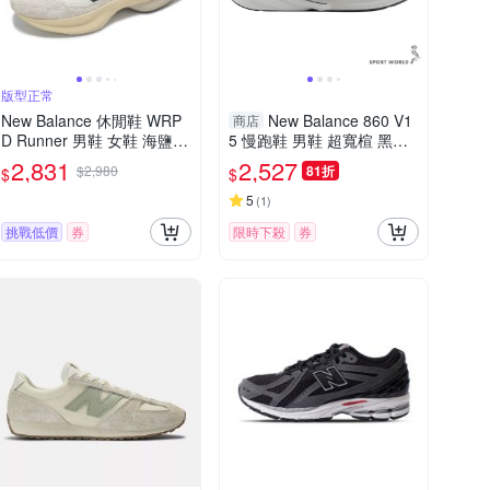
版型正常
New Balance 休閒鞋 WRP
New Balance 860 V1
商店
D Runner 男鞋 女鞋 海鹽
5 慢跑鞋 男鞋 超寬楦 黑
砂岩 麂皮 復古 厚底 NB 紐
【運動世界】M8607GW-4E
2,831
2,527
$2,980
81折
$
$
巴倫 UWRPDMOB-D
5
(
1
)
挑戰低價
券
限時下殺
券