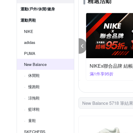
精選活動
運動/戶外/休閒/健身
運動男鞋
NIKE
adidas
PUMA
New Balance
KEx聯合品牌 結帳95折
NIKEx聯合品牌 結帳
件享95折
滿1件享95折
休閒鞋
慢跑鞋
涼拖鞋
New Balance 5718 筆結
籃球鞋
童鞋
SKECHERS