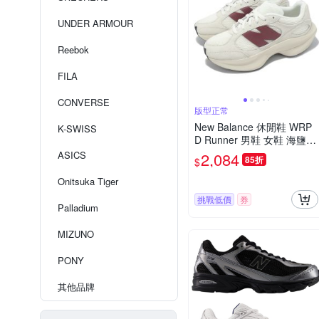
UNDER ARMOUR
Reebok
FILA
CONVERSE
版型正常
New Balance 休閒鞋 WRP
K-SWISS
D Runner 男鞋 女鞋 海鹽
水洗酒紅 麂皮 復古 厚底 N
ASICS
2,084
85折
$
B 紐巴倫 UWRPDWHE-D
Onitsuka Tiger
挑戰低價
券
Palladium
MIZUNO
PONY
其他品牌