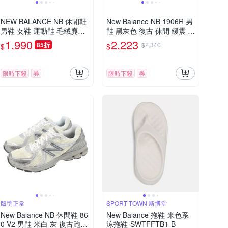
NEW BALANCE NB 休閒鞋
New Balance NB 1906R 男
男鞋 女鞋 運動鞋 毛絨麂皮
鞋 黑灰色 復古 休閒 緩震 舒
奶茶綠 U471KAC-D楦
適 運動 休閒鞋 U1906RCB
1,990
2,223
85折
$2,340
$
$
限時下殺
券
限時下殺
券
版型正常
SPORT TOWN 斯博堂
New Balance NB 休閒鞋 86
New Balance 拖鞋-米色系
0 V2 男鞋 米白 灰 復古跑鞋
涼拖鞋-SWTFFTB1-B