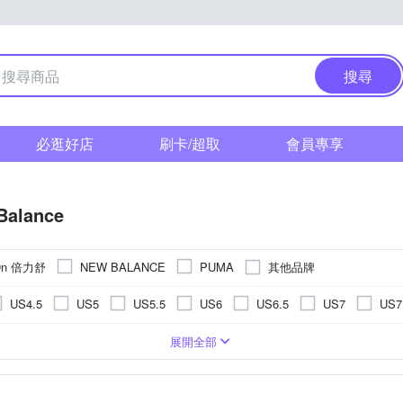
搜尋
必逛好店
刷卡/超取
會員專享
Balance
eOn 倍力舒
其他品牌
NEW BALANCE
PUMA
US4.5
US5
US5.5
US6
US6.5
US7
US7
US11.5
US12
US12.5
US13
US13.5
US14
鞋
童
皮
寬楦
涼鞋
牛皮
水陸兩用鞋
針織布
人造皮革
休閒拖鞋
籃球鞋
訓練鞋
5cm
11cm
11.5cm
12cm
12.5cm
13cm
13
展開全部
EU39
EU40
EU41
EU42
EU43
EU44
球鞋
高爾夫球鞋
健野鞋
滑板鞋
休閒鞋/ 帆布鞋
17.5cm
18cm
18.5cm
19cm
19.5cm
20cm
UK6
UK6.5
UK7
UK7.5
UK8
UK8.5
m
24cm
24.5cm
25cm