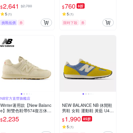
緩震 NB ML860GO2-D
2,641
760
$2,780
8折
$
$
5
5
(
1
)
(
1
)
挑戰低價
券
限時下殺
券
NB官方直營旗艦店
Winter著用款【New Balanc
NEW BALANCE NB 休閒鞋
e】附雙色鞋帶574復古休閒
男鞋 女鞋 運動鞋 黃藍 U47
鞋_中性_卡其杏_U5742EB-
1VBC--D楦
2,235
1,990
85折
$
$
D楦
5
(
1
)