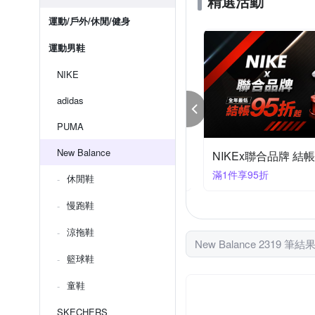
精選活動
運動/戶外/休閒/健身
運動男鞋
NIKE
adidas
PUMA
New Balance
品牌日潮鞋限定999起 最高再折450
NIKEx聯合品牌 結帳
00折450
滿1件享95折
休閒鞋
慢跑鞋
涼拖鞋
New Balance 2319 筆結
籃球鞋
童鞋
SKECHERS