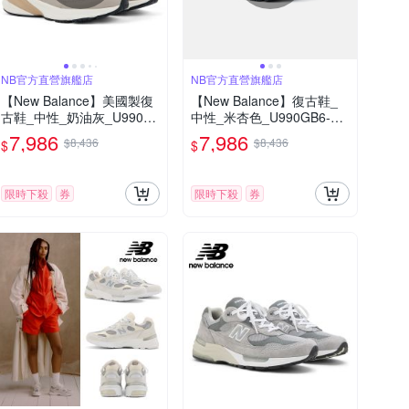
NB官方直營旗艦店
NB官方直營旗艦店
【New Balance】美國製復
【New Balance】復古鞋_
古鞋_中性_奶油灰_U990M
中性_米杏色_U990GB6-D
M6-D楦
楦
7,986
7,986
$8,436
$8,436
$
$
限時下殺
券
限時下殺
券