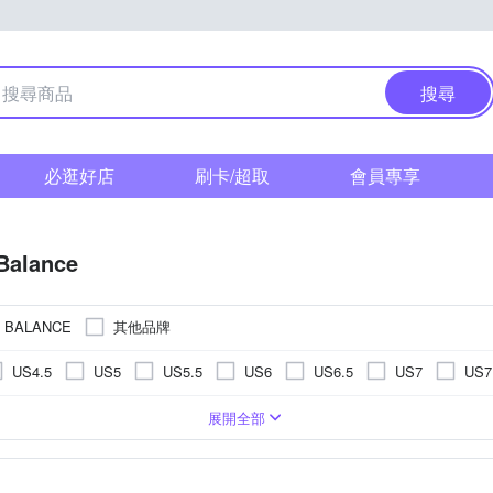
搜尋
必逛好店
刷卡/超取
會員專享
Balance
其他品牌
 BALANCE
US4.5
US5
US5.5
US6
US6.5
US7
US7
US11.5
US12
US12.5
US13
US13.5
US14
鞋
童
布
寬楦
籃球鞋
人造皮革
訓練鞋
水陸兩用鞋
野跑鞋
涼鞋/拖鞋
m
13.5cm
14cm
14.5cm
15cm
16cm
16.5
展開全部
EU39
EU40
EU41
EU42
EU43
EU44
鞋
足球鞋
童鞋
休閒鞋/ 帆布鞋
涼鞋
m
20cm
20.5cm
21cm
21.5cm
22cm
22.5
UK6
UK6.5
UK7
UK7.5
UK8
UK8.5