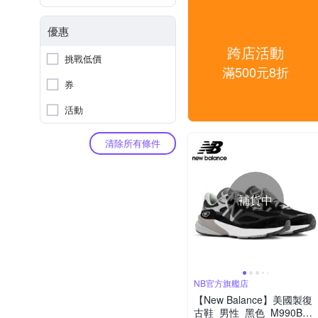
優惠
跨店活動
挑戰低價
滿500元8折
券
活動
清除所有條件
補貨中
NB官方旗艦店
【New Balance】美國製復
古鞋_男性_黑色_M990BK6