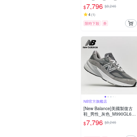
-2E楦
7,796
$8,246
$
4
(
1
)
限時下殺
券
NB官方旗艦店
[New Balance]美國製復古
鞋_男性_灰色_M990GL6-2
E楦
7,796
$8,246
$