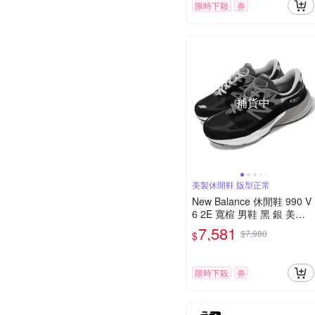
限時下殺
券
補貨中
美製休閒鞋 版型正常
New Balance 休閒鞋 990 V
6 2E 寬楦 男鞋 黑 銀 美製
復古 麂皮 NB 紐巴倫 M990
7,581
$7,980
$
BK6-2E
限時下殺
券