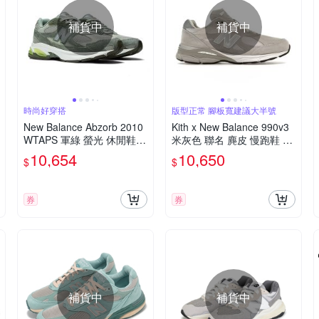
補貨中
補貨中
時尚好穿搭
版型正常 腳板寬建議大半號
New Balance Abzorb 2010
Kith x New Balance 990v3
WTAPS 軍綠 螢光 休閒鞋
米灰色 聯名 麂皮 慢跑鞋 休
運動鞋 男鞋 U2010WT
閒鞋 運動鞋 男女鞋 U990K
10,654
10,650
$
$
T3
券
券
補貨中
補貨中