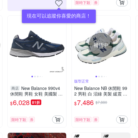
限時下殺
券
現在可以追蹤你喜愛的商店！
補貨中
版型正常
New Balance 990v4
New Balance NB 休閒鞋 99
商店
休閒鞋 男鞋 女鞋 美國製 藍
2 男鞋 白 沼綠 美製 緩震 紐
【運動世界】U990NV4-D
巴倫 U992GB-D
6,028
7,486
81折
$7,880
$
$
限時下殺
券
限時下殺
券