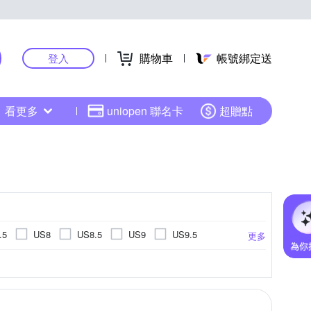
購物車
帳號綁定送
登入
看更多
uniopen 聯名卡
超贈點
.5
US8
US8.5
US9
US9.5
更多
US14.5
US15
EU34
EU35
健野鞋
滑板鞋
休閒拖鞋
cm
17cm
17.5cm
18cm
更多
更多
EU45
EU46
UK3
UK3.5
UK4
cm
23cm
23.5cm
24cm