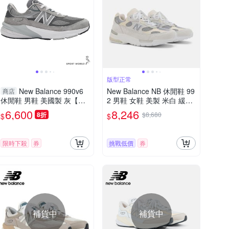
版型正常
New Balance 990v6
New Balance NB 休閒鞋 99
商店
休閒鞋 男鞋 美國製 灰【運
2 男鞋 女鞋 美製 米白 緩震
動世界】M990GL6-D
U992NC-D
6,600
8,246
8折
$8,680
$
$
限時下殺
券
挑戰低價
券
補貨中
補貨中