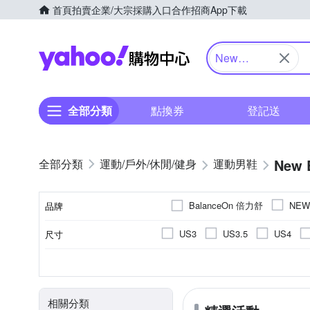
首頁
拍賣
企業/大宗採購入口
合作招商
App下載
Yahoo購物中心
New
Balance
全部分類
點換券
登記送
New 
運動/戶外/休閒/健身
運動男鞋
BalanceOn 倍力舒
NEW
品牌
US3
US3.5
US4
尺寸
品牌名稱
US10
US10.5
US11
男
休閒鞋
正常
依吊牌標示
女
偏大
慢跑鞋
男童
麂皮
偏小
運動
女
網
11.5cm
12.5cm
13c
顏色
適用性別
款式
版型
尺寸(腳長)
鞋面材質
EU36
EU37
EU38
羽球鞋
登山鞋
健走
18.5cm
19cm
19.5c
相關分類
UK4.5
UK5
UK5.5
24.5cm
25cm