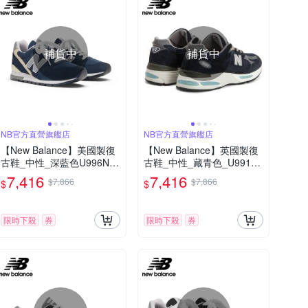
補貨中
補貨中
NB官方直營旗艦店
NB官方直營旗艦店
【New Balance】美國製復
【New Balance】英國製復
古鞋_中性_深藍色U996NV-
古鞋_中性_藏青色_U991N
D楦
V2-D楦
7,416
7,416
$7,866
$7,866
$
$
限時下殺
券
限時下殺
券