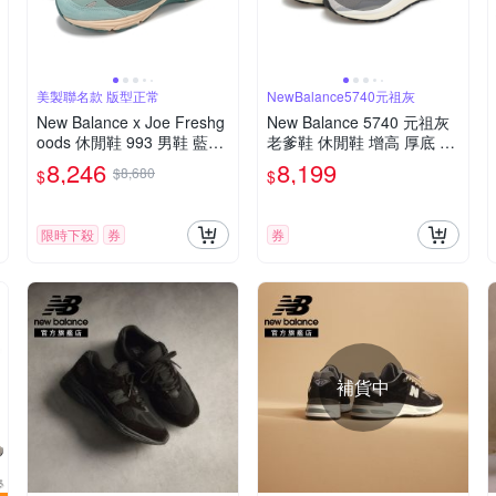
美製聯名款 版型正常
NewBalance5740元祖灰
New Balance x Joe Freshg
New Balance 5740 元祖灰
oods 休閒鞋 993 男鞋 藍灰
老爹鞋 休閒鞋 增高 厚底 麂
聯名 美製 麂皮 經典 NB MR
皮 男女鞋 M5740TA
8,246
8,199
$8,680
$
$
993JF1-D
限時下殺
券
券
補貨中