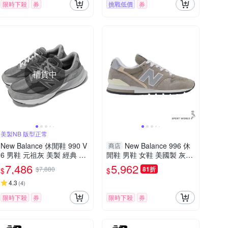
限時下殺
券
挑戰低價
券
補貨中
美製NB 版型正常
New Balance 休閒鞋 990 V
New Balance 996 休
商店
6 男鞋 元祖灰 美製 經典 復
閒鞋 男鞋 女鞋 美國製 灰
古 麂皮 NB M990GL6-D
【運動世界】U996GR-D
7,486
5,962
$7,880
81折
$
$
4.3
(
4
)
限時下殺
券
限時下殺
券