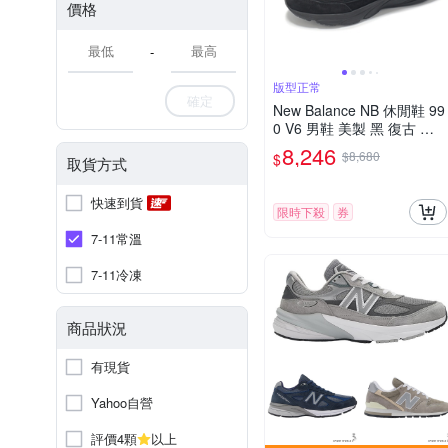
價格
-
版型正常
確定
New Balance NB 休閒鞋 99
0 V6 男鞋 美製 黑 復古 反
光 NB 紐巴倫 U990BB6-D
8,246
$8,680
$
取貨方式
快速到貨
限時下殺
券
7-11常溫
7-11冷凍
商品狀況
有現貨
Yahoo自營
評價4顆
以上