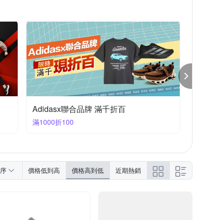
Adidasx聯合品牌 滿千折百
滿1000折100
序
價格低到高
價格高到低
近期熱銷