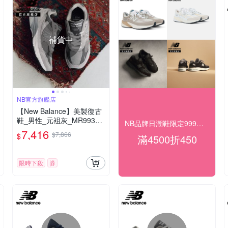
補貨中
NB官方旗艦店
【New Balance】美製復古
鞋_男性_元袓灰_MR993GL
NB品牌日潮鞋限定999起 最高再折450
-D楦
7,416
$7,866
$
滿4500折450
限時下殺
券