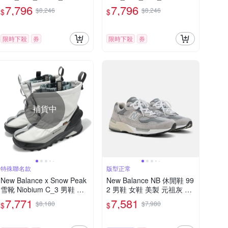
C6-D楦
-4E楦
7,796
7,796
$8,246
$8,246
$
$
限時下殺
券
限時下殺
券
補貨中
特殊聯名款
版型正常
New Balance x Snow Peak
New Balance NB 休閒鞋 99
雪靴 Niobium C_3 男鞋 白
2 男鞋 女鞋 美製 元祖灰 緩
黑 TDS 聯名 防水透氣 NB
震 復古 U992GY-D
7,771
7,581
$8,180
$7,980
$
$
MSNB3SP-D