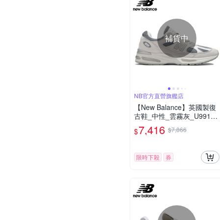
補貨中
NB官方直營旗艦店
【New Balance】英國製復
古鞋_中性_雲霧灰_U991LG
2-D楦
7,416
$7,866
$
限時下殺
券