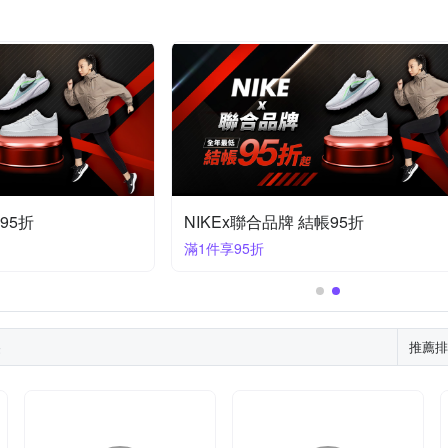
95折
NIKEx聯合品牌 結帳95折
滿1件享95折
果
推薦排