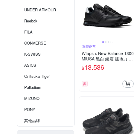
UNDER ARMOUR
Reebok
FILA
CONVERSE
版型正常
Wtaps x New Balance 1300
K-SWISS
MiUSA 黑白 緩震 抓地力 皮
革 休閒鞋 U1300WT
ASICS
13,536
$
Onitsuka Tiger
券
Palladium
MIZUNO
PONY
其他品牌