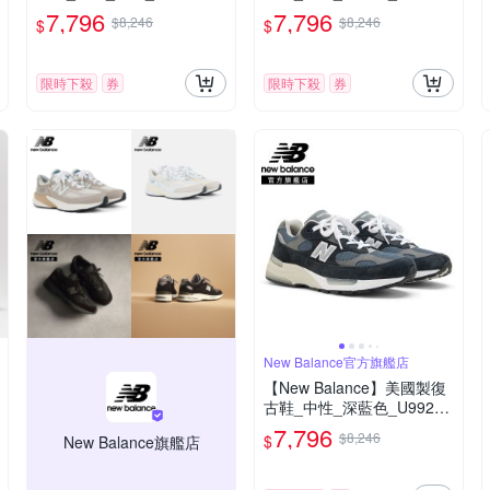
-D楦
V6-D楦
7,796
7,796
$8,246
$8,246
$
$
限時下殺
券
限時下殺
券
New Balance官方旗艦店
【New Balance】美國製復
古鞋_中性_深藍色_U992NY
-D楦
7,796
$8,246
$
New Balance旗艦店