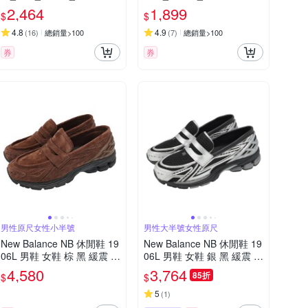
WB-D
(網路獨家款)
2,464
1,899
$
$
4.8
4.9
(
16
)
總銷量>100
(
7
)
總銷量>100
券
券
男性原尺女性小半號
男性大半號女性原尺
New Balance NB 休閒鞋 19
New Balance NB 休閒鞋 19
06L 男鞋 女鞋 棕 黑 緩震 套
06L 男鞋 女鞋 銀 黑 緩震 套
入式 無鞋帶 樂福鞋 紐巴倫
入式 無鞋帶 樂福鞋 紐巴倫
4,580
3,764
85折
$
$
U1906LNS-D
U1906LOC-D
5
(
1
)