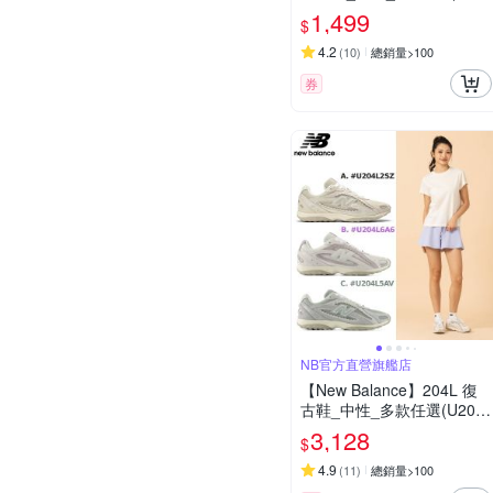
73SJ2/WL373SO2/WL373
1,499
$
XH2)(Y購/網路獨家款)
4.2
(
10
)
總銷量>100
券
NB官方直營旗艦店
【New Balance】204L 復
古鞋_中性_多款任選(U204
L2SZ/6A6/5AV/8OV/3K9/7A
3,128
$
M/273)
4.9
(
11
)
總銷量>100