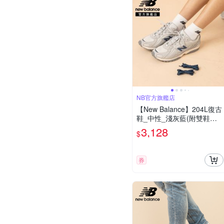
NB官方旗艦店
【New Balance】204L復古
鞋_中性_淺灰藍(附雙鞋帶)_
U204L4HH-D楦
3,128
$
券