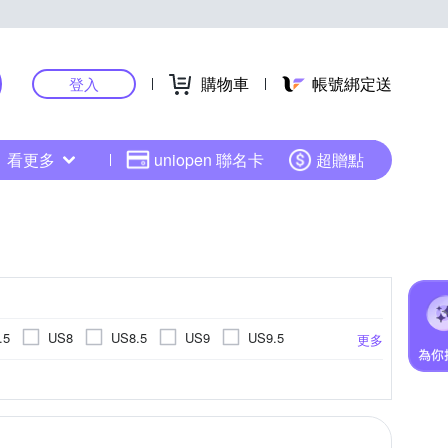
購物車
帳號綁定送
登入
看更多
uniopen 聯名卡
超贈點
.5
US8
US8.5
US9
US9.5
更多
US14.5
US15
EU34
EU35
休閒拖鞋
健野鞋
涼鞋/拖鞋
涼鞋
更多
EU45
EU46
UK3
UK3.5
UK4