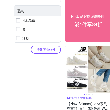
優惠
NIKE 品牌慶 結帳84折
挑戰低價
滿1件享84折
券
活動
清除所有條件
NB官方直營旗艦店
【New Balance】373系列
復古鞋_女性_3款任選(WL3