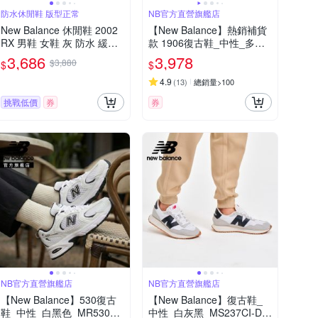
防水休閒鞋 版型正常
NB官方直營旗艦店
New Balance 休閒鞋 2002
【New Balance】熱銷補貨
RX 男鞋 女鞋 灰 防水 緩震
款 1906復古鞋_中性_多款
麂皮 復古 千禧跑鞋 NB 情
任選(M1906RER/M1906RE
3,686
3,978
$3,880
$
$
侶鞋 M2002RXJ-D
U)_IU著用款
4.9
(
13
)
總銷量>100
挑戰低價
券
券
NB官方直營旗艦店
NB官方直營旗艦店
【New Balance】530復古
【New Balance】復古鞋_
鞋_中性_白黑色_MR530E
中性_白灰黑_MS237CI-D楦