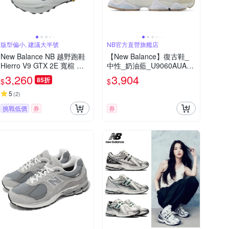
版型偏小, 建議大半號
NB官方直營旗艦店
New Balance NB 越野跑鞋
【New Balance】復古鞋_
Hierro V9 GTX 2E 寬楦 男
中性_奶油藍_U9060AUA-D
鞋 藍 防水 黃金大底 MHIG1
楦
3,260
3,904
85折
$
$
KM-2E
5
(
2
)
挑戰低價
券
券