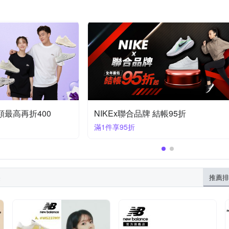
95折
NIKEx聯合品牌 結帳95折
滿1件享95折
果
推薦排