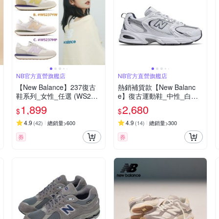
NB官方直營旗艦店
NB官方直營旗艦店
【New Balance】237復古
熱銷補貨款【New Balanc
鞋系列_女性_任選 (WS237
e】復古運動鞋_中性_白銀_
MY/WS237YW)
MR530SG-D楦
1,899
2,680
$
$
4.9
4.9
(
42
)
總銷量>600
(
14
)
總銷量>300
券
券