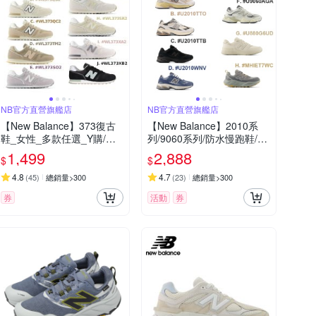
NB官方直營旗艦店
NB官方直營旗艦店
【New Balance】373復古
【New Balance】2010系
鞋_女性_多款任選_Y購/網
列/9060系列/防水慢跑鞋/越
路獨家
野鞋_男女_8款任選
1,499
2,888
$
$
4.8
4.7
(
45
)
總銷量>300
(
23
)
總銷量>300
券
活動
券