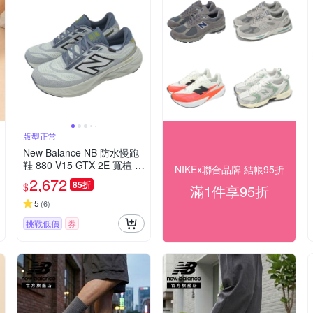
版型正常
New Balance NB 防水慢跑
鞋 880 V15 GTX 2E 寬楦 男
NIKEx聯合品牌 結帳95折
鞋 灰 緩震 運動鞋 M880G6
2,672
85折
$
滿1件享95折
FO-2E
5
(
6
)
挑戰低價
券