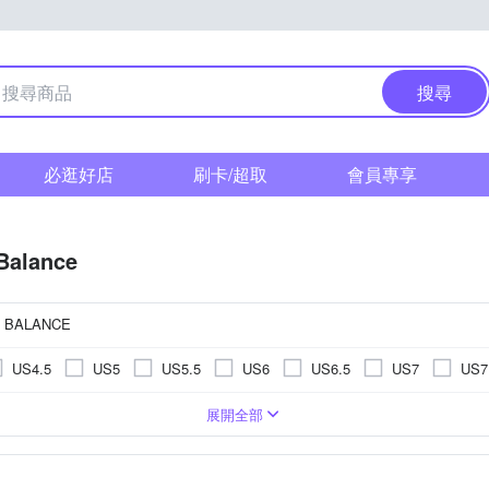
搜尋
必逛好店
刷卡/超取
會員專享
Balance
 BALANCE
US4.5
US5
US5.5
US6
US6.5
US7
US7
US11.5
US12
US12.5
US13
US13.5
US14
鞋
童
布
布
水陸兩用鞋
籃球鞋
野跑鞋
訓練鞋
羽球鞋
展開全部
EU39
EU40
EU41
EU42
EU43
EU44
UK6
UK6.5
UK7
UK7.5
UK8
UK8.5