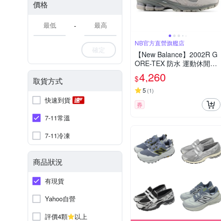
價格
-
NB官方直營旗艦店
確定
【New Balance】2002R G
ORE-TEX 防水 運動休閒鞋
_中性_灰色_U200227R-D
4,260
$
取貨方式
楦
5
(
1
)
快速到貨
券
7-11常溫
7-11冷凍
商品狀況
有現貨
Yahoo自營
評價4顆
以上