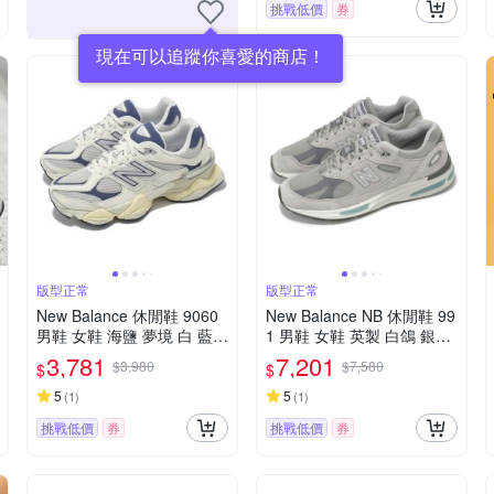
挑戰低價
券
現在可以追蹤你喜愛的商店！
版型正常
版型正常
New Balance 休閒鞋 9060
New Balance NB 休閒鞋 99
男鞋 女鞋 海鹽 夢境 白 藍
1 男鞋 女鞋 英製 白鴿 銀灰
復古 緩震 NB U9060AGB-D
復古 NB U991GL2-D
3,781
7,201
$3,980
$7,580
$
$
5
5
(
1
)
(
1
)
挑戰低價
券
挑戰低價
券