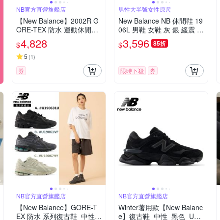
NB官方直營旗艦店
男性大半號女性原尺
【New Balance】2002R G
New Balance NB 休閒鞋 19
ORE-TEX 防水 運動休閒鞋
06L 男鞋 女鞋 灰 銀 緩震 套
_中性_黑灰色_U20023MB-
入式 無鞋帶 樂福鞋 紐巴倫
4,828
3,596
85折
$
$
D楦
U1906LAE-D
5
(
1
)
券
限時下殺
券
NB官方直營旗艦店
NB官方直營旗艦店
【New Balance】GORE-T
Winter著用款【New Balanc
EX 防水 系列復古鞋_中性_
e】復古鞋_中性_黑色_U90