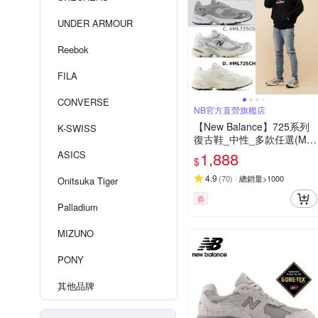
UNDER ARMOUR
Reebok
FILA
CONVERSE
NB官方直營旗艦店
【New Balance】725系列
K-SWISS
復古鞋_中性_多款任選(ML
725CK/ML725P/ML725CG/
ASICS
1,888
$
ML725CH)(Y購/網路獨家)
4.9
(
70
)
總銷量>1000
Onitsuka Tiger
券
Palladium
MIZUNO
PONY
其他品牌