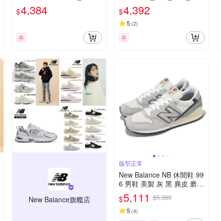
3款任選(U190631U/U1906
60ZGE-D楦
4,384
4,392
$
$
1VF/U190679Y)
5
(
2
)
券
券
版型正常
New Balance NB 休閒鞋 99
6 男鞋 美製 灰 黑 麂皮 磨砂
革 拼接 復古 NB U996TG-D
5,111
$5,380
$
New Balance旗艦店
5
(
4
)