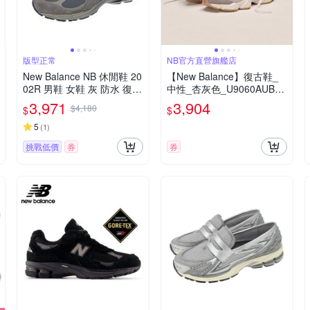
版型正常
NB官方直營旗艦店
New Balance NB 休閒鞋 20
【New Balance】復古鞋_
02R 男鞋 女鞋 灰 防水 復古
中性_杏灰色_U9060AUB-D
老爹鞋 NB GORE-TEX M20
楦
3,971
3,904
$4,180
$
$
02RXC-D
5
(
1
)
挑戰低價
券
券