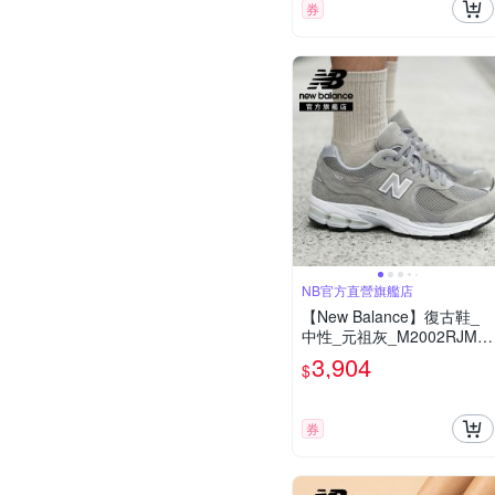
券
NB官方直營旗艦店
【New Balance】復古鞋_
中性_元祖灰_M2002RJM-D
楦
3,904
$
券