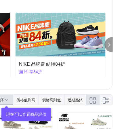
Adidasx聯合品牌 滿千折百
滿1000折100
序
價格低到高
價格高到低
近期熱銷