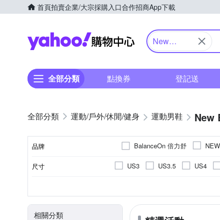
首頁
拍賣
企業/大宗採購入口
合作招商
App下載
Yahoo購物中心
New
Balance
全部分類
點換券
登記送
New 
運動/戶外/休閒/健身
運動男鞋
BalanceOn 倍力舒
NEW
品牌
US3
US3.5
US4
尺寸
品牌名稱
US10
US10.5
US11
男
休閒鞋
正常
依吊牌標示
依吊牌標示
女
偏小
慢跑鞋
男童
麂皮
布面
偏大
運動
女
網
網
顏色
適用性別
款式
版型
鞋面材質
內裡材質
EU36
EU37
EU38
足球鞋
健走鞋
童鞋
相關分類
UK4.5
UK5
UK5.5