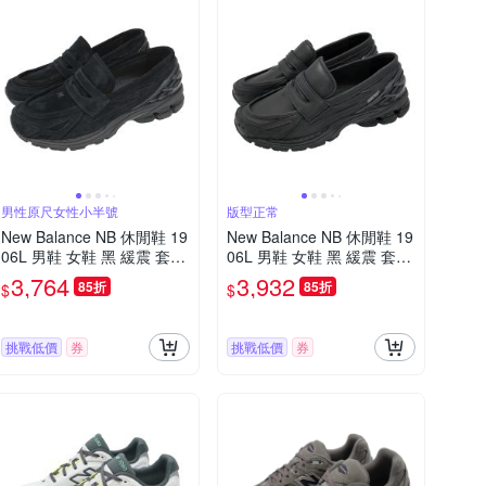
男性原尺女性小半號
版型正常
New Balance NB 休閒鞋 19
New Balance NB 休閒鞋 19
06L 男鞋 女鞋 黑 緩震 套入
06L 男鞋 女鞋 黑 緩震 套入
式 無鞋帶 樂福鞋 紐巴倫 U1
式 無鞋帶 樂福鞋 紐巴倫 U1
3,764
3,932
85折
85折
$
$
906LNT-D
906LBN-D
挑戰低價
券
挑戰低價
券