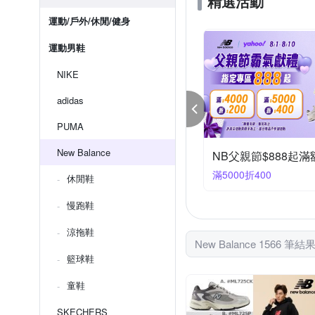
精選活動
運動/戶外/休閒/健身
運動男鞋
NIKE
adidas
PUMA
New Balance
KE 品牌慶 結帳84折
NIKEx聯合品牌 結帳
件享84折
滿1件享95折
休閒鞋
慢跑鞋
涼拖鞋
New Balance 1566 筆結
籃球鞋
童鞋
SKECHERS