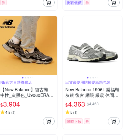
券
挑戰低價
券
NB官方直營旗艦店
出貨會使用防撞硬紙箱包裝
【New Balance】復古鞋_
New Balance 1906L 樂福鞋
中性_灰黑色_U9060ERA-D
灰銀 復古 網眼 緩震 休閒鞋
楦
運動鞋 男女鞋 U1906LAE
3,904
4,363
$4,463
$
$
4.8
5
(
3
)
(
1
)
限時下殺
券