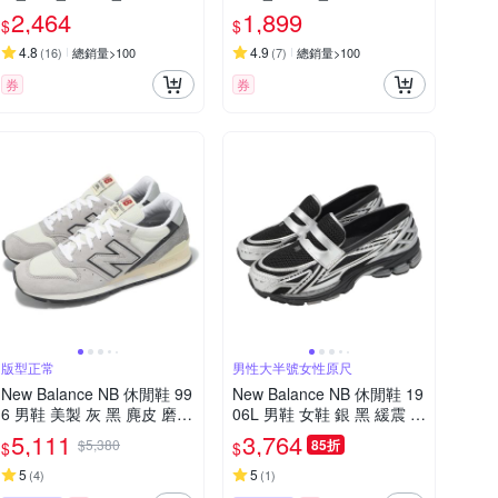
WB-D
(網路獨家款)
2,464
1,899
$
$
4.8
4.9
(
16
)
總銷量>100
(
7
)
總銷量>100
券
券
版型正常
男性大半號女性原尺
New Balance NB 休閒鞋 99
New Balance NB 休閒鞋 19
6 男鞋 美製 灰 黑 麂皮 磨砂
06L 男鞋 女鞋 銀 黑 緩震 套
革 拼接 復古 NB U996TG-D
入式 無鞋帶 樂福鞋 紐巴倫
5,111
3,764
$5,380
85折
$
$
U1906LOC-D
5
5
(
4
)
(
1
)