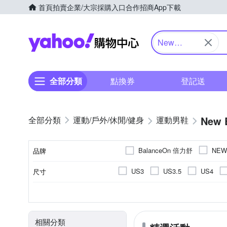
首頁
拍賣
企業/大宗採購入口
合作招商
App下載
Yahoo購物中心
New
Balance
全部分類
點換券
登記送
New 
運動/戶外/休閒/健身
運動男鞋
BalanceOn 倍力舒
NEW
品牌
US3
US3.5
US4
尺寸
品牌名稱
US10
US10.5
US11
男
休閒鞋
正常
依吊牌標示
女
偏大
慢跑鞋
男童
麂皮
偏小
運動
女
網
11.5cm
12.5cm
13c
顏色
適用性別
款式
版型
尺寸(腳長)
鞋面材質
EU36
EU37
EU38
滑板鞋
涼鞋
足球鞋
18.5cm
19cm
19.5c
相關分類
UK4.5
UK5
UK5.5
24.5cm
25cm