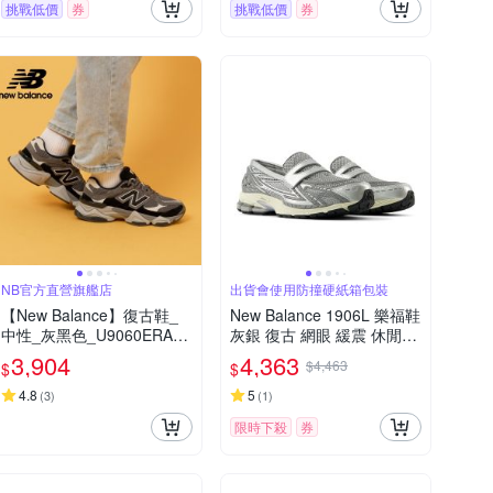
挑戰低價
券
挑戰低價
券
NB官方直營旗艦店
出貨會使用防撞硬紙箱包裝
【New Balance】復古鞋_
New Balance 1906L 樂福鞋
中性_灰黑色_U9060ERA-D
灰銀 復古 網眼 緩震 休閒鞋
楦
運動鞋 男女鞋 U1906LAE
3,904
4,363
$4,463
$
$
4.8
5
(
3
)
(
1
)
限時下殺
券