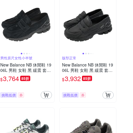
男性原尺女性小半號
版型正常
New Balance NB 休閒鞋 19
New Balance NB 休閒鞋 19
06L 男鞋 女鞋 黑 緩震 套入
06L 男鞋 女鞋 黑 緩震 套入
式 無鞋帶 樂福鞋 紐巴倫 U1
式 無鞋帶 樂福鞋 紐巴倫 U1
3,764
3,932
85折
85折
$
$
906LNT-D
906LBN-D
挑戰低價
券
挑戰低價
券