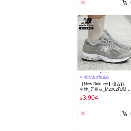
券
NB官方直營旗艦店
【New Balance】復古鞋_
中性_元祖灰_M2002RJM-D
楦
3,904
$
券