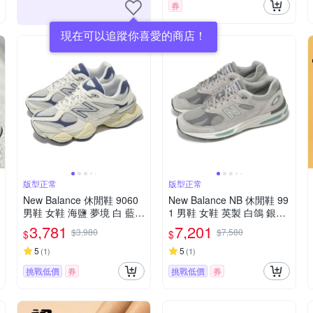
券
現在可以追蹤你喜愛的商店！
版型正常
版型正常
New Balance 休閒鞋 9060
New Balance NB 休閒鞋 99
男鞋 女鞋 海鹽 夢境 白 藍
1 男鞋 女鞋 英製 白鴿 銀灰
復古 緩震 NB U9060AGB-D
復古 NB U991GL2-D
3,781
7,201
$3,980
$7,580
$
$
5
5
(
1
)
(
1
)
挑戰低價
券
挑戰低價
券