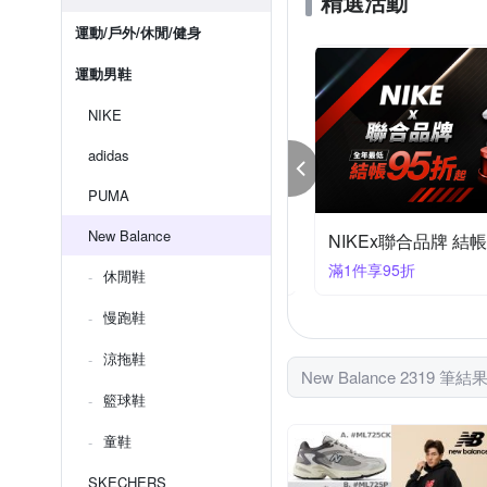
精選活動
運動/戶外/休閒/健身
運動男鞋
NIKE
adidas
PUMA
New Balance
KE 品牌慶 結帳84折
NIKEx聯合品牌 結帳
件享84折
滿1件享95折
休閒鞋
慢跑鞋
涼拖鞋
New Balance 2319 筆結
籃球鞋
童鞋
SKECHERS