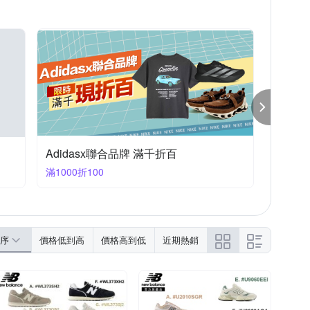
Adidasx聯合品牌 滿千折百
滿1000折100
序
價格低到高
價格高到低
近期熱銷