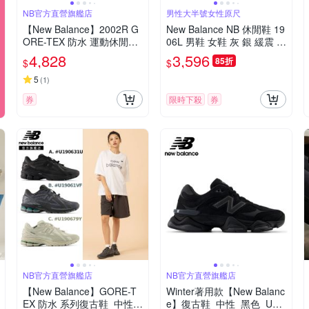
NB官方直營旗艦店
男性大半號女性原尺
【New Balance】2002R G
New Balance NB 休閒鞋 19
ORE-TEX 防水 運動休閒鞋
06L 男鞋 女鞋 灰 銀 緩震 套
_中性_黑灰色_U20023MB-
入式 無鞋帶 樂福鞋 紐巴倫
4,828
3,596
85折
$
$
D楦
U1906LAE-D
5
(
1
)
券
限時下殺
券
NB官方直營旗艦店
NB官方直營旗艦店
【New Balance】GORE-T
Winter著用款【New Balanc
EX 防水 系列復古鞋_中性_
e】復古鞋_中性_黑色_U90