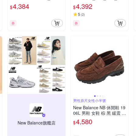
3款任選(U190631U/U1906
60ZGE-D楦
4,384
4,392
$
$
1VF/U190679Y)
5
(
2
)
券
券
男性原尺女性小半號
New Balance NB 休閒鞋 19
06L 男鞋 女鞋 棕 黑 緩震 套
入式 無鞋帶 樂福鞋 紐巴倫
4,580
$
New Balance旗艦店
U1906LNS-D