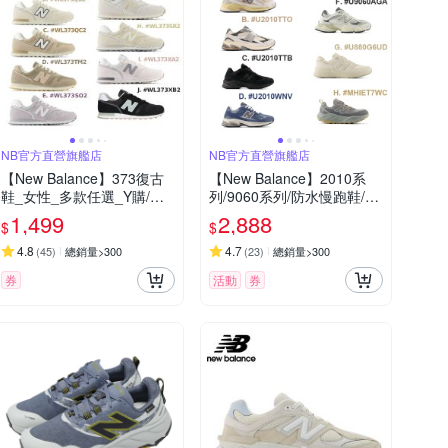
NB官方直營旗艦店
NB官方直營旗艦店
【New Balance】373復古
【New Balance】2010系
鞋_女性_多款任選_Y購/網
列/9060系列/防水慢跑鞋/越
路獨家
野鞋_男女_8款任選
1,499
2,888
$
$
4.8
4.7
(
45
)
總銷量>300
(
23
)
總銷量>300
券
活動
券