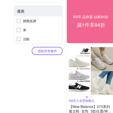
優惠
NIKE 品牌慶 結帳84折
挑戰低價
滿1件享84折
券
活動
清除所有條件
NB官方直營旗艦店
【New Balance】373系列
復古鞋_女性_3款任選(WL3