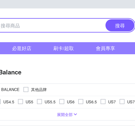
搜尋
必逛好店
刷卡/超取
會員專享
Balance
其他品牌
 BALANCE
US4.5
US5
US5.5
US6
US6.5
US7
US7
US11.5
US12
US12.5
US13
US13.5
US14
鞋
童
布
寬楦
籃球鞋
人造皮革
訓練鞋
水陸兩用鞋
野跑鞋
涼鞋/拖鞋
m
13.5cm
14cm
14.5cm
15cm
16cm
16.5
展開全部
EU39
EU40
EU41
EU42
EU43
EU44
健走鞋
休閒鞋/ 帆布鞋
童鞋
登山鞋
m
20cm
20.5cm
21cm
21.5cm
22cm
22.5
UK6
UK6.5
UK7
UK7.5
UK8
UK8.5