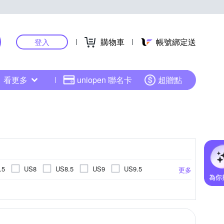
購物車
帳號綁定送
登入
看更多
uniopen 聯名卡
超贈點
.5
US8
US8.5
US9
US9.5
更多
US14.5
US15
EU34
EU35
羽球鞋
休閒拖鞋
健野鞋
cm
17cm
17.5cm
18cm
更多
更多
EU45
EU46
UK3
UK3.5
UK4
cm
23cm
23.5cm
24cm