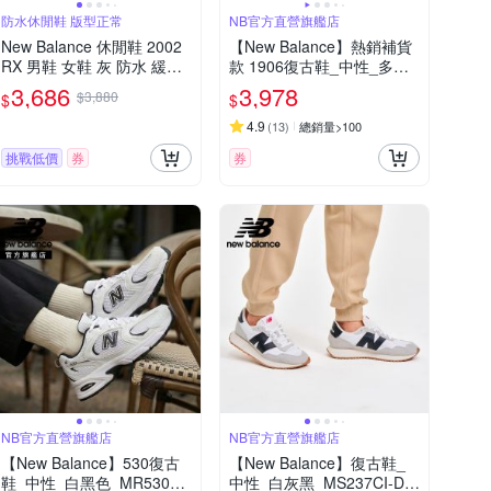
防水休閒鞋 版型正常
NB官方直營旗艦店
New Balance 休閒鞋 2002
【New Balance】熱銷補貨
RX 男鞋 女鞋 灰 防水 緩震
款 1906復古鞋_中性_多款
麂皮 復古 千禧跑鞋 NB 情
任選(M1906RER/M1906RE
3,686
3,978
$3,880
$
$
侶鞋 M2002RXJ-D
U)_IU著用款
4.9
(
13
)
總銷量>100
挑戰低價
券
券
NB官方直營旗艦店
NB官方直營旗艦店
【New Balance】530復古
【New Balance】復古鞋_
鞋_中性_白黑色_MR530E
中性_白灰黑_MS237CI-D楦