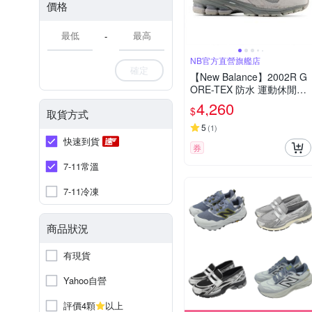
價格
-
NB官方直營旗艦店
確定
【New Balance】2002R G
ORE-TEX 防水 運動休閒鞋
_中性_灰色_U200227R-D
4,260
$
取貨方式
楦
5
(
1
)
快速到貨
券
7-11常溫
7-11冷凍
商品狀況
有現貨
Yahoo自營
評價4顆
以上