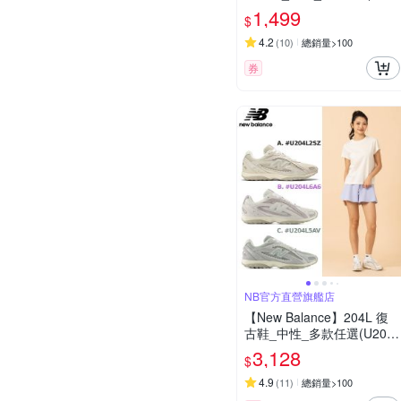
73SJ2/WL373SO2/WL373
1,499
$
XH2)(Y購/網路獨家款)
4.2
(
10
)
總銷量>100
券
NB官方直營旗艦店
【New Balance】204L 復
古鞋_中性_多款任選(U204
L2SZ/6A6/5AV/8OV/3K9/7A
3,128
$
M/273)
4.9
(
11
)
總銷量>100