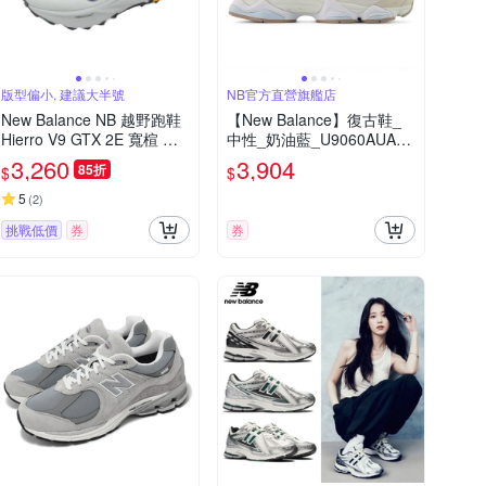
版型偏小, 建議大半號
NB官方直營旗艦店
New Balance NB 越野跑鞋
【New Balance】復古鞋_
Hierro V9 GTX 2E 寬楦 男
中性_奶油藍_U9060AUA-D
鞋 藍 防水 黃金大底 MHIG1
楦
3,260
3,904
85折
$
$
KM-2E
5
(
2
)
挑戰低價
券
券