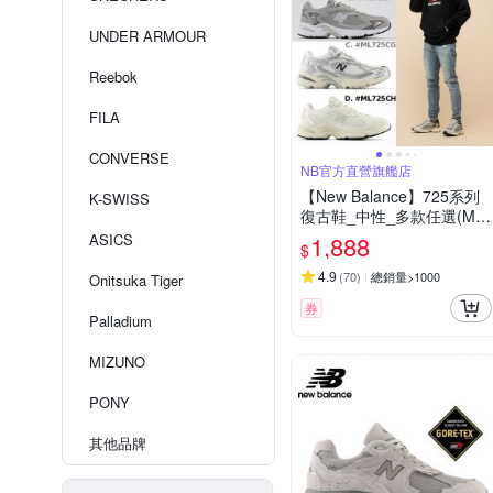
UNDER ARMOUR
Reebok
FILA
CONVERSE
NB官方直營旗艦店
【New Balance】725系列
K-SWISS
復古鞋_中性_多款任選(ML
725CK/ML725P/ML725CG/
ASICS
1,888
$
ML725CH)(Y購/網路獨家)
4.9
(
70
)
總銷量>1000
Onitsuka Tiger
券
Palladium
MIZUNO
PONY
其他品牌