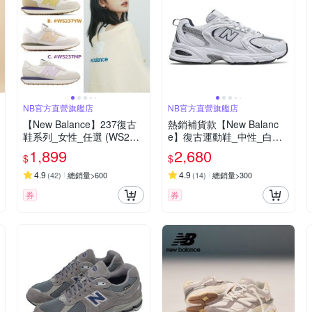
NB官方直營旗艦店
NB官方直營旗艦店
【New Balance】237復古
熱銷補貨款【New Balanc
鞋系列_女性_任選 (WS237
e】復古運動鞋_中性_白銀_
MY/WS237YW)
MR530SG-D楦
1,899
2,680
$
$
4.9
4.9
(
42
)
總銷量>600
(
14
)
總銷量>300
券
券