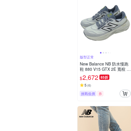
版型正常
New Balance NB 防水慢跑
鞋 880 V15 GTX 2E 寬楦 男
鞋 灰 緩震 運動鞋 M880G6
2,672
85折
$
FO-2E
5
(
6
)
挑戰低價
券