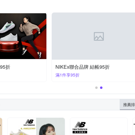
95折
NIKEx聯合品牌 結帳95折
滿1件享95折
果
推薦排