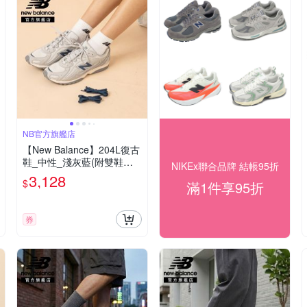
NB官方旗艦店
【New Balance】204L復古
鞋_中性_淺灰藍(附雙鞋帶)_
NIKEx聯合品牌 結帳95折
U204L4HH-D楦
3,128
$
滿1件享95折
券