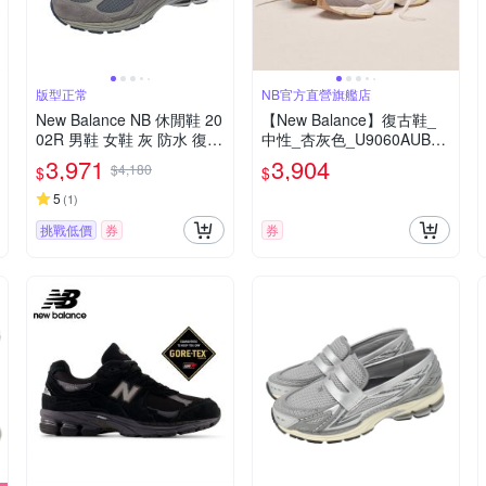
版型正常
NB官方直營旗艦店
New Balance NB 休閒鞋 20
【New Balance】復古鞋_
02R 男鞋 女鞋 灰 防水 復古
中性_杏灰色_U9060AUB-D
老爹鞋 NB GORE-TEX M20
楦
3,971
3,904
$4,180
$
$
02RXC-D
5
(
1
)
挑戰低價
券
券