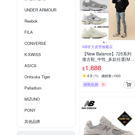
UNDER ARMOUR
Reebok
FILA
CONVERSE
NB官方直營旗艦店
【New Balance】725系列
K-SWISS
復古鞋_中性_多款任選(ML
725CK/ML725P/ML725CG/
ASICS
1,888
$
ML725CH)(Y購/網路獨家)
4.9
(
70
)
總銷量>1000
Onitsuka Tiger
挑戰低價
券
Palladium
MIZUNO
PONY
其他品牌