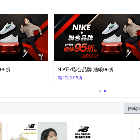
95折
NIKEx聯合品牌 結帳95折
滿1件享95折
果
推薦排