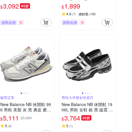
緩衝 回彈 運動鞋 M10808M
(網路獨家款)
3,092
1,899
85折
$
$
P-2E
4.9
(
7
)
總銷量>100
挑戰低價
券
挑戰低價
券
版型正常
男性大半號女性原尺
New Balance NB 休閒鞋 99
New Balance NB 休閒鞋 19
6 男鞋 美製 灰 黑 麂皮 磨砂
06L 男鞋 女鞋 銀 黑 緩震 套
革 拼接 復古 NB U996TG-D
入式 無鞋帶 樂福鞋 紐巴倫
5,111
3,764
$5,380
85折
$
$
U1906LOC-D
5
5
(
4
)
(
1
)