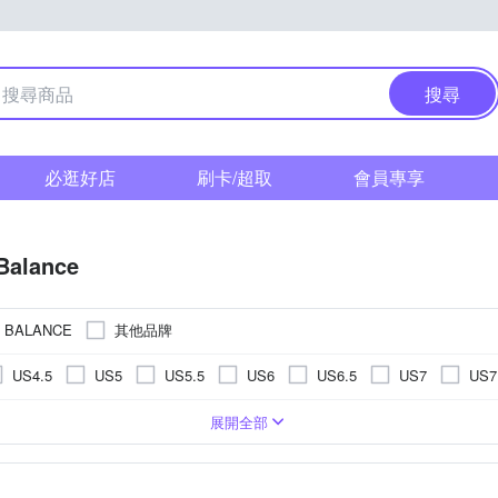
搜尋
必逛好店
刷卡/超取
會員專享
Balance
其他品牌
 BALANCE
US4.5
US5
US5.5
US6
US6.5
US7
US7
US11.5
US12
US12.5
US13
US13.5
US14
鞋
布
布
籃球鞋
人造皮革
訓練鞋
野跑鞋
羽球鞋
滑板鞋
涼
展開全部
EU39
EU40
EU41
EU42
EU43
EU44
UK6
UK6.5
UK7
UK7.5
UK8
UK8.5