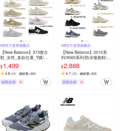
NB官方直營旗艦店
NB官方直營旗艦店
【New Balance】373復古
【New Balance】2010系
鞋_女性_多款任選_Y購/網
列/9060系列/防水慢跑鞋/越
路獨家
野鞋_男女_8款任選
1,499
2,888
$
$
4.8
4.7
(
45
)
總銷量>300
(
23
)
總銷量>300
挑戰低價
券
挑戰低價
券