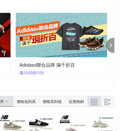
Adidasx聯合品牌 滿千折百
滿1000折100
序
價格低到高
價格高到低
近期熱銷