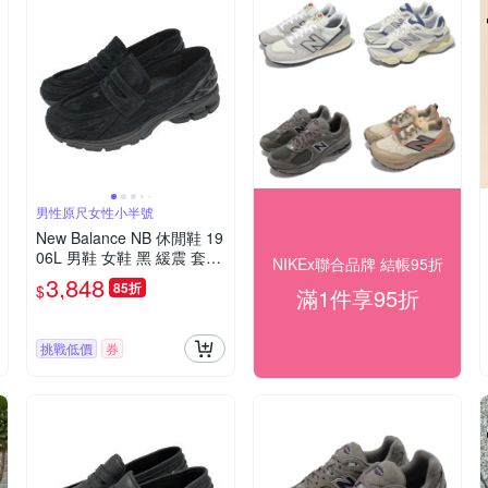
男性原尺女性小半號
New Balance NB 休閒鞋 19
06L 男鞋 女鞋 黑 緩震 套入
NIKEx聯合品牌 結帳95折
式 無鞋帶 樂福鞋 紐巴倫 U1
3,848
85折
$
滿1件享95折
906LNT-D
挑戰低價
券