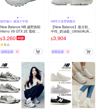
版型偏小, 建議大半號
NB官方直營旗艦店
New Balance NB 越野跑鞋
【New Balance】復古鞋_
Hierro V9 GTX 2E 寬楦 男
中性_奶油藍_U9060AUA-D
鞋 藍 防水 黃金大底 MHIG1
楦
3,260
3,904
85折
$
$
KM-2E
5
(
2
)
挑戰低價
券
挑戰低價
券