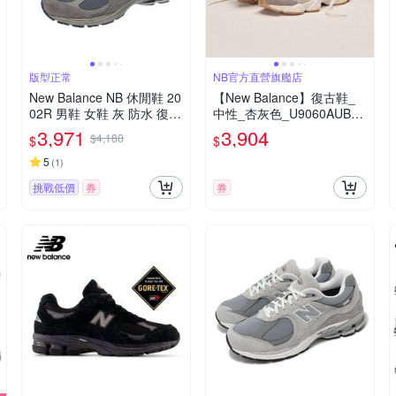
版型正常
NB官方直營旗艦店
New Balance NB 休閒鞋 20
【New Balance】復古鞋_
02R 男鞋 女鞋 灰 防水 復古
中性_杏灰色_U9060AUB-D
老爹鞋 NB GORE-TEX M20
楦
3,971
3,904
$4,180
$
$
02RXC-D
5
(
1
)
挑戰低價
券
券