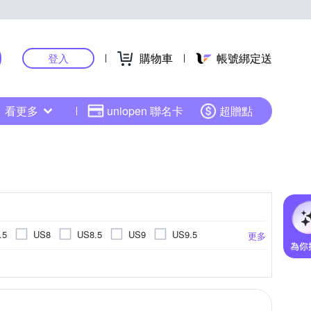
購物車
帳號綁定送
登入
看更多
uniopen 聯名卡
超贈點
.5
US8
US8.5
US9
US9.5
更多
US14.5
US15
EU34
EU35
鞋
足球鞋
登山鞋
EU45
EU46
UK3
UK3.5
UK4