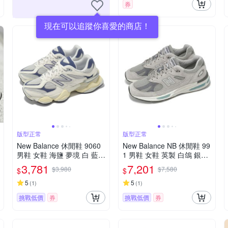
券
現在可以追蹤你喜愛的商店！
版型正常
版型正常
New Balance 休閒鞋 9060
New Balance NB 休閒鞋 99
男鞋 女鞋 海鹽 夢境 白 藍
1 男鞋 女鞋 英製 白鴿 銀灰
復古 緩震 NB U9060AGB-D
復古 NB U991GL2-D
3,781
7,201
$3,980
$7,580
$
$
5
5
(
1
)
(
1
)
挑戰低價
券
挑戰低價
券