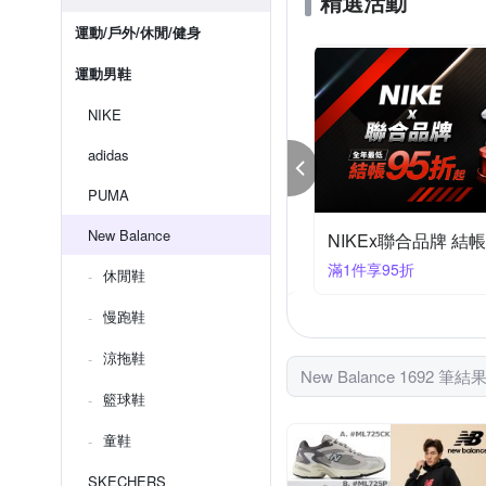
精選活動
運動/戶外/休閒/健身
運動男鞋
NIKE
adidas
PUMA
New Balance
KE 品牌慶 結帳84折
NIKEx聯合品牌 結帳
件享84折
滿1件享95折
休閒鞋
慢跑鞋
涼拖鞋
New Balance 1692 筆結
籃球鞋
童鞋
SKECHERS