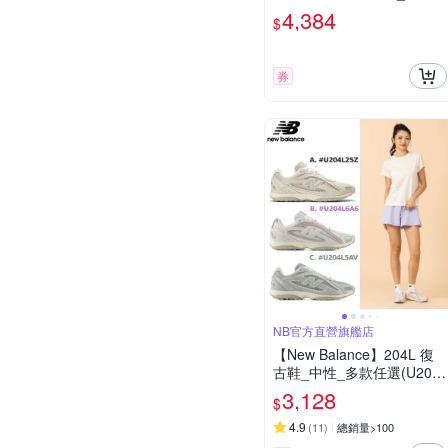
3款任選(U190631U/U1906
4,384
$
1VF/U190679Y)
券
NB官方直營旗艦店
【New Balance】204L 復
古鞋_中性_多款任選(U204
L2SZ/6A6/5AV/8OV/3K9/7A
3,128
$
M/273)
4.9
(
11
)
總銷量>100