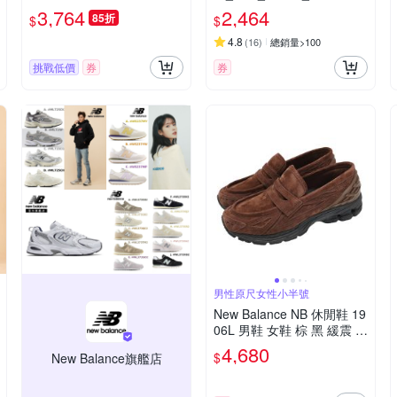
入式 無鞋帶 樂福鞋 紐巴倫
WB-D
3,764
2,464
85折
$
$
U1906LAE-D
4.8
(
16
)
總銷量>100
挑戰低價
券
券
男性原尺女性小半號
New Balance NB 休閒鞋 19
06L 男鞋 女鞋 棕 黑 緩震 套
入式 無鞋帶 樂福鞋 紐巴倫
4,680
$
New Balance旗艦店
U1906LNS-D