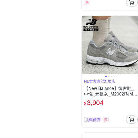
券
NB官方直營旗艦店
【New Balance】復古鞋_
中性_元祖灰_M2002RJM-D
楦
3,904
$
挑戰低價
券