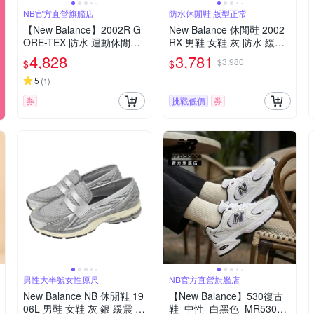
NB官方直營旗艦店
防水休閒鞋 版型正常
【New Balance】2002R G
New Balance 休閒鞋 2002
ORE-TEX 防水 運動休閒鞋
RX 男鞋 女鞋 灰 防水 緩震
_中性_黑灰色_U20023MB-
麂皮 復古 千禧跑鞋 NB 情
4,828
3,781
$3,980
$
$
D楦
侶鞋 M2002RXJ-D
5
(
1
)
券
挑戰低價
券
男性大半號女性原尺
NB官方直營旗艦店
New Balance NB 休閒鞋 19
【New Balance】530復古
06L 男鞋 女鞋 灰 銀 緩震 套
鞋_中性_白黑色_MR530E