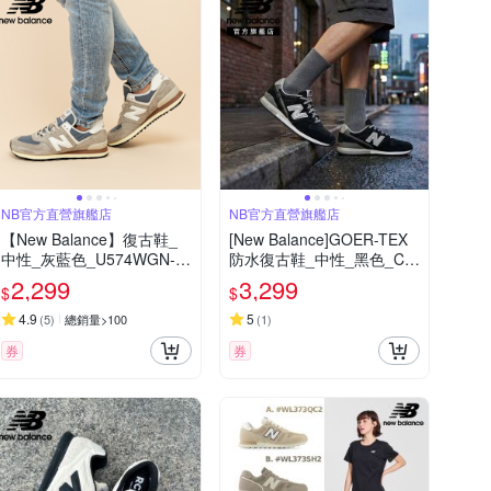
NB官方直營旗艦店
NB官方直營旗艦店
【New Balance】復古鞋_
[New Balance]GOER-TEX
中性_灰藍色_U574WGN-D
防水復古鞋_中性_黑色_CM
楦
996XB2-D楦
2,299
3,299
$
$
4.9
5
(
5
)
總銷量>100
(
1
)
券
券