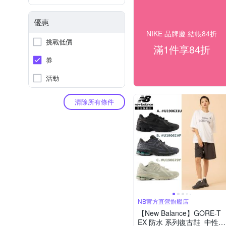
優惠
NIKE 品牌慶 結帳84折
挑戰低價
滿1件享84折
券
活動
清除所有條件
NB官方直營旗艦店
【New Balance】GORE-T
EX 防水 系列復古鞋_中性_