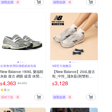
挑戰低價
券
挑戰低價
券
出貨會使用防撞硬紙箱包裝
NB官方旗艦店
New Balance 1906L 樂福鞋
【New Balance】204L復古
灰銀 復古 網眼 緩震 休閒鞋
鞋_中性_淺灰藍(附雙鞋帶)_
運動鞋 男女鞋 U1906LAE
U204L4HH-D楦
4,363
3,128
$4,463
$
$
5
(
1
)
限時下殺
券
挑戰低價
券