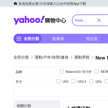
首頁
拍賣
企業/大宗採購入口
合作招商
App下載
Yahoo購物中心
New
Balance
全部分類
點換券
登記送
New 
運動/戶外/休閒/健身
運動男鞋
BalanceOn 倍力舒
NEW
品牌
US3
US3.5
US4
尺寸
品牌名稱
US10
US10.5
US11
男
休閒鞋
正常
依吊牌標示
依吊牌標示
女
偏大
慢跑鞋
麂皮
布面
偏小
運動
網
網
顏色
適用性別
款式
版型
鞋面材質
內裡材質
EU36
EU37
EU38
相關分類
UK4.5
UK5
UK5.5