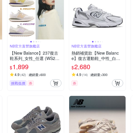
NB官方直營旗艦店
NB官方直營旗艦店
【New Balance】237復古
熱銷補貨款【New Balanc
鞋系列_女性_任選 (WS237
e】復古運動鞋_中性_白銀_
MY/WS237YW)
MR530SG-D楦
1,899
2,680
$
$
4.9
4.9
(
42
)
總銷量>600
(
14
)
總銷量>300
挑戰低價
券
券