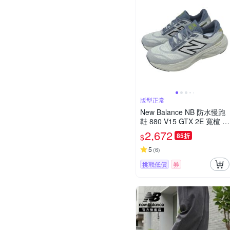
版型正常
New Balance NB 防水慢跑
鞋 880 V15 GTX 2E 寬楦 男
鞋 灰 緩震 運動鞋 M880G6
2,672
85折
$
FO-2E
5
(
6
)
挑戰低價
券