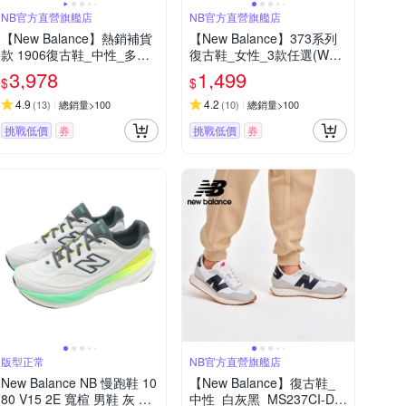
NB官方直營旗艦店
NB官方直營旗艦店
【New Balance】熱銷補貨
【New Balance】373系列
款 1906復古鞋_中性_多款
復古鞋_女性_3款任選(WL3
任選(M1906RER/M1906RE
73SJ2/WL373SO2/WL373
3,978
1,499
$
$
U)_IU著用款
XH2)(Y購/網路獨家款)
4.9
4.2
(
13
)
總銷量>100
(
10
)
總銷量>100
挑戰低價
券
挑戰低價
券
版型正常
NB官方直營旗艦店
New Balance NB 慢跑鞋 10
【New Balance】復古鞋_
80 V15 2E 寬楦 男鞋 灰 綠
中性_白灰黑_MS237CI-D楦