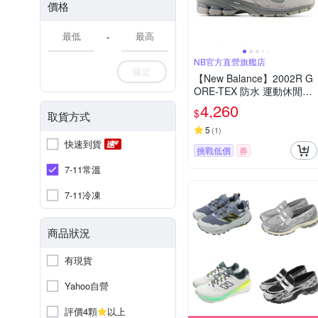
價格
-
NB官方直營旗艦店
確定
【New Balance】2002R G
ORE-TEX 防水 運動休閒鞋
_中性_灰色_U200227R-D
4,260
$
取貨方式
楦
5
(
1
)
快速到貨
挑戰低價
券
7-11常溫
7-11冷凍
商品狀況
有現貨
Yahoo自營
評價4顆
以上