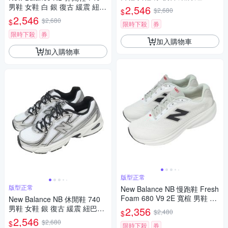
U7402XX-D
男鞋 女鞋 白 銀 復古 緩震 紐巴
2,546
$2,680
$
倫 U7407BO-D
2,546
$2,680
$
限時下殺
券
限時下殺
券
加入購物車
加入購物車
版型正常
版型正常
New Balance NB 慢跑鞋 Fresh
Foam 680 V9 2E 寬楦 男鞋 白
New Balance NB 休閒鞋 740
緩震 運動鞋 M68082E-2E
男鞋 女鞋 銀 復古 緩震 紐巴倫
2,356
$2,480
$
U7401P5-D
2,546
$2,680
$
限時下殺
券