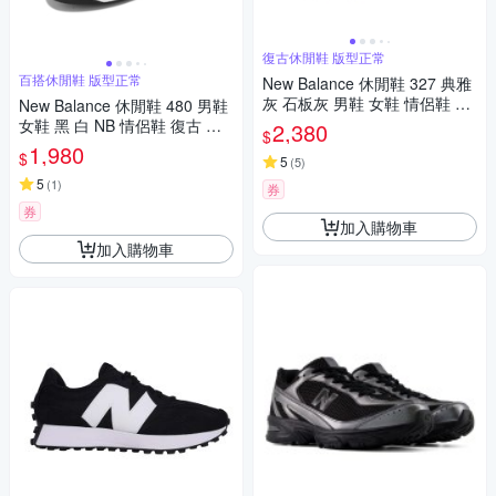
復古休閒鞋 版型正常
百搭休閒鞋 版型正常
New Balance 休閒鞋 327 典雅
灰 石板灰 男鞋 女鞋 情侶鞋 復
New Balance 休閒鞋 480 男鞋
古 NB U327FF-D
女鞋 黑 白 NB 情侶鞋 復古 低
2,380
$
筒 百搭 紐巴倫 BB480LBA-D
1,980
$
5
(
5
)
5
(
1
)
券
券
加入購物車
加入購物車