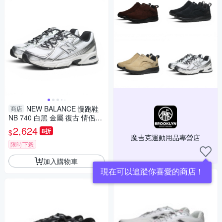
NEW BALANCE 慢跑鞋
商店
NB 740 白黑 金屬 復古 情侶鞋
男女 U7401P5
2,624
8折
$
魔吉克運動用品專營店
限時下殺
加入購物車
現在可以追蹤你喜愛的商店！