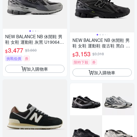
NEW BALANCE NB 休閒鞋 男
NEW BALANCE NB 休閒鞋 男
鞋 女鞋 運動鞋 灰黑 U19064J0
鞋 女鞋 運動鞋 復古鞋 黑白 U1
-D楦
3,477
$3,660
$
9068PN-D楦
3,153
$3,318
$
挑戰低價
券
限時下殺
券
加入購物車
加入購物車