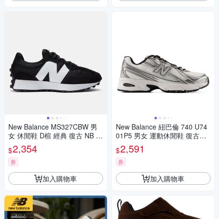
New Balance MS327CBW 男
New Balance 紐巴倫 740 U74
女 休閒鞋 D楦 經典 復古 NB 3
01P5 男女 運動休閒鞋 復古跑
27 麂皮 百搭 情侶穿搭 黑白
鞋 緩震 舒適 金屬銀白
2,354
2,591
$
$
券
券
加入購物車
加入購物車