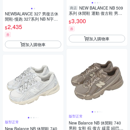
NEW BALANCE NB 509
商店
系列 休閒鞋 運動 復古鞋 男女
NEWBALANCE 327 男復古休
鞋 男女款 黑銀色 D楦 U5095A
閒鞋-慢跑 327系列 NB N字鞋
3,300
$
2
MS327CBW 黑白
2,435
$
券
券
加入購物車
加入購物車
版型正常
版型正常
New Balance NB 休閒鞋 740
男鞋 女鞋 棕 復古 緩震 紐巴倫
New Balance NB 休閒鞋 740