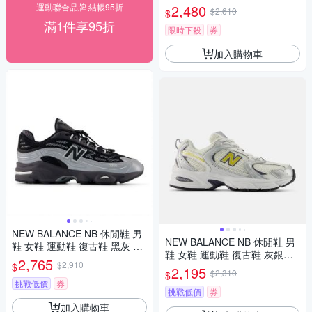
-D楦
運動聯合品牌 結帳95折
2,480
$2,610
$
滿1件享95折
限時下殺
券
加入購物車
NEW BALANCE NB 休閒鞋 男
NEW BALANCE NB 休閒鞋 男
鞋 女鞋 運動鞋 復古鞋 黑灰 U1
鞋 女鞋 運動鞋 復古鞋 灰銀黃
000432-D楦
2,765
$2,910
$
U530153-D楦
2,195
$2,310
$
挑戰低價
券
挑戰低價
券
加入購物車