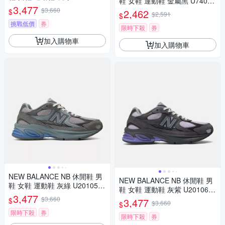
鞋 女鞋 運動鞋 金屬黑 U7407Y
H-D楦
3,477
I-D楦
$3,660
$
2,462
$2,591
$
挑戰低價
券
限時下殺
券
加入購物車
加入購物車
NEW BALANCE NB 休閒鞋 男
NEW BALANCE NB 休閒鞋 男
鞋 女鞋 運動鞋 灰綠 U201056
鞋 女鞋 運動鞋 灰紫 U20106K
U-D楦
3,477
C-D楦
$3,660
$
3,477
$3,660
$
限時下殺
券
限時下殺
券