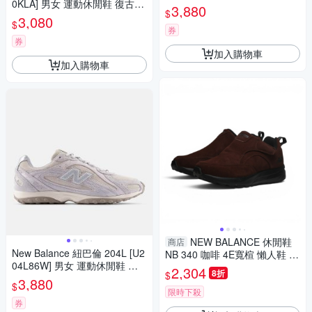
0KLA] 男女 運動休閒鞋 復古鞋
古鞋 穿搭 舒適 粉紫
3,880
$
舒適 穿搭 灰銀白
3,080
$
券
券
加入購物車
加入購物車
NEW BALANCE 休閒鞋
商店
New Balance 紐巴倫 204L [U2
NB 340 咖啡 4E寬楦 懶人鞋 男
04L86W] 男女 運動休閒鞋 復
女 U3407PB
2,304
8折
$
古鞋 穿搭 舒適 粉紫
3,880
$
限時下殺
券