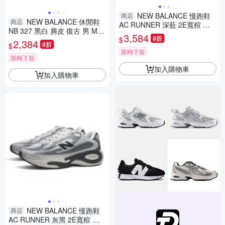
NEW BALANCE 慢跑鞋
商店
NEW BALANCE 休閒鞋
商店
AC RUNNER 深藍 2E寬楦 運
NB 327 黑白 麂皮 復古 男 MS3
動 男 MACR18PU
3,584
8折
$
27CBW
2,384
8折
$
限時下殺
限時下殺
加入購物車
加入購物車
NEW BALANCE 慢跑鞋
商店
AC RUNNER 灰黑 2E寬楦 運