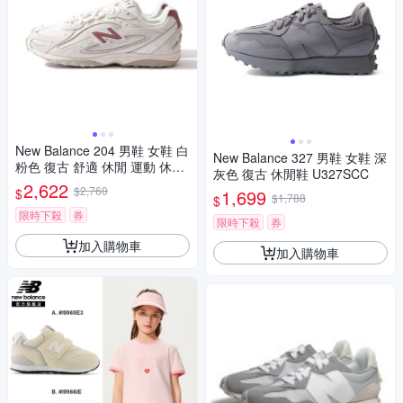
New Balance 204 男鞋 女鞋 白
New Balance 327 男鞋 女鞋 深
粉色 復古 舒適 休閒 運動 休閒
灰色 復古 休閒鞋 U327SCC
鞋 U204L1ZH
2,622
$2,760
$
1,699
$1,788
$
限時下殺
券
限時下殺
券
加入購物車
加入購物車