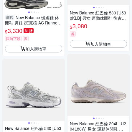
New Balance 紐巴倫 530 [U53
New Balance 慢跑鞋 休
商店
0KLB] 男女 運動休閒鞋 復古鞋
閒鞋 男鞋 2E寬楦 AC Runner
舒適 穿搭 白黑
3,080
$
【運動世界】MACR13XO/MA
3,330
81折
$
CR18PU/MACR161F
券
限時下殺
券
加入購物車
加入購物車
New Balance 紐巴倫 204L [U2
New Balance 紐巴倫 530 [U53
04L86W] 男女 運動休閒鞋 復