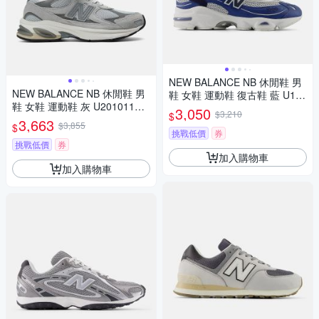
NEW BALANCE NB 休閒鞋 男
NEW BALANCE NB 休閒鞋 男
鞋 女鞋 運動鞋 復古鞋 藍 U100
鞋 女鞋 運動鞋 灰 U201011N-
01G2-D楦
3,050
$3,210
$
D楦
3,663
$3,855
$
挑戰低價
券
挑戰低價
券
加入購物車
加入購物車