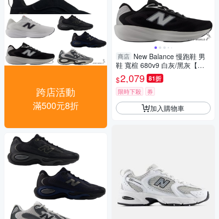
New Balance 慢跑鞋 男
商店
鞋 寬楦 680v9 白灰/黑灰【運
動世界】M68082E-2E/M6806
2,079
81折
$
03-2E
跨店活動
限時下殺
券
滿500元8折
加入購物車