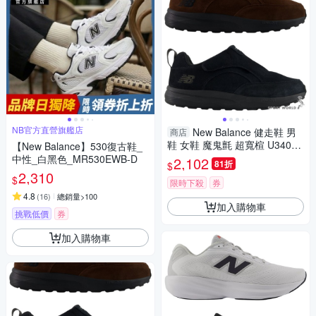
NB官方直營旗艦店
New Balance 健走鞋 男
商店
鞋 女鞋 魔鬼氈 超寬楦 U340
【New Balance】530復古鞋_
棕/黑【運動世界】U3407PB-4
中性_白黑色_MR530EWB-D
2,102
81折
$
E/U34072H-4E
2,310
$
限時下殺
券
4.8
(
16
)
總銷量>100
加入購物車
挑戰低價
券
加入購物車