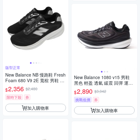
版型正常
New Balance NB 慢跑鞋 Fresh
New Balance 1080 v15 男鞋
Foam 680 V9 2E 寬楦 男鞋 黑
黑色 輕盈 透氣 緩震 回彈 運動
緩震 運動鞋 M680603-2E
2,356
休閒 慢跑鞋 M10802FR
$2,480
$
2,890
$3,042
$
限時下殺
券
挑戰低價
券
加入購物車
加入購物車