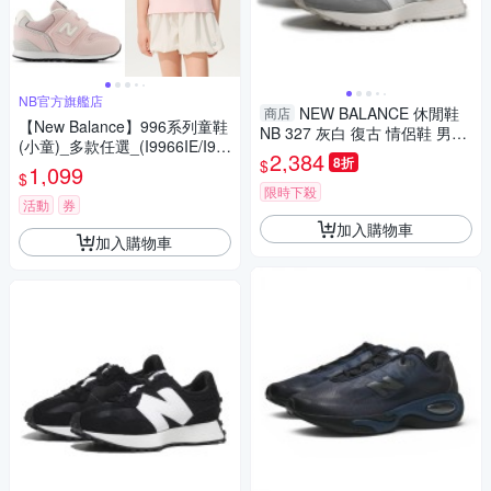
NB官方旗艦店
NEW BALANCE 休閒鞋
商店
【New Balance】996系列童鞋
NB 327 灰白 復古 情侶鞋 男女
(小童)_多款任選_(I9966IE/I99
U327FF
2,384
8折
$
65E3)
1,099
$
限時下殺
活動
券
加入購物車
加入購物車