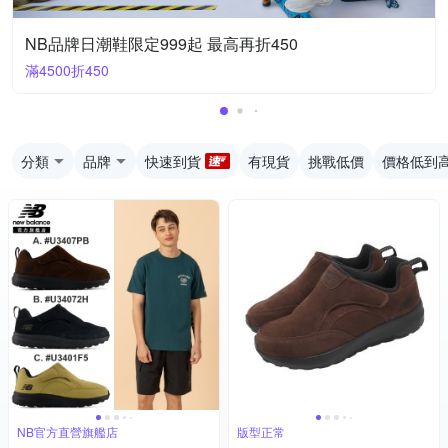
NB品牌日潮鞋限定999起 最高再折450
滿4500折450
分類
品牌
快速到貨
有現貨
挑戰低價
價格低到
NB官方直營旗艦店
版型正常