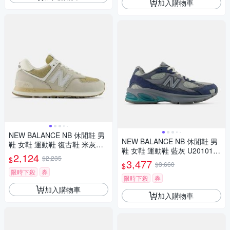
加入購物車
NEW BALANCE NB 休閒鞋 男
NEW BALANCE NB 休閒鞋 男
鞋 女鞋 運動鞋 復古鞋 米灰黃
鞋 女鞋 運動鞋 藍灰 U20101Q
U5748DF-D楦
2,124
$2,235
$
Y-D楦
3,477
$3,660
$
限時下殺
券
限時下殺
券
加入購物車
加入購物車