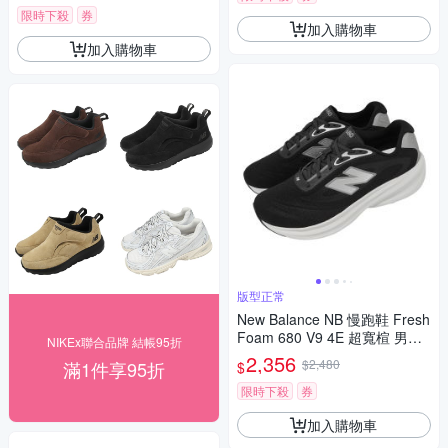
限時下殺
券
加入購物車
加入購物車
版型正常
New Balance NB 慢跑鞋 Fresh
Foam 680 V9 4E 超寬楦 男鞋
NIKEx聯合品牌 結帳95折
黑 緩震 M680603-4E
2,356
$2,480
滿1件享95折
$
限時下殺
券
加入購物車