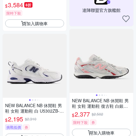
動 男 MACR161F
3,584
8折
$
達陣聯盟官方旗艦館
限時下殺
加入購物車
NEW BALANCE NB 休閒鞋 男
NEW BALANCE NB 休閒鞋 男
鞋 女鞋 運動鞋 復古鞋 白銀粉
鞋 女鞋 運動鞋 白 U5302ZB-D
U204L283-D楦
2,377
$2,502
$
楦
2,195
$2,310
$
限時下殺
券
挑戰低價
券
加入購物車