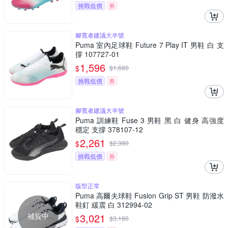
挑戰低價
券
腳寬者建議大半號
Puma 室內足球鞋 Future 7 Play IT 男鞋 白 支
撐 107727-01
1,596
$
$
1,680
挑戰低價
券
腳寬者建議大半號
Puma 訓練鞋 Fuse 3 男鞋 黑 白 健身 高強度
穩定 支撐 378107-12
2,261
$
$
2,380
挑戰低價
券
版型正常
Puma 高爾夫球鞋 Fusion Grip ST 男鞋 防潑水
鞋釘 緩震 白 312994-02
補貨中
3,021
$
$
3,180