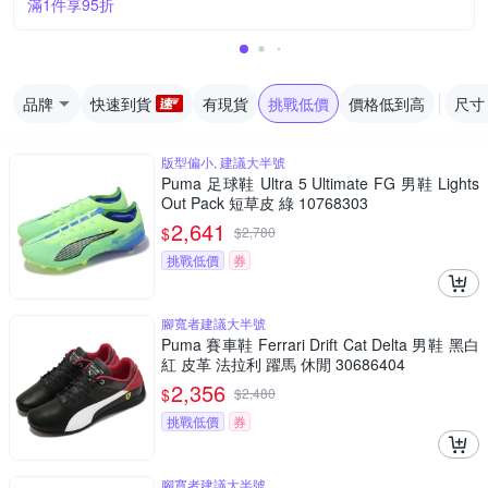
滿1件享95折
品牌
快速到貨
有現貨
挑戰低價
價格低到高
尺寸
版型偏小, 建議大半號
Puma 足球鞋 Ultra 5 Ultimate FG 男鞋 Lights
Out Pack 短草皮 綠 10768303
2,641
$
$
2,780
挑戰低價
券
腳寬者建議大半號
Puma 賽車鞋 Ferrari Drift Cat Delta 男鞋 黑白
紅 皮革 法拉利 躍馬 休閒 30686404
2,356
$
$
2,480
挑戰低價
券
腳寬者建議大半號