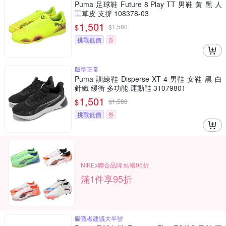
Puma 足球鞋 Future 8 Play TT 男鞋 黃 黑 人
工草皮 支撐 108378-03
1,501
$
$
1,580
挑戰低價
券
版型正常
Puma 訓練鞋 Disperse XT 4 男鞋 女鞋 黑 白
針織 緩衝 多功能 運動鞋 31079801
1,501
$
$
1,580
挑戰低價
券
NIKEx聯合品牌 結帳95折
滿1件享95折
腳寬者建議大半號