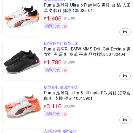
Puma 足球鞋 Ultra 5 Play MG 男鞋 白 橘 人工
草皮 軟釘 抓地 108328-01
1,406
$
$
1,480
挑戰低價
券
BMW賽車鞋 版型正常
Puma 賽車鞋 BMW MMS Drift Cat Decima 男
女鞋 黑 藍 紅 皮革 平底 品牌標誌 30730404
1,786
$
$
1,880
挑戰低價
券
版型偏小, 建議大半號
Puma 足球鞋 Ultra 5 Ultimate FG 男鞋 短草皮
白 紅 支撐 穩定 10815901
3,116
$
$
3,280
挑戰低價
券
支撐訓練鞋 版型正常