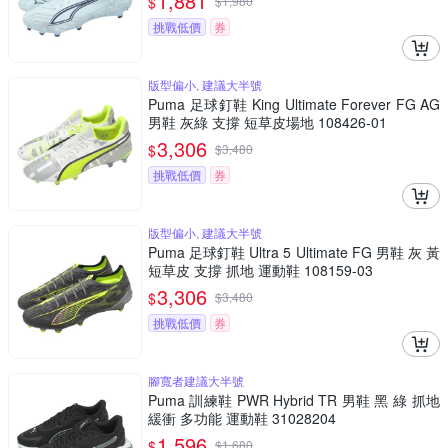
1,881
$
$
1,980
挑戰低價
券
版型偏小, 建議大半號
Puma 足球釘鞋 King Ultimate Forever FG AG
男鞋 灰綠 支撐 短草皮場地 108426-01
3,306
$
$
3,480
挑戰低價
券
版型偏小, 建議大半號
Puma 足球釘鞋 Ultra 5 Ultimate FG 男鞋 灰 黃
短草皮 支撐 抓地 運動鞋 108159-03
3,306
$
$
3,480
挑戰低價
券
腳寬者建議大半號
Puma 訓練鞋 PWR Hybrid TR 男鞋 黑 綠 抓地
緩衝 多功能 運動鞋 31028204
1,596
$
$
1,680