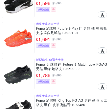
1,596
$
$
1,680
挑戰低價
券
腳寬者建議大半號
Puma 足球鞋 Future 9 Play IT 男鞋 橘 灰 輕量
支撐 室內足球鞋 108921-01
1,691
$
$
1,780
挑戰低價
券
版型偏小, 建議大半號
Puma 足球釘鞋 Future 8 Match Low FG/AG
男鞋 黑綠 短草皮 108599-02
1,786
$
$
1,880
挑戰低價
券
腳寬者建議大半號
Puma 足球鞋 King Top FG AG 男鞋 硬地 人工
草皮 黑 白 皮革 翻鞋舌 10734801