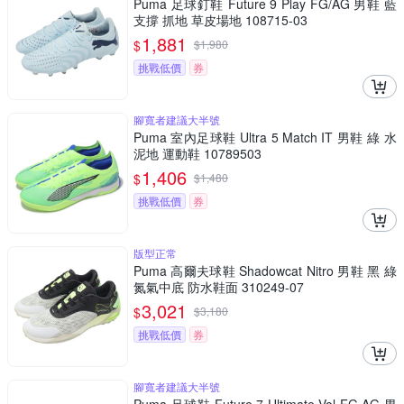
Puma 足球釘鞋 Future 9 Play FG/AG 男鞋 藍
支撐 抓地 草皮場地 108715-03
1,881
$
$
1,980
挑戰低價
券
腳寬者建議大半號
Puma 室內足球鞋 Ultra 5 Match IT 男鞋 綠 水
泥地 運動鞋 10789503
1,406
$
$
1,480
挑戰低價
券
版型正常
Puma 高爾夫球鞋 Shadowcat Nitro 男鞋 黑 綠
氮氣中底 防水鞋面 310249-07
3,021
$
$
3,180
挑戰低價
券
腳寬者建議大半號