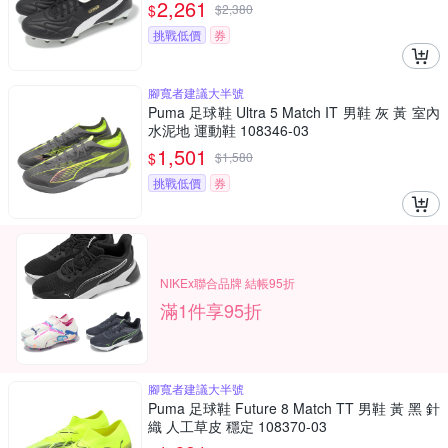
2,261
$
$
2,380
挑戰低價
券
腳寬者建議大半號
Puma 足球鞋 Ultra 5 Match IT 男鞋 灰 黃 室內
水泥地 運動鞋 108346-03
1,501
$
$
1,580
挑戰低價
券
NIKEx聯合品牌 結帳95折
滿1件享95折
腳寬者建議大半號
Puma 足球鞋 Future 8 Match TT 男鞋 黃 黑 針
織 人工草皮 穩定 108370-03