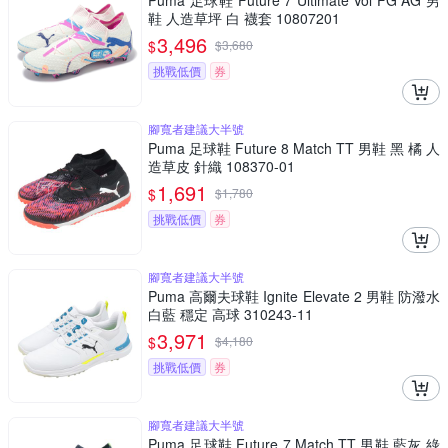
Puma 足球鞋 Future 7 Ultimate Vol FG AG 男
鞋 人造草坪 白 襪套 10807201
3,496
$
$
3,680
挑戰低價
券
腳寬者建議大半號
Puma 足球鞋 Future 8 Match TT 男鞋 黑 橘 人
造草皮 針織 108370-01
1,691
$
$
1,780
挑戰低價
券
腳寬者建議大半號
Puma 高爾夫球鞋 Ignite Elevate 2 男鞋 防潑水
白藍 穩定 高球 310243-11
3,971
$
$
4,180
挑戰低價
券
腳寬者建議大半號
Puma 足球鞋 Future 7 Match TT 男鞋 藍灰 綠