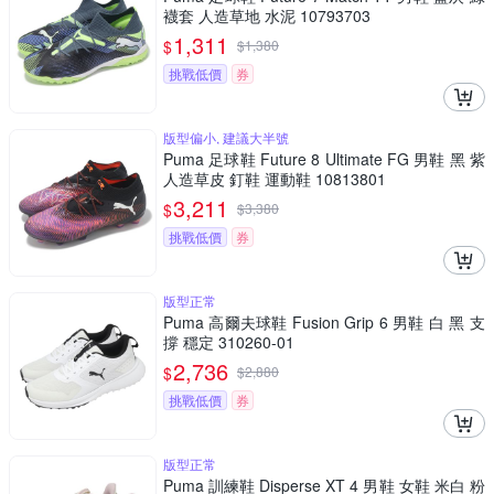
襪套 人造草地 水泥 10793703
1,311
$
$
1,380
挑戰低價
券
版型偏小, 建議大半號
Puma 足球鞋 Future 8 Ultimate FG 男鞋 黑 紫
人造草皮 釘鞋 運動鞋 10813801
3,211
$
$
3,380
挑戰低價
券
版型正常
Puma 高爾夫球鞋 Fusion Grip 6 男鞋 白 黑 支
撐 穩定 310260-01
2,736
$
$
2,880
挑戰低價
券
版型正常
Puma 訓練鞋 Disperse XT 4 男鞋 女鞋 米白 粉