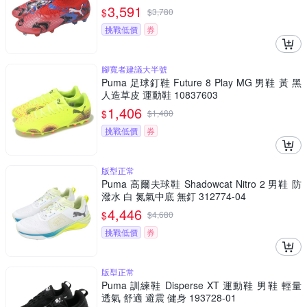
3,591
$
$
3,780
挑戰低價
券
腳寬者建議大半號
Puma 足球釘鞋 Future 8 Play MG 男鞋 黃 黑
人造草皮 運動鞋 10837603
1,406
$
$
1,480
挑戰低價
券
版型正常
Puma 高爾夫球鞋 Shadowcat Nitro 2 男鞋 防
潑水 白 氮氣中底 無釘 312774-04
4,446
$
$
4,680
挑戰低價
券
版型正常
Puma 訓練鞋 Disperse XT 運動鞋 男鞋 輕量
透氣 舒適 避震 健身 193728-01