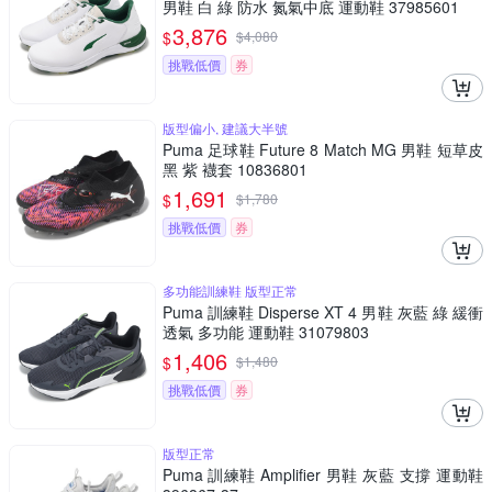
男鞋 白 綠 防水 氮氣中底 運動鞋 37985601
3,876
$
$
4,080
挑戰低價
券
版型偏小, 建議大半號
Puma 足球鞋 Future 8 Match MG 男鞋 短草皮
黑 紫 襪套 10836801
1,691
$
$
1,780
挑戰低價
券
多功能訓練鞋 版型正常
Puma 訓練鞋 Disperse XT 4 男鞋 灰藍 綠 緩衝
透氣 多功能 運動鞋 31079803
1,406
$
$
1,480
挑戰低價
券
版型正常
Puma 訓練鞋 Amplifier 男鞋 灰藍 支撐 運動鞋