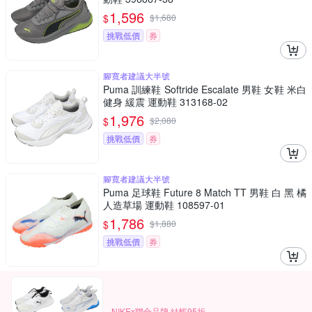
1,596
$
$
1,680
挑戰低價
券
腳寬者建議大半號
Puma 訓練鞋 Softride Escalate 男鞋 女鞋 米白
健身 緩震 運動鞋 313168-02
1,976
$
$
2,080
挑戰低價
券
腳寬者建議大半號
Puma 足球鞋 Future 8 Match TT 男鞋 白 黑 橘
人造草場 運動鞋 108597-01
1,786
$
$
1,880
挑戰低價
券
NIKEx聯合品牌 結帳95折