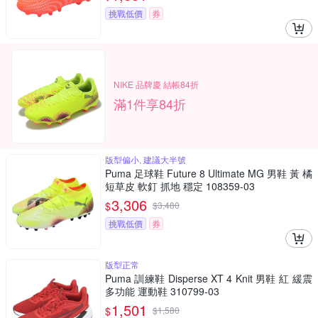
挑戰低價
券
NIKE 品牌慶 結帳84折
滿1件享84折
版型偏小, 建議大半號
Puma 足球鞋 Future 8 Ultimate MG 男鞋 黃 橘
短草皮 軟釘 抓地 穩定 108359-03
3,306
$
$
3,480
挑戰低價
券
版型正常
Puma 訓練鞋 Disperse XT 4 Knit 男鞋 紅 緩震
多功能 運動鞋 310799-03
1,501
$
$
1,580