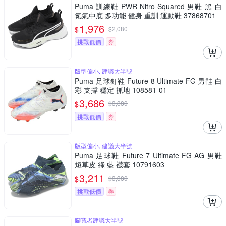
Puma 訓練鞋 PWR Nitro Squared 男鞋 黑 白
氮氣中底 多功能 健身 重訓 運動鞋 37868701
1,976
$
$
2,080
挑戰低價
券
版型偏小, 建議大半號
Puma 足球釘鞋 Future 8 Ultimate FG 男鞋 白
彩 支撐 穩定 抓地 108581-01
3,686
$
$
3,880
挑戰低價
券
版型偏小, 建議大半號
Puma 足球鞋 Future 7 Ultimate FG AG 男鞋
短草皮 綠 藍 襪套 10791603
3,211
$
$
3,380
挑戰低價
券
腳寬者建議大半號