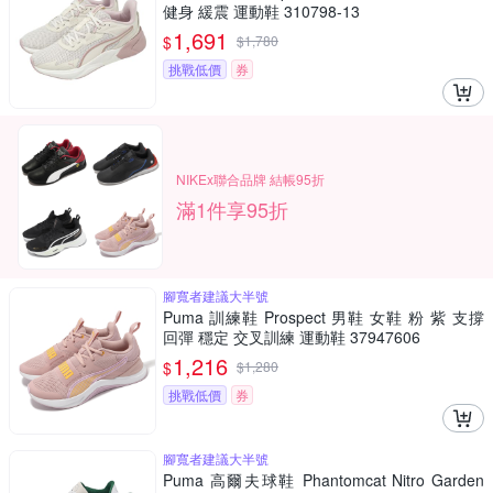
健身 緩震 運動鞋 310798-13
1,691
$
$
1,780
挑戰低價
券
NIKEx聯合品牌 結帳95折
滿1件享95折
腳寬者建議大半號
Puma 訓練鞋 Prospect 男鞋 女鞋 粉 紫 支撐
回彈 穩定 交叉訓練 運動鞋 37947606
1,216
$
$
1,280
挑戰低價
券
腳寬者建議大半號
Puma 高爾夫球鞋 Phantomcat Nitro Garden