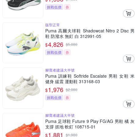
挑戰低價
券
版型正常
Puma 高爾夫球鞋 Shadowcat Nitro 2 Disc 男
鞋 防潑水 無釘 白 312991-05
4,826
$
$
5,080
挑戰低價
券
腳寬者建議大半號
Puma 訓練鞋 Softride Escalate 男鞋 女鞋 米
健身 緩震 運動鞋 313168-03
1,976
$
$
2,080
挑戰低價
券
腳寬者建議大半號
Puma 足球鞋 Future 9 Play FG/AG 男鞋 橘 灰
支撐 抓地 軟釘 108715-01
1,881
$
$
1,980