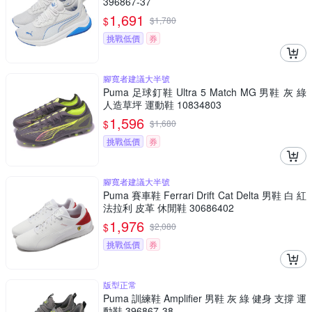
396867-37
1,691
$
$
1,780
挑戰低價
券
腳寬者建議大半號
Puma 足球釘鞋 Ultra 5 Match MG 男鞋 灰 綠
人造草坪 運動鞋 10834803
1,596
$
$
1,680
挑戰低價
券
腳寬者建議大半號
Puma 賽車鞋 Ferrari Drift Cat Delta 男鞋 白 紅
法拉利 皮革 休閒鞋 30686402
1,976
$
$
2,080
挑戰低價
券
版型正常
Puma 訓練鞋 Amplifier 男鞋 灰 綠 健身 支撐 運
動鞋 396867-38