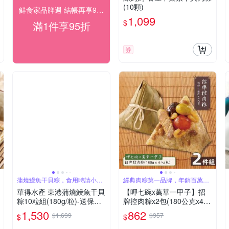
(10顆)
鮮食家品牌週 結帳再享95折 !
1,099
$
滿1件享95折
券
蒲燒鰻魚干貝粽，食用時請小心
經典肉粽第一品牌，年銷百萬顆
魚刺
肉粽
華得水產 東港蒲燒鰻魚干貝
【呷七碗x萬華一甲子】招
粽10粒組(180g/粒)-送保溫
牌控肉粽x2包(180公克x4
袋x1個
入/包)_2026端午肉粽
1,530
862
$1,699
$957
$
$