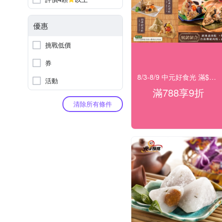
優惠
挑戰低價
券
8/3-8/9 中元好食光 滿$788享9折
活動
滿788享9折
清除所有條件