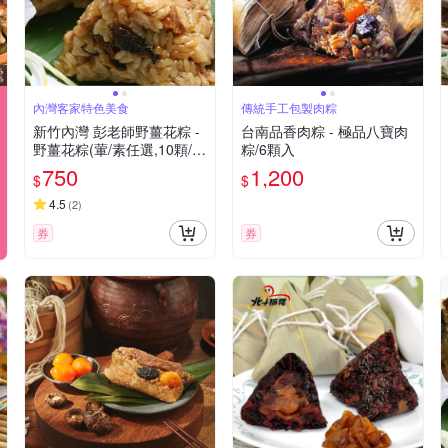
內灣客家特色美食
傳統手工包製肉粽
新竹內灣 彭老師野薑花粽 -
台南品香肉粽 - 極品八寶肉
野薑花粽(葷/素任選,10顆/
粽/6顆入
盒) 共2盒
750
1,200
$
$
4.5
(
2
)
券
券