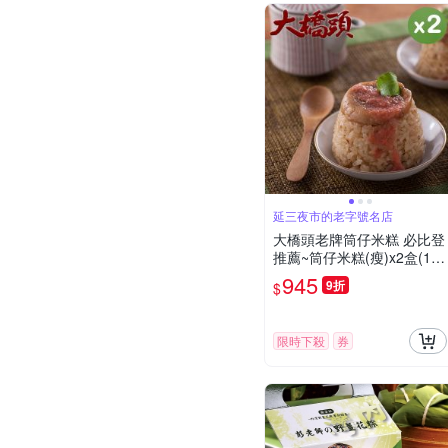
延三夜市的老字號名店
大橋頭老牌筒仔米糕 必比登
推薦~筒仔米糕(瘦)x2盒(150
g/個，6個/盒，附醬料) (端
945
9折
$
午預購)
限時下殺
券