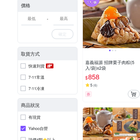
價格
-
確定
取貨方式
嘉義福源 招牌栗子肉粽(5
快速到貨
入/袋)x2袋
858
7-11常溫
$
5
(
6
)
7-11冷凍
券
商品狀況
有現貨
Yahoo自營
評價4顆
以上