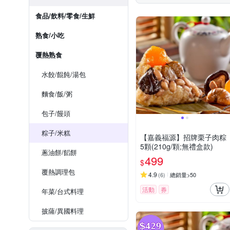
食品/飲料/零食/生鮮
熟食/小吃
覆熱熟食
水餃/餛飩/湯包
麵食/飯/粥
包子/饅頭
粽子/米糕
【嘉義福源】招牌栗子肉粽
5顆(210g/顆;無禮盒款)
蔥油餅/饀餅
499
$
覆熱調理包
4.9
(
6
)
總銷量>50
活動
券
年菜/台式料理
披薩/異國料理