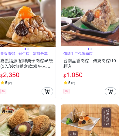
栗香濃郁、端午粽、家庭分享
傳統手工包製肉粽
嘉義福源 招牌栗子肉粽x6袋
台南品香肉粽 - 傳統肉粽/10
(5入/袋;無禮盒款;端午人氣
顆入
粽)
2,350
1,050
$
$
5
5
(
2
)
(
2
)
券
券