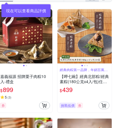
經典肉粽第一品牌，年銷百萬顆
肉粽
嘉義福源 招牌栗子肉粽10
【呷七碗】經典北部粽/經典
入-禮盒
素粽(180公克x4入/包)任選_
2026端午肉粽
899
439
$
$
5
(
3
)
券
挑戰低價
券