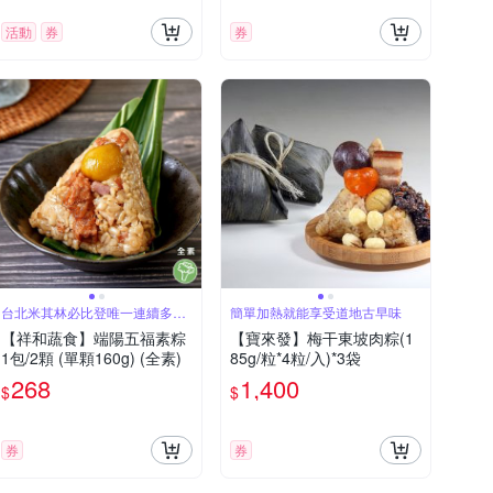
活動
券
券
台北米其林必比登唯一連續多年
簡單加熱就能享受道地古早味
推薦蔬食餐廳
【祥和蔬食】端陽五福素粽
【寶來發】梅干東坡肉粽(1
1包/2顆 (單顆160g) (全素)
85g/粒*4粒/入)*3袋
268
1,400
$
$
券
券