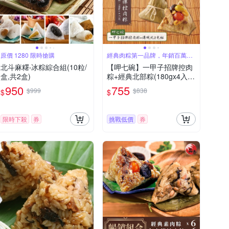
原價 1280 限時搶購
經典肉粽第一品牌，年銷百萬顆
肉粽
北斗麻糬‧冰粽綜合組(10粒/
【呷七碗】一甲子招牌控肉
盒,共2盒)
粽+經典北部粽(180gx4入/
包)_2026端午肉粽
950
755
$999
$838
$
$
限時下殺
券
挑戰低價
券