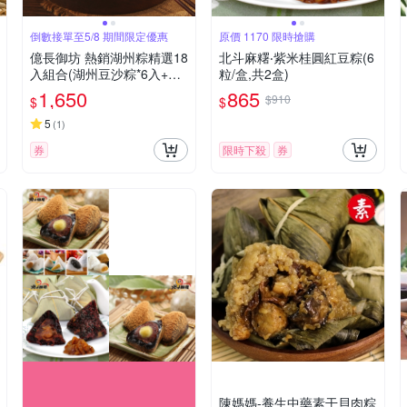
倒數接單至5/8 期間限定優惠
原價 1170 限時搶購
億長御坊 熱銷湖州粽精選18
北斗麻糬‧紫米桂圓紅豆粽(6
入組合(湖州豆沙粽*6入+湖
粒/盒,共2盒)
州香菇蛋黃鮮肉粽*6入+湖
1,650
865
$910
$
$
州粽鮮肉粽*6入)
5
(
1
)
券
限時下殺
券
陳媽媽-養生中藥素干貝肉粽