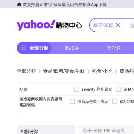
首頁
拍賣
企業/大宗採購入口
合作招商
App下載
Yahoo購物中心
粽子/米糕
全部分類
點換券
登記送
食品/飲料/零食/生鮮
熟食/小吃
覆熱熟
serenity 祥和蔬食
SHA
品牌
製造廠商或國內負責廠商
紅豆食府
郭元益
依商品包裝上顯示
(02)228
品牌名稱
電話號碼
家庭雲端股
04-23828848
台灣
台灣
豬
米飯類
加熱即食
粽子
無使用肉類
依商品包裝上顯示
依商品包裝上顯示
米糕
素食
烹調再食用
小吃
小吃/點
海鮮
原料原產地
製造/加工地
肉品種類
種類
食用方式
類型
0800-032-032
02-2778809
台灣；豬肉及豬可食部位原料：
台灣；豬肉及豬可食部位原料：
粽子/米糕 168 筆結果
相關分類
豬肉絲(台灣)、豬油(台灣)