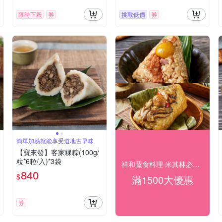
限時下殺
券
挑戰低價
券
簡單加熱就能享受道地古早味
【寶來發】客家粿粽(100g/
粒*6粒/入)*3袋
祥和蔬食料理‧米其林必比登推薦 滿1500出貨
840
$
滿1500大優惠
券