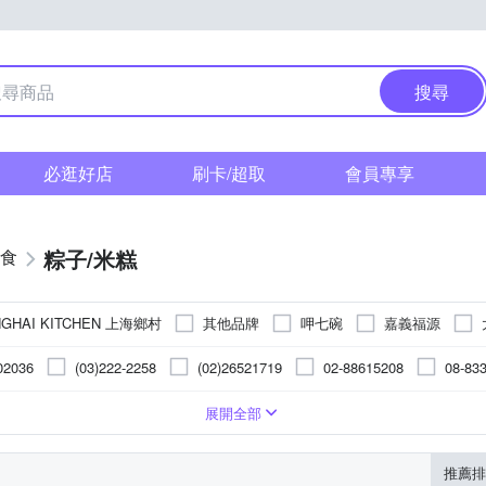
搜尋
必逛好店
刷卡/超取
會員專享
粽子/米糕
食
NGHAI KITCHEN 上海鄉村
其他品牌
呷七碗
嘉義福源
華得水產
鮮覺
02036
(03)222-2258
(02)26521719
02-88615208
08-83
份有限公司
(02)8226-3371
07-3650350
080-002-2989
02
心
油飯
解凍即食
不含肉品成分
麒軒食品(監製出品)
雞
桌菜/料理食品
料理食品
其他
其他
豬肉-台灣
其他肉品
其他
其他
詳內文標示
其他加工品
詳內文標示
如內文標示所示
如內文標示所示
詳如商
展開全部
1
02-85216850
05-2336776
(02)8258-1216
0800-888-66
台灣
台灣
如附表
如附表
不含肉品
依包裝標示
豬肉產地:台灣
無
依包裝標示
推薦排