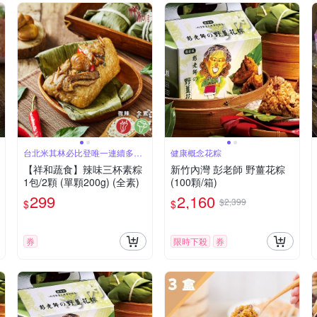
台北米其林必比登唯一連續多年
健康概念花粽
推薦蔬食餐廳
【祥和蔬食】辣味三杯素粽
新竹內灣 彭老師 野薑花粽
1包/2顆 (單顆200g) (全素)
(100顆/箱)
299
2,160
$2,399
$
$
券
限時下殺
券