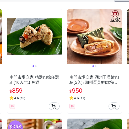
南門市場立家 精選肉粽任選
南門市場立家 湖州干貝鮮肉
組(10入/包) 免運
粽(5入)+湖州蛋黃鮮肉粽(5
入)
859
950
$
$
4.6
4.6
(
13
)
(
11
)
券
券