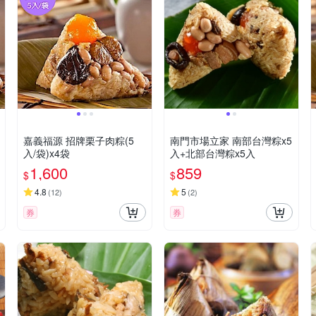
嘉義福源 招牌栗子肉粽(5
南門市場立家 南部台灣粽x5
入/袋)x4袋
入+北部台灣粽x5入
1,600
859
$
$
4.8
5
(
12
)
(
2
)
券
券