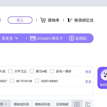
購物車
帳號綁定送
登入
看更多
uniopen 聯名卡
超贈點
大成
大甲王記
樂活e棧
築地一番鮮
更多
35627
08-7518108
0225149063
更多
26521719
02-87710222
(02) 26521719
品所示
越南
越南
豬肉(台灣)
詳見外包裝
詳見外包裝
更多
更多
2
台灣，豬肉-荷蘭、巴拉圭、丹麥
序
價格低到高
價格高到低
近期熱銷