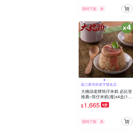
限時下殺
券
延三夜市的老字號名店
大橋頭老牌筒仔米糕 必比登
推薦~筒仔米糕(瘦)x4盒(150
g/個，6個/盒，附醬料) (端
1,665
9折
$
午預購)
限時下殺
券