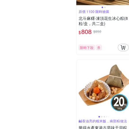
原價 1100 限時搶購
北斗麻糬‧凍頂花生冰心粽(8
粒/盒，共二盒)
808
$850
$
限時下殺
券
鹹香油亮的糯米飯，南部粽做法
華得水產東港古早味干貝粽