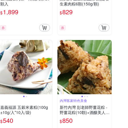
顆入
生素肉粽6顆(150g/顆)
1,899
829
$
$
券
券
內灣客家特色美食
嘉義福源 五穀米素粽(100g
新竹內灣 彭老師野薑花粽 -
±10g/入*10入/袋)
野薑花粽(10顆)+酒釀美人粽
(10顆)
540
850
$
$