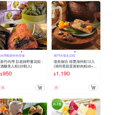
內灣客家特色美食
南門市場名店粽
新竹內灣 彭老師野薑花粽 -
億長御坊 得獎湖州粽12入
酒釀美人粽(20顆入)
(湖州香菇蛋黃鮮肉粽x6+湖
州鮮肉粽x6)
950
1,190
$
$
券
券