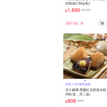
20粒組(180g/粒)
1,890
$2,099
$
限時下殺
券
原價 1100 限時搶購
北斗麻糬‧黑糖紅豆奶皇冰粽
(8粒/盒，共二盒)
808
$850
$