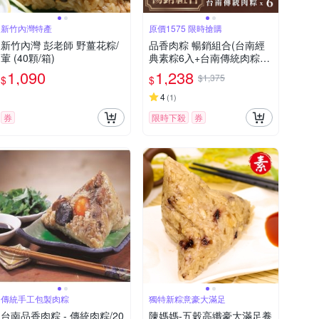
新竹內灣特產
原價1575 限時搶購
新竹內灣 彭老師 野薑花粽/
品香肉粽 暢銷組合(台南經
葷 (40顆/箱)
典素粽6入+台南傳統肉粽6
入)
1,090
1,238
$1,375
$
$
4
(
1
)
券
限時下殺
券
傳統手工包製肉粽
獨特新粽意豪大滿足
台南品香肉粽 - 傳統肉粽/20
陳媽媽-五穀高纖豪大滿足養