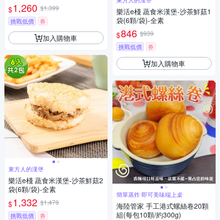
蝦捲)
1,260
$1,399
$
樂活e棧 蔬食米漢堡-沙茶鮮菇1
袋(6顆/袋)-全素
挑戰低價
券
846
$939
$
加入購物車
挑戰低價
券
加入購物車
東方人的漢堡
樂活e棧 蔬食米漢堡-沙茶鮮菇2
袋(6顆/袋)-全素
簡單蒸炸 即可美味端上桌
1,332
$1,479
$
海陸管家 手工港式螺絲卷20顆
組(每包10顆/約300g)
挑戰低價
券