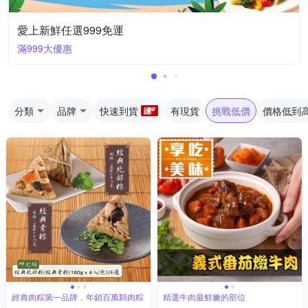
愛上新鮮任選999免運
滿999大優惠
分類
品牌
快速到貨
有現貨
挑戰低價
價格低到
經典肉粽第一品牌，年銷百萬顆肉粽
精選牛肉最鮮嫩的部位