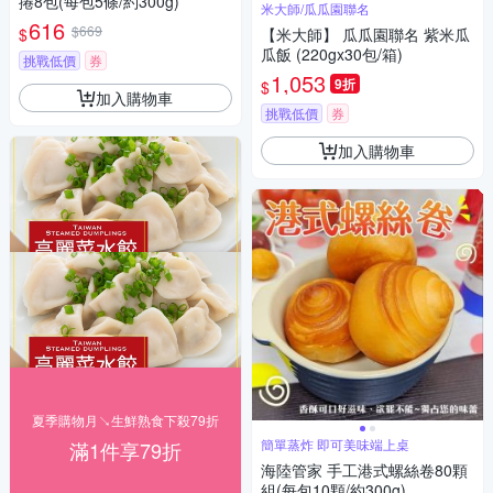
捲8包(每包5條/約300g)
米大師/瓜瓜園聯名
616
$669
$
【米大師】 瓜瓜園聯名 紫米瓜
瓜飯 (220gx30包/箱)
挑戰低價
券
1,053
9折
$
加入購物車
挑戰低價
券
加入購物車
夏季購物月↘生鮮熟食下殺79折
簡單蒸炸 即可美味端上桌
滿1件享79折
海陸管家 手工港式螺絲卷80顆
組(每包10顆/約300g)