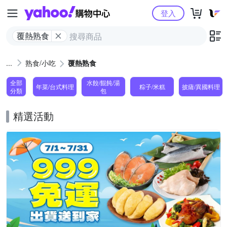
Yahoo購物中心
登入
覆熱熟食
熟食/小吃
覆熱熟食
全部
水餃/餛飩/湯
年菜/台式料理
粽子/米糕
披薩/異國料理
分類
包
精選活動