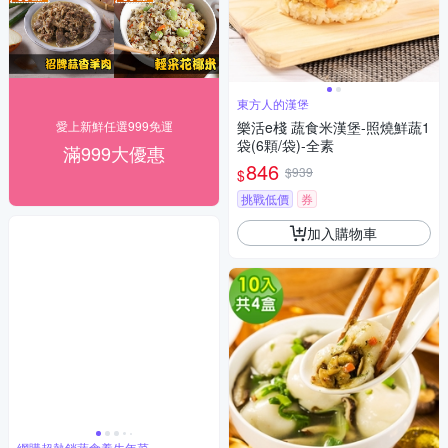
東方人的漢堡
愛上新鮮任選999免運
樂活e棧 蔬食米漢堡-照燒鮮蔬1
袋(6顆/袋)-全素
滿999大優惠
846
$939
$
挑戰低價
券
加入購物車
網購超熱銷蔬食養生年菜