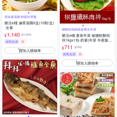
美味素湯圓 輕鬆好營養
樂活e棧 滷香湯圓6盒(10顆/盒)
-全素
網購超熱銷蔬食養生年菜
1,140
$1,266
$
樂活e棧 素食年菜 椒鹽鮮酥肉
排1kgx1包-奶素(年菜 年夜飯
挑戰低價
券
肉排)(年菜預購)
711
$789
$
加入購物車
挑戰低價
券
加入購物車