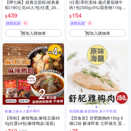
【呷七碗】經典北部粽/經典素
(任選)享吃美味-義式番茄燉牛
粽(180公克x4入/包)任選_2026
肉1包(300g±5%/固形物110g/
端午肉粽
包)
439
154
$
$
挑戰低價
券
挑戰低價
券
加入購物車
加入購物車
軟嫩入味令人愛不釋手
肉質軟嫩 鮮甜美味 多汁不乾柴
【和秋】麻辣鴨血/麻辣豆腐45
【田食原】舒肥雞胸肉150g 6
0g任選x4包(麻辣鴨血/湯底)
種口味 解凍即食 立即補充 蛋白
低卡 大份量 拆封即食
710
75
$788