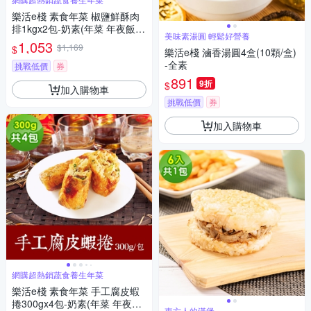
樂活e棧 素食年菜 椒鹽鮮酥肉
排1kgx2包-奶素(年菜 年夜飯
美味素湯圓 輕鬆好營養
肉排)(年菜預購)
1,053
$1,169
$
樂活e棧 滷香湯圓4盒(10顆/盒)
-全素
挑戰低價
券
891
9折
$
加入購物車
挑戰低價
券
加入購物車
網購超熱銷蔬食養生年菜
樂活e棧 素食年菜 手工腐皮蝦
捲300gx4包-奶素(年菜 年夜飯
東方人的漢堡