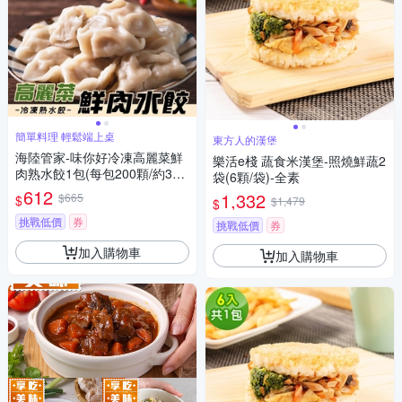
簡單料理 輕鬆端上桌
東方人的漢堡
海陸管家-味你好冷凍高麗菜鮮
樂活e棧 蔬食米漢堡-照燒鮮蔬2
肉熟水餃1包(每包200顆/約340
袋(6顆/袋)-全素
0g)
612
1,332
$665
$
$1,479
$
挑戰低價
券
挑戰低價
券
加入購物車
加入購物車