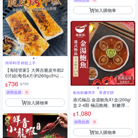
加入購物車
簡單料理 輕鬆上手
【海陸管家】大興吉脆皮年糕2
0片組(每包4片/約260g±5%) 中
秋烤肉必備
736
$799
$
挑戰低價
券
鮑魚鮮嫩彈牙、香濃甘腴
港式極品 金湯鮑魚X1盒(200g/
加入購物車
盒 2-4顆 極品鮑種、鮮嫩彈
牙、飽滿厚實)
1,080
$
挑戰低價
券
加入購物車