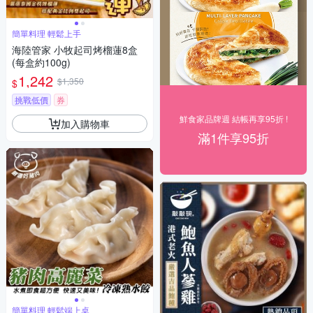
簡單料理 輕鬆上手
海陸管家 小牧起司烤榴蓮8盒
(每盒約100g)
1,242
$1,350
$
挑戰低價
券
鮮食家品牌週 結帳再享95折 !
加入購物車
滿1件享95折
簡單料理 輕鬆端上桌