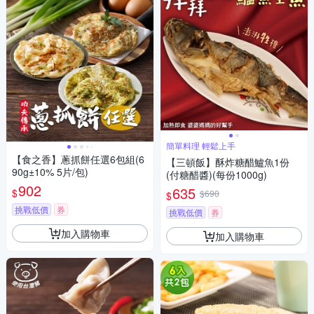
簡單料理 輕鬆上手
【食之香】蔥抓餅任選6包組(6
【三頓飯】酥炸糖醋鱸魚1份
90g±10% 5片/包)
(付糖醋醬)(每份1000g)
902
635
$
$690
$
挑戰低價
券
挑戰低價
券
加入購物車
加入購物車