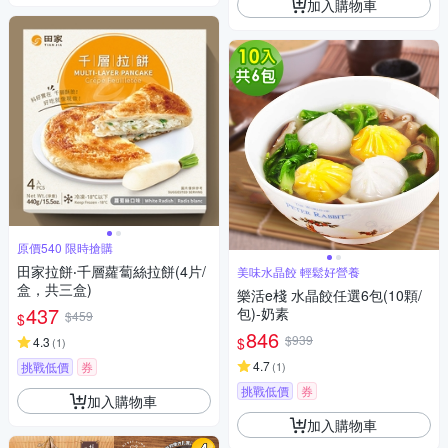
加入購物車
原價540 限時搶購
田家拉餅‧千層蘿蔔絲拉餅(4片/
美味水晶餃 輕鬆好營養
盒，共三盒)
樂活e棧 水晶餃任選6包(10顆/
437
包)-奶素
$459
$
846
$939
$
4.3
(
1
)
4.7
挑戰低價
券
(
1
)
挑戰低價
券
加入購物車
加入購物車