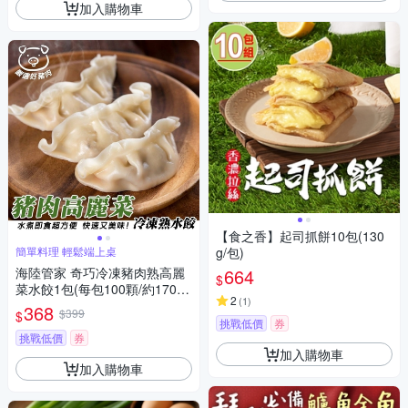
加入購物車
【食之香】起司抓餅10包(130
簡單料理 輕鬆端上桌
g/包)
海陸管家 奇巧冷凍豬肉熟高麗
664
$
菜水餃1包(每包100顆/約1700
2
(
1
)
g)
368
$399
$
挑戰低價
券
挑戰低價
券
加入購物車
加入購物車