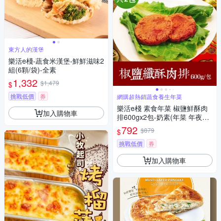
東方人的漢堡
樂活e棧-蔬食米漢堡-鮮鮮滋味2
組(6顆/袋)-全素
1,332
$1,479
$
挑戰低價
券
網購超熱銷蔬食養生年菜
樂活e棧 素食年菜 椒鹽鮮酥肉
加入購物車
排600gx2包-奶素(年菜 年夜飯
肉排)(年菜預購)
792
$879
$
挑戰低價
券
加入購物車