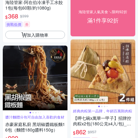
海陸管家-阿在伯冷凍手工水餃
1包(每包60顆/約1080g)
海陸管家人氣美食↘限時92折
368
$399
$
滿1件享92折
挑戰低價
券
加入購物車
經典肉粽第一品牌，年銷百萬顆肉粽
醬汁麵體分包可自由加入喜歡的食材
【呷七碗x萬華一甲子】招牌控
肉粽x2包(180公克x4入/包)_20
赤豪家庭私廚 黑胡椒醬鐵板麵1
26端午肉粽
6包（麵體180g醬料150g）
862
$957
$
900