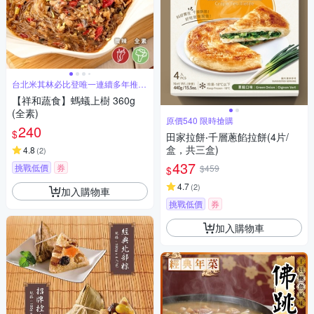
台北米其林必比登唯一連續多年推薦
蔬食餐廳
【祥和蔬食】螞蟻上樹 360g
(全素)
原價540 限時搶購
240
$
田家拉餅‧千層蔥餡拉餅(4片/
盒，共三盒)
4.8
(
2
)
437
挑戰低價
券
$459
$
4.7
(
2
)
加入購物車
挑戰低價
券
加入購物車