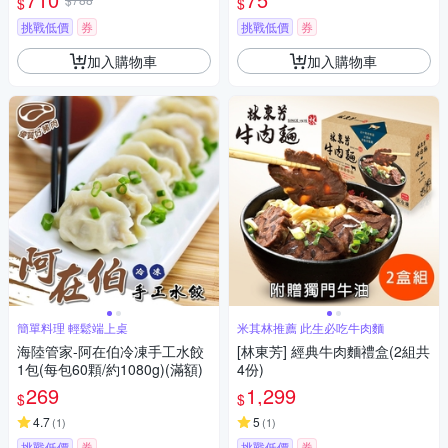
$
$
挑戰低價
券
挑戰低價
券
加入購物車
加入購物車
簡單料理 輕鬆端上桌
米其林推薦 此生必吃牛肉麵
海陸管家-阿在伯冷凍手工水餃
[林東芳] 經典牛肉麵禮盒(2組共
1包(每包60顆/約1080g)(滿額)
4份)
269
1,299
$
$
4.7
5
(
1
)
(
1
)
挑戰低價
券
挑戰低價
券