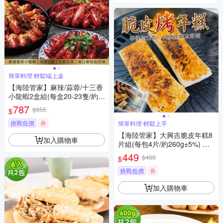
簡單料理 輕鬆端上桌
【海陸管家】麻辣/蒜蓉/十三香
小龍蝦2盒組(每盒20-23隻/約7
50g)
787
$855
$
挑戰低價
券
簡單料理 輕鬆上手
【海陸管家】大興吉脆皮年糕8
加入購物車
片組(每包4片/約260g±5%) 中
秋烤肉必備
449
$488
$
挑戰低價
券
加入購物車