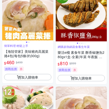
簡單料理 輕鬆上手
網購超熱銷蔬食養生年菜
【海陸管家】美味豬肉高麗菜
樂活e棧 素食年菜 酥香椒鹽魚2
捲4包(每包5條/約300g)
80gx1盒-全素(年菜 年夜飯 椒
460
鹽魚)(年菜預購)
810
$499
$
$899
$
挑戰低價
券
挑戰低價
券
加入購物車
加入購物車