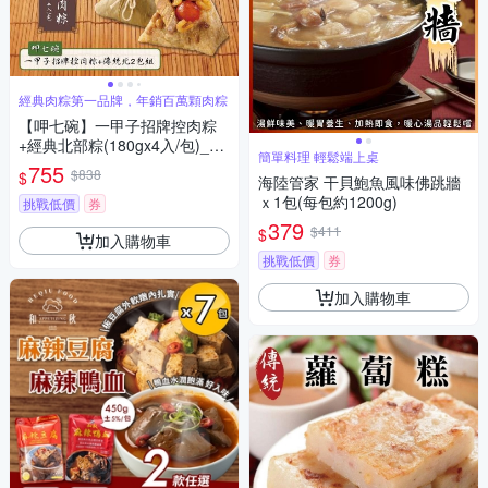
經典肉粽第一品牌，年銷百萬顆肉粽
【呷七碗】一甲子招牌控肉粽
+經典北部粽(180gx4入/包)_20
簡單料理 輕鬆端上桌
26端午肉粽
755
$838
$
海陸管家 干貝鮑魚風味佛跳牆
ｘ1包(每包約1200g)
挑戰低價
券
379
$411
$
加入購物車
挑戰低價
券
加入購物車