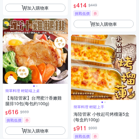
414
$449
$
加入購物車
挑戰低價
券
加入購物車
簡單料理 輕鬆端上桌
【海陸管家】台灣蜜汁香嫩雞
腿排10包(每包約100g)
簡單料理 輕鬆上手
616
$669
$
海陸管家 小牧起司烤榴蓮5盒
(每盒約100g)
挑戰低價
券
911
$990
$
加入購物車
挑戰低價
券