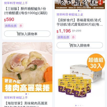
簡單料理 輕鬆上手
【三頓飯】酥炸糖醋鱸魚1份
(付糖醋醬)(每份1000g)(滿額)
簡單料理 輕鬆端上桌
590
$
【廚鮮食代】香椿蘿蔔糕/港式
芋頭糕/港式蘿蔔糕90片組(每條
挑戰低價
券
10片/1100g)
1,196
$1,299
$
加入購物車
挑戰低價
券
加入購物車
簡單料理 輕鬆上手
【海陸管家】美味豬肉高麗菜