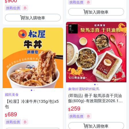
$
挑戰低價
券
挑戰低價
券
加入購物車
加入購物車
象徵好運馳騁的駿馬
國民美食
(即期品) 冊子 駿馬添喜干貝油
飯(600g)-有效期限至2026.10.
【松屋】冷凍牛丼(135g/包)x5
01
包
259
$
689
$
挑戰低價
券
挑戰低價
券
加入購物車