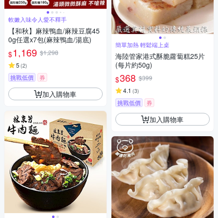
軟嫩入味令人愛不釋手
【和秋】麻辣鴨血/麻辣豆腐45
0g任選x7包(麻辣鴨血/湯底)
簡單加熱 輕鬆端上桌
1,169
$1,298
$
海陸管家港式酥脆蘿蔔糕25片
(每片約50g)
5
(
2
)
368
挑戰低價
券
$399
$
4.1
(
3
)
加入購物車
挑戰低價
券
加入購物車