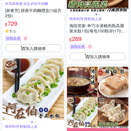
米其林推薦 此生必吃牛肉麵
[林東芳] 經典牛肉麵禮盒(1組共
2份)
簡單料理 輕鬆端上桌
729
$
海陸管家-奇巧冷凍豬肉熟高麗
菜水餃1包(每包100顆/約1700
5
(
2
)
g)(滿額)
269
挑戰低價
券
$
挑戰低價
券
加入購物車
加入購物車
簡單料理 輕鬆端上桌