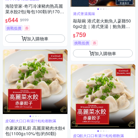
海陸管家-奇巧冷凍豬肉熟高麗
菜水餃2包(每包100顆/約1700
港式煲湯風味
g)
644
$699
$
敲敲碗 港式老火鮑魚人蔘雞50
0gx2盒｜港式煲湯｜鮑魚雞湯
挑戰低價
券
｜常溫即食
759
$
加入購物車
挑戰低價
券
加入購物車
皮Q餡大口口有湯汁粒粒都飽滿
赤豪家庭私廚 高麗菜豬肉水餃4
包(1100g±10%/包/約50顆)
皮Q餡大口口有湯汁粒粒都飽滿