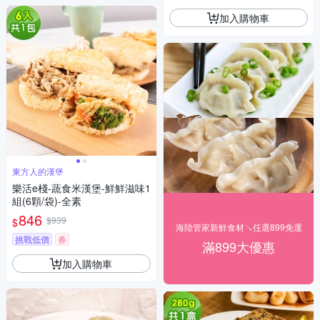
加入購物車
東方人的漢堡
樂活e棧-蔬食米漢堡-鮮鮮滋味1
組(6顆/袋)-全素
846
$939
$
海陸管家新鮮食材↘任選899免運
挑戰低價
券
滿899大優惠
加入購物車