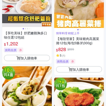
【享吃美味】舒肥嫩雞胸多口
簡單料理 輕鬆上手
味任選12包組
【海陸管家】美味豬肉高麗菜
1,202
捲12包(每包5條/約300g)
$
828
$899
$
挑戰低價
券
5
(
1
)
加入購物車
挑戰低價
券
加入購物車