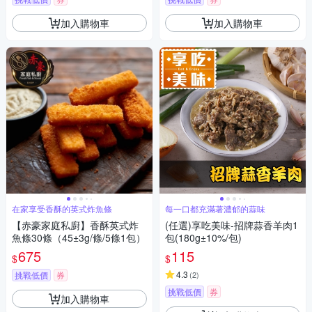
加入購物車
加入購物車
在家享受香酥的英式炸魚條
每一口都充滿著濃郁的蒜味
【赤豪家庭私廚】香酥英式炸
(任選)享吃美味-招牌蒜香羊肉1
魚條30條（45±3g/條/5條1包）
包(180g±10%/包)
675
115
$
$
4.3
挑戰低價
券
(
2
)
挑戰低價
券
加入購物車