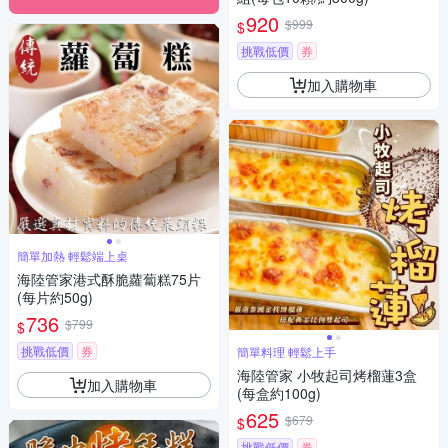
920
$999
$
挑戰低價
券
加入購物車
簡單加熱 輕鬆端上桌
海陸管家港式酥脆蘿蔔糕75片
(每片約50g)
736
$799
$
挑戰低價
券
簡單料理 輕鬆上手
海陸管家 小牧起司烤榴蓮3盒
加入購物車
(每盒約100g)
625
$679
$
挑戰低價
券