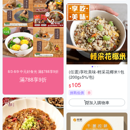
8/3-8/9 中元好食光 滿$788享9折
(任選)享吃美味-輕采花椰米1包
(200g±5%/包)
滿788享9折
105
$
挑戰低價
券
加入購物車