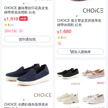
CHOiCE 趣味壓紋印花真皮免
綁帶厚底休閒鞋 白色
1,919
89折
$
CHOiCE 復古雙皮質拼接厚底
綁帶休閒鞋 紅色
5
(
1
)
1,680
限時下殺
券
$
5
(
1
)
貨到通知我
券
加入購物車
CHOiCE 水鑽針織布面厚底休