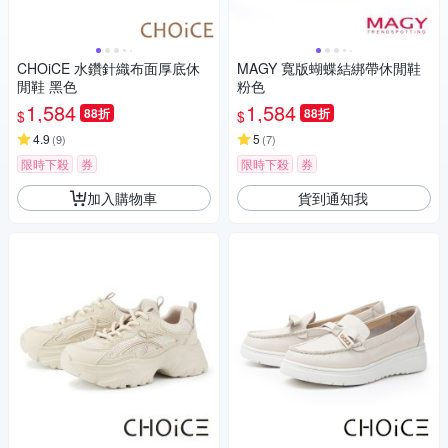
CHOiCE 水鑽針織布面厚底休
MAGY 寬版蝴蝶結綁帶休閒鞋
閒鞋 黑色
粉色
1,584
1,584
88折
88折
$
$
4.9
5
(
9
)
(
7
)
限時下殺
券
限時下殺
券
加入購物車
貨到通知我