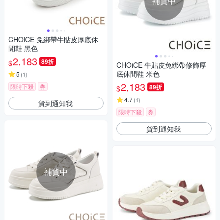
補貨中
CHOiCE 免綁帶牛貼皮厚底休
閒鞋 黑色
2,183
89折
$
CHOiCE 牛貼皮免綁帶修飾厚
底休閒鞋 米色
5
(
1
)
2,183
限時下殺
券
89折
$
4.7
(
1
)
貨到通知我
限時下殺
券
貨到通知我
補貨中