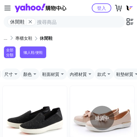
Yahoo購物中心
登入
休閒鞋
專櫃女鞋
休閒鞋
全部
懶人鞋/便鞋
分類
尺寸
顏色
鞋面材質
內裡材質
款式
鞋墊材質
補貨中