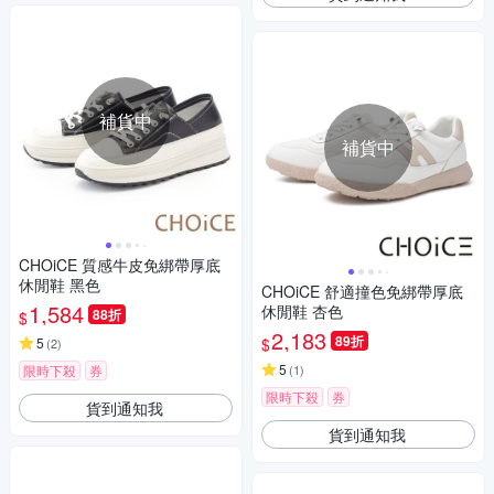
補貨中
補貨中
CHOiCE 質感牛皮免綁帶厚底
休閒鞋 黑色
CHOiCE 舒適撞色免綁帶厚底
1,584
休閒鞋 杏色
88折
$
2,183
89折
$
5
(
2
)
5
限時下殺
券
(
1
)
限時下殺
券
貨到通知我
貨到通知我