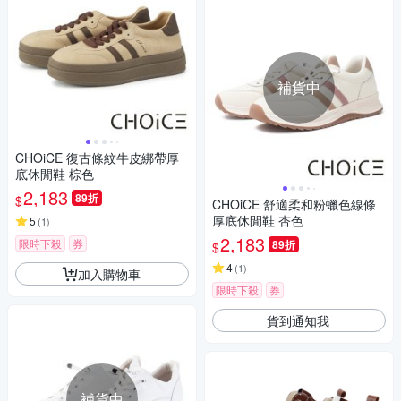
補貨中
CHOiCE 復古條紋牛皮綁帶厚
底休閒鞋 棕色
2,183
89折
$
CHOiCE 舒適柔和粉蠟色線條
厚底休閒鞋 杏色
5
(
1
)
2,183
限時下殺
券
89折
$
4
(
1
)
加入購物車
限時下殺
券
貨到通知我
補貨中