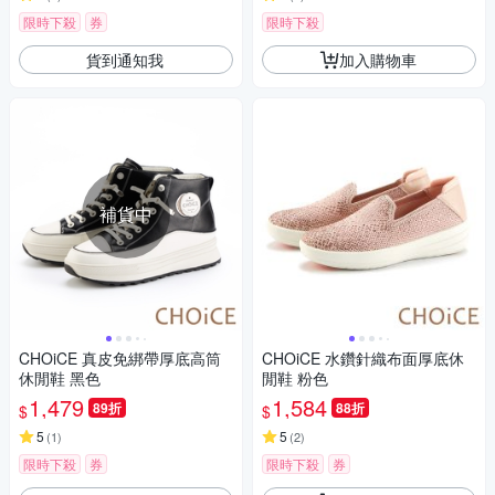
限時下殺
券
限時下殺
貨到通知我
加入購物車
補貨中
CHOiCE 真皮免綁帶厚底高筒
CHOiCE 水鑽針織布面厚底休
休閒鞋 黑色
閒鞋 粉色
1,479
1,584
89折
88折
$
$
5
5
(
1
)
(
2
)
限時下殺
券
限時下殺
券