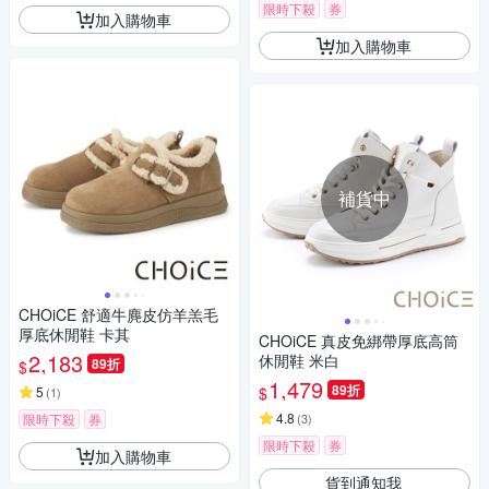
限時下殺
券
加入購物車
加入購物車
補貨中
CHOiCE 舒適牛麂皮仿羊羔毛
厚底休閒鞋 卡其
CHOiCE 真皮免綁帶厚底高筒
2,183
休閒鞋 米白
89折
$
1,479
89折
$
5
(
1
)
4.8
限時下殺
券
(
3
)
限時下殺
券
加入購物車
貨到通知我