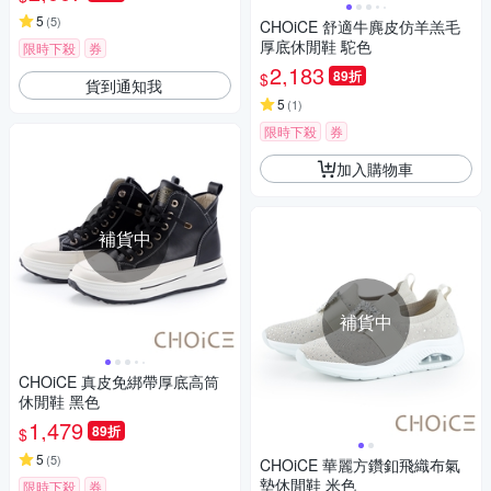
5
(
5
)
CHOiCE 舒適牛麂皮仿羊羔毛
厚底休閒鞋 駝色
限時下殺
券
2,183
89折
$
貨到通知我
5
(
1
)
限時下殺
券
加入購物車
補貨中
補貨中
CHOiCE 真皮免綁帶厚底高筒
休閒鞋 黑色
1,479
89折
$
5
(
5
)
CHOiCE 華麗方鑽釦飛織布氣
墊休閒鞋 米色
限時下殺
券