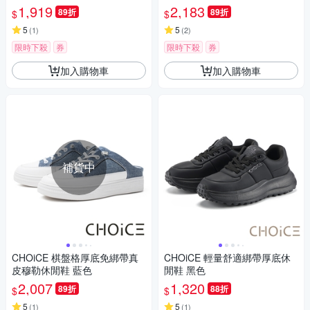
1,919
2,183
89折
89折
$
$
5
5
(
1
)
(
2
)
限時下殺
券
限時下殺
券
加入購物車
加入購物車
補貨中
CHOiCE 棋盤格厚底免綁帶真
CHOiCE 輕量舒適綁帶厚底休
皮穆勒休閒鞋 藍色
閒鞋 黑色
2,007
1,320
89折
88折
$
$
5
5
(
1
)
(
1
)