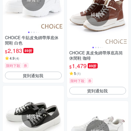
補貨中
CHOiCE 牛貼皮免綁帶厚底休
閒鞋 白色
2,183
89折
$
CHOiCE 真皮免綁帶厚底高筒
休閒鞋 咖啡
4.9
(
4
)
1,479
限時下殺
券
89折
$
5
(
1
)
貨到通知我
限時下殺
券
貨到通知我
補貨中