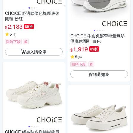
CHOiCE 舒適線條色塊厚底休
閒鞋 粉紅
2,183
89折
$
5
(
1
)
CHOiCE 牛皮免綁帶輕量氣墊
厚底休閒鞋 白色
限時下殺
券
1,919
89折
$
加入購物車
5
(
6
)
限時下殺
券
貨到通知我
CHOiCE 網布貼皮拼接綁帶厚