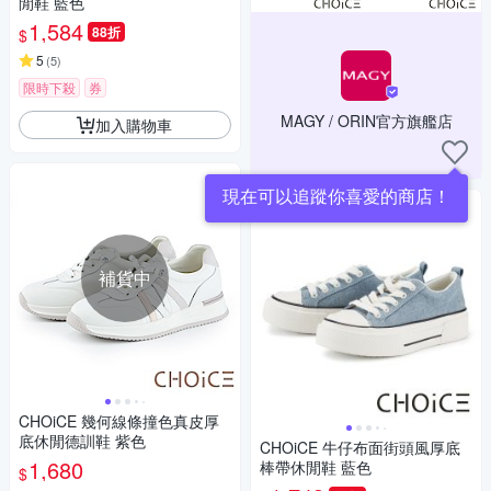
閒鞋 藍色
1,584
88折
$
5
(
5
)
限時下殺
券
MAGY / ORIN官方旗艦店
加入購物車
現在可以追蹤你喜愛的商店！
補貨中
CHOiCE 幾何線條撞色真皮厚
底休閒德訓鞋 紫色
CHOiCE 牛仔布面街頭風厚底
1,680
棒帶休閒鞋 藍色
$