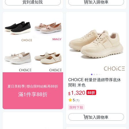
貨到通知我
加入購物車
CHOiCE 輕量舒適綁帶厚底休
閒鞋 米色
夏日美鞋季| 聯合限時結帳再88折
1,320
88折
滿1件享88折
$
5
(
1
)
限時下殺
加入購物車