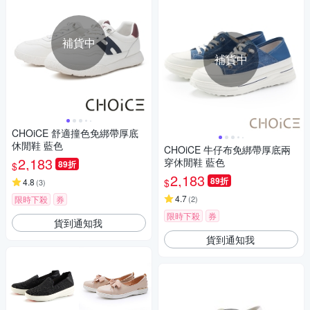
補貨中
補貨中
CHOiCE 舒適撞色免綁帶厚底
休閒鞋 藍色
CHOiCE 牛仔布免綁帶厚底兩
2,183
穿休閒鞋 藍色
89折
$
2,183
89折
$
4.8
(
3
)
4.7
限時下殺
券
(
2
)
限時下殺
券
貨到通知我
貨到通知我