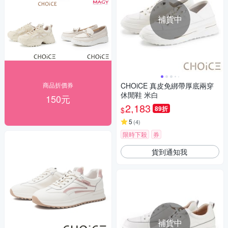
補貨中
商品折價券
CHOiCE 真皮免綁帶厚底兩穿
休閒鞋 米白
150元
2,183
89折
$
5
(
4
)
限時下殺
券
貨到通知我
補貨中