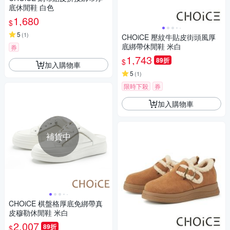
底休閒鞋 白色
1,680
$
5
(
1
)
CHOiCE 壓紋牛貼皮街頭風厚
底綁帶休閒鞋 米白
券
1,743
89折
$
加入購物車
5
(
1
)
限時下殺
券
加入購物車
補貨中
CHOiCE 棋盤格厚底免綁帶真
皮穆勒休閒鞋 米白
2,007
89折
$