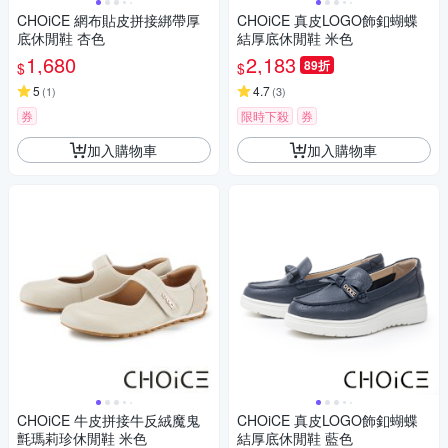
CHOiCE 網布貼皮拼接綁帶厚
CHOiCE 真皮LOGO飾釦蝴蝶
底休閒鞋 杏色
結厚底休閒鞋 米色
1,680
2,183
89折
$
$
5
4.7
(
1
)
(
3
)
券
限時下殺
券
加入購物車
加入購物車
CHOiCE 牛皮拼接牛反絨魔鬼
CHOiCE 真皮LOGO飾釦蝴蝶
氈瑪莉珍休閒鞋 米色
結厚底休閒鞋 藍色