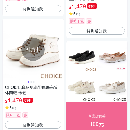
1,479
89折
$
貨到通知我
5
(
1
)
限時下殺
券
貨到通知我
補貨中
CHOiCE 真皮免綁帶厚底高筒
休閒鞋 米色
1,479
89折
$
5
(
3
)
限時下殺
券
商品折價券
100元
貨到通知我