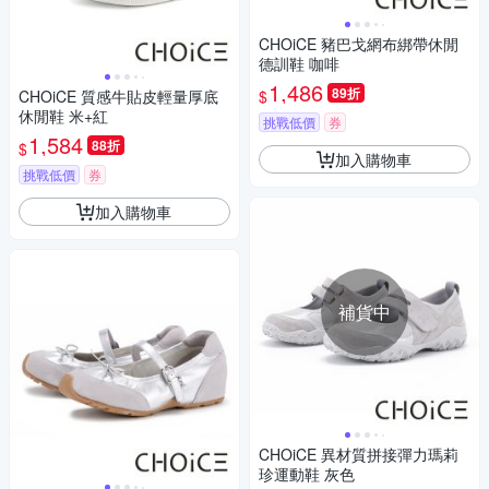
CHOiCE 豬巴戈網布綁帶休閒
德訓鞋 咖啡
1,486
89折
$
CHOiCE 質感牛貼皮輕量厚底
休閒鞋 米+紅
挑戰低價
券
1,584
88折
$
加入購物車
挑戰低價
券
加入購物車
補貨中
CHOiCE 異材質拼接彈力瑪莉
珍運動鞋 灰色