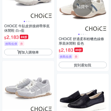
補貨中
CHOiCE 牛貼皮拼接綁帶厚底
休閒鞋 白+藍
2,183
89折
$
CHOiCE 舒適柔和粉蠟色線條
厚底休閒鞋 藍色
挑戰低價
券
2,183
89折
$
加入購物車
挑戰低價
券
貨到通知我