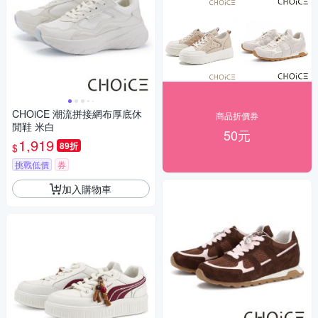
CHOiCE 潮流拼接網布厚底休
商品折價券
閒鞋 米白
50元
1,919
89折
$
挑戰低價
券
加入購物車