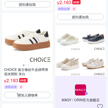
2,183
89折
$
貨到通知我
挑戰低價
券
貨到通知我
CHOiCE 復古條紋牛皮綁帶厚
底休閒鞋 米白
2,183
89折
$
挑戰低價
券
加入購物車
MAGY / ORIN官方旗艦店