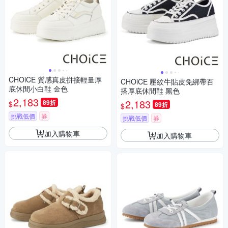
CHOiCE 質感真皮拼接輕量厚
CHOiCE 壓紋牛貼皮免綁帶百
底休閒小白鞋 金色
搭厚底休閒鞋 黑色
2,183
2,183
89折
$
89折
$
挑戰低價
券
挑戰低價
券
加入購物車
加入購物車