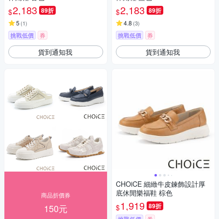
2,183
2,183
89折
89折
$
$
5
4.8
(
1
)
(
3
)
挑戰低價
券
挑戰低價
券
貨到通知我
貨到通知我
CHOiCE 細緻牛皮鍊飾設計厚
底休閒樂福鞋 棕色
商品折價券
1,919
89折
150元
$
挑戰低價
券