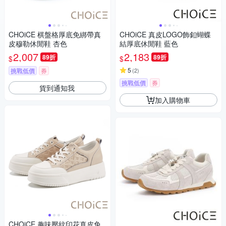
CHOiCE 棋盤格厚底免綁帶真
CHOiCE 真皮LOGO飾釦蝴蝶
皮穆勒休閒鞋 杏色
結厚底休閒鞋 藍色
2,007
2,183
89折
89折
$
$
5
挑戰低價
券
(
2
)
挑戰低價
券
貨到通知我
加入購物車
CHOiCE 趣味壓紋印花真皮免