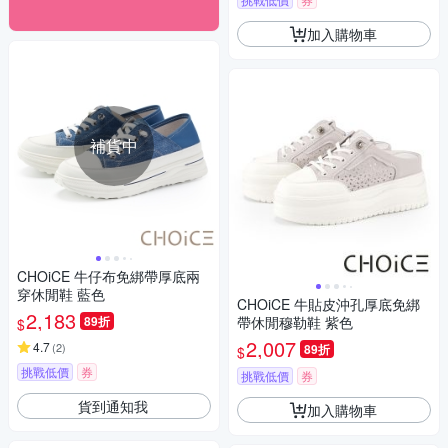
加入購物車
補貨中
CHOiCE 牛仔布免綁帶厚底兩
穿休閒鞋 藍色
CHOiCE 牛貼皮沖孔厚底免綁
2,183
89折
帶休閒穆勒鞋 紫色
$
2,007
4.7
(
2
)
89折
$
挑戰低價
券
挑戰低價
券
貨到通知我
加入購物車