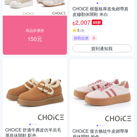
CHOiCE 棋盤格厚底免綁帶真
皮穆勒休閒鞋 米白
2,007
89折
$
商品折價券
5
(
5
)
150元
挑戰低價
券
貨到通知我
CHOiCE 舒適牛麂皮仿羊羔毛
CHOiCE 復古條紋牛皮綁帶厚
厚底休閒鞋 駝色
底休閒鞋 粉色