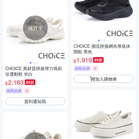
補貨中
CHOiCE 潮流拼接網布厚底休
閒鞋 黑色
1,919
89折
$
CHOiCE 異材質拼接彈力瑪莉
挑戰低價
券
珍運動鞋 米白
加入購物車
2,183
89折
$
挑戰低價
券
貨到通知我