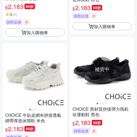
2,183
2,183
89折
$
89折
$
5
(
1
)
挑戰低價
券
挑戰低價
券
加入購物車
加入購物車
補貨中
CHOiCE 異材質拼接彈力瑪莉
珍運動鞋 黑色
CHOiCE 牛貼皮網布拼接透氣
綁帶厚底休閒鞋 米色
2,183
89折
$
2,183
89折
$
挑戰低價
券
挑戰低價
券