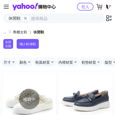
Yahoo購物中心
登入
休閒鞋
專櫃女鞋
休閒鞋
全部
懶人鞋/便鞋
分類
尺寸
顏色
鞋面材質
內裡材質
鞋墊材質
版型
補貨中