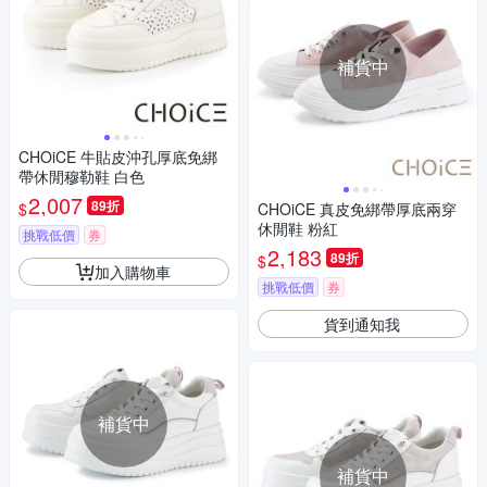
補貨中
CHOiCE 牛貼皮沖孔厚底免綁
帶休閒穆勒鞋 白色
2,007
89折
$
CHOiCE 真皮免綁帶厚底兩穿
休閒鞋 粉紅
挑戰低價
券
2,183
89折
$
加入購物車
挑戰低價
券
貨到通知我
補貨中
補貨中