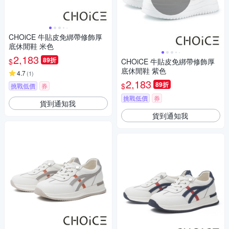
CHOiCE 牛貼皮免綁帶修飾厚
底休閒鞋 米色
2,183
89折
$
CHOiCE 牛貼皮免綁帶修飾厚
底休閒鞋 紫色
4.7
(
1
)
2,183
89折
$
挑戰低價
券
挑戰低價
券
貨到通知我
貨到通知我