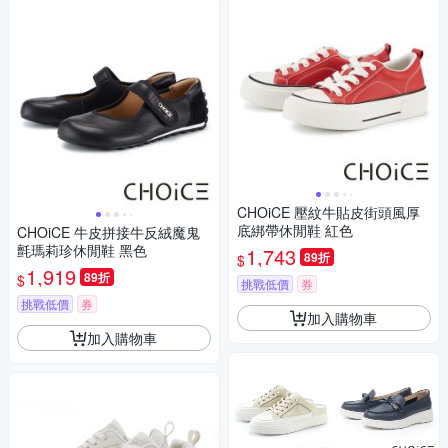
CHOiCE 壓紋牛貼皮街頭風厚
底綁帶休閒鞋 紅色
CHOiCE 牛皮拼接牛反絨魔鬼
氈瑪莉珍休閒鞋 黑色
1,743
89折
$
1,919
89折
$
挑戰低價
券
挑戰低價
券
加入購物車
加入購物車