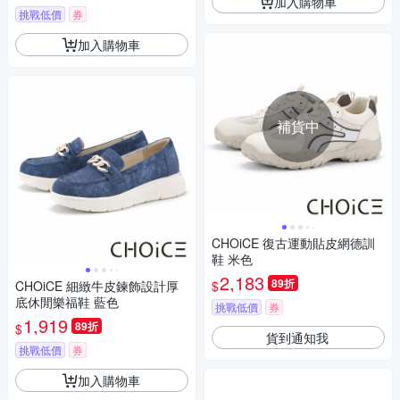
加入購物車
挑戰低價
券
加入購物車
補貨中
CHOiCE 復古運動貼皮網德訓
鞋 米色
2,183
89折
$
CHOiCE 細緻牛皮鍊飾設計厚
底休閒樂福鞋 藍色
挑戰低價
券
1,919
89折
$
貨到通知我
挑戰低價
券
加入購物車