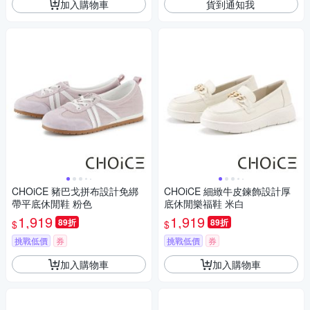
加入購物車
貨到通知我
CHOiCE 豬巴戈拼布設計免綁
CHOiCE 細緻牛皮鍊飾設計厚
帶平底休閒鞋 粉色
底休閒樂福鞋 米白
1,919
1,919
89折
89折
$
$
挑戰低價
券
挑戰低價
券
加入購物車
加入購物車