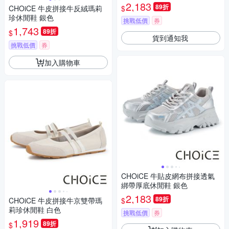
2,183
89折
$
CHOiCE 牛皮拼接牛反絨瑪莉
珍休閒鞋 銀色
挑戰低價
券
1,743
89折
$
貨到通知我
挑戰低價
券
加入購物車
CHOiCE 牛貼皮網布拼接透氣
綁帶厚底休閒鞋 銀色
2,183
89折
$
CHOiCE 牛皮拼接牛京雙帶瑪
莉珍休閒鞋 白色
挑戰低價
券
1,919
89折
$