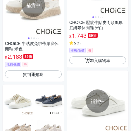
補貨中
CHOiCE 壓紋牛貼皮街頭風厚
底綁帶休閒鞋 米白
1,743
89折
$
CHOiCE 牛貼皮免綁帶厚底休
5
(
1
)
閒鞋 米色
挑戰低價
券
2,183
89折
$
加入購物車
挑戰低價
券
貨到通知我
補貨中