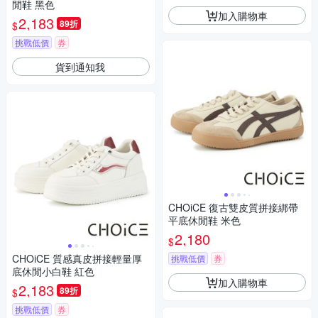
閒鞋 黑色
加入購物車
2,183
89折
$
挑戰低價
券
貨到通知我
CHOiCE 復古雙皮質拼接綁帶
平底休閒鞋 米色
2,180
$
CHOiCE 質感真皮拼接輕量厚
挑戰低價
券
底休閒小白鞋 紅色
加入購物車
2,183
89折
$
挑戰低價
券