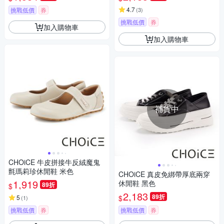
4.7
挑戰低價
券
(
3
)
挑戰低價
券
加入購物車
加入購物車
補貨中
CHOiCE 牛皮拼接牛反絨魔鬼
氈瑪莉珍休閒鞋 米色
CHOiCE 真皮免綁帶厚底兩穿
1,919
休閒鞋 黑色
89折
$
2,183
89折
$
5
(
1
)
挑戰低價
券
挑戰低價
券