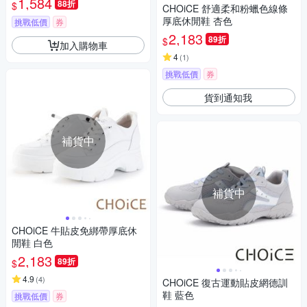
1,584
88折
$
CHOiCE 舒適柔和粉蠟色線條
厚底休閒鞋 杏色
挑戰低價
券
2,183
89折
$
加入購物車
4
(
1
)
挑戰低價
券
貨到通知我
補貨中
補貨中
CHOiCE 牛貼皮免綁帶厚底休
閒鞋 白色
2,183
89折
$
4.9
(
4
)
CHOiCE 復古運動貼皮網德訓
鞋 藍色
挑戰低價
券