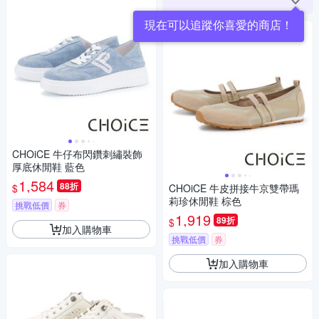
CHOiCE 牛仔布閃鑽刺繡裝飾
厚底休閒鞋 藍色
1,584
88折
$
CHOiCE 牛皮拼接牛京雙帶瑪
莉珍休閒鞋 棕色
挑戰低價
券
1,919
89折
$
加入購物車
挑戰低價
券
加入購物車