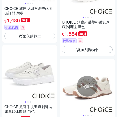
CHOiCE 豬巴戈網布綁帶休閒
德訓鞋 灰藍
1,486
89折
$
CHOiCE 貼膜超纖菱格鑽飾厚
底休閒鞋 黑色
挑戰低價
券
1,584
88折
$
加入購物車
挑戰低價
券
加入購物車
補貨中
CHOiCE 嚴選牛皮閃鑽刺繡裝
飾厚底休閒鞋 白色