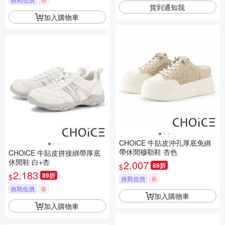
貨到通知我
加入購物車
CHOiCE 牛貼皮沖孔厚底免綁
帶休閒穆勒鞋 杏色
CHOiCE 牛貼皮拼接綁帶厚底
休閒鞋 白+杏
2,007
89折
$
2,183
89折
$
挑戰低價
券
挑戰低價
券
加入購物車
加入購物車