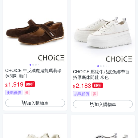
CHOiCE 牛反絨魔鬼氈瑪莉珍
CHOiCE 壓紋牛貼皮免綁帶百
休閒鞋 咖啡
搭厚底休閒鞋 米色
1,919
2,183
89折
$
89折
$
挑戰低價
券
挑戰低價
券
加入購物車
加入購物車