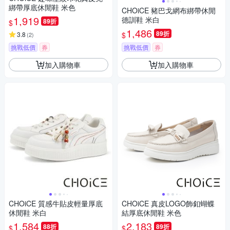
綁帶厚底休閒鞋 米色
CHOiCE 豬巴戈網布綁帶休閒
1,919
德訓鞋 米白
89折
$
1,486
89折
$
3.8
(
2
)
挑戰低價
券
挑戰低價
券
加入購物車
加入購物車
CHOiCE 質感牛貼皮輕量厚底
CHOiCE 真皮LOGO飾釦蝴蝶
休閒鞋 米白
結厚底休閒鞋 米色
1,584
2,183
88折
89折
$
$