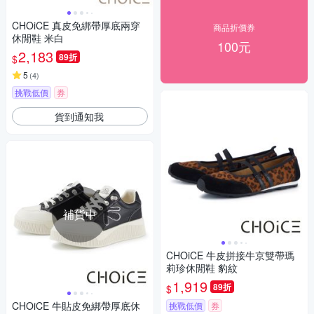
CHOiCE 真皮免綁帶厚底兩穿
商品折價券
休閒鞋 米白
100元
2,183
89折
$
5
(
4
)
挑戰低價
券
貨到通知我
補貨中
CHOiCE 牛皮拼接牛京雙帶瑪
莉珍休閒鞋 豹紋
1,919
89折
$
CHOiCE 牛貼皮免綁帶厚底休
挑戰低價
券