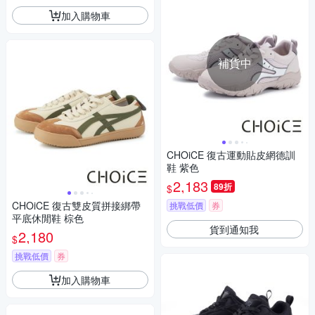
加入購物車
補貨中
CHOiCE 復古運動貼皮網德訓
鞋 紫色
2,183
89折
$
CHOiCE 復古雙皮質拼接綁帶
挑戰低價
券
平底休閒鞋 棕色
貨到通知我
2,180
$
挑戰低價
券
加入購物車