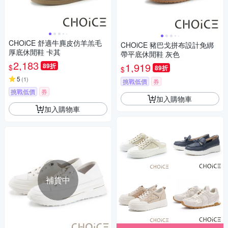
CHOiCE 舒適牛麂皮仿羊羔毛
CHOiCE 豬巴戈拼布設計免綁
厚底休閒鞋 卡其
帶平底休閒鞋 灰色
2,183
1,919
89折
$
89折
$
5
(
1
)
挑戰低價
券
挑戰低價
券
加入購物車
加入購物車
補貨中