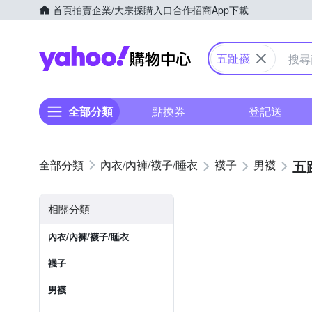
首頁
拍賣
企業/大宗採購入口
合作招商
App下載
Yahoo購物中心
五趾襪
全部分類
點換券
登記送
五
內衣/內褲/襪子/睡衣
襪子
男襪
相關分類
內衣/內褲/襪子/睡衣
襪子
男襪