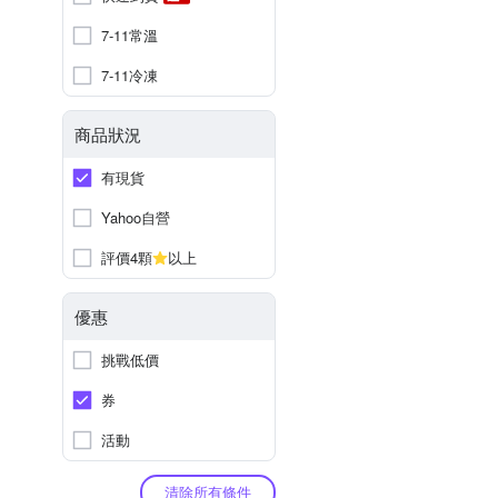
7-11常溫
7-11冷凍
商品狀況
有現貨
Yahoo自營
評價4顆
以上
優惠
挑戰低價
券
活動
清除所有條件