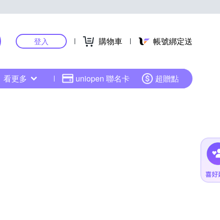
購物車
帳號綁定送
登入
看更多
uniopen 聯名卡
超贈點