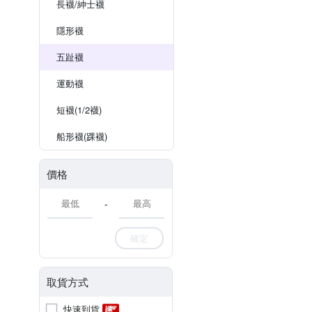
長襪/紳士襪
隱形襪
五趾襪
運動襪
短襪(1/2襪)
船形襪(踝襪)
價格
-
確定
取貨方式
快速到貨