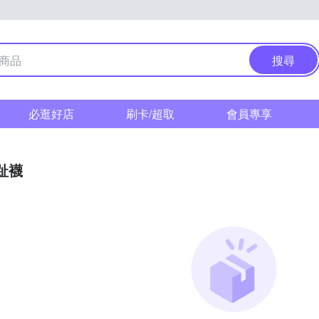
搜尋
必逛好店
刷卡/超取
會員專享
趾襪