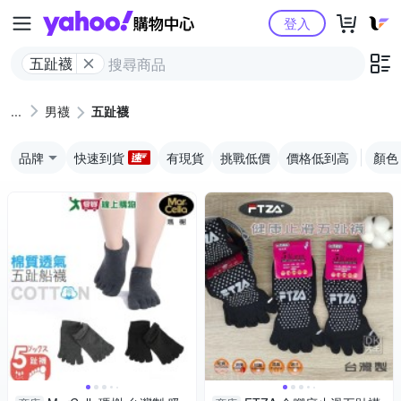
Yahoo購物中心
登入
五趾襪
男襪
五趾襪
品牌
快速到貨
有現貨
挑戰低價
價格低到高
顏色