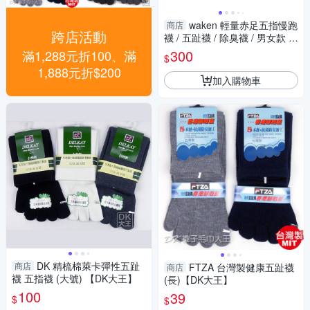
waken 輕量赤足五指慢跑
商店
跨店活動
襪 / 五趾襪 / 除臭襪 / 男女款 /
襪子
300
滿1,288元折100、滿
$
1,888元折$200
加入購物車
DK 精梳棉萊卡彈性五趾
商店
FTZA 台灣製健康五趾襪
商店
襪 五指襪 (大號) 【DK大王】
(長)【DK大王】
100
39
$
$