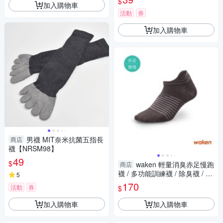
$
加入購物車
活動
券
加入購物車
男襪 MIT奈米抗菌五指長
商店
襪【NRSM98】
49
$
waken 輕量消臭赤足慢跑
商店
襪 / 多功能訓練襪 / 除臭襪 / 機
5
能襪 / 襪子 / 健走襪
170
活動
券
$
加入購物車
加入購物車