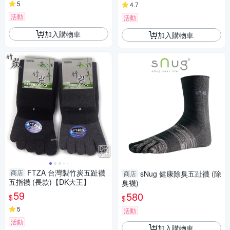
5
4.7
活動
活動
加入購物車
加入購物車
FTZA 台灣製竹炭五趾襪
商店
sNug 健康除臭五趾襪 (除
商店
五指襪 (長款)【DK大王】
臭襪)
59
580
$
$
5
活動
活動
加入購物車