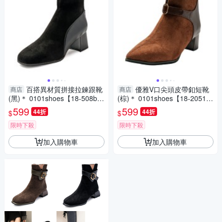
百搭異材質拼接拉鍊跟靴
優雅V口尖頭皮帶釦短靴
商店
商店
(黑)＊ 0101shoes【18-508b
(棕)＊ 0101shoes【18-2051b
k】【現貨】
r】【現貨】
599
599
44折
44折
$
$
限時下殺
限時下殺
加入購物車
加入購物車