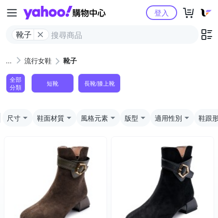
Yahoo購物中心
登入
靴子
流行女鞋
靴子
全部
短靴
長靴/膝上靴
分類
尺寸
鞋面材質
風格元素
版型
適用性別
鞋跟