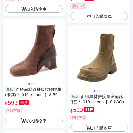
限時下殺
加入購物車
加入購物車
百搭異材質拼接拉鍊跟靴
商店
(卡其)＊ 0101shoes【18-508c
針織異材拼接厚底短靴
商店
a】【現貨】
599
(棕)＊ 0101shoes【18-S30b
44折
$
r】【現貨】
599
44折
$
限時下殺
限時下殺
加入購物車
加入購物車