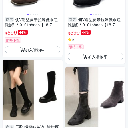
側V造型皮帶拉鍊低跟短
側V造型皮帶拉鍊低跟短
商店
商店
靴(綠)＊0101shoes【18-716g
靴(黑)＊0101shoes【18-716b
e】【現貨】
k】【現貨】
599
599
44折
44折
$
$
5
限時下殺
限時下殺
加入購物車
加入購物車
長靴 極簡純色V口雙拼厚
商店