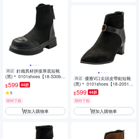
針織異材拼接厚底短靴
商店
(黑)＊ 0101shoes【18-S30b
優雅V口尖頭皮帶釦短靴
商店
k】【現貨】
599
(黑)＊ 0101shoes【18-2051b
44折
$
k】【現貨】
599
44折
$
5
限時下殺
限時下殺
加入購物車
加入購物車