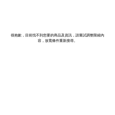
很抱歉，目前找不到您要的商品及資訊，請嘗試調整限縮內
容，放寬條件重新搜尋。