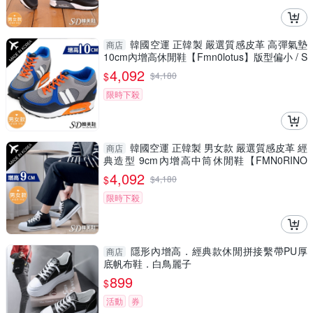
韓國空運 正韓製 嚴選質感皮革 高彈氣墊
商店
10cm內增高休閒鞋【Fmn0lotus】版型偏小 / S
D韓美鞋
4,092
$
$
4,180
限時下殺
韓國空運 正韓製 男女款 嚴選質感皮革 經
商店
典造型 9cm內增高中筒休閒鞋【FMN0RINO
2】SD韓美鞋
4,092
$
$
4,180
限時下殺
隱形內增高．經典款休閒拼接繫帶PU厚
商店
底帆布鞋．白鳥麗子
899
$
活動
券