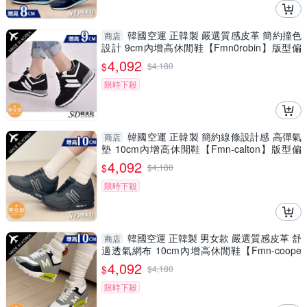
韓國空運 正韓製 嚴選質感皮革 簡約撞色
商店
設計 9cm內增高休閒鞋【Fmn0robin】版型偏
小 / SD韓美鞋
4,092
$
$
4,180
限時下殺
韓國空運 正韓製 簡約線條設計感 高彈氣
商店
墊 10cm內增高休閒鞋【Fmn-calton】版型偏
小 / SD韓美鞋
4,092
$
$
4,180
限時下殺
韓國空運 正韓製 男女款 嚴選質感皮革 舒
商店
適透氣網布 10cm內增高休閒鞋【Fmn-coope
r】版型偏小
4,092
$
$
4,180
限時下殺