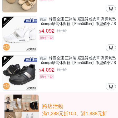
韓國空運 正韓製 嚴選質感皮革 高彈氣墊
商店
10cm內增高休閒鞋【Fmn00lion】版型偏小 / S
D韓美鞋
4,092
$
$
4,180
限時下殺
韓國空運 正韓製 嚴選質感皮革 高彈氣墊
商店
10cm內增高休閒鞋【Fmn00lion】版型偏小 / S
D韓美鞋
4,092
$
$
4,180
限時下殺
跨店活動
滿1,288元折100、滿1,888元折