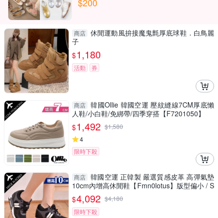
$200
休閒運動風拚接魔鬼氈厚底球鞋．白鳥麗
商店
子
1,180
$
活動
券
韓國Ollie 韓國空運 壓紋縫線7CM厚底懶
商店
人鞋/小白鞋/免綁帶/四季穿搭【F7201050】
1,492
$
$
1,580
4
限時下殺
韓國空運 正韓製 嚴選質感皮革 高彈氣墊
商店
10cm內增高休閒鞋【Fmn0lotus】版型偏小 / S
D韓美鞋
4,092
$
$
4,180
限時下殺