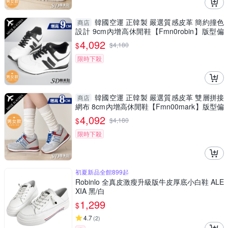
韓國空運 正韓製 嚴選質感皮革 簡約撞色
商店
設計 9cm內增高休閒鞋【Fmn0robin】版型偏
小 / SD韓美鞋
4,092
$
$
4,180
限時下殺
韓國空運 正韓製 嚴選質感皮革 雙層拼接
商店
網布 8cm內增高休閒鞋【Fmn00mark】版型偏
小 / SD韓美鞋
4,092
$
$
4,180
限時下殺
初夏新品全館899起
Robinlo 全真皮激瘦升級版牛皮厚底小白鞋 ALE
XIA 黑/白
1,299
$
4.7
(
2
)