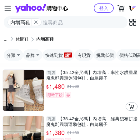
Yahoo購物中心
登入
內增高鞋
休閒鞋
內增高鞋
分類
品牌
快速到貨
有現貨
挑戰低價
價格低到
【35-42全尺碼】內增高．率性水鑽星星
商店
魔鬼氈圓頭休閒包鞋．白鳥麗子
1,480
$
$
1,580
限時下殺
券
【35-42全尺碼】內增高．經典絨布拼接
商店
魔鬼氈圓頭運動包鞋．白鳥麗子
1,380
$
$
1,480