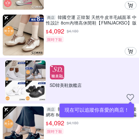
韓國空運 正韓製 天然牛皮羊毛絨面革 中
商店
性設計 8cm內增高休閒鞋【FMNJACKSO】版
型偏小/SD韓美鞋
4,092
$
$
4,180
限時下殺
SD韓美鞋旗艦店
韓國空運 正韓製 嚴選質感皮革 雙層拼接
現在可以追蹤你喜愛的商店！
商店
網布 8cm內增高休閒鞋【Fmn00mark】版型偏
小 / SD韓美鞋
4,092
$
$
4,180
限時下殺