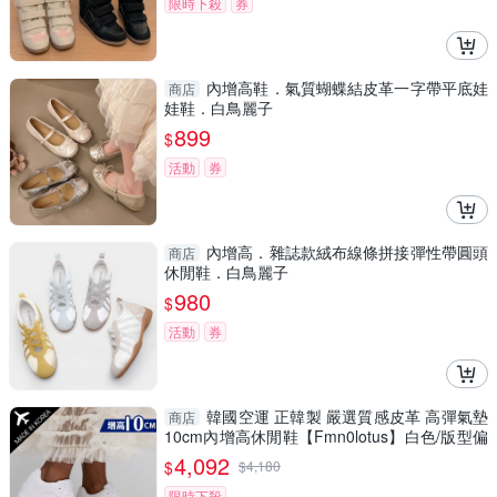
限時下殺
券
內增高鞋．氣質蝴蝶結皮革一字帶平底娃
商店
娃鞋．白鳥麗子
899
$
活動
券
內增高．雜誌款絨布線條拼接彈性帶圓頭
商店
休閒鞋．白鳥麗子
980
$
活動
券
韓國空運 正韓製 嚴選質感皮革 高彈氣墊
商店
10cm內增高休閒鞋【Fmn0lotus】白色/版型偏
小 / SD韓美鞋
4,092
$
$
4,180
限時下殺