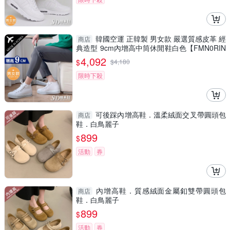
韓國空運 正韓製 男女款 嚴選質感皮革 經
商店
典造型 9cm內增高中筒休閒鞋白色【FMN0RIN
O2】SD韓美鞋
4,092
$
$
4,180
限時下殺
可後踩內增高鞋．溫柔絨面交叉帶圓頭包
商店
鞋．白鳥麗子
899
$
活動
券
內增高鞋．質感絨面金屬釦雙帶圓頭包
商店
鞋．白鳥麗子
899
$
活動
券