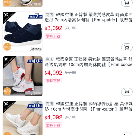
韓國空運 正韓製 嚴選質感皮革 時尚素面
商店
造型 7cm內增高休閒鞋【Fmn-patric】版型偏
小 / SD韓美鞋
3,092
$
$
3,180
限時下殺
韓國空運 正韓製 男女款 嚴選質感皮革 舒
商店
適透氣網布 10cm內增高休閒鞋【Fmn-coope
r】版型偏小
4,092
$
$
4,180
限時下殺
韓國空運 正韓製 簡約線條設計感 高彈氣
商店
墊 10cm內增高休閒鞋【Fmn-calton】版型偏
小 / SD韓美鞋
4,092
$
$
4,180
限時下殺