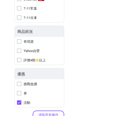
7-11常溫
7-11冷凍
商品狀況
有現貨
Yahoo自營
評價4顆
以上
優惠
挑戰低價
券
活動
清除所有條件