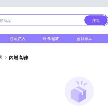
搜尋
必逛好店
刷卡/超取
會員專享
內增高鞋
鞋