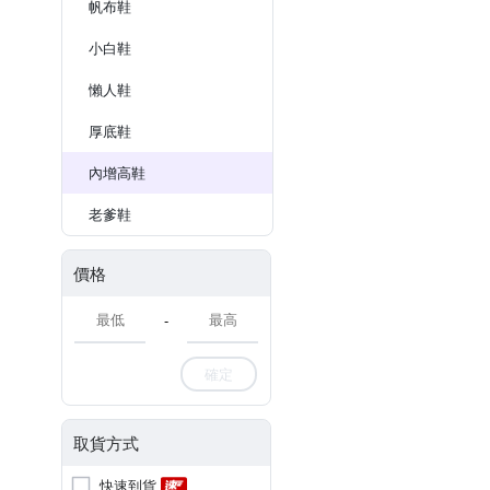
帆布鞋
小白鞋
懶人鞋
厚底鞋
內增高鞋
老爹鞋
價格
-
確定
取貨方式
快速到貨