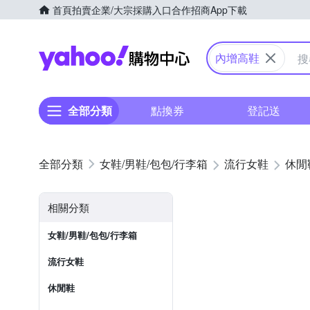
首頁
拍賣
企業/大宗採購入口
合作招商
App下載
Yahoo購物中心
內增高鞋
全部分類
點換券
登記送
女鞋/男鞋/包包/行李箱
流行女鞋
休閒
相關分類
女鞋/男鞋/包包/行李箱
流行女鞋
休閒鞋