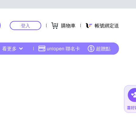
購物車
帳號綁定送
登入
看更多
uniopen 聯名卡
超贈點