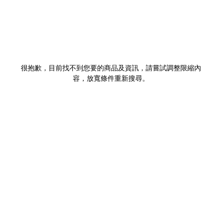
很抱歉，目前找不到您要的商品及資訊，請嘗試調整限縮內
容，放寬條件重新搜尋。