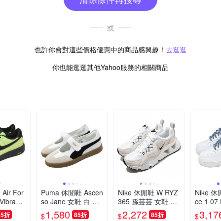
或
也許你會對這些價格優惠中的商品感興趣！
去逛逛
你也能逛逛其他Yahoo服務的相關商品
Air For
Puma 休閒鞋 Ascen
Nike 休閒鞋 W RYZ
Nike 休閒
 Vibram
so Jane 女鞋 白 黑
365 孫芸芸 女鞋 厚
ce 1 07
大底 IH
復古 拼接 膠底 瑪莉
底 鏤空 老爹鞋 網美
男鞋 白 
1,580
2,272
3,17
85折
85折
85折
$
$
$
珍鞋 408075-02
穿搭 球鞋 白 BQ415
W1892-